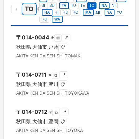
SI
SU
TA
TU
TE
TO
NA
NI
TO
↑
4
HA
HI
HU
HO
MA
MI
YA
YO
RO
WA
〒
014-0044
※
📍
⧉
秋田県
大仙市
戸蒔
📋
AKITA KEN
DAISEN SHI
TOMAKI
〒
014-0711
※
📍
⧉
秋田県
大仙市
豊川
📋
AKITA KEN
DAISEN SHI
TOYOKAWA
〒
014-0712
※
📍
⧉
秋田県
大仙市
豊岡
📋
AKITA KEN
DAISEN SHI
TOYOKA