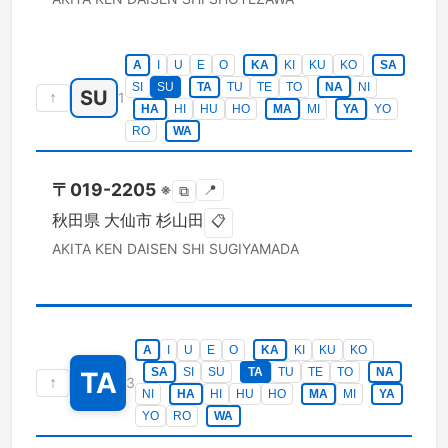
A
I
U
E
O
KA
KI
KU
KO
SA
SI
SU
TA
TU
TE
TO
NA
NI
SU
↑
1
HA
HI
HU
HO
MA
MI
YA
YO
RO
WA
〒
019-2205
※
📍
⧉
秋田県
大仙市
杉山田
📋
AKITA KEN
DAISEN SHI
SUGIYAMADA
A
I
U
E
O
KA
KI
KU
KO
SA
SI
SU
TA
TU
TE
TO
NA
TA
↑
3
NI
HA
HI
HU
HO
MA
MI
YA
YO
RO
WA