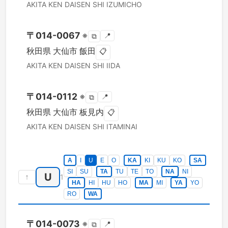
AKITA KEN
DAISEN SHI
IZUMICHO
〒
014-0067
※
📍
⧉
秋田県
大仙市
飯田
📋
AKITA KEN
DAISEN SHI
IIDA
〒
014-0112
※
📍
⧉
秋田県
大仙市
板見内
📋
AKITA KEN
DAISEN SHI
ITAMINAI
A
I
U
E
O
KA
KI
KU
KO
SA
SI
SU
TA
TU
TE
TO
NA
NI
U
↑
1
HA
HI
HU
HO
MA
MI
YA
YO
RO
WA
〒
014-0073
※
📍
⧉