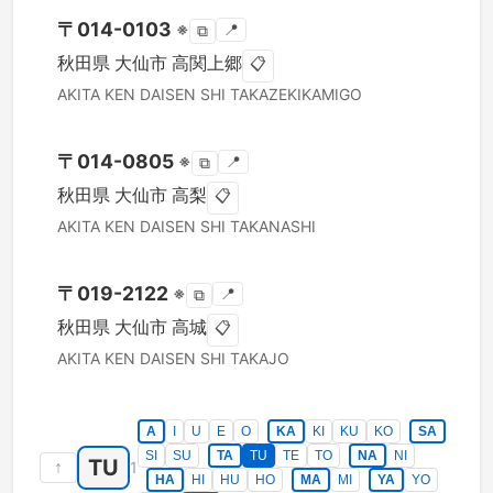
〒
014-0103
※
📍
⧉
秋田県
大仙市
高関上郷
📋
AKITA KEN
DAISEN SHI
TAKAZEKIKAMIGO
〒
014-0805
※
📍
⧉
秋田県
大仙市
高梨
📋
AKITA KEN
DAISEN SHI
TAKANASHI
〒
019-2122
※
📍
⧉
秋田県
大仙市
高城
📋
AKITA KEN
DAISEN SHI
TAKAJO
A
I
U
E
O
KA
KI
KU
KO
SA
SI
SU
TA
TU
TE
TO
NA
NI
TU
↑
1
HA
HI
HU
HO
MA
MI
YA
YO