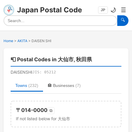
Japan Postal Code
🌙
☰
JP
🔍
Home
>
AKITA
>
DAISEN SHI
📮
Postal Codes in 大仙市, 秋田県
DAISENSHI
JIS:
05212
Towns
(
232
)
🏣
Businesses
(
7
)
〒
014-0000
⧉
If not listed below for 大仙市