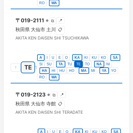
RO
WA
〒
019-2111
※
📍
⧉
秋田県
大仙市
土川
📋
AKITA KEN
DAISEN SHI
TSUCHIKAWA
A
I
U
E
O
KA
KI
KU
KO
SA
SI
SU
TA
TU
TE
TO
NA
NI
TE
↑
1
HA
HI
HU
HO
MA
MI
YA
YO
RO
WA
〒
019-2123
※
📍
⧉
秋田県
大仙市
寺館
📋
AKITA KEN
DAISEN SHI
TERADATE
A
I
U
E
O
KA
KI
KU
KO
SA