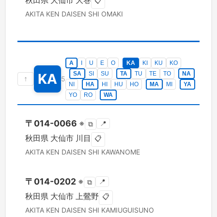
秋田県
大仙市
大巻
📋
AKITA KEN
DAISEN SHI
OMAKI
A
I
U
E
O
KA
KI
KU
KO
SA
SI
SU
TA
TU
TE
TO
NA
KA
↑
5
NI
HA
HI
HU
HO
MA
MI
YA
YO
RO
WA
〒
014-0066
※
📍
⧉
秋田県
大仙市
川目
📋
AKITA KEN
DAISEN SHI
KAWANOME
〒
014-0202
※
📍
⧉
秋田県
大仙市
上鶯野
📋
AKITA KEN
DAISEN SHI
KAMIUGUISUNO