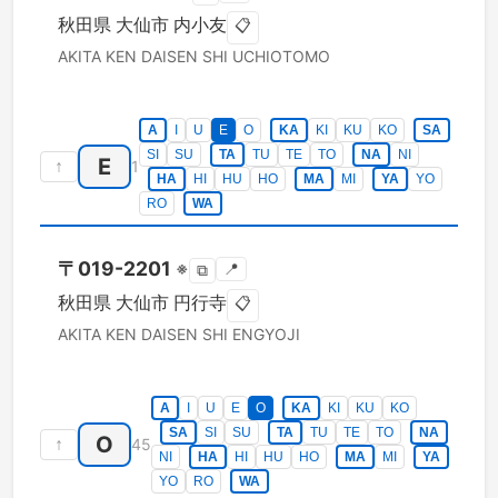
秋田県
大仙市
内小友
📋
AKITA KEN
DAISEN SHI
UCHIOTOMO
A
I
U
E
O
KA
KI
KU
KO
SA
SI
SU
TA
TU
TE
TO
NA
NI
E
↑
1
HA
HI
HU
HO
MA
MI
YA
YO
RO
WA
〒
019-2201
※
📍
⧉
秋田県
大仙市
円行寺
📋
AKITA KEN
DAISEN SHI
ENGYOJI
A
I
U
E
O
KA
KI
KU
KO
SA
SI
SU
TA
TU
TE
TO
NA
O
↑
45
NI
HA
HI
HU
HO
MA
MI
YA
YO
RO
WA