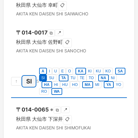
秋田県
大仙市
幸町
📋
AKITA KEN
DAISEN SHI
SAIWAICHO
〒
014-0017
📍
⧉
秋田県
大仙市
佐野町
📋
AKITA KEN
DAISEN SHI
SANOCHO
A
I
U
E
O
KA
KI
KU
KO
SA
SI
SU
TA
TU
TE
TO
NA
NI
SI
↑
5
HA
HI
HU
HO
MA
MI
YA
YO
RO
WA
〒
014-0065
※
📍
⧉
秋田県
大仙市
下深井
📋
AKITA KEN
DAISEN SHI
SHIMOFUKAI