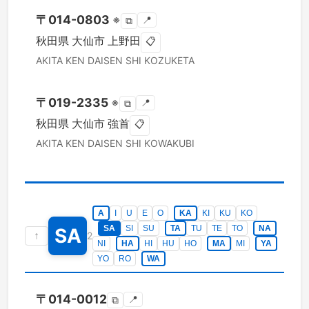
〒
014-0803
※
📍
⧉
秋田県
大仙市
上野田
📋
AKITA KEN
DAISEN SHI
KOZUKETA
〒
019-2335
※
📍
⧉
秋田県
大仙市
強首
📋
AKITA KEN
DAISEN SHI
KOWAKUBI
A
I
U
E
O
KA
KI
KU
KO
SA
SI
SU
TA
TU
TE
TO
NA
SA
↑
2
NI
HA
HI
HU
HO
MA
MI
YA
YO
RO
WA
〒
014-0012
📍
⧉