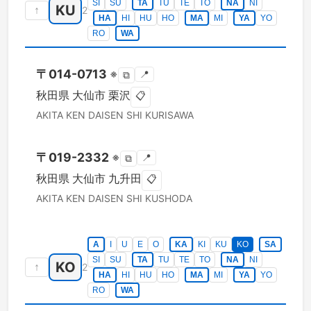
SI
SU
TA
TU
TE
TO
NA
NI
KU
↑
2
HA
HI
HU
HO
MA
MI
YA
YO
RO
WA
〒
014-0713
※
📍
⧉
秋田県
大仙市
栗沢
📋
AKITA KEN
DAISEN SHI
KURISAWA
〒
019-2332
※
📍
⧉
秋田県
大仙市
九升田
📋
AKITA KEN
DAISEN SHI
KUSHODA
A
I
U
E
O
KA
KI
KU
KO
SA
SI
SU
TA
TU
TE
TO
NA
NI
KO
↑
2
HA
HI
HU
HO
MA
MI
YA
YO
RO
WA