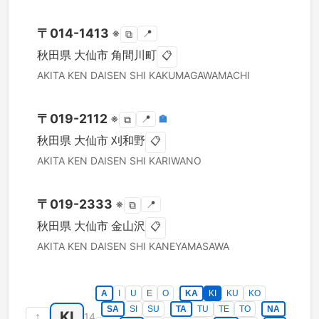
〒
014-1413
※
📍
⧉
秋田県
大仙市
角間川町
📋
AKITA KEN
DAISEN SHI
KAKUMAGAWAMACHI
〒
019-2112
※
📍
🏣
⧉
秋田県
大仙市
刈和野
📋
AKITA KEN
DAISEN SHI
KARIWANO
〒
019-2333
※
📍
⧉
秋田県
大仙市
金山沢
📋
AKITA KEN
DAISEN SHI
KANEYAMASAWA
A
I
U
E
O
KA
KI
KU
KO
SA
SI
SU
TA
TU
TE
TO
NA
KI
↑
14