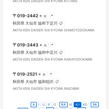
AKITA KEN
DAISEN SHI
KYOWA KOTANE
〒
019-2442
※
📍
⧉
秋田県
大仙市
協和下淀川
📋
AKITA KEN
DAISEN SHI
KYOWA SHIMOYODOKAWA
〒
019-2443
※
📍
⧉
秋田県
大仙市
協和中淀川
📋
AKITA KEN
DAISEN SHI
KYOWA NAKAYODOKAWA
〒
019-2521
※
📍
⧉
秋田県
大仙市
協和稲沢
📋
AKITA KEN
DAISEN SHI
KYOWA INAZAWA
A
I
U
E
O
KA
KI
KU
KO
SA