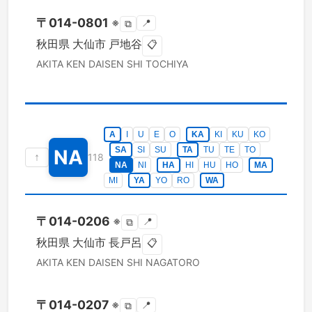
〒
014-0801
※
📍
⧉
秋田県
大仙市
戸地谷
📋
AKITA KEN
DAISEN SHI
TOCHIYA
A
I
U
E
O
KA
KI
KU
KO
SA
SI
SU
TA
TU
TE
TO
NA
↑
118
NA
NI
HA
HI
HU
HO
MA
MI
YA
YO
RO
WA
〒
014-0206
※
📍
⧉
秋田県
大仙市
長戸呂
📋
AKITA KEN
DAISEN SHI
NAGATORO
〒
014-0207
※
📍
⧉