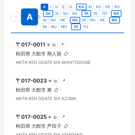
A
I
U
E
O
KA
KI
KU
KE
KO
SA
SI
SU
SO
TA
TE
TO
NA
A
↑
9
NI
NU
NE
HA
HI
HU
HE
MA
MI
MU
MO
YA
YU
〒
017-0011
※
📍
⧉
秋田県
大館市
商人留
📋
AKITA KEN
ODATE SHI
AKIHITODOME
〒
017-0023
※
📍
⧉
秋田県
大館市
東
📋
AKITA KEN
ODATE SHI
AZUMA
〒
017-0025
※
📍
⧉
秋田県
大館市
芦田子
📋
AKITA KEN
ODATE SHI
ASHIDAKO