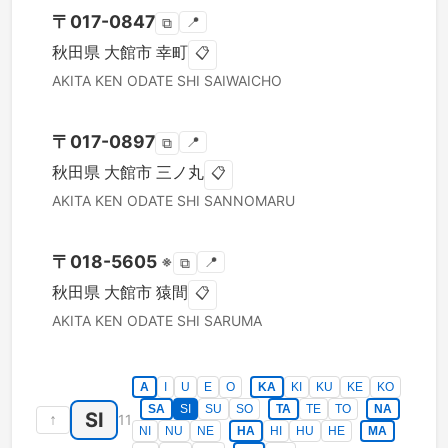
〒
017-0847
📍
⧉
秋田県
大館市
幸町
📋
AKITA KEN
ODATE SHI
SAIWAICHO
〒
017-0897
📍
⧉
秋田県
大館市
三ノ丸
📋
AKITA KEN
ODATE SHI
SANNOMARU
〒
018-5605
※
📍
⧉
秋田県
大館市
猿間
📋
AKITA KEN
ODATE SHI
SARUMA
A
I
U
E
O
KA
KI
KU
KE
KO
SA
SI
SU
SO
TA
TE
TO
NA
SI
↑
11
NI
NU
NE
HA
HI
HU
HE
MA