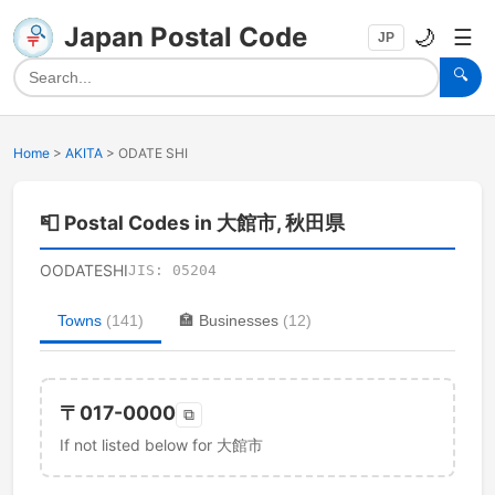
Japan Postal Code
🌙
☰
JP
🔍
Home
>
AKITA
>
ODATE SHI
📮
Postal Codes in 大館市, 秋田県
OODATESHI
JIS:
05204
Towns
(
141
)
🏣
Businesses
(
12
)
〒
017-0000
⧉
If not listed below for 大館市