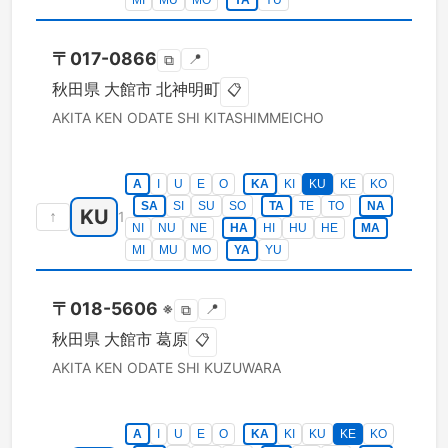
MI
MU
MO
YA
YU
〒
017-0866
📍
⧉
秋田県
大館市
北神明町
📋
AKITA KEN
ODATE SHI
KITASHIMMEICHO
A
I
U
E
O
KA
KI
KU
KE
KO
SA
SI
SU
SO
TA
TE
TO
NA
KU
↑
1
NI
NU
NE
HA
HI
HU
HE
MA
MI
MU
MO
YA
YU
〒
018-5606
※
📍
⧉
秋田県
大館市
葛原
📋
AKITA KEN
ODATE SHI
KUZUWARA
A
I
U
E
O
KA
KI
KU
KE
KO