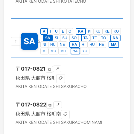
AKITA KEN
ODATE SHI
KOTATECHO
A
I
U
E
O
KA
KI
KU
KE
KO
SA
SI
SU
SO
TA
TE
TO
NA
SA
↑
5
NI
NU
NE
HA
HI
HU
HE
MA
MI
MU
MO
YA
YU
〒
017-0821
📍
⧉
秋田県
大館市
桜町
📋
AKITA KEN
ODATE SHI
SAKURACHO
〒
017-0822
📍
⧉
秋田県
大館市
桜町南
📋
AKITA KEN
ODATE SHI
SAKURACHOMINAMI