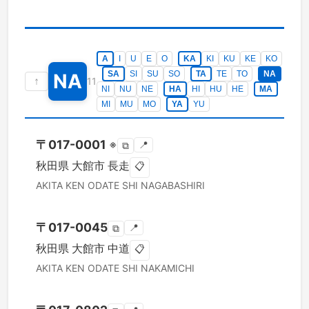
A
I
U
E
O
KA
KI
KU
KE
KO
SA
SI
SU
SO
TA
TE
TO
NA
NA
↑
11
NI
NU
NE
HA
HI
HU
HE
MA
MI
MU
MO
YA
YU
〒
017-0001
※
📍
⧉
秋田県
大館市
長走
📋
AKITA KEN
ODATE SHI
NAGABASHIRI
〒
017-0045
📍
⧉
秋田県
大館市
中道
📋
AKITA KEN
ODATE SHI
NAKAMICHI