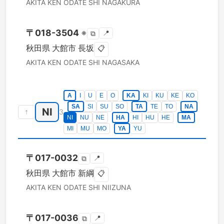
AKITA KEN
ODATE SHI
NAGAKURA
〒
018-3504
※
📍
⧉
秋田県
大館市
長坂
📋
AKITA KEN
ODATE SHI
NAGASAKA
A
I
U
E
O
KA
KI
KU
KE
KO
SA
SI
SU
SO
TA
TE
TO
NA
NI
↑
3
NI
NU
NE
HA
HI
HU
HE
MA
MI
MU
MO
YA
YU
〒
017-0032
📍
⧉
秋田県
大館市
新綱
📋
AKITA KEN
ODATE SHI
NIIZUNA
〒
017-0036
📍
⧉