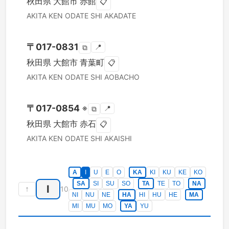
秋田県
大館市
赤館
📋
AKITA KEN
ODATE SHI
AKADATE
〒
017-0831
📍
⧉
秋田県
大館市
青葉町
📋
AKITA KEN
ODATE SHI
AOBACHO
〒
017-0854
※
📍
⧉
秋田県
大館市
赤石
📋
AKITA KEN
ODATE SHI
AKAISHI
A
I
U
E
O
KA
KI
KU
KE
KO
SA
SI
SU
SO
TA
TE
TO
NA
I
↑
10
NI
NU
NE
HA
HI
HU
HE
MA
MI
MU
MO
YA
YU