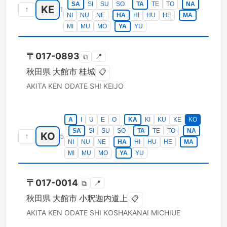
SA
SI
SU
SO
TA
TE
TO
NA
KE
↑
1
NI
NU
NE
HA
HI
HU
HE
MA
MI
MU
MO
YA
YU
〒
017-0893
📍
⧉
秋田県
大館市
桂城
📋
AKITA KEN
ODATE SHI
KEIJO
A
I
U
E
O
KA
KI
KU
KE
KO
SA
SI
SU
SO
TA
TE
TO
NA
KO
↑
5
NI
NU
NE
HA
HI
HU
HE
MA
MI
MU
MO
YA
YU
〒
017-0014
📍
⧉
秋田県
大館市
小釈迦内道上
📋
AKITA KEN
ODATE SHI
KOSHAKANAI MICHIUE