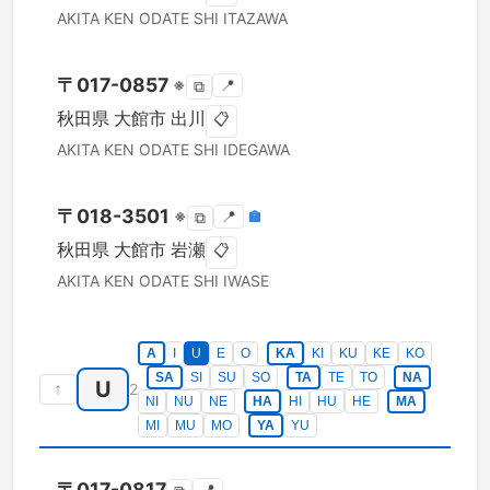
AKITA KEN
ODATE SHI
ITAZAWA
〒
017-0857
※
📍
⧉
秋田県
大館市
出川
📋
AKITA KEN
ODATE SHI
IDEGAWA
〒
018-3501
※
📍
🏣
⧉
秋田県
大館市
岩瀬
📋
AKITA KEN
ODATE SHI
IWASE
A
I
U
E
O
KA
KI
KU
KE
KO
SA
SI
SU
SO
TA
TE
TO
NA
U
↑
2
NI
NU
NE
HA
HI
HU
HE
MA
MI
MU
MO
YA
YU
〒
017-0817