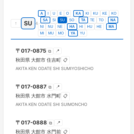
A
I
U
E
O
KA
KI
KU
KE
KO
SA
SI
SU
SO
TA
TE
TO
NA
SU
↑
4
NI
NU
NE
HA
HI
HU
HE
MA
MI
MU
MO
YA
YU
〒
017-0875
📍
⧉
秋田県
大館市
住吉町
📋
AKITA KEN
ODATE SHI
SUMIYOSHICHO
〒
017-0887
📍
⧉
秋田県
大館市
水門町
📋
AKITA KEN
ODATE SHI
SUIMONCHO
〒
017-0888
📍
⧉
秋田県
大館市
水門前
📋