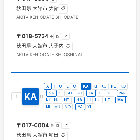
秋田県
大館市
大館
📋
AKITA KEN
ODATE SHI
ODATE
〒
018-5754
※
📍
⧉
秋田県
大館市
大子内
📋
AKITA KEN
ODATE SHI
OSHINAI
A
I
U
E
O
KA
KI
KU
KE
KO
SA
SI
SU
SO
TA
TE
TO
NA
KA
↑
11
NI
NU
NE
HA
HI
HU
HE
MA
MI
MU
MO
YA
YU
〒
017-0004
※
📍
⧉
秋田県
大館市
粕田
📋