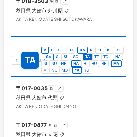
〒
018-3503
※
📍
⧉
秋田県
大館市
外川原
📋
AKITA KEN
ODATE SHI
SOTOKAWARA
A
I
U
E
O
KA
KI
KU
KE
KO
SA
SI
SU
SO
TA
TE
TO
NA
TA
↑
3
NI
NU
NE
HA
HI
HU
HE
MA
MI
MU
MO
YA
YU
〒
017-0035
📍
⧉
秋田県
大館市
代野
📋
AKITA KEN
ODATE SHI
DAINO
〒
017-0877
※
📍
⧉
秋田県
大館市
立花
📋