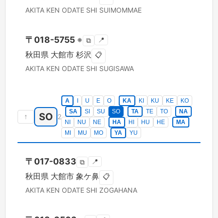
AKITA KEN
ODATE SHI
SUIMOMMAE
〒
018-5755
※
📍
⧉
秋田県
大館市
杉沢
📋
AKITA KEN
ODATE SHI
SUGISAWA
A
I
U
E
O
KA
KI
KU
KE
KO
SA
SI
SU
SO
TA
TE
TO
NA
SO
↑
2
NI
NU
NE
HA
HI
HU
HE
MA
MI
MU
MO
YA
YU
〒
017-0833
📍
⧉
秋田県
大館市
象ケ鼻
📋
AKITA KEN
ODATE SHI
ZOGAHANA