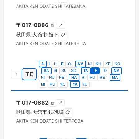
AKITA KEN
ODATE SHI
TATEBANA
〒
017-0886
📍
⧉
秋田県
大館市
館下
📋
AKITA KEN
ODATE SHI
TATESHITA
A
I
U
E
O
KA
KI
KU
KE
KO
SA
SI
SU
SO
TA
TE
TO
NA
TE
↑
1
NI
NU
NE
HA
HI
HU
HE
MA
MI
MU
MO
YA
YU
〒
017-0882
📍
⧉
秋田県
大館市
鉄砲場
📋
AKITA KEN
ODATE SHI
TEPPOBA