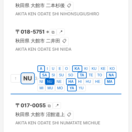
秋田県
大館市
二本杉後
📋
AKITA KEN
ODATE SHI
NIHONSUGIUSHIRO
〒
018-5751
※
📍
⧉
秋田県
大館市
二井田
📋
AKITA KEN
ODATE SHI
NIIDA
A
I
U
E
O
KA
KI
KU
KE
KO
SA
SI
SU
SO
TA
TE
TO
NA
NU
↑
3
NI
NU
NE
HA
HI
HU
HE
MA
MI
MU
MO
YA
YU
〒
017-0055
📍
⧉
秋田県
大館市
沼館道上
📋
AKITA KEN
ODATE SHI
NUMATATE MICHIUE