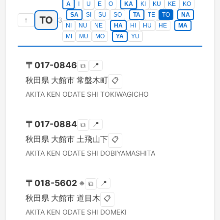
A
I
U
E
O
KA
KI
KU
KE
KO
SA
SI
SU
SO
TA
TE
TO
NA
TO
↑
3
NI
NU
NE
HA
HI
HU
HE
MA
MI
MU
MO
YA
YU
〒
017-0846
📍
⧉
秋田県
大館市
常盤木町
📋
AKITA KEN
ODATE SHI
TOKIWAGICHO
〒
017-0884
📍
⧉
秋田県
大館市
土飛山下
📋
AKITA KEN
ODATE SHI
DOBIYAMASHITA
〒
018-5602
※
📍
⧉
秋田県
大館市
道目木
📋
AKITA KEN
ODATE SHI
DOMEKI