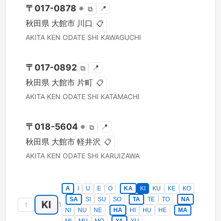
〒
017-0878
※
📍
⧉
秋田県
大館市
川口
📋
AKITA KEN
ODATE SHI
KAWAGUCHI
〒
017-0892
📍
⧉
秋田県
大館市
片町
📋
AKITA KEN
ODATE SHI
KATAMACHI
〒
018-5604
※
📍
⧉
秋田県
大館市
軽井沢
📋
AKITA KEN
ODATE SHI
KARUIZAWA
A
I
U
E
O
KA
KI
KU
KE
KO
SA
SI
SU
SO
TA
TE
TO
NA
KI
↑
1
NI
NU
NE
HA
HI
HU
HE
MA