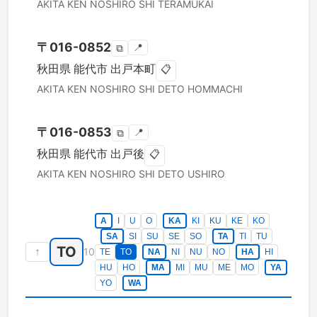
AKITA KEN
NOSHIRO SHI
TERAMUKAI
〒
016-0852
📍
⧉
秋田県
能代市
出戸本町
📋
AKITA KEN
NOSHIRO SHI
DETO HOMMACHI
〒
016-0853
📍
⧉
秋田県
能代市
出戸後
📋
AKITA KEN
NOSHIRO SHI
DETO USHIRO
A
I
U
O
KA
KI
KU
KE
KO
SA
SI
SU
SE
SO
TA
TI
TU
TO
↑
10
TE
TO
NA
NI
NU
NO
HA
HI
HU
HO
MA
MI
MU
ME
MO
YA
YO
WA