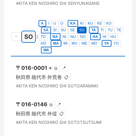
AKITA KEN
NOSHIRO SHI
SENYUNAGANE
A
I
U
O
KA
KI
KU
KE
KO
SA
SI
SU
SE
SO
TA
TI
TU
TE
SO
↑
3
TO
NA
NI
NU
NO
HA
HI
HU
HO
MA
MI
MU
ME
MO
YA
YO
WA
〒
016-0001
※
📍
⧉
秋田県
能代市
外荒巻
📋
AKITA KEN
NOSHIRO SHI
SOTOARAMAKI
〒
016-0146
📍
⧉
秋田県
能代市
外堤
📋
AKITA KEN
NOSHIRO SHI
SOTOTSUTSUMI