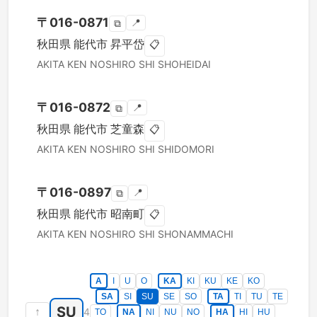
〒
016-0871
📍
⧉
秋田県
能代市
昇平岱
📋
AKITA KEN
NOSHIRO SHI
SHOHEIDAI
〒
016-0872
📍
⧉
秋田県
能代市
芝童森
📋
AKITA KEN
NOSHIRO SHI
SHIDOMORI
〒
016-0897
📍
⧉
秋田県
能代市
昭南町
📋
AKITA KEN
NOSHIRO SHI
SHONAMMACHI
A
I
U
O
KA
KI
KU
KE
KO
SA
SI
SU
SE
SO
TA
TI
TU
TE
SU
↑
4
TO
NA
NI
NU
NO
HA
HI
HU