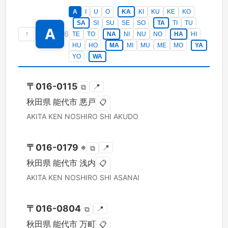
A
I
U
O
KA
KI
KU
KE
KO
SA
SI
SU
SE
SO
TA
TI
TU
A
↑
6
TE
TO
NA
NI
NU
NO
HA
HI
HU
HO
MA
MI
MU
ME
MO
YA
YO
WA
〒
016-0115
📍
⧉
秋田県
能代市
悪戸
📋
AKITA KEN
NOSHIRO SHI
AKUDO
〒
016-0179
※
📍
⧉
秋田県
能代市
浅内
📋
AKITA KEN
NOSHIRO SHI
ASANAI
〒
016-0804
📍
⧉
秋田県
能代市
万町
📋