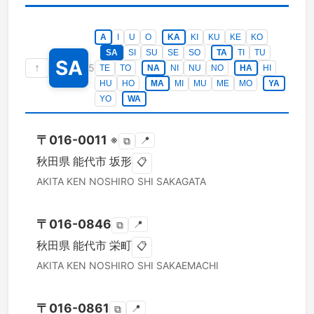
A
I
U
O
KA
KI
KU
KE
KO
SA
SI
SU
SE
SO
TA
TI
TU
SA
↑
5
TE
TO
NA
NI
NU
NO
HA
HI
HU
HO
MA
MI
MU
ME
MO
YA
YO
WA
〒
016-0011
※
📍
⧉
秋田県
能代市
坂形
📋
AKITA KEN
NOSHIRO SHI
SAKAGATA
〒
016-0846
📍
⧉
秋田県
能代市
栄町
📋
AKITA KEN
NOSHIRO SHI
SAKAEMACHI
〒
016-0861
📍
⧉