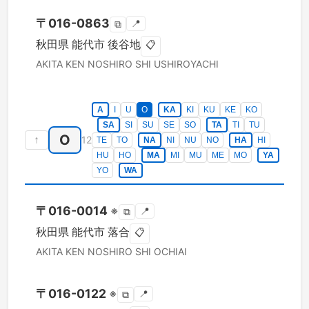
〒
016-0863
📍
⧉
秋田県
能代市
後谷地
📋
AKITA KEN
NOSHIRO SHI
USHIROYACHI
A
I
U
O
KA
KI
KU
KE
KO
SA
SI
SU
SE
SO
TA
TI
TU
O
↑
12
TE
TO
NA
NI
NU
NO
HA
HI
HU
HO
MA
MI
MU
ME
MO
YA
YO
WA
〒
016-0014
※
📍
⧉
秋田県
能代市
落合
📋
AKITA KEN
NOSHIRO SHI
OCHIAI
〒
016-0122
※
📍
⧉