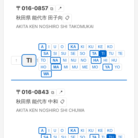
〒
016-0857
📍
⧉
秋田県
能代市
田子向
📋
AKITA KEN
NOSHIRO SHI
TAKOMUKAI
A
I
U
O
KA
KI
KU
KE
KO
SA
SI
SU
SE
SO
TA
TI
TU
TE
TI
↑
1
TO
NA
NI
NU
NO
HA
HI
HU
HO
MA
MI
MU
ME
MO
YA
YO
WA
〒
016-0843
📍
⧉
秋田県
能代市
中和
📋
AKITA KEN
NOSHIRO SHI
CHUWA
A
I
U
O
KA
KI
KU
KE
KO
SA
SI
SU
SE
SO
TA
TI
TU
TE