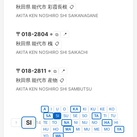
秋田県
能代市
彩霞長根
📋
AKITA KEN
NOSHIRO SHI
SAIKANAGANE
〒
018-2804
※
📍
⧉
秋田県
能代市
槐
📋
AKITA KEN
NOSHIRO SHI
SAIKACHI
〒
018-2811
※
📍
⧉
秋田県
能代市
産物
📋
AKITA KEN
NOSHIRO SHI
SAMBUTSU
A
I
U
O
KA
KI
KU
KE
KO
SA
SI
SU
SE
SO
TA
TI
TU
SI
↑
14
TE
TO
NA
NI
NU
NO
HA
HI
HU
HO
MA
MI
MU
ME
MO
YA
YO
WA