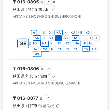
〒
016-0895
📍
🏣
⧉
秋田県
能代市
末広町
📋
AKITA KEN
NOSHIRO SHI
SUEHIROMACHI
A
I
U
O
KA
KI
KU
KE
KO
SA
SI
SU
SE
SO
TA
TI
TU
TE
SE
↑
2
TO
NA
NI
NU
NO
HA
HI
HU
HO
MA
MI
MU
ME
MO
YA
YO
WA
〒
016-0806
📍
⧉
秋田県
能代市
清助町
📋
AKITA KEN
NOSHIRO SHI
SEISUKEMACHI
〒
016-0877
📍
⧉
秋田県
能代市
仙遊長根
📋