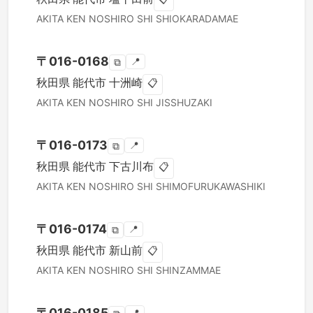
AKITA KEN
NOSHIRO SHI
SHIOKARADAMAE
〒
016-0168
📍
⧉
秋田県
能代市
十洲崎
📋
AKITA KEN
NOSHIRO SHI
JISSHUZAKI
〒
016-0173
📍
⧉
秋田県
能代市
下古川布
📋
AKITA KEN
NOSHIRO SHI
SHIMOFURUKAWASHIKI
〒
016-0174
📍
⧉
秋田県
能代市
新山前
📋
AKITA KEN
NOSHIRO SHI
SHINZAMMAE
〒
016-0185