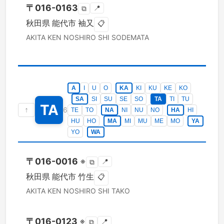
〒
016-0163
📍
⧉
秋田県
能代市
袖又
📋
AKITA KEN
NOSHIRO SHI
SODEMATA
A
I
U
O
KA
KI
KU
KE
KO
SA
SI
SU
SE
SO
TA
TI
TU
TA
↑
6
TE
TO
NA
NI
NU
NO
HA
HI
HU
HO
MA
MI
MU
ME
MO
YA
YO
WA
〒
016-0016
※
📍
⧉
秋田県
能代市
竹生
📋
AKITA KEN
NOSHIRO SHI
TAKO
〒
016-0123
※
📍
⧉