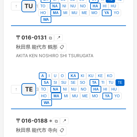
TU
↑
1
TO
NA
NI
NU
NO
HA
HI
HU
HO
MA
MI
MU
ME
MO
YA
YO
WA
〒
016-0131
📍
⧉
秋田県
能代市
鶴形
📋
AKITA KEN
NOSHIRO SHI
TSURUGATA
A
I
U
O
KA
KI
KU
KE
KO
SA
SI
SU
SE
SO
TA
TI
TU
TE
TE
↑
3
TO
NA
NI
NU
NO
HA
HI
HU
HO
MA
MI
MU
ME
MO
YA
YO
WA
〒
016-0188
※
📍
⧉
秋田県
能代市
寺向
📋