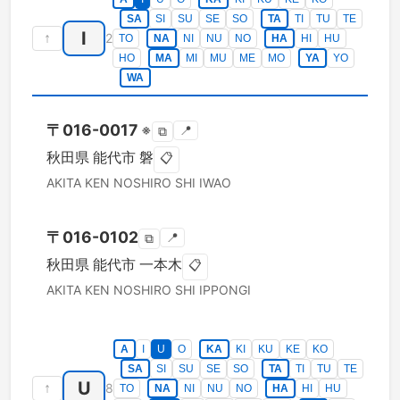
SA
SI
SU
SE
SO
TA
TI
TU
TE
I
↑
2
TO
NA
NI
NU
NO
HA
HI
HU
HO
MA
MI
MU
ME
MO
YA
YO
WA
〒
016-0017
※
📍
⧉
秋田県
能代市
磐
📋
AKITA KEN
NOSHIRO SHI
IWAO
〒
016-0102
📍
⧉
秋田県
能代市
一本木
📋
AKITA KEN
NOSHIRO SHI
IPPONGI
A
I
U
O
KA
KI
KU
KE
KO
SA
SI
SU
SE
SO
TA
TI
TU
TE
U
↑
8
TO
NA
NI
NU
NO
HA
HI
HU