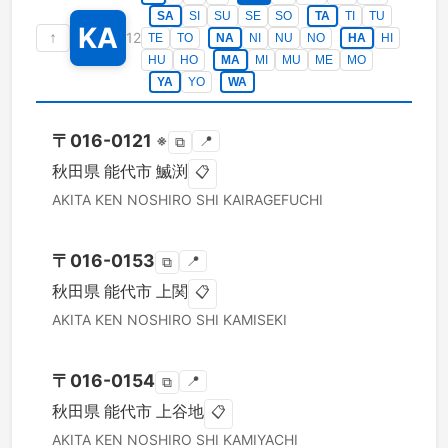
SA
SI
SU
SE
SO
TA
TI
TU
KA
↑
12
TE
TO
NA
NI
NU
NO
HA
HI
HU
HO
MA
MI
MU
ME
MO
YA
YO
WA
〒
016-0121
※
📍
⧉
秋田県
能代市
鰄渕
📋
AKITA KEN
NOSHIRO SHI
KAIRAGEFUCHI
〒
016-0153
📍
⧉
秋田県
能代市
上関
📋
AKITA KEN
NOSHIRO SHI
KAMISEKI
〒
016-0154
📍
⧉
秋田県
能代市
上谷地
📋
AKITA KEN
NOSHIRO SHI
KAMIYACHI