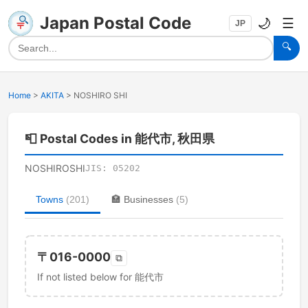
Japan Postal Code
🌙
☰
JP
🔍
Home
>
AKITA
>
NOSHIRO SHI
📮
Postal Codes in 能代市, 秋田県
NOSHIROSHI
JIS:
05202
Towns
(
201
)
🏣
Businesses
(
5
)
〒
016-0000
⧉
If not listed below for 能代市