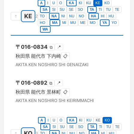
A
I
U
O
KA
KI
KU
KE
KO
SA
SI
SU
SE
SO
TA
TI
TU
TE
KE
↑
2
TO
NA
NI
NU
NO
HA
HI
HU
HO
MA
MI
MU
ME
MO
YA
YO
WA
〒
016-0834
📍
⧉
秋田県
能代市
下内崎
📋
AKITA KEN
NOSHIRO SHI
GENAIZAKI
〒
016-0892
📍
⧉
秋田県
能代市
景林町
📋
AKITA KEN
NOSHIRO SHI
KEIRIMMACHI
A
I
U
O
KA
KI
KU
KE
KO
SA
SI
SU
SE
SO
TA
TI
TU
TE
KO
↑
3
TO
NA
NI
NU
NO
HA
HI
HU