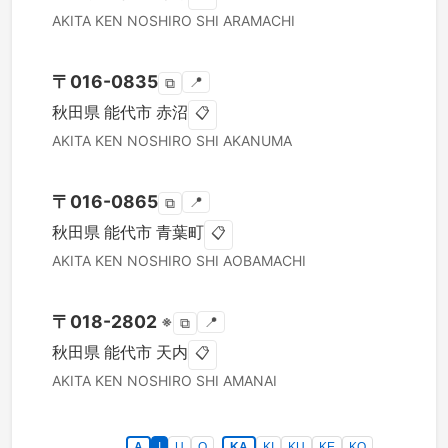
AKITA KEN
NOSHIRO SHI
ARAMACHI
〒
016-0835
📍
⧉
秋田県
能代市
赤沼
📋
AKITA KEN
NOSHIRO SHI
AKANUMA
〒
016-0865
📍
⧉
秋田県
能代市
青葉町
📋
AKITA KEN
NOSHIRO SHI
AOBAMACHI
〒
018-2802
※
📍
⧉
秋田県
能代市
天内
📋
AKITA KEN
NOSHIRO SHI
AMANAI
A
I
U
O
KA
KI
KU
KE
KO