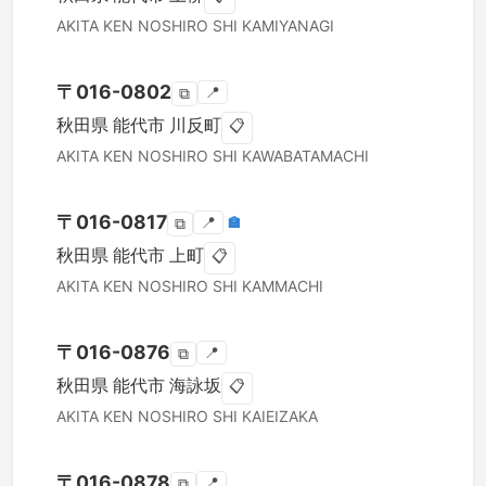
AKITA KEN
NOSHIRO SHI
KAMIYANAGI
〒
016-0802
📍
⧉
秋田県
能代市
川反町
📋
AKITA KEN
NOSHIRO SHI
KAWABATAMACHI
〒
016-0817
📍
🏣
⧉
秋田県
能代市
上町
📋
AKITA KEN
NOSHIRO SHI
KAMMACHI
〒
016-0876
📍
⧉
秋田県
能代市
海詠坂
📋
AKITA KEN
NOSHIRO SHI
KAIEIZAKA
〒
016-0878
📍
⧉