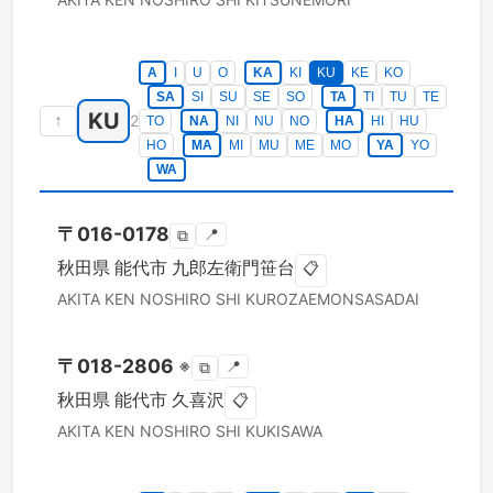
A
I
U
O
KA
KI
KU
KE
KO
SA
SI
SU
SE
SO
TA
TI
TU
TE
KU
↑
2
TO
NA
NI
NU
NO
HA
HI
HU
HO
MA
MI
MU
ME
MO
YA
YO
WA
〒
016-0178
📍
⧉
秋田県
能代市
九郎左衛門笹台
📋
AKITA KEN
NOSHIRO SHI
KUROZAEMONSASADAI
〒
018-2806
※
📍
⧉
秋田県
能代市
久喜沢
📋
AKITA KEN
NOSHIRO SHI
KUKISAWA