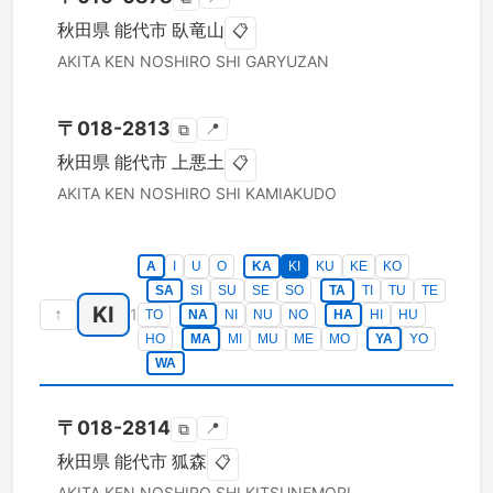
秋田県
能代市
臥竜山
📋
AKITA KEN
NOSHIRO SHI
GARYUZAN
〒
018-2813
📍
⧉
秋田県
能代市
上悪土
📋
AKITA KEN
NOSHIRO SHI
KAMIAKUDO
A
I
U
O
KA
KI
KU
KE
KO
SA
SI
SU
SE
SO
TA
TI
TU
TE
KI
↑
1
TO
NA
NI
NU
NO
HA
HI
HU
HO
MA
MI
MU
ME
MO
YA
YO
WA
〒
018-2814
📍
⧉
秋田県
能代市
狐森
📋
AKITA KEN
NOSHIRO SHI
KITSUNEMORI