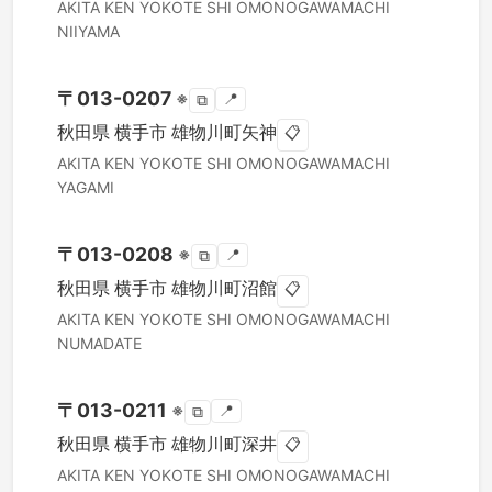
AKITA KEN
YOKOTE SHI
OMONOGAWAMACHI
NIIYAMA
〒
013-0207
※
📍
⧉
秋田県
横手市
雄物川町矢神
📋
AKITA KEN
YOKOTE SHI
OMONOGAWAMACHI
YAGAMI
〒
013-0208
※
📍
⧉
秋田県
横手市
雄物川町沼館
📋
AKITA KEN
YOKOTE SHI
OMONOGAWAMACHI
NUMADATE
〒
013-0211
※
📍
⧉
秋田県
横手市
雄物川町深井
📋
AKITA KEN
YOKOTE SHI
OMONOGAWAMACHI