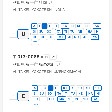
秋田県
横手市
猪岡
📋
AKITA KEN
YOKOTE SHI
INOKA
A
I
U
E
O
KA
KI
KU
KO
SA
SI
SU
SO
TA
TI
TU
NE
HA
HI
U
↑
1
HU
HE
HO
MA
MI
MU
MO
YA
YO
〒
013-0068
※
📍
⧉
秋田県
横手市
梅の木町
📋
AKITA KEN
YOKOTE SHI
UMENOKIMACHI
A
I
U
E
O
KA
KI
KU
KO
SA
SI
SU
SO
TA
TI
TU
NE
HA
HI
E
↑
3
HU
HE
HO
MA
MI
MU
MO
YA
YO