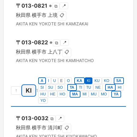
〒
013-0821
※
📍
⧉
秋田県
横手市
上境
📋
AKITA KEN
YOKOTE SHI
KAMIZAKAI
〒
013-0822
※
📍
⧉
秋田県
横手市
上八丁
📋
AKITA KEN
YOKOTE SHI
KAMIHATCHO
A
I
U
E
O
KA
KI
KU
KO
SA
SI
SU
SO
TA
TI
TU
NE
HA
HI
KI
↑
1
HU
HE
HO
MA
MI
MU
MO
YA
YO
〒
013-0032
📍
⧉
秋田県
横手市
清川町
📋
AKITA KEN
YOKOTE SHI
KIYOKAWACHO