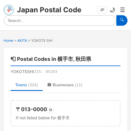
Japan Postal Code
🌙
☰
JP
🔍
Home
>
AKITA
>
YOKOTE SHI
📮
Postal Codes in 横手市, 秋田県
YOKOTESHI
JIS:
05203
Towns
(
324
)
🏣
Businesses
(
11
)
〒
013-0000
⧉
If not listed below for 横手市