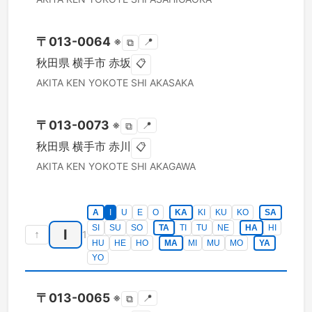
〒
013-0064
※
📍
⧉
秋田県
横手市
赤坂
📋
AKITA KEN
YOKOTE SHI
AKASAKA
〒
013-0073
※
📍
⧉
秋田県
横手市
赤川
📋
AKITA KEN
YOKOTE SHI
AKAGAWA
A
I
U
E
O
KA
KI
KU
KO
SA
SI
SU
SO
TA
TI
TU
NE
HA
HI
I
↑
1
HU
HE
HO
MA
MI
MU
MO
YA
YO
〒
013-0065
※
📍
⧉