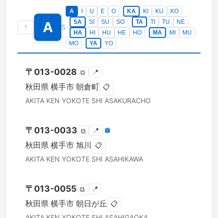
A
I
U
E
O
KA
KI
KU
KO
SA
SI
SU
SO
TA
TI
TU
NE
A
↑
5
HA
HI
HU
HE
HO
MA
MI
MU
MO
YA
YO
〒
013-0028
📍
⧉
秋田県
横手市
朝倉町
📋
AKITA KEN
YOKOTE SHI
ASAKURACHO
〒
013-0033
📍
🏣
⧉
秋田県
横手市
旭川
📋
AKITA KEN
YOKOTE SHI
ASAHIKAWA
〒
013-0055
📍
⧉
秋田県
横手市
朝日が丘
📋
AKITA KEN
YOKOTE SHI
ASAHIGAOKA