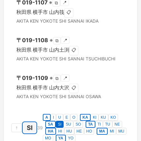
〒
019-1107
※
📍
⧉
秋田県
横手市
山内筏
📋
AKITA KEN
YOKOTE SHI
SANNAI IKADA
〒
019-1108
※
📍
⧉
秋田県
横手市
山内土渕
📋
AKITA KEN
YOKOTE SHI
SANNAI TSUCHIBUCHI
〒
019-1109
※
📍
⧉
秋田県
横手市
山内大沢
📋
AKITA KEN
YOKOTE SHI
SANNAI OSAWA
A
I
U
E
O
KA
KI
KU
KO
SA
SI
SU
SO
TA
TI
TU
NE
SI
↑
39
HA
HI
HU
HE
HO
MA
MI
MU
MO
YA
YO