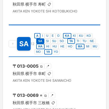
秋田県
横手市
寿町
📋
AKITA KEN
YOKOTE SHI
KOTOBUKICHO
A
I
U
E
O
KA
KI
KU
KO
SA
SI
SU
SO
TA
TI
TU
NE
SA
↑
12
HA
HI
HU
HE
HO
MA
MI
MU
MO
YA
YO
〒
013-0005
📍
⧉
秋田県
横手市
幸町
📋
AKITA KEN
YOKOTE SHI
SAIWAICHO
〒
013-0069
※
📍
⧉
秋田県
横手市
三枚橋
📋