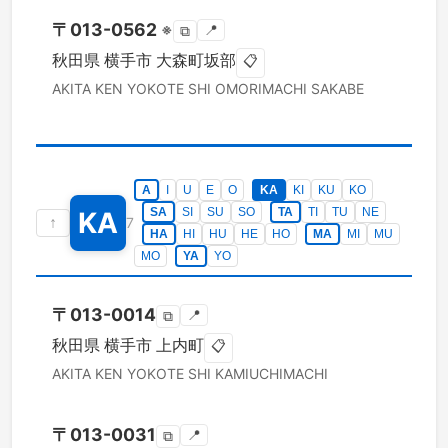
〒
013-0562
※
📍
⧉
秋田県
横手市
大森町坂部
📋
AKITA KEN
YOKOTE SHI
OMORIMACHI SAKABE
A
I
U
E
O
KA
KI
KU
KO
SA
SI
SU
SO
TA
TI
TU
NE
KA
↑
7
HA
HI
HU
HE
HO
MA
MI
MU
MO
YA
YO
〒
013-0014
📍
⧉
秋田県
横手市
上内町
📋
AKITA KEN
YOKOTE SHI
KAMIUCHIMACHI
〒
013-0031
📍
⧉