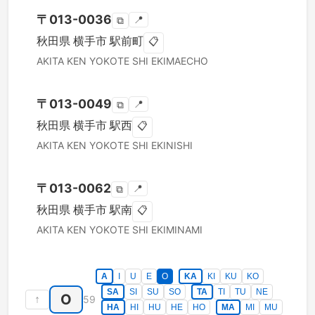
〒
013-0036
📍
⧉
秋田県
横手市
駅前町
📋
AKITA KEN
YOKOTE SHI
EKIMAECHO
〒
013-0049
📍
⧉
秋田県
横手市
駅西
📋
AKITA KEN
YOKOTE SHI
EKINISHI
〒
013-0062
📍
⧉
秋田県
横手市
駅南
📋
AKITA KEN
YOKOTE SHI
EKIMINAMI
A
I
U
E
O
KA
KI
KU
KO
SA
SI
SU
SO
TA
TI
TU
NE
O
↑
59
HA
HI
HU
HE
HO
MA
MI
MU