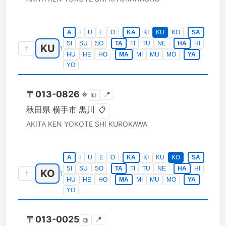
A
I
U
E
O
KA
KI
KU
KO
SA
SI
SU
SO
TA
TI
TU
NE
HA
HI
KU
↑
1
HU
HE
HO
MA
MI
MU
MO
YA
YO
〒
013-0826
※
📍
⧉
秋田県
横手市
黒川
📋
AKITA KEN
YOKOTE SHI
KUROKAWA
A
I
U
E
O
KA
KI
KU
KO
SA
SI
SU
SO
TA
TI
TU
NE
HA
HI
KO
↑
1
HU
HE
HO
MA
MI
MU
MO
YA
YO
〒
013-0025
📍
⧉