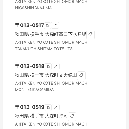
AKITA KEN
YOKOTE SHI
OMORIMACHI
HIGASHINAKAJIMA
〒
013-0517
📍
⧉
秋田県
横手市
大森町高口下水戸堤
📋
AKITA KEN
YOKOTE SHI
OMORIMACHI
TAKAKUCHISHITAMITOTSUTSU
〒
013-0518
📍
⧉
秋田県
横手市
大森町文天鏡田
📋
AKITA KEN
YOKOTE SHI
OMORIMACHI
MONTENKAGAMIDA
〒
013-0519
📍
⧉
秋田県
横手市
大森町持向
📋
AKITA KEN
YOKOTE SHI
OMORIMACHI