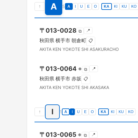
A
↑
5
A
I
U
E
O
KA
KI
KU
KO
〒
013-0028
📍
⧉
秋田県
横手市
朝倉町
📋
AKITA KEN
YOKOTE SHI
ASAKURACHO
〒
013-0064
※
📍
⧉
秋田県
横手市
赤坂
📋
AKITA KEN
YOKOTE SHI
AKASAKA
I
↑
1
A
I
U
E
O
KA
KI
KU
KO
〒
013-0065
※
📍
⧉