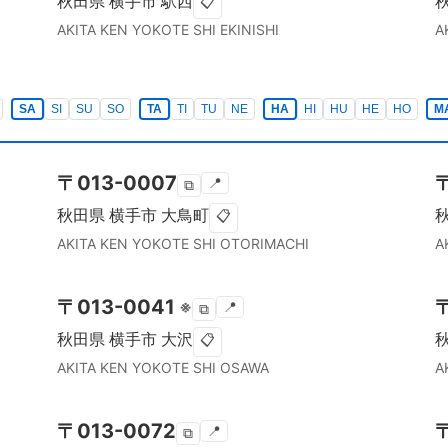
秋田県
横手市
駅西
📋
AKITA KEN
YOKOTE SHI
EKINISHI
A
SA
SI
SU
SO
TA
TI
TU
NE
HA
HI
HU
HE
HO
M
〒
013-0007
📍
⧉
秋田県
横手市
大鳥町
📋
AKITA KEN
YOKOTE SHI
OTORIMACHI
A
〒
013-0041
※
📍
⧉
秋田県
横手市
大沢
📋
AKITA KEN
YOKOTE SHI
OSAWA
A
〒
013-0072
📍
⧉