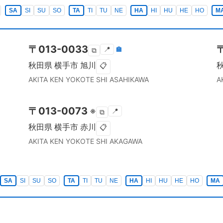
SA
SI
SU
SO
TA
TI
TU
NE
HA
HI
HU
HE
HO
M
〒
013-0033
📍
🏣
⧉
秋田県
横手市
旭川
📋
AKITA KEN
YOKOTE SHI
ASAHIKAWA
A
〒
013-0073
※
📍
⧉
秋田県
横手市
赤川
📋
AKITA KEN
YOKOTE SHI
AKAGAWA
SA
SI
SU
SO
TA
TI
TU
NE
HA
HI
HU
HE
HO
MA