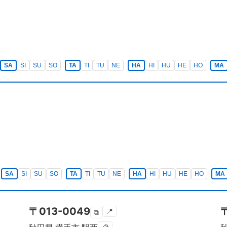
SA
SI
SU
SO
TA
TI
TU
NE
HA
HI
HU
HE
HO
MA
SA
SI
SU
SO
TA
TI
TU
NE
HA
HI
HU
HE
HO
MA
〒
013-0049
📍
⧉