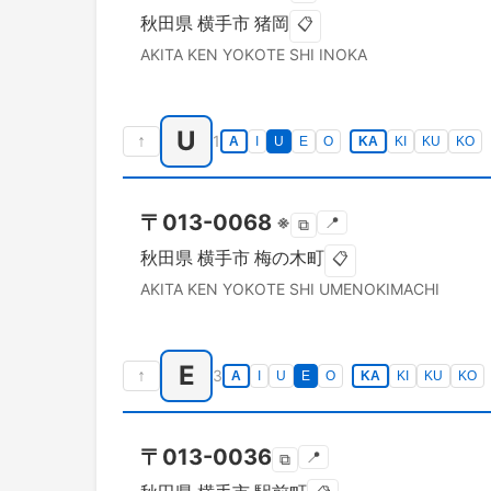
秋田県
横手市
猪岡
📋
AKITA KEN
YOKOTE SHI
INOKA
U
↑
1
A
I
U
E
O
KA
KI
KU
KO
〒
013-0068
※
📍
⧉
秋田県
横手市
梅の木町
📋
AKITA KEN
YOKOTE SHI
UMENOKIMACHI
E
↑
3
A
I
U
E
O
KA
KI
KU
KO
〒
013-0036
📍
⧉