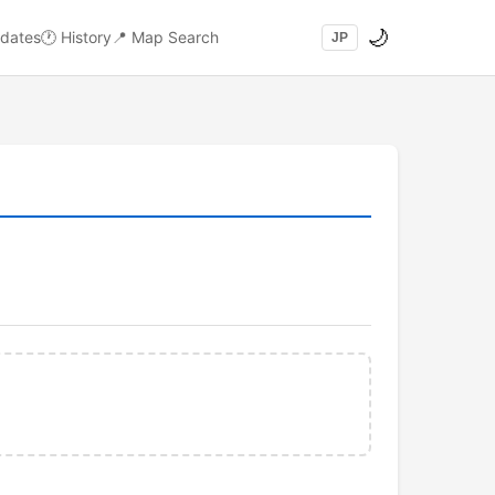
🌙
dates
🕐
History
📍
Map Search
JP