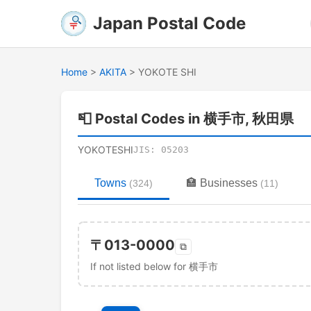
Japan Postal Code
Home
>
AKITA
>
YOKOTE SHI
📮
Postal Codes in 横手市, 秋田県
YOKOTESHI
JIS:
05203
Towns
🏣
Businesses
(
324
)
(
11
)
〒
013-0000
⧉
If not listed below for 横手市