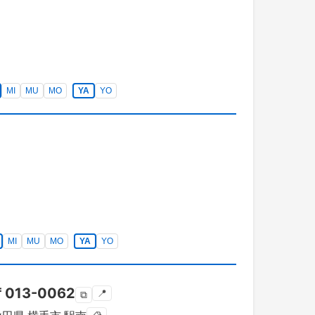
MI
MU
MO
YA
YO
MI
MU
MO
YA
YO
〒
013-0062
📍
⧉