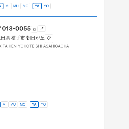
A
MI
MU
MO
YA
YO
〒
013-0055
📍
⧉
秋田県
横手市
朝日が丘
📋
KITA KEN
YOKOTE SHI
ASAHIGAOKA
MI
MU
MO
YA
YO