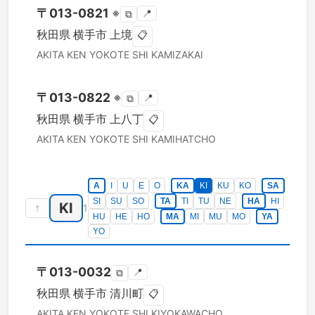
〒
013-0821
※
📍
⧉
秋田県
横手市
上境
📋
AKITA KEN
YOKOTE SHI
KAMIZAKAI
〒
013-0822
※
📍
⧉
秋田県
横手市
上八丁
📋
AKITA KEN
YOKOTE SHI
KAMIHATCHO
A
I
U
E
O
KA
KI
KU
KO
SA
SI
SU
SO
TA
TI
TU
NE
HA
HI
KI
↑
1
HU
HE
HO
MA
MI
MU
MO
YA
YO
〒
013-0032
📍
⧉
秋田県
横手市
清川町
📋
AKITA KEN
YOKOTE SHI
KIYOKAWACHO