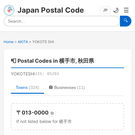
Japan Postal Code
🌙
☰
JP
🔍
Home
>
AKITA
>
YOKOTE SHI
📮
Postal Codes in 横手市, 秋田県
YOKOTESHI
JIS:
05203
Towns
(
324
)
🏣
Businesses
(
11
)
〒
013-0000
⧉
If not listed below for 横手市