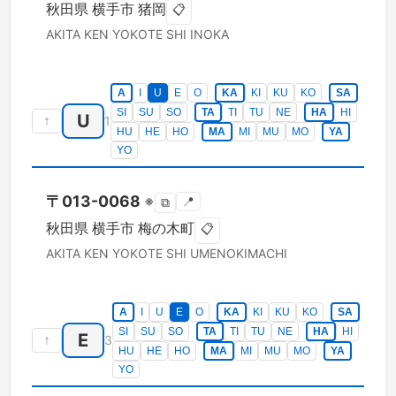
秋田県
横手市
猪岡
📋
AKITA KEN
YOKOTE SHI
INOKA
A
I
U
E
O
KA
KI
KU
KO
SA
SI
SU
SO
TA
TI
TU
NE
HA
HI
U
↑
1
HU
HE
HO
MA
MI
MU
MO
YA
YO
〒
013-0068
※
📍
⧉
秋田県
横手市
梅の木町
📋
AKITA KEN
YOKOTE SHI
UMENOKIMACHI
A
I
U
E
O
KA
KI
KU
KO
SA
SI
SU
SO
TA
TI
TU
NE
HA
HI
E
↑
3
HU
HE
HO
MA
MI
MU
MO
YA
YO