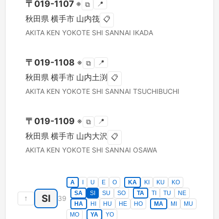
〒
019-1107
※
📍
⧉
秋田県
横手市
山内筏
📋
AKITA KEN
YOKOTE SHI
SANNAI IKADA
〒
019-1108
※
📍
⧉
秋田県
横手市
山内土渕
📋
AKITA KEN
YOKOTE SHI
SANNAI TSUCHIBUCHI
〒
019-1109
※
📍
⧉
秋田県
横手市
山内大沢
📋
AKITA KEN
YOKOTE SHI
SANNAI OSAWA
A
I
U
E
O
KA
KI
KU
KO
SA
SI
SU
SO
TA
TI
TU
NE
SI
↑
39
HA
HI
HU
HE
HO
MA
MI
MU
MO
YA
YO