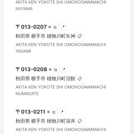
AKITA KEN
YOKOTE SHI
OMONOGAWAMACHI
NIIYAMA
〒
013-0207
※
📍
⧉
秋田県
横手市
雄物川町矢神
📋
AKITA KEN
YOKOTE SHI
OMONOGAWAMACHI
YAGAMI
〒
013-0208
※
📍
⧉
秋田県
横手市
雄物川町沼館
📋
AKITA KEN
YOKOTE SHI
OMONOGAWAMACHI
NUMADATE
〒
013-0211
※
📍
⧉
秋田県
横手市
雄物川町深井
📋
AKITA KEN
YOKOTE SHI
OMONOGAWAMACHI