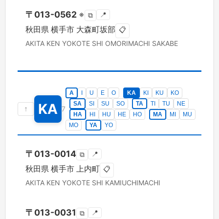
〒
013-0562
※
📍
⧉
秋田県
横手市
大森町坂部
📋
AKITA KEN
YOKOTE SHI
OMORIMACHI SAKABE
A
I
U
E
O
KA
KI
KU
KO
SA
SI
SU
SO
TA
TI
TU
NE
KA
↑
7
HA
HI
HU
HE
HO
MA
MI
MU
MO
YA
YO
〒
013-0014
📍
⧉
秋田県
横手市
上内町
📋
AKITA KEN
YOKOTE SHI
KAMIUCHIMACHI
〒
013-0031
📍
⧉