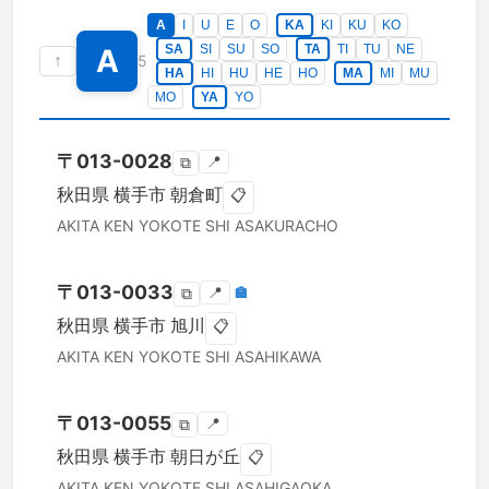
A
I
U
E
O
KA
KI
KU
KO
SA
SI
SU
SO
TA
TI
TU
NE
A
↑
5
HA
HI
HU
HE
HO
MA
MI
MU
MO
YA
YO
〒
013-0028
📍
⧉
秋田県
横手市
朝倉町
📋
AKITA KEN
YOKOTE SHI
ASAKURACHO
〒
013-0033
📍
🏣
⧉
秋田県
横手市
旭川
📋
AKITA KEN
YOKOTE SHI
ASAHIKAWA
〒
013-0055
📍
⧉
秋田県
横手市
朝日が丘
📋
AKITA KEN
YOKOTE SHI
ASAHIGAOKA