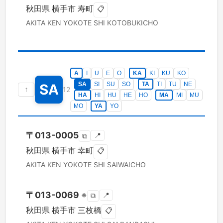
秋田県
横手市
寿町
📋
AKITA KEN
YOKOTE SHI
KOTOBUKICHO
A
I
U
E
O
KA
KI
KU
KO
SA
SI
SU
SO
TA
TI
TU
NE
SA
↑
12
HA
HI
HU
HE
HO
MA
MI
MU
MO
YA
YO
〒
013-0005
📍
⧉
秋田県
横手市
幸町
📋
AKITA KEN
YOKOTE SHI
SAIWAICHO
〒
013-0069
※
📍
⧉
秋田県
横手市
三枚橋
📋