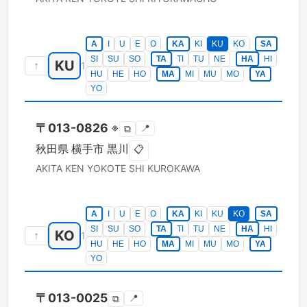
A
I
U
E
O
KA
KI
KU
KO
SA
SI
SU
SO
TA
TI
TU
NE
HA
HI
KU
↑
1
HU
HE
HO
MA
MI
MU
MO
YA
YO
〒
013-0826
※
📍
⧉
秋田県
横手市
黒川
📋
AKITA KEN
YOKOTE SHI
KUROKAWA
A
I
U
E
O
KA
KI
KU
KO
SA
SI
SU
SO
TA
TI
TU
NE
HA
HI
KO
↑
1
HU
HE
HO
MA
MI
MU
MO
YA
YO
〒
013-0025
📍
⧉