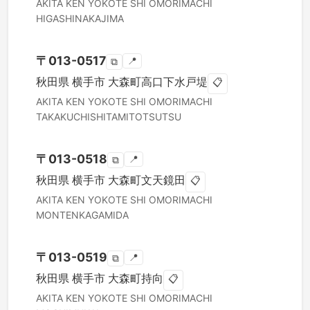
AKITA KEN
YOKOTE SHI
OMORIMACHI
HIGASHINAKAJIMA
〒
013-0517
📍
⧉
秋田県
横手市
大森町高口下水戸堤
📋
AKITA KEN
YOKOTE SHI
OMORIMACHI
TAKAKUCHISHITAMITOTSUTSU
〒
013-0518
📍
⧉
秋田県
横手市
大森町文天鏡田
📋
AKITA KEN
YOKOTE SHI
OMORIMACHI
MONTENKAGAMIDA
〒
013-0519
📍
⧉
秋田県
横手市
大森町持向
📋
AKITA KEN
YOKOTE SHI
OMORIMACHI