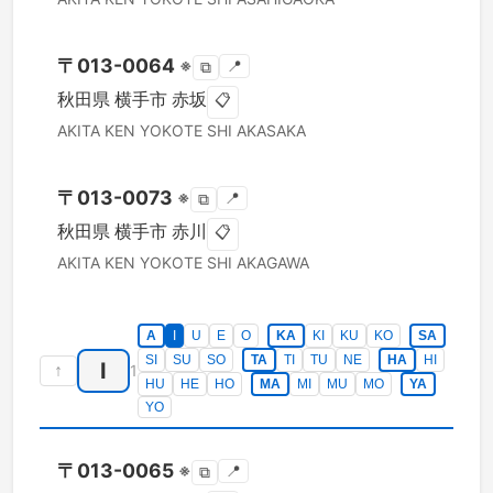
〒
013-0064
※
📍
⧉
秋田県
横手市
赤坂
📋
AKITA KEN
YOKOTE SHI
AKASAKA
〒
013-0073
※
📍
⧉
秋田県
横手市
赤川
📋
AKITA KEN
YOKOTE SHI
AKAGAWA
A
I
U
E
O
KA
KI
KU
KO
SA
SI
SU
SO
TA
TI
TU
NE
HA
HI
I
↑
1
HU
HE
HO
MA
MI
MU
MO
YA
YO
〒
013-0065
※
📍
⧉