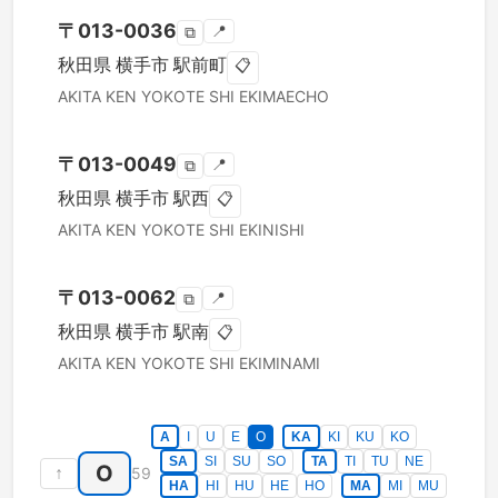
〒
013-0036
📍
⧉
秋田県
横手市
駅前町
📋
AKITA KEN
YOKOTE SHI
EKIMAECHO
〒
013-0049
📍
⧉
秋田県
横手市
駅西
📋
AKITA KEN
YOKOTE SHI
EKINISHI
〒
013-0062
📍
⧉
秋田県
横手市
駅南
📋
AKITA KEN
YOKOTE SHI
EKIMINAMI
A
I
U
E
O
KA
KI
KU
KO
SA
SI
SU
SO
TA
TI
TU
NE
O
↑
59
HA
HI
HU
HE
HO
MA
MI
MU