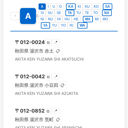
A
I
U
O
KA
KI
KU
KO
SA
SI
SU
SE
TA
TU
TE
TO
NA
A
↑
6
NI
NU
HI
HU
HE
MA
MI
MO
YA
YU
YO
RI
WA
〒
012-0024
📍
⧉
秋田県
湯沢市
赤土
📋
AKITA KEN
YUZAWA SHI
AKATSUCHI
〒
012-0042
📍
⧉
秋田県
湯沢市
小豆田
📋
AKITA KEN
YUZAWA SHI
AZUKITA
〒
012-0852
📍
⧉
秋田県
湯沢市
荒町
📋
AKITA KEN
YUZAWA SHI
ARAMACHI