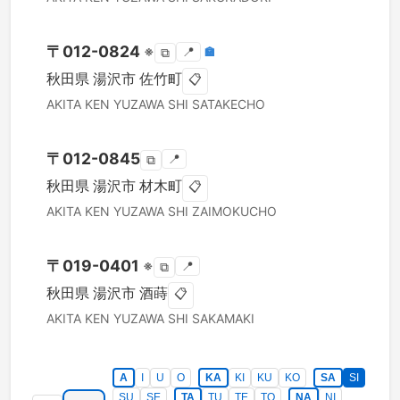
〒
012-0824
※
📍
🏣
⧉
秋田県
湯沢市
佐竹町
📋
AKITA KEN
YUZAWA SHI
SATAKECHO
〒
012-0845
📍
⧉
秋田県
湯沢市
材木町
📋
AKITA KEN
YUZAWA SHI
ZAIMOKUCHO
〒
019-0401
※
📍
⧉
秋田県
湯沢市
酒蒔
📋
AKITA KEN
YUZAWA SHI
SAKAMAKI
A
I
U
O
KA
KI
KU
KO
SA
SI
SU
SE
TA
TU
TE
TO
NA
NI