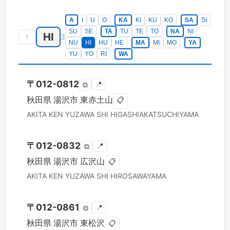
A
I
U
O
KA
KI
KU
KO
SA
SI
SU
SE
TA
TU
TE
TO
NA
NI
HI
↑
3
NU
HI
HU
HE
MA
MI
MO
YA
YU
YO
RI
WA
〒
012-0812
📍
⧉
秋田県
湯沢市
東赤土山
📋
AKITA KEN
YUZAWA SHI
HIGASHIAKATSUCHIYAMA
〒
012-0832
📍
⧉
秋田県
湯沢市
広沢山
📋
AKITA KEN
YUZAWA SHI
HIROSAWAYAMA
〒
012-0861
📍
⧉
秋田県
湯沢市
東松沢
📋