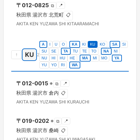
〒
012-0825
📍
⧉
秋田県
湯沢市
北荒町
📋
AKITA KEN
YUZAWA SHI
KITAARAMACHI
A
I
U
O
KA
KI
KU
KO
SA
SI
SU
SE
TA
TU
TE
TO
NA
NI
KU
↑
2
NU
HI
HU
HE
MA
MI
MO
YA
YU
YO
RI
WA
〒
012-0015
※
📍
⧉
秋田県
湯沢市
倉内
📋
AKITA KEN
YUZAWA SHI
KURAUCHI
〒
019-0202
※
📍
⧉
秋田県
湯沢市
桑崎
📋
AKITA KEN
YUZAWA SHI
KUWAGASAKI