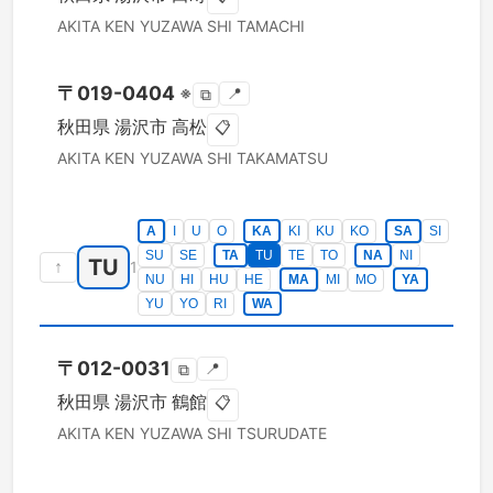
AKITA KEN
YUZAWA SHI
TAMACHI
〒
019-0404
※
📍
⧉
秋田県
湯沢市
高松
📋
AKITA KEN
YUZAWA SHI
TAKAMATSU
A
I
U
O
KA
KI
KU
KO
SA
SI
SU
SE
TA
TU
TE
TO
NA
NI
TU
↑
1
NU
HI
HU
HE
MA
MI
MO
YA
YU
YO
RI
WA
〒
012-0031
📍
⧉
秋田県
湯沢市
鶴館
📋
AKITA KEN
YUZAWA SHI
TSURUDATE