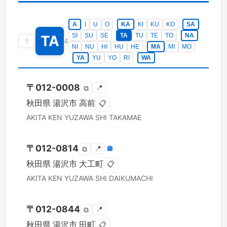
A
I
U
O
KA
KI
KU
KO
SA
SI
SU
SE
TA
TU
TE
TO
NA
TA
↑
4
NI
NU
HI
HU
HE
MA
MI
MO
YA
YU
YO
RI
WA
〒
012-0008
📍
⧉
秋田県
湯沢市
高前
📋
AKITA KEN
YUZAWA SHI
TAKAMAE
〒
012-0814
📍
🏣
⧉
秋田県
湯沢市
大工町
📋
AKITA KEN
YUZAWA SHI
DAIKUMACHI
〒
012-0844
📍
⧉
秋田県
湯沢市
田町
📋