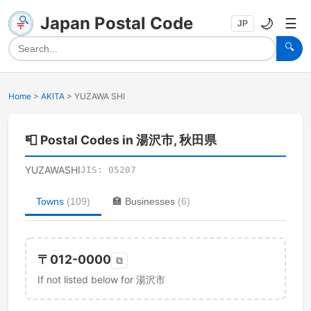
Japan Postal Code
🌙
☰
JP
🔍
Home
>
AKITA
>
YUZAWA SHI
📮
Postal Codes in 湯沢市, 秋田県
YUZAWASHI
JIS:
05207
Towns
(
109
)
🏣
Businesses
(
6
)
〒
012-0000
⧉
If not listed below for 湯沢市