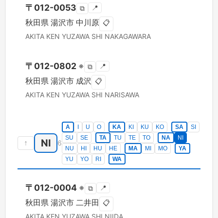
〒
012-0053
📍
⧉
秋田県
湯沢市
中川原
📋
AKITA KEN
YUZAWA SHI
NAKAGAWARA
〒
012-0802
※
📍
⧉
秋田県
湯沢市
成沢
📋
AKITA KEN
YUZAWA SHI
NARISAWA
A
I
U
O
KA
KI
KU
KO
SA
SI
SU
SE
TA
TU
TE
TO
NA
NI
NI
↑
6
NU
HI
HU
HE
MA
MI
MO
YA
YU
YO
RI
WA
〒
012-0004
※
📍
⧉
秋田県
湯沢市
二井田
📋
AKITA KEN
YUZAWA SHI
NIIDA