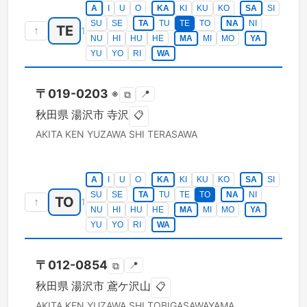
A
I
U
O
KA
KI
KU
KO
SA
SI
SU
SE
TA
TU
TE
TO
NA
NI
TE
↑
1
NU
HI
HU
HE
MA
MI
MO
YA
YU
YO
RI
WA
〒
019-0203
※
📍
⧉
秋田県
湯沢市
寺沢
📋
AKITA KEN
YUZAWA SHI
TERASAWA
A
I
U
O
KA
KI
KU
KO
SA
SI
SU
SE
TA
TU
TE
TO
NA
NI
TO
↑
1
NU
HI
HU
HE
MA
MI
MO
YA
YU
YO
RI
WA
〒
012-0854
📍
⧉
秋田県
湯沢市
鳶ケ沢山
📋
AKITA KEN
YUZAWA SHI
TOBIGASAWAYAMA