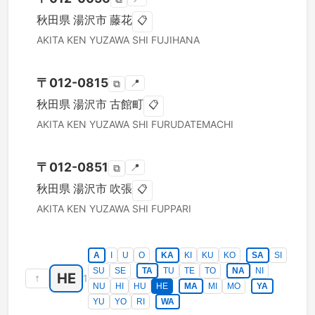
秋田県
湯沢市
藤花
📋
AKITA KEN
YUZAWA SHI
FUJIHANA
〒
012-0815
📍
⧉
秋田県
湯沢市
古館町
📋
AKITA KEN
YUZAWA SHI
FURUDATEMACHI
〒
012-0851
📍
⧉
秋田県
湯沢市
吹張
📋
AKITA KEN
YUZAWA SHI
FUPPARI
A
I
U
O
KA
KI
KU
KO
SA
SI
SU
SE
TA
TU
TE
TO
NA
NI
HE
↑
1
NU
HI
HU
HE
MA
MI
MO
YA
YU
YO
RI
WA