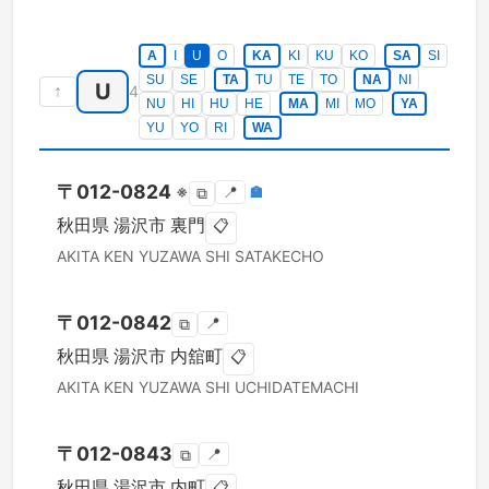
A
I
U
O
KA
KI
KU
KO
SA
SI
SU
SE
TA
TU
TE
TO
NA
NI
U
↑
4
NU
HI
HU
HE
MA
MI
MO
YA
YU
YO
RI
WA
〒
012-0824
※
📍
🏣
⧉
秋田県
湯沢市
裏門
📋
AKITA KEN
YUZAWA SHI
SATAKECHO
〒
012-0842
📍
⧉
秋田県
湯沢市
内舘町
📋
AKITA KEN
YUZAWA SHI
UCHIDATEMACHI
〒
012-0843
📍
⧉
秋田県
湯沢市
内町
📋