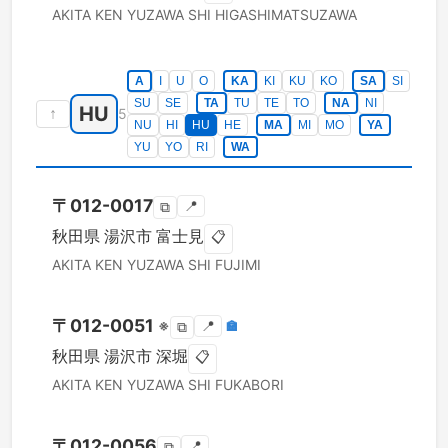
AKITA KEN
YUZAWA SHI
HIGASHIMATSUZAWA
A
I
U
O
KA
KI
KU
KO
SA
SI
SU
SE
TA
TU
TE
TO
NA
NI
HU
↑
5
NU
HI
HU
HE
MA
MI
MO
YA
YU
YO
RI
WA
〒
012-0017
📍
⧉
秋田県
湯沢市
富士見
📋
AKITA KEN
YUZAWA SHI
FUJIMI
〒
012-0051
※
📍
🏣
⧉
秋田県
湯沢市
深堀
📋
AKITA KEN
YUZAWA SHI
FUKABORI
〒
012-0056
📍
⧉