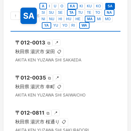
A
I
U
O
KA
KI
KU
KO
SA
SI
SU
SE
TA
TU
TE
TO
NA
SA
↑
6
NI
NU
HI
HU
HE
MA
MI
MO
YA
YU
YO
RI
WA
〒
012-0013
📍
⧉
秋田県
湯沢市
栄田
📋
AKITA KEN
YUZAWA SHI
SAKAEDA
〒
012-0035
📍
⧉
秋田県
湯沢市
幸町
📋
AKITA KEN
YUZAWA SHI
SAIWAICHO
〒
012-0811
📍
⧉
秋田県
湯沢市
桜通り
📋
AKITA KEN
YUZAWA SHI
SAKURADORI