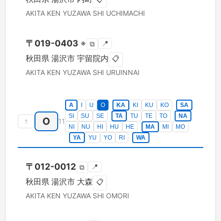
AKITA KEN
YUZAWA SHI
UCHIMACHI
〒
019-0403
※
📍
⧉
秋田県
湯沢市
宇留院内
📋
AKITA KEN
YUZAWA SHI
URUINNAI
A
I
U
O
KA
KI
KU
KO
SA
SI
SU
SE
TA
TU
TE
TO
NA
O
↑
11
NI
NU
HI
HU
HE
MA
MI
MO
YA
YU
YO
RI
WA
〒
012-0012
📍
⧉
秋田県
湯沢市
大森
📋
AKITA KEN
YUZAWA SHI
OMORI