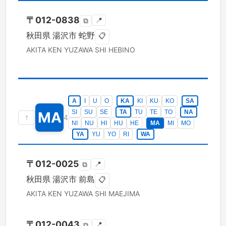
〒
012-0838
📍
⧉
秋田県
湯沢市
蛇野
📋
AKITA KEN
YUZAWA SHI
HEBINO
A
I
U
O
KA
KI
KU
KO
SA
SI
SU
SE
TA
TU
TE
TO
NA
MA
↑
4
NI
NU
HI
HU
HE
MA
MI
MO
YA
YU
YO
RI
WA
〒
012-0025
📍
⧉
秋田県
湯沢市
前島
📋
AKITA KEN
YUZAWA SHI
MAEJIMA
〒
012-0043
📍
⧉