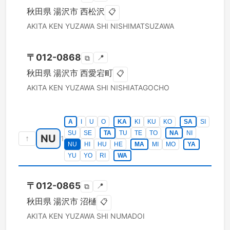
秋田県
湯沢市
西松沢
📋
AKITA KEN
YUZAWA SHI
NISHIMATSUZAWA
〒
012-0868
📍
⧉
秋田県
湯沢市
西愛宕町
📋
AKITA KEN
YUZAWA SHI
NISHIATAGOCHO
A
I
U
O
KA
KI
KU
KO
SA
SI
SU
SE
TA
TU
TE
TO
NA
NI
NU
↑
1
NU
HI
HU
HE
MA
MI
MO
YA
YU
YO
RI
WA
〒
012-0865
📍
⧉
秋田県
湯沢市
沼樋
📋
AKITA KEN
YUZAWA SHI
NUMADOI