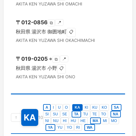
AKITA KEN
YUZAWA SHI
OMACHI
〒
012-0856
📍
⧉
秋田県
湯沢市
御囲地町
📋
AKITA KEN
YUZAWA SHI
OKACHIMACHI
〒
019-0205
※
📍
⧉
秋田県
湯沢市
小野
📋
AKITA KEN
YUZAWA SHI
ONO
A
I
U
O
KA
KI
KU
KO
SA
SI
SU
SE
TA
TU
TE
TO
NA
KA
↑
10
NI
NU
HI
HU
HE
MA
MI
MO
YA
YU
YO
RI
WA