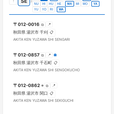
SE
↑
3
NU
HI
HU
HE
MA
MI
MO
YA
YU
YO
RI
WA
〒
012-0016
📍
⧉
秋田県
湯沢市
千刈
📋
AKITA KEN
YUZAWA SHI
SENGARI
〒
012-0857
📍
🏣
⧉
秋田県
湯沢市
千石町
📋
AKITA KEN
YUZAWA SHI
SENGOKUCHO
〒
012-0862
※
📍
⧉
秋田県
湯沢市
関口
📋
AKITA KEN
YUZAWA SHI
SEKIGUCHI