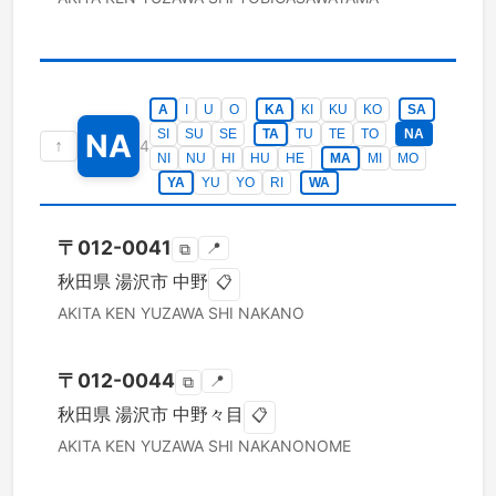
A
I
U
O
KA
KI
KU
KO
SA
SI
SU
SE
TA
TU
TE
TO
NA
NA
↑
4
NI
NU
HI
HU
HE
MA
MI
MO
YA
YU
YO
RI
WA
〒
012-0041
📍
⧉
秋田県
湯沢市
中野
📋
AKITA KEN
YUZAWA SHI
NAKANO
〒
012-0044
📍
⧉
秋田県
湯沢市
中野々目
📋
AKITA KEN
YUZAWA SHI
NAKANONOME