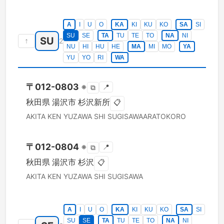
A
I
U
O
KA
KI
KU
KO
SA
SI
SU
SE
TA
TU
TE
TO
NA
NI
SU
↑
2
NU
HI
HU
HE
MA
MI
MO
YA
YU
YO
RI
WA
〒
012-0803
※
📍
⧉
秋田県
湯沢市
杉沢新所
📋
AKITA KEN
YUZAWA SHI
SUGISAWAARATOKORO
〒
012-0804
※
📍
⧉
秋田県
湯沢市
杉沢
📋
AKITA KEN
YUZAWA SHI
SUGISAWA
A
I
U
O
KA
KI
KU
KO
SA
SI
SU
SE
TA
TU
TE
TO
NA
NI