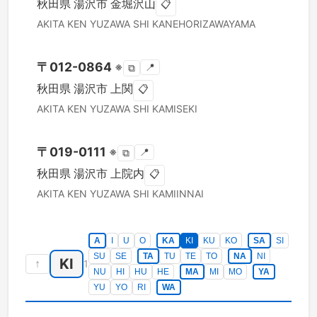
秋田県
湯沢市
金堀沢山
📋
AKITA KEN
YUZAWA SHI
KANEHORIZAWAYAMA
〒
012-0864
※
📍
⧉
秋田県
湯沢市
上関
📋
AKITA KEN
YUZAWA SHI
KAMISEKI
〒
019-0111
※
📍
⧉
秋田県
湯沢市
上院内
📋
AKITA KEN
YUZAWA SHI
KAMIINNAI
A
I
U
O
KA
KI
KU
KO
SA
SI
SU
SE
TA
TU
TE
TO
NA
NI
KI
↑
1
NU
HI
HU
HE
MA
MI
MO
YA
YU
YO
RI
WA