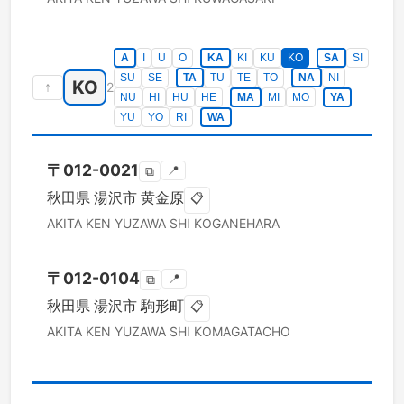
A
I
U
O
KA
KI
KU
KO
SA
SI
SU
SE
TA
TU
TE
TO
NA
NI
KO
↑
2
NU
HI
HU
HE
MA
MI
MO
YA
YU
YO
RI
WA
〒
012-0021
📍
⧉
秋田県
湯沢市
黄金原
📋
AKITA KEN
YUZAWA SHI
KOGANEHARA
〒
012-0104
📍
⧉
秋田県
湯沢市
駒形町
📋
AKITA KEN
YUZAWA SHI
KOMAGATACHO