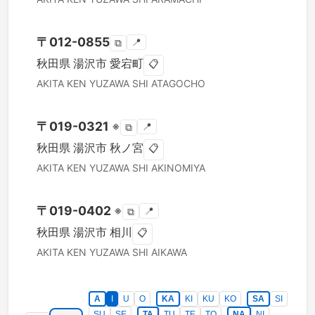
〒
012-0855
📍
⧉
秋田県
湯沢市
愛宕町
📋
AKITA KEN
YUZAWA SHI
ATAGOCHO
〒
019-0321
※
📍
⧉
秋田県
湯沢市
秋ノ宮
📋
AKITA KEN
YUZAWA SHI
AKINOMIYA
〒
019-0402
※
📍
⧉
秋田県
湯沢市
相川
📋
AKITA KEN
YUZAWA SHI
AIKAWA
A
I
U
O
KA
KI
KU
KO
SA
SI
SU
SE
TA
TU
TE
TO
NA
NI