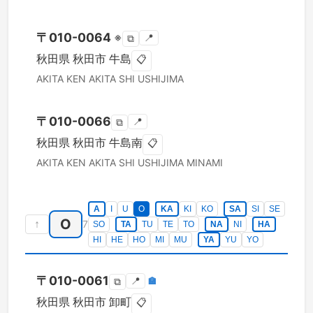
〒
010-0064
※
📍
⧉
秋田県
秋田市
牛島
📋
AKITA KEN
AKITA SHI
USHIJIMA
〒
010-0066
📍
⧉
秋田県
秋田市
牛島南
📋
AKITA KEN
AKITA SHI
USHIJIMA MINAMI
A
I
U
O
KA
KI
KO
SA
SI
SE
O
↑
7
SO
TA
TU
TE
TO
NA
NI
HA
HI
HE
HO
MI
MU
YA
YU
YO
〒
010-0061
📍
🏣
⧉
秋田県
秋田市
卸町
📋