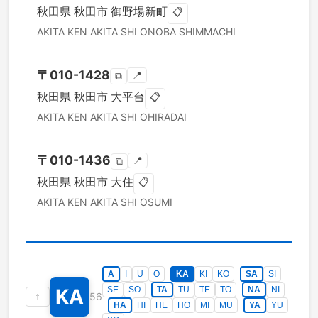
秋田県
秋田市
御野場新町
📋
AKITA KEN
AKITA SHI
ONOBA SHIMMACHI
〒
010-1428
📍
⧉
秋田県
秋田市
大平台
📋
AKITA KEN
AKITA SHI
OHIRADAI
〒
010-1436
📍
⧉
秋田県
秋田市
大住
📋
AKITA KEN
AKITA SHI
OSUMI
A
I
U
O
KA
KI
KO
SA
SI
KA
SE
SO
TA
TU
TE
TO
NA
NI
↑
56
HA
HI
HE
HO
MI
MU
YA
YU