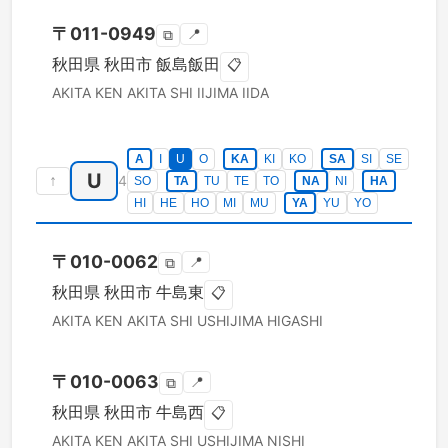
〒
011-0949
📍
⧉
秋田県
秋田市
飯島飯田
📋
AKITA KEN
AKITA SHI
IIJIMA IIDA
A
I
U
O
KA
KI
KO
SA
SI
SE
U
↑
4
SO
TA
TU
TE
TO
NA
NI
HA
HI
HE
HO
MI
MU
YA
YU
YO
〒
010-0062
📍
⧉
秋田県
秋田市
牛島東
📋
AKITA KEN
AKITA SHI
USHIJIMA HIGASHI
〒
010-0063
📍
⧉
秋田県
秋田市
牛島西
📋
AKITA KEN
AKITA SHI
USHIJIMA NISHI