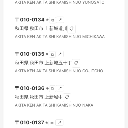
AKITA KEN
AKITA SHI
KAMISHINJO YUNOSATO
〒
010-0134
※
📍
⧉
秋田県
秋田市
上新城道川
📋
AKITA KEN
AKITA SHI
KAMISHINJO MICHIKAWA
〒
010-0135
※
📍
⧉
秋田県
秋田市
上新城五十丁
📋
AKITA KEN
AKITA SHI
KAMISHINJO GOJITCHO
〒
010-0136
※
📍
⧉
秋田県
秋田市
上新城中
📋
AKITA KEN
AKITA SHI
KAMISHINJO NAKA
〒
010-0137
※
📍
⧉