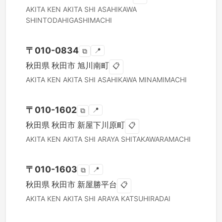
AKITA KEN
AKITA SHI
ASAHIKAWA
SHINTODAHIGASHIMACHI
〒
010-0834
📍
⧉
秋田県
秋田市
旭川南町
📋
AKITA KEN
AKITA SHI
ASAHIKAWA MINAMIMACHI
〒
010-1602
📍
⧉
秋田県
秋田市
新屋下川原町
📋
AKITA KEN
AKITA SHI
ARAYA SHITAKAWARAMACHI
〒
010-1603
📍
⧉
秋田県
秋田市
新屋勝平台
📋
AKITA KEN
AKITA SHI
ARAYA KATSUHIRADAI