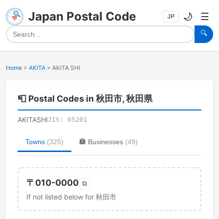
Japan Postal Code
🌙
☰
JP
🔍
Home
>
AKITA
>
AKITA SHI
📮
Postal Codes in 秋田市, 秋田県
AKITASHI
JIS:
05201
Towns
(
325
)
🏣
Businesses
(
49
)
〒
010-0000
⧉
If not listed below for 秋田市