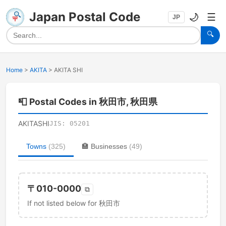
Japan Postal Code
🌙
☰
JP
🔍
Home
>
AKITA
>
AKITA SHI
📮
Postal Codes in 秋田市, 秋田県
AKITASHI
JIS:
05201
Towns
(
325
)
🏣
Businesses
(
49
)
〒
010-0000
⧉
If not listed below for 秋田市