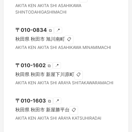
AKITA KEN
AKITA SHI
ASAHIKAWA
SHINTODAHIGASHIMACHI
〒
010-0834
📍
⧉
秋田県
秋田市
旭川南町
📋
AKITA KEN
AKITA SHI
ASAHIKAWA MINAMIMACHI
〒
010-1602
📍
⧉
秋田県
秋田市
新屋下川原町
📋
AKITA KEN
AKITA SHI
ARAYA SHITAKAWARAMACHI
〒
010-1603
📍
⧉
秋田県
秋田市
新屋勝平台
📋
AKITA KEN
AKITA SHI
ARAYA KATSUHIRADAI