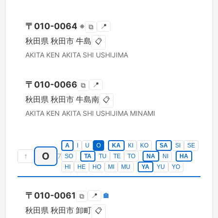
〒
010-0064
※
📍
⧉
秋田県
秋田市
牛島
📋
AKITA KEN
AKITA SHI
USHIJIMA
〒
010-0066
📍
⧉
秋田県
秋田市
牛島南
📋
AKITA KEN
AKITA SHI
USHIJIMA MINAMI
A
I
U
O
KA
KI
KO
SA
SI
SE
O
↑
7
SO
TA
TU
TE
TO
NA
NI
HA
HI
HE
HO
MI
MU
YA
YU
YO
〒
010-0061
📍
🏣
⧉
秋田県
秋田市
卸町
📋