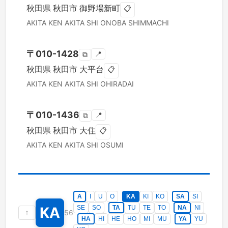
秋田県
秋田市
御野場新町
📋
AKITA KEN
AKITA SHI
ONOBA SHIMMACHI
〒
010-1428
📍
⧉
秋田県
秋田市
大平台
📋
AKITA KEN
AKITA SHI
OHIRADAI
〒
010-1436
📍
⧉
秋田県
秋田市
大住
📋
AKITA KEN
AKITA SHI
OSUMI
A
I
U
O
KA
KI
KO
SA
SI
KA
SE
SO
TA
TU
TE
TO
NA
NI
↑
56
HA
HI
HE
HO
MI
MU
YA
YU