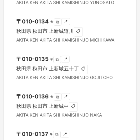
AKITA KEN
AKITA SHI
KAMISHINJO YUNOSATO
〒
010-0134
※
📍
⧉
秋田県
秋田市
上新城道川
📋
AKITA KEN
AKITA SHI
KAMISHINJO MICHIKAWA
〒
010-0135
※
📍
⧉
秋田県
秋田市
上新城五十丁
📋
AKITA KEN
AKITA SHI
KAMISHINJO GOJITCHO
〒
010-0136
※
📍
⧉
秋田県
秋田市
上新城中
📋
AKITA KEN
AKITA SHI
KAMISHINJO NAKA
〒
010-0137
※
📍
⧉