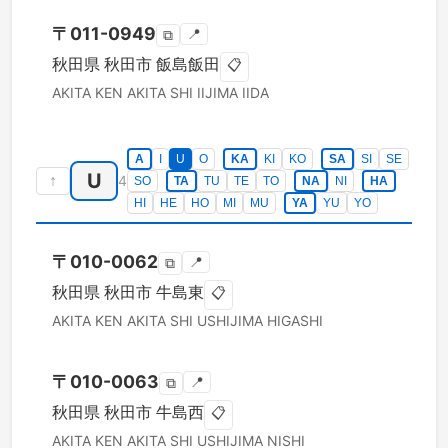
〒
011-0949
📍
⧉
秋田県
秋田市
飯島飯田
📋
AKITA KEN
AKITA SHI
IIJIMA IIDA
A
I
U
O
KA
KI
KO
SA
SI
SE
U
↑
4
SO
TA
TU
TE
TO
NA
NI
HA
HI
HE
HO
MI
MU
YA
YU
YO
〒
010-0062
📍
⧉
秋田県
秋田市
牛島東
📋
AKITA KEN
AKITA SHI
USHIJIMA HIGASHI
〒
010-0063
📍
⧉
秋田県
秋田市
牛島西
📋
AKITA KEN
AKITA SHI
USHIJIMA NISHI