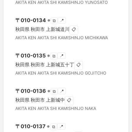
AKITA KEN
AKITA SHI
KAMISHINJO YUNOSATO
〒
010-0134
※
📍
⧉
秋田県
秋田市
上新城道川
📋
AKITA KEN
AKITA SHI
KAMISHINJO MICHIKAWA
〒
010-0135
※
📍
⧉
秋田県
秋田市
上新城五十丁
📋
AKITA KEN
AKITA SHI
KAMISHINJO GOJITCHO
〒
010-0136
※
📍
⧉
秋田県
秋田市
上新城中
📋
AKITA KEN
AKITA SHI
KAMISHINJO NAKA
〒
010-0137
※
📍
⧉