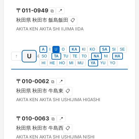
〒
011-0949
📍
⧉
秋田県
秋田市
飯島飯田
📋
AKITA KEN
AKITA SHI
IIJIMA IIDA
A
I
U
O
KA
KI
KO
SA
SI
SE
U
↑
4
SO
TA
TU
TE
TO
NA
NI
HA
HI
HE
HO
MI
MU
YA
YU
YO
〒
010-0062
📍
⧉
秋田県
秋田市
牛島東
📋
AKITA KEN
AKITA SHI
USHIJIMA HIGASHI
〒
010-0063
📍
⧉
秋田県
秋田市
牛島西
📋
AKITA KEN
AKITA SHI
USHIJIMA NISHI