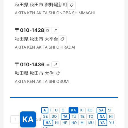
秋田県
秋田市
御野場新町
📋
AKITA KEN
AKITA SHI
ONOBA SHIMMACHI
〒
010-1428
📍
⧉
秋田県
秋田市
大平台
📋
AKITA KEN
AKITA SHI
OHIRADAI
〒
010-1436
📍
⧉
秋田県
秋田市
大住
📋
AKITA KEN
AKITA SHI
OSUMI
A
I
U
O
KA
KI
KO
SA
SI
KA
SE
SO
TA
TU
TE
TO
NA
NI
↑
56
HA
HI
HE
HO
MI
MU
YA
YU