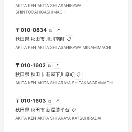
AKITA KEN
AKITA SHI
ASAHIKAWA
SHINTODAHIGASHIMACHI
〒
010-0834
📍
⧉
秋田県
秋田市
旭川南町
📋
AKITA KEN
AKITA SHI
ASAHIKAWA MINAMIMACHI
〒
010-1602
📍
⧉
秋田県
秋田市
新屋下川原町
📋
AKITA KEN
AKITA SHI
ARAYA SHITAKAWARAMACHI
〒
010-1603
📍
⧉
秋田県
秋田市
新屋勝平台
📋
AKITA KEN
AKITA SHI
ARAYA KATSUHIRADAI