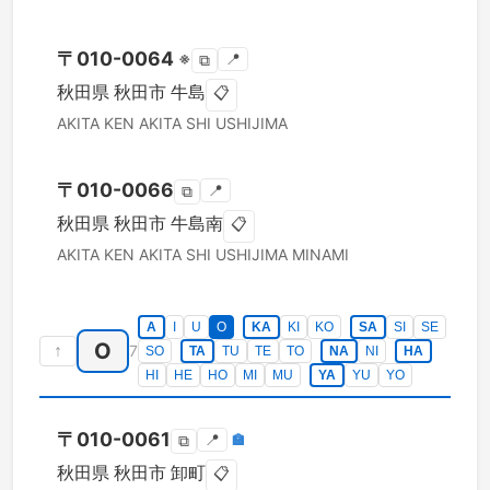
〒
010-0064
※
📍
⧉
秋田県
秋田市
牛島
📋
AKITA KEN
AKITA SHI
USHIJIMA
〒
010-0066
📍
⧉
秋田県
秋田市
牛島南
📋
AKITA KEN
AKITA SHI
USHIJIMA MINAMI
A
I
U
O
KA
KI
KO
SA
SI
SE
O
↑
7
SO
TA
TU
TE
TO
NA
NI
HA
HI
HE
HO
MI
MU
YA
YU
YO
〒
010-0061
📍
🏣
⧉
秋田県
秋田市
卸町
📋