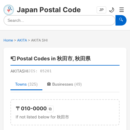
Japan Postal Code
🌙
☰
JP
🔍
Home
>
AKITA
>
AKITA SHI
📮
Postal Codes in 秋田市, 秋田県
AKITASHI
JIS:
05201
Towns
(
325
)
🏣
Businesses
(
49
)
〒
010-0000
⧉
If not listed below for 秋田市