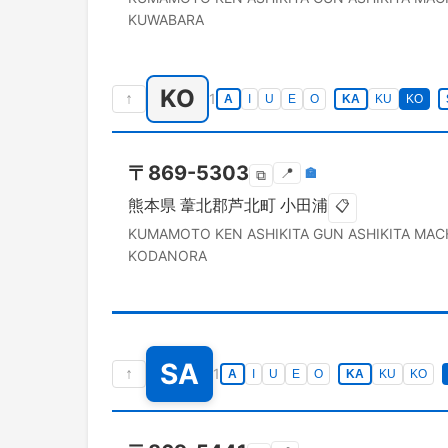
KUWABARA
KO
↑
1
A
I
U
E
O
KA
KU
KO
〒
869-5303
📍
🏣
⧉
熊本県
葦北郡芦北町
小田浦
📋
KUMAMOTO KEN
ASHIKITA GUN ASHIKITA MAC
KODANORA
SA
↑
1
A
I
U
E
O
KA
KU
KO