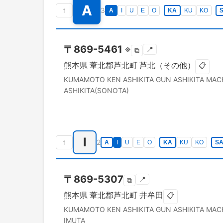
A
↑
3
A
I
U
E
O
KA
KU
KO
〒
869-5461
※
📍
⧉
熊本県
葦北郡芦北町
芦北（その他）
📋
KUMAMOTO KEN
ASHIKITA GUN ASHIKITA MAC
ASHIKITA(SONOTA)
I
↑
2
A
I
U
E
O
KA
KU
KO
S
〒
869-5307
📍
⧉
熊本県
葦北郡芦北町
井牟田
📋
KUMAMOTO KEN
ASHIKITA GUN ASHIKITA MAC
IMUTA