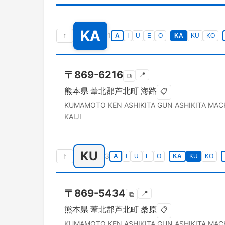
KA
↑
1
A
I
U
E
O
KA
KU
KO
〒
869-6216
📍
⧉
熊本県
葦北郡芦北町
海路
📋
KUMAMOTO KEN
ASHIKITA GUN ASHIKITA MAC
KAIJI
KU
↑
3
A
I
U
E
O
KA
KU
KO
〒
869-5434
📍
⧉
熊本県
葦北郡芦北町
桑原
📋
KUMAMOTO KEN
ASHIKITA GUN ASHIKITA MAC