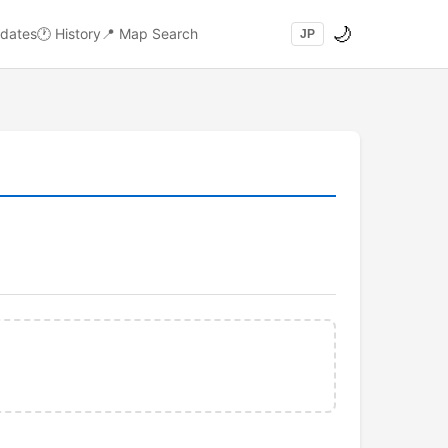
🌙
dates
🕐
History
📍
Map Search
JP