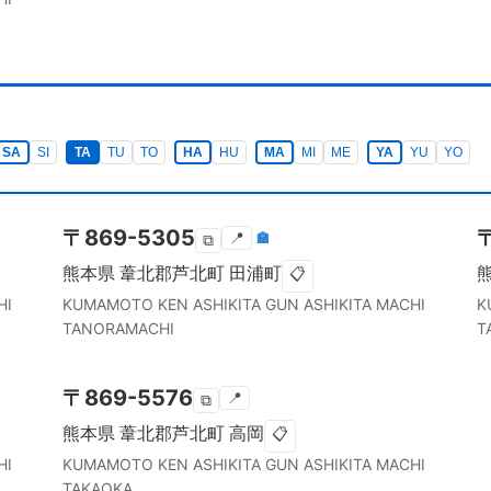
SA
SI
TA
TU
TO
HA
HU
MA
MI
ME
YA
YU
YO
〒
869-5305
📍
🏣
⧉
熊本県
葦北郡芦北町
田浦町
📋
HI
KUMAMOTO KEN
ASHIKITA GUN ASHIKITA MACHI
K
TANORAMACHI
T
〒
869-5576
📍
⧉
熊本県
葦北郡芦北町
高岡
📋
HI
KUMAMOTO KEN
ASHIKITA GUN ASHIKITA MACHI
TAKAOKA