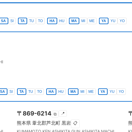
SA
SI
TA
TU
TO
HA
HU
MA
MI
ME
YA
YU
YO
HI
SA
SI
TA
TU
TO
HA
HU
MA
MI
ME
YA
YU
YO
〒
869-6214
📍
⧉
熊本県
葦北郡芦北町
黒岩
📋
HI
KUMAMOTO KEN
ASHIKITA GUN ASHIKITA MACHI
K