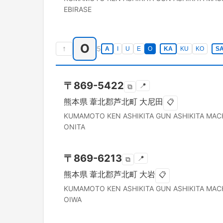
EBIRASE
O
↑
5
A
I
U
E
O
KA
KU
KO
S
〒
869-5422
📍
⧉
熊本県
葦北郡芦北町
大尼田
📋
KUMAMOTO KEN
ASHIKITA GUN ASHIKITA MAC
ONITA
〒
869-6213
📍
⧉
熊本県
葦北郡芦北町
大岩
📋
KUMAMOTO KEN
ASHIKITA GUN ASHIKITA MAC
OIWA