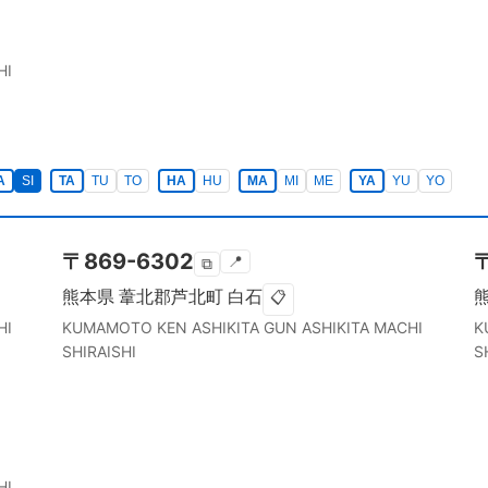
HI
A
SI
TA
TU
TO
HA
HU
MA
MI
ME
YA
YU
YO
〒
869-6302
📍
⧉
熊本県
葦北郡芦北町
白石
📋
HI
KUMAMOTO KEN
ASHIKITA GUN ASHIKITA MACHI
K
SHIRAISHI
S
HI