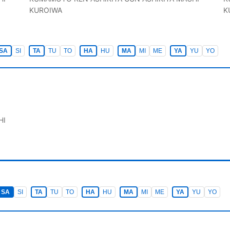
KUROIWA
K
SA
SI
TA
TU
TO
HA
HU
MA
MI
ME
YA
YU
YO
HI
SA
SI
TA
TU
TO
HA
HU
MA
MI
ME
YA
YU
YO