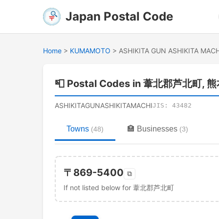
Japan Postal Code
Home
>
KUMAMOTO
>
ASHIKITA GUN ASHIKITA MACH
📮
Postal Codes in 葦北郡芦北町, 
ASHIKITAGUNASHIKITAMACHI
JIS:
43482
Towns
🏣
Businesses
(
48
)
(
3
)
〒
869-5400
⧉
If not listed below for 葦北郡芦北町