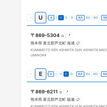
U
↑
2
A
I
U
E
O
KA
KU
KO
S
〒
869-5304
📍
⧉
熊本県
葦北郡芦北町
海浦
📋
KUMAMOTO KEN
ASHIKITA GUN ASHIKITA MAC
UMINORA
E
↑
1
A
I
U
E
O
KA
KU
KO
SA
〒
869-6211
📍
⧉
熊本県
葦北郡芦北町
箙瀬
📋
KUMAMOTO KEN
ASHIKITA GUN ASHIKITA MAC