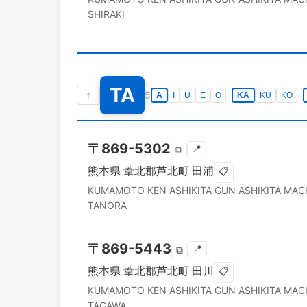
SHIRAKI
TA
↑
5
A
I
U
E
O
KA
KU
KO
〒
869-5302
📍
⧉
熊本県
葦北郡芦北町
田浦
📋
KUMAMOTO KEN
ASHIKITA GUN ASHIKITA MAC
TANORA
〒
869-5443
📍
⧉
熊本県
葦北郡芦北町
田川
📋
KUMAMOTO KEN
ASHIKITA GUN ASHIKITA MAC
TAGAWA