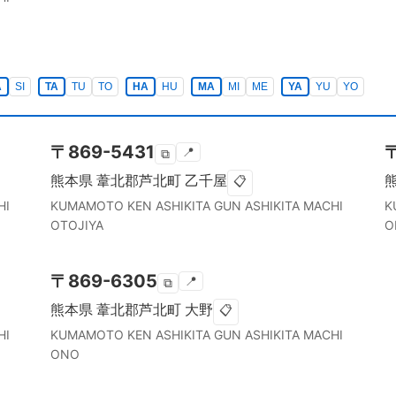
A
SI
TA
TU
TO
HA
HU
MA
MI
ME
YA
YU
YO
〒
869-5431
📍
⧉
熊本県
葦北郡芦北町
乙千屋
📋
HI
KUMAMOTO KEN
ASHIKITA GUN ASHIKITA MACHI
K
OTOJIYA
O
〒
869-6305
📍
⧉
熊本県
葦北郡芦北町
大野
📋
HI
KUMAMOTO KEN
ASHIKITA GUN ASHIKITA MACHI
ONO