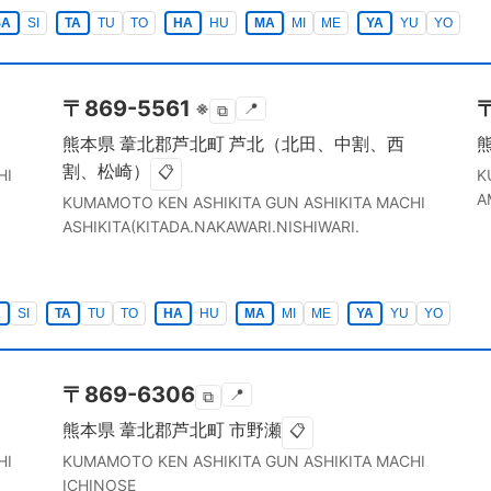
SA
SI
TA
TU
TO
HA
HU
MA
MI
ME
YA
YU
YO
〒
869-5561
※
📍
⧉
熊本県
葦北郡芦北町
芦北（北田、中割、西
割、松崎）
📋
HI
K
A
KUMAMOTO KEN
ASHIKITA GUN ASHIKITA MACHI
ASHIKITA(KITADA.NAKAWARI.NISHIWARI.
A
SI
TA
TU
TO
HA
HU
MA
MI
ME
YA
YU
YO
〒
869-6306
📍
⧉
熊本県
葦北郡芦北町
市野瀬
📋
HI
KUMAMOTO KEN
ASHIKITA GUN ASHIKITA MACHI
ICHINOSE