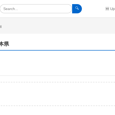
🔍
🆕
Up
I
熊本県