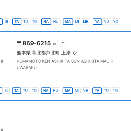
A
SI
TA
TU
TO
HA
HU
MA
MI
ME
YA
YU
YO
〒
869-6215
📍
⧉
熊本県
葦北郡芦北町
上原
📋
HI
KUMAMOTO KEN
ASHIKITA GUN ASHIKITA MACHI
UWABARU
SI
TA
TU
TO
HA
HU
MA
MI
ME
YA
YU
YO
HI