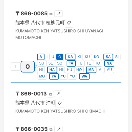
〒
866-0085
📍
⧉
熊本県
八代市
植柳元町
📋
KUMAMOTO KEN
YATSUSHIRO SHI
UYANAGI
MOTOMACHI
A
I
U
O
KA
KI
KU
KO
SA
SI
SU
SE
SO
TA
TU
TE
TO
NA
O
↑
7
NI
HA
HI
HU
HO
MA
MI
MU
MO
YA
YU
YO
WA
〒
866-0013
📍
⧉
熊本県
八代市
沖町
📋
KUMAMOTO KEN
YATSUSHIRO SHI
OKIMACHI
〒
866-0035
📍
⧉