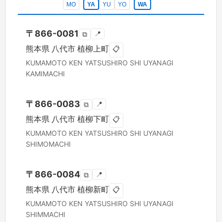
MO
YA
YU
YO
WA
〒
866-0081
📍
⧉
熊本県
八代市
植柳上町
📋
KUMAMOTO KEN
YATSUSHIRO SHI
UYANAGI
KAMIMACHI
〒
866-0083
📍
⧉
熊本県
八代市
植柳下町
📋
KUMAMOTO KEN
YATSUSHIRO SHI
UYANAGI
SHIMOMACHI
〒
866-0084
📍
⧉
熊本県
八代市
植柳新町
📋
KUMAMOTO KEN
YATSUSHIRO SHI
UYANAGI
SHIMMACHI