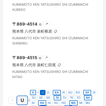
KUMAMOTO KEN
YATSUSHIRO SHI
IZUMIMACHI
KUREKO
〒
869-4514
📍
⧉
熊本県
八代市
泉町椎原
📋
KUMAMOTO KEN
YATSUSHIRO SHI
IZUMIMACHI
SHIIBARU
〒
869-4515
📍
⧉
熊本県
八代市
泉町仁田尾
📋
KUMAMOTO KEN
YATSUSHIRO SHI
IZUMIMACHI
NITAO
A
I
U
O
KA
KI
KU
KO
SA
SI
SU
SE
SO
TA
TU
TE
TO
NA
U
↑
4
NI
HA
HI
HU
HO
MA
MI
MU