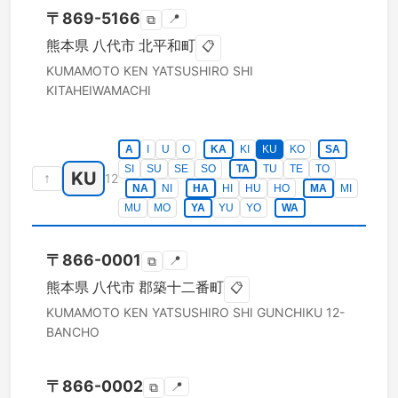
〒
869-5166
📍
⧉
熊本県
八代市
北平和町
📋
KUMAMOTO KEN
YATSUSHIRO SHI
KITAHEIWAMACHI
A
I
U
O
KA
KI
KU
KO
SA
SI
SU
SE
SO
TA
TU
TE
TO
KU
↑
12
NA
NI
HA
HI
HU
HO
MA
MI
MU
MO
YA
YU
YO
WA
〒
866-0001
📍
⧉
熊本県
八代市
郡築十二番町
📋
KUMAMOTO KEN
YATSUSHIRO SHI
GUNCHIKU 12-
BANCHO
〒
866-0002
📍
⧉