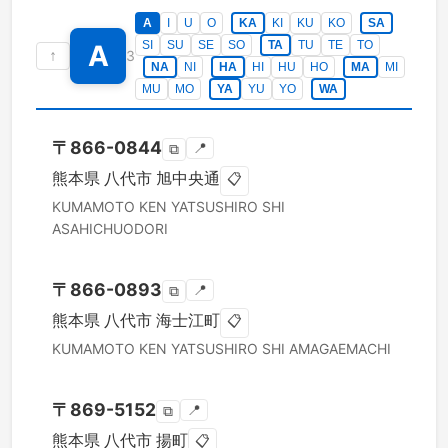
A
I
U
O
KA
KI
KU
KO
SA
SI
SU
SE
SO
TA
TU
TE
TO
A
↑
3
NA
NI
HA
HI
HU
HO
MA
MI
MU
MO
YA
YU
YO
WA
〒
866-0844
📍
⧉
熊本県
八代市
旭中央通
📋
KUMAMOTO KEN
YATSUSHIRO SHI
ASAHICHUODORI
〒
866-0893
📍
⧉
熊本県
八代市
海士江町
📋
KUMAMOTO KEN
YATSUSHIRO SHI
AMAGAEMACHI
〒
869-5152
📍
⧉
熊本県
八代市
揚町
📋