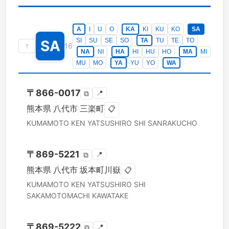
A
I
U
O
KA
KI
KU
KO
SA
SI
SU
SE
SO
TA
TU
TE
TO
SA
↑
16
NA
NI
HA
HI
HU
HO
MA
MI
MU
MO
YA
YU
YO
WA
〒
866-0017
📍
⧉
熊本県
八代市
三楽町
📋
KUMAMOTO KEN
YATSUSHIRO SHI
SANRAKUCHO
〒
869-5221
📍
⧉
熊本県
八代市
坂本町川嶽
📋
KUMAMOTO KEN
YATSUSHIRO SHI
SAKAMOTOMACHI KAWATAKE
〒
869-5222
📍
⧉