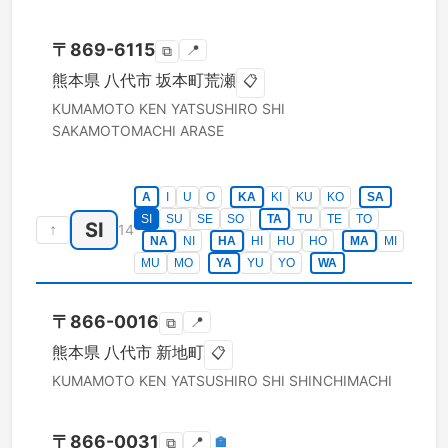
〒
869-6115
📍
⧉
熊本県
八代市
坂本町荒瀬
📋
KUMAMOTO KEN
YATSUSHIRO SHI
SAKAMOTOMACHI ARASE
A
I
U
O
KA
KI
KU
KO
SA
SI
SU
SE
SO
TA
TU
TE
TO
SI
↑
14
NA
NI
HA
HI
HU
HO
MA
MI
MU
MO
YA
YU
YO
WA
〒
866-0016
📍
⧉
熊本県
八代市
新地町
📋
KUMAMOTO KEN
YATSUSHIRO SHI
SHINCHIMACHI
〒
866-0031
📍
🏣
⧉