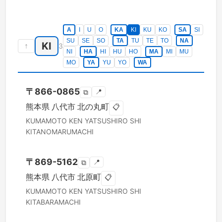
A
I
U
O
KA
KI
KU
KO
SA
SI
SU
SE
SO
TA
TU
TE
TO
NA
KI
↑
3
NI
HA
HI
HU
HO
MA
MI
MU
MO
YA
YU
YO
WA
〒
866-0865
📍
⧉
熊本県
八代市
北の丸町
📋
KUMAMOTO KEN
YATSUSHIRO SHI
KITANOMARUMACHI
〒
869-5162
📍
⧉
熊本県
八代市
北原町
📋
KUMAMOTO KEN
YATSUSHIRO SHI
KITABARAMACHI