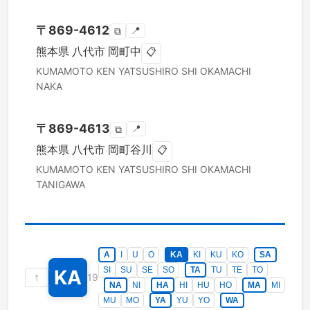
〒
869-4612
📍
⧉
熊本県
八代市
岡町中
📋
KUMAMOTO KEN
YATSUSHIRO SHI
OKAMACHI
NAKA
〒
869-4613
📍
⧉
熊本県
八代市
岡町谷川
📋
KUMAMOTO KEN
YATSUSHIRO SHI
OKAMACHI
TANIGAWA
A
I
U
O
KA
KI
KU
KO
SA
SI
SU
SE
SO
TA
TU
TE
TO
KA
↑
19
NA
NI
HA
HI
HU
HO
MA
MI
MU
MO
YA
YU
YO
WA