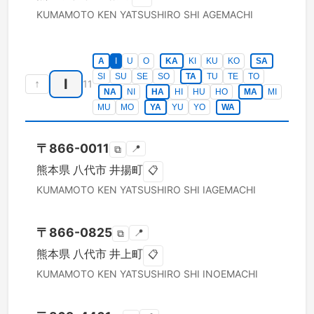
KUMAMOTO KEN
YATSUSHIRO SHI
AGEMACHI
A
I
U
O
KA
KI
KU
KO
SA
SI
SU
SE
SO
TA
TU
TE
TO
I
↑
11
NA
NI
HA
HI
HU
HO
MA
MI
MU
MO
YA
YU
YO
WA
〒
866-0011
📍
⧉
熊本県
八代市
井揚町
📋
KUMAMOTO KEN
YATSUSHIRO SHI
IAGEMACHI
〒
866-0825
📍
⧉
熊本県
八代市
井上町
📋
KUMAMOTO KEN
YATSUSHIRO SHI
INOEMACHI