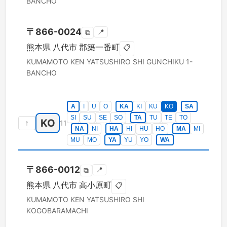
BANCHO
〒
866-0024
📍
⧉
熊本県
八代市
郡築一番町
📋
KUMAMOTO KEN
YATSUSHIRO SHI
GUNCHIKU 1-
BANCHO
A
I
U
O
KA
KI
KU
KO
SA
SI
SU
SE
SO
TA
TU
TE
TO
KO
↑
11
NA
NI
HA
HI
HU
HO
MA
MI
MU
MO
YA
YU
YO
WA
〒
866-0012
📍
⧉
熊本県
八代市
高小原町
📋
KUMAMOTO KEN
YATSUSHIRO SHI
KOGOBARAMACHI