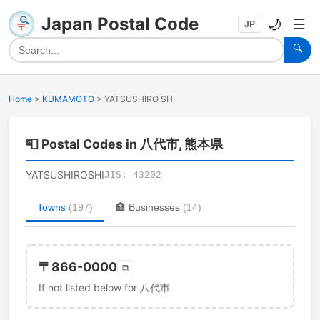
Japan Postal Code
🌙
☰
JP
🔍
Home
>
KUMAMOTO
>
YATSUSHIRO SHI
📮
Postal Codes in 八代市, 熊本県
YATSUSHIROSHI
JIS:
43202
Towns
(
197
)
🏣
Businesses
(
14
)
〒
866-0000
⧉
If not listed below for 八代市