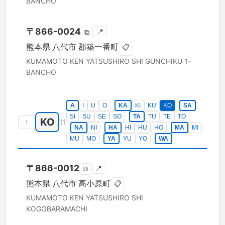
BANCHO
〒
866-0024
📍
⧉
熊本県
八代市
郡築一番町
📋
KUMAMOTO KEN
YATSUSHIRO SHI
GUNCHIKU 1-
BANCHO
A
I
U
O
KA
KI
KU
KO
SA
SI
SU
SE
SO
TA
TU
TE
TO
KO
↑
11
NA
NI
HA
HI
HU
HO
MA
MI
MU
MO
YA
YU
YO
WA
〒
866-0012
📍
⧉
熊本県
八代市
高小原町
📋
KUMAMOTO KEN
YATSUSHIRO SHI
KOGOBARAMACHI