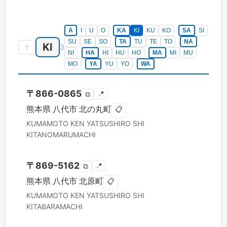
A
I
U
O
KA
KI
KU
KO
SA
SI
SU
SE
SO
TA
TU
TE
TO
NA
KI
↑
3
NI
HA
HI
HU
HO
MA
MI
MU
MO
YA
YU
YO
WA
〒
866-0865
📍
⧉
熊本県
八代市
北の丸町
📋
KUMAMOTO KEN
YATSUSHIRO SHI
KITANOMARUMACHI
〒
869-5162
📍
⧉
熊本県
八代市
北原町
📋
KUMAMOTO KEN
YATSUSHIRO SHI
KITABARAMACHI