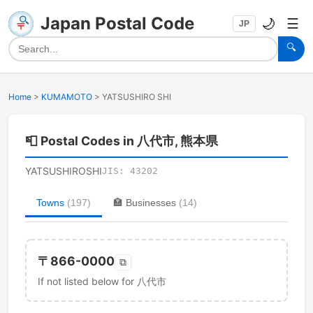
Japan Postal Code
🌙
☰
JP
🔍
Home
>
KUMAMOTO
>
YATSUSHIRO SHI
📮
Postal Codes in 八代市, 熊本県
YATSUSHIROSHI
JIS:
43202
Towns
(
197
)
🏣
Businesses
(
14
)
〒
866-0000
⧉
If not listed below for 八代市