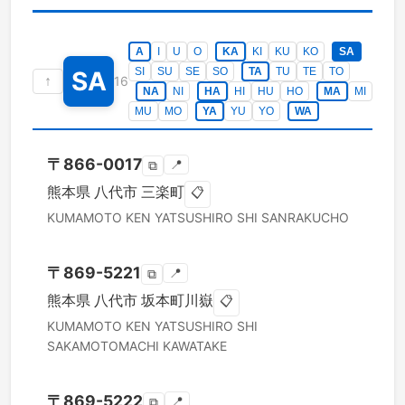
A
I
U
O
KA
KI
KU
KO
SA
SI
SU
SE
SO
TA
TU
TE
TO
SA
↑
16
NA
NI
HA
HI
HU
HO
MA
MI
MU
MO
YA
YU
YO
WA
〒
866-0017
📍
⧉
熊本県
八代市
三楽町
📋
KUMAMOTO KEN
YATSUSHIRO SHI
SANRAKUCHO
〒
869-5221
📍
⧉
熊本県
八代市
坂本町川嶽
📋
KUMAMOTO KEN
YATSUSHIRO SHI
SAKAMOTOMACHI KAWATAKE
〒
869-5222
📍
⧉