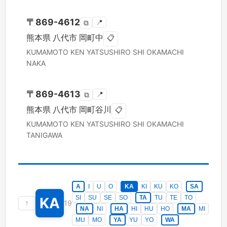
〒
869-4612
📍
⧉
熊本県
八代市
岡町中
📋
KUMAMOTO KEN
YATSUSHIRO SHI
OKAMACHI
NAKA
〒
869-4613
📍
⧉
熊本県
八代市
岡町谷川
📋
KUMAMOTO KEN
YATSUSHIRO SHI
OKAMACHI
TANIGAWA
A
I
U
O
KA
KI
KU
KO
SA
SI
SU
SE
SO
TA
TU
TE
TO
KA
↑
19
NA
NI
HA
HI
HU
HO
MA
MI
MU
MO
YA
YU
YO
WA