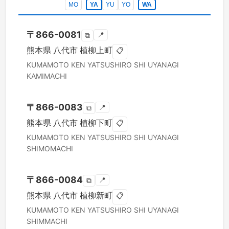
MO
YA
YU
YO
WA
〒
866-0081
📍
⧉
熊本県
八代市
植柳上町
📋
KUMAMOTO KEN
YATSUSHIRO SHI
UYANAGI
KAMIMACHI
〒
866-0083
📍
⧉
熊本県
八代市
植柳下町
📋
KUMAMOTO KEN
YATSUSHIRO SHI
UYANAGI
SHIMOMACHI
〒
866-0084
📍
⧉
熊本県
八代市
植柳新町
📋
KUMAMOTO KEN
YATSUSHIRO SHI
UYANAGI
SHIMMACHI