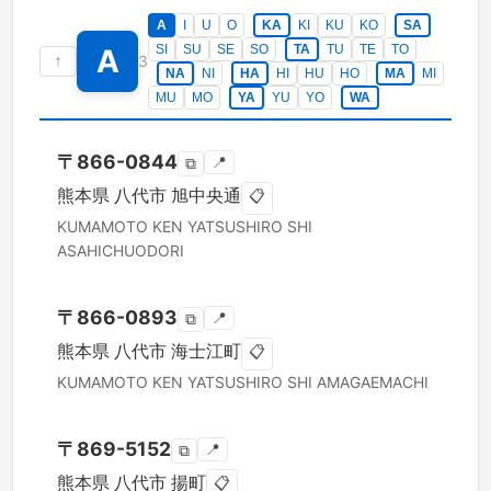
A
I
U
O
KA
KI
KU
KO
SA
SI
SU
SE
SO
TA
TU
TE
TO
A
↑
3
NA
NI
HA
HI
HU
HO
MA
MI
MU
MO
YA
YU
YO
WA
〒
866-0844
📍
⧉
熊本県
八代市
旭中央通
📋
KUMAMOTO KEN
YATSUSHIRO SHI
ASAHICHUODORI
〒
866-0893
📍
⧉
熊本県
八代市
海士江町
📋
KUMAMOTO KEN
YATSUSHIRO SHI
AMAGAEMACHI
〒
869-5152
📍
⧉
熊本県
八代市
揚町
📋