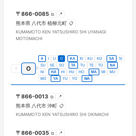
〒
866-0085
📍
⧉
熊本県
八代市
植柳元町
📋
KUMAMOTO KEN
YATSUSHIRO SHI
UYANAGI
MOTOMACHI
A
I
U
O
KA
KI
KU
KO
SA
SI
SU
SE
SO
TA
TU
TE
TO
NA
O
↑
7
NI
HA
HI
HU
HO
MA
MI
MU
MO
YA
YU
YO
WA
〒
866-0013
📍
⧉
熊本県
八代市
沖町
📋
KUMAMOTO KEN
YATSUSHIRO SHI
OKIMACHI
〒
866-0035
📍
⧉