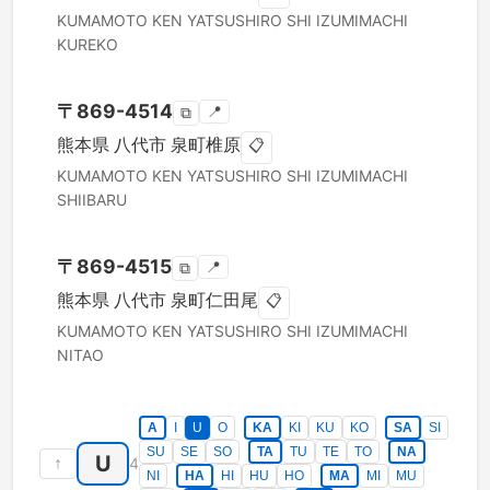
KUMAMOTO KEN
YATSUSHIRO SHI
IZUMIMACHI
KUREKO
〒
869-4514
📍
⧉
熊本県
八代市
泉町椎原
📋
KUMAMOTO KEN
YATSUSHIRO SHI
IZUMIMACHI
SHIIBARU
〒
869-4515
📍
⧉
熊本県
八代市
泉町仁田尾
📋
KUMAMOTO KEN
YATSUSHIRO SHI
IZUMIMACHI
NITAO
A
I
U
O
KA
KI
KU
KO
SA
SI
SU
SE
SO
TA
TU
TE
TO
NA
U
↑
4
NI
HA
HI
HU
HO
MA
MI
MU