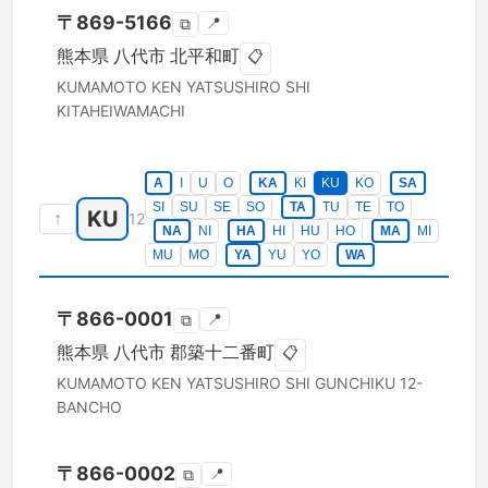
〒
869-5166
📍
⧉
熊本県
八代市
北平和町
📋
KUMAMOTO KEN
YATSUSHIRO SHI
KITAHEIWAMACHI
A
I
U
O
KA
KI
KU
KO
SA
SI
SU
SE
SO
TA
TU
TE
TO
KU
↑
12
NA
NI
HA
HI
HU
HO
MA
MI
MU
MO
YA
YU
YO
WA
〒
866-0001
📍
⧉
熊本県
八代市
郡築十二番町
📋
KUMAMOTO KEN
YATSUSHIRO SHI
GUNCHIKU 12-
BANCHO
〒
866-0002
📍
⧉