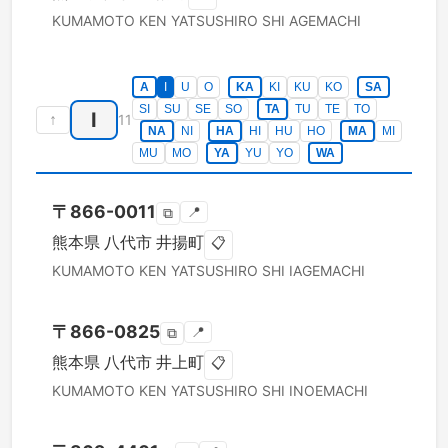
KUMAMOTO KEN
YATSUSHIRO SHI
AGEMACHI
A
I
U
O
KA
KI
KU
KO
SA
SI
SU
SE
SO
TA
TU
TE
TO
I
↑
11
NA
NI
HA
HI
HU
HO
MA
MI
MU
MO
YA
YU
YO
WA
〒
866-0011
📍
⧉
熊本県
八代市
井揚町
📋
KUMAMOTO KEN
YATSUSHIRO SHI
IAGEMACHI
〒
866-0825
📍
⧉
熊本県
八代市
井上町
📋
KUMAMOTO KEN
YATSUSHIRO SHI
INOEMACHI