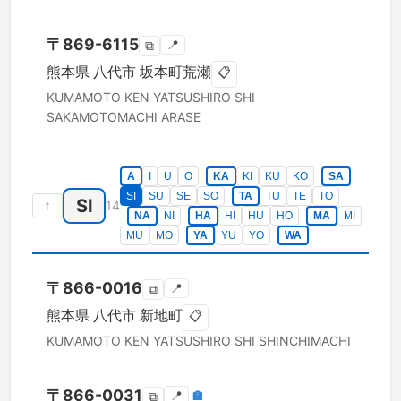
〒
869-6115
📍
⧉
熊本県
八代市
坂本町荒瀬
📋
KUMAMOTO KEN
YATSUSHIRO SHI
SAKAMOTOMACHI ARASE
A
I
U
O
KA
KI
KU
KO
SA
SI
SU
SE
SO
TA
TU
TE
TO
SI
↑
14
NA
NI
HA
HI
HU
HO
MA
MI
MU
MO
YA
YU
YO
WA
〒
866-0016
📍
⧉
熊本県
八代市
新地町
📋
KUMAMOTO KEN
YATSUSHIRO SHI
SHINCHIMACHI
〒
866-0031
📍
🏣
⧉