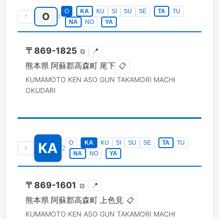
O
KA
KU
SI
SU
SE
TA
TU
O
↑
1
NA
NO
YA
〒
869-1825
📍
⧉
熊本県
阿蘇郡高森町
尾下
📋
KUMAMOTO KEN
ASO GUN TAKAMORI MACHI
OKUDARI
O
KA
KU
SI
SU
SE
TA
TU
KA
↑
2
NA
NO
YA
〒
869-1601
📍
⧉
熊本県
阿蘇郡高森町
上色見
📋
KUMAMOTO KEN
ASO GUN TAKAMORI MACHI