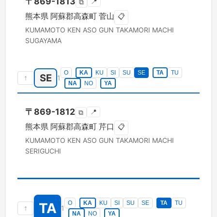
〒
869-1813
📍
⧉
熊本県
阿蘇郡高森町
菅山
📋
KUMAMOTO KEN
ASO GUN TAKAMORI MACHI
SUGAYAMA
O
KA
KU
SI
SU
SE
TA
TU
SE
↑
1
NA
NO
YA
〒
869-1812
📍
⧉
熊本県
阿蘇郡高森町
芹口
📋
KUMAMOTO KEN
ASO GUN TAKAMORI MACHI
SERIGUCHI
O
KA
KU
SI
SU
SE
TA
TU
TA
↑
1
NA
NO
YA