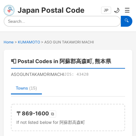
Japan Postal Code
🌙
☰
JP
🔍
Home
>
KUMAMOTO
>
ASO GUN TAKAMORI MACHI
📮
Postal Codes in 阿蘇郡高森町, 熊本県
ASOGUNTAKAMORIMACHI
JIS:
43428
Towns
(
15
)
〒
869-1600
⧉
If not listed below for 阿蘇郡高森町