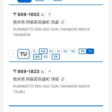
〒
869-1602
📍
⧉
熊本県
阿蘇郡高森町
高森
📋
KUMAMOTO KEN
ASO GUN TAKAMORI MACHI
TAKAMORI
O
KA
KU
SI
SU
SE
TA
TU
TU
↑
1
NA
NO
YA
〒
869-1823
📍
⧉
熊本県
阿蘇郡高森町
津留
📋
KUMAMOTO KEN
ASO GUN TAKAMORI MACHI
TSURU