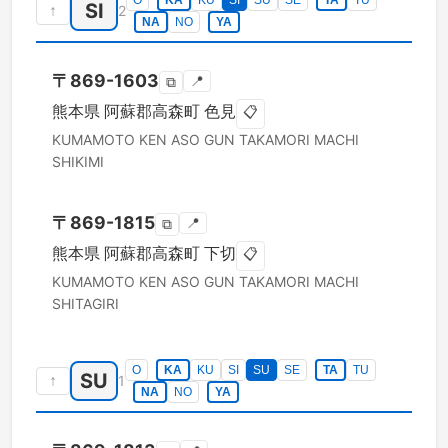
O
KA
KU
SI
SU
SE
TA
TU
SI
↑
2
NA
NO
YA
〒
869-1603
📍
⧉
熊本県
阿蘇郡高森町
色見
📋
KUMAMOTO KEN
ASO GUN TAKAMORI MACHI
SHIKIMI
〒
869-1815
📍
⧉
熊本県
阿蘇郡高森町
下切
📋
KUMAMOTO KEN
ASO GUN TAKAMORI MACHI
SHITAGIRI
O
KA
KU
SI
SU
SE
TA
TU
SU
↑
1
NA
NO
YA