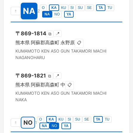
O
KA
KU
SI
SU
SE
TA
TU
NA
↑
2
NA
NO
YA
〒
869-1814
📍
⧉
熊本県
阿蘇郡高森町
永野原
📋
KUMAMOTO KEN
ASO GUN TAKAMORI MACHI
NAGANOHARU
〒
869-1821
📍
⧉
熊本県
阿蘇郡高森町
中
📋
KUMAMOTO KEN
ASO GUN TAKAMORI MACHI
NAKA
O
KA
KU
SI
SU
SE
TA
TU
NO
↑
1
NA
NO
YA