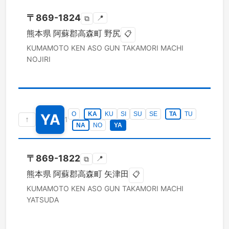
〒
869-1824
📍
⧉
熊本県
阿蘇郡高森町
野尻
📋
KUMAMOTO KEN
ASO GUN TAKAMORI MACHI
NOJIRI
O
KA
KU
SI
SU
SE
TA
TU
YA
↑
1
NA
NO
YA
〒
869-1822
📍
⧉
熊本県
阿蘇郡高森町
矢津田
📋
KUMAMOTO KEN
ASO GUN TAKAMORI MACHI
YATSUDA