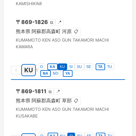
KAMISHIKIMI
〒
869-1826
📍
⧉
熊本県
阿蘇郡高森町
河原
📋
KUMAMOTO KEN
ASO GUN TAKAMORI MACHI
KAWARA
O
KA
KU
SI
SU
SE
TA
TU
KU
↑
1
NA
NO
YA
〒
869-1811
📍
⧉
熊本県
阿蘇郡高森町
草部
📋
KUMAMOTO KEN
ASO GUN TAKAMORI MACHI
KUSAKABE