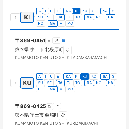
A
I
U
E
KA
KI
KU
KO
SA
SI
KI
↑
1
SU
SE
TA
TU
TO
NA
NO
HA
HO
MA
MI
MO
〒
869-0451
📍
🏣
⧉
熊本県
宇土市
北段原町
📋
KUMAMOTO KEN
UTO SHI
KITADAMBARAMACHI
A
I
U
E
KA
KI
KU
KO
SA
SI
KU
↑
1
SU
SE
TA
TU
TO
NA
NO
HA
HO
MA
MI
MO
〒
869-0425
📍
⧉
熊本県
宇土市
栗崎町
📋
KUMAMOTO KEN
UTO SHI
KURIZAKIMACHI