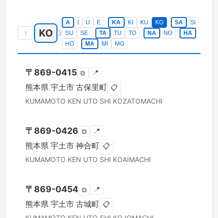
A
I
U
E
KA
KI
KU
KO
SA
SI
KO
↑
3
SU
SE
TA
TU
TO
NA
NO
HA
HO
MA
MI
MO
〒
869-0415
📍
⧉
熊本県
宇土市
古保里町
📋
KUMAMOTO KEN
UTO SHI
KOZATOMACHI
〒
869-0426
📍
⧉
熊本県
宇土市
神合町
📋
KUMAMOTO KEN
UTO SHI
KOAIMACHI
〒
869-0454
📍
⧉
熊本県
宇土市
古城町
📋
KUMAMOTO KEN
UTO SHI
KOJOMACHI