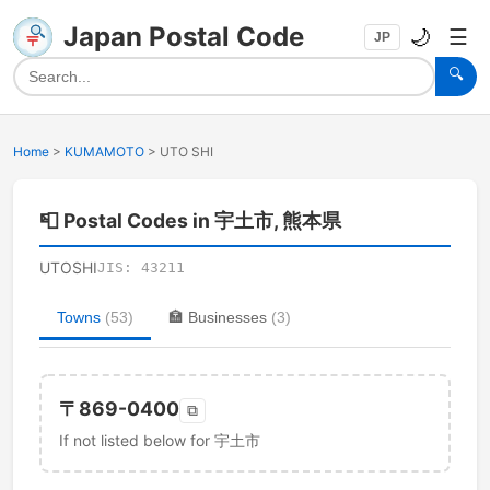
Japan Postal Code
🌙
☰
JP
🔍
Home
>
KUMAMOTO
>
UTO SHI
📮
Postal Codes in 宇土市, 熊本県
UTOSHI
JIS:
43211
Towns
(
53
)
🏣
Businesses
(
3
)
〒
869-0400
⧉
If not listed below for 宇土市