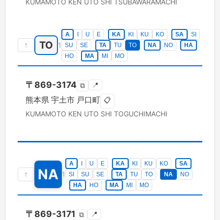
KUMAMOTO KEN
UTO SHI
TSUBAWARAMACHI
A
I
U
E
KA
KI
KU
KO
SA
SI
TO
↑
1
SU
SE
TA
TU
TO
NA
NO
HA
HO
MA
MI
MO
〒
869-3174
📍
⧉
熊本県
宇土市
戸口町
📋
KUMAMOTO KEN
UTO SHI
TOGUCHIMACHI
A
I
U
E
KA
KI
KU
KO
SA
NA
↑
1
SI
SU
SE
TA
TU
TO
NA
NO
HA
HO
MA
MI
MO
〒
869-3171
📍
⧉