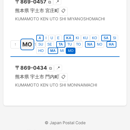
〒
869-0457
📍
⧉
熊本県
宇土市
宮庄町
📋
KUMAMOTO KEN
UTO SHI
MIYANOSHOMACHI
A
I
U
E
KA
KI
KU
KO
SA
SI
MO
↑
1
SU
SE
TA
TU
TO
NA
NO
HA
HO
MA
MI
MO
〒
869-0434
📍
⧉
熊本県
宇土市
門内町
📋
KUMAMOTO KEN
UTO SHI
MONNAIMACHI
©
Japan Postal Code