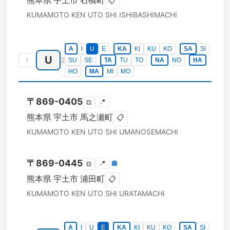
熊本県
宇土市
石橋町
📋
KUMAMOTO KEN
UTO SHI
ISHIBASHIMACHI
A
I
U
E
KA
KI
KU
KO
SA
SI
U
↑
2
SU
SE
TA
TU
TO
NA
NO
HA
HO
MA
MI
MO
〒
869-0405
📍
⧉
熊本県
宇土市
馬之瀬町
📋
KUMAMOTO KEN
UTO SHI
UMANOSEMACHI
〒
869-0445
📍
🏣
⧉
熊本県
宇土市
浦田町
📋
KUMAMOTO KEN
UTO SHI
URATAMACHI
A
I
U
E
KA
KI
KU
KO
SA
SI