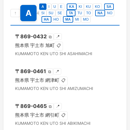
A
I
U
E
KA
KI
KU
KO
SA
A
↑
4
SI
SU
SE
TA
TU
TO
NA
NO
HA
HO
MA
MI
MO
〒
869-0432
📍
⧉
熊本県
宇土市
旭町
📋
KUMAMOTO KEN
UTO SHI
ASAHIMACHI
〒
869-0461
📍
⧉
熊本県
宇土市
網津町
📋
KUMAMOTO KEN
UTO SHI
AMIZUMACHI
〒
869-0465
📍
⧉
熊本県
宇土市
網引町
📋
KUMAMOTO KEN
UTO SHI
ABIKIMACHI