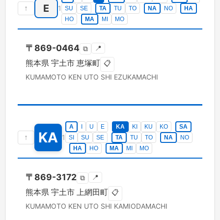
E
↑
1
SU
SE
TA
TU
TO
NA
NO
HA
HO
MA
MI
MO
〒
869-0464
📍
⧉
熊本県
宇土市
恵塚町
📋
KUMAMOTO KEN
UTO SHI
EZUKAMACHI
A
I
U
E
KA
KI
KU
KO
SA
KA
↑
1
SI
SU
SE
TA
TU
TO
NA
NO
HA
HO
MA
MI
MO
〒
869-3172
📍
⧉
熊本県
宇土市
上網田町
📋
KUMAMOTO KEN
UTO SHI
KAMIODAMACHI