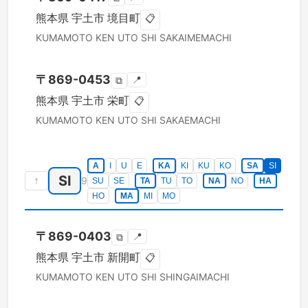
熊本県
宇土市
境目町
📋
KUMAMOTO KEN
UTO SHI
SAKAIMEMACHI
〒
869-0453
📍
⧉
熊本県
宇土市
栄町
📋
KUMAMOTO KEN
UTO SHI
SAKAEMACHI
A
I
U
E
KA
KI
KU
KO
SA
SI
SI
↑
9
SU
SE
TA
TU
TO
NA
NO
HA
HO
MA
MI
MO
〒
869-0403
📍
⧉
熊本県
宇土市
新開町
📋
KUMAMOTO KEN
UTO SHI
SHINGAIMACHI