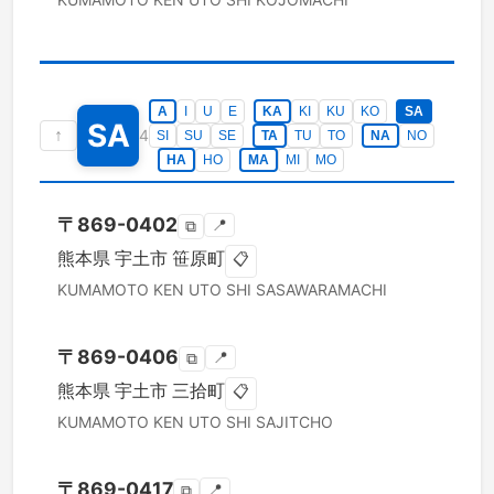
A
I
U
E
KA
KI
KU
KO
SA
SA
↑
4
SI
SU
SE
TA
TU
TO
NA
NO
HA
HO
MA
MI
MO
〒
869-0402
📍
⧉
熊本県
宇土市
笹原町
📋
KUMAMOTO KEN
UTO SHI
SASAWARAMACHI
〒
869-0406
📍
⧉
熊本県
宇土市
三拾町
📋
KUMAMOTO KEN
UTO SHI
SAJITCHO
〒
869-0417
📍
⧉