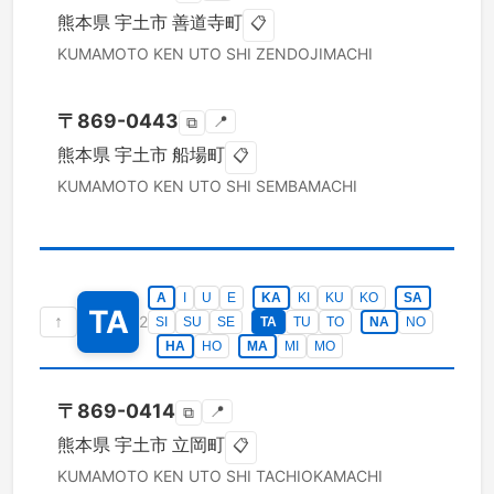
熊本県
宇土市
善道寺町
📋
KUMAMOTO KEN
UTO SHI
ZENDOJIMACHI
〒
869-0443
📍
⧉
熊本県
宇土市
船場町
📋
KUMAMOTO KEN
UTO SHI
SEMBAMACHI
A
I
U
E
KA
KI
KU
KO
SA
TA
↑
2
SI
SU
SE
TA
TU
TO
NA
NO
HA
HO
MA
MI
MO
〒
869-0414
📍
⧉
熊本県
宇土市
立岡町
📋
KUMAMOTO KEN
UTO SHI
TACHIOKAMACHI