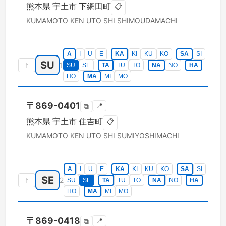
熊本県
宇土市
下網田町
📋
KUMAMOTO KEN
UTO SHI
SHIMOUDAMACHI
A
I
U
E
KA
KI
KU
KO
SA
SI
SU
↑
1
SU
SE
TA
TU
TO
NA
NO
HA
HO
MA
MI
MO
〒
869-0401
📍
⧉
熊本県
宇土市
住吉町
📋
KUMAMOTO KEN
UTO SHI
SUMIYOSHIMACHI
A
I
U
E
KA
KI
KU
KO
SA
SI
SE
↑
2
SU
SE
TA
TU
TO
NA
NO
HA
HO
MA
MI
MO
〒
869-0418
📍
⧉