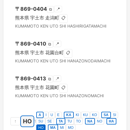
〒
869-0404
📍
⧉
熊本県
宇土市
走潟町
📋
KUMAMOTO KEN
UTO SHI
HASHIRIGATAMACHI
〒
869-0410
📍
⧉
熊本県
宇土市
花園台町
📋
KUMAMOTO KEN
UTO SHI
HANAZONODAIMACHI
〒
869-0413
📍
⧉
熊本県
宇土市
花園町
📋
KUMAMOTO KEN
UTO SHI
HANAZONOMACHI
A
I
U
E
KA
KI
KU
KO
SA
SI
HO
↑
1
SU
SE
TA
TU
TO
NA
NO
HA
HO
MA
MI
MO