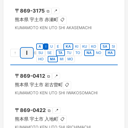
〒
869-3175
📍
⧉
熊本県
宇土市
赤瀬町
📋
KUMAMOTO KEN
UTO SHI
AKASEMACHI
A
I
U
E
KA
KI
KU
KO
SA
SI
I
↑
6
SU
SE
TA
TU
TO
NA
NO
HA
HO
MA
MI
MO
〒
869-0412
📍
⧉
熊本県
宇土市
岩古曽町
📋
KUMAMOTO KEN
UTO SHI
IWAKOSOMACHI
〒
869-0422
📍
⧉
熊本県
宇土市
入地町
📋
KUMAMOTO KEN
UTO SHI
IRICHIMACHI