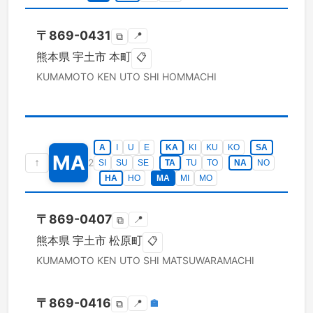
〒
869-0431
📍
⧉
熊本県
宇土市
本町
📋
KUMAMOTO KEN
UTO SHI
HOMMACHI
A
I
U
E
KA
KI
KU
KO
SA
MA
↑
2
SI
SU
SE
TA
TU
TO
NA
NO
HA
HO
MA
MI
MO
〒
869-0407
📍
⧉
熊本県
宇土市
松原町
📋
KUMAMOTO KEN
UTO SHI
MATSUWARAMACHI
〒
869-0416
📍
🏣
⧉