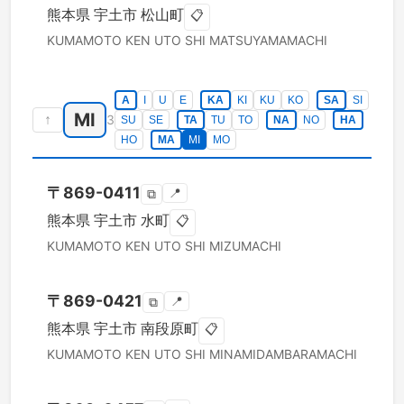
熊本県
宇土市
松山町
📋
KUMAMOTO KEN
UTO SHI
MATSUYAMAMACHI
A
I
U
E
KA
KI
KU
KO
SA
SI
MI
↑
3
SU
SE
TA
TU
TO
NA
NO
HA
HO
MA
MI
MO
〒
869-0411
📍
⧉
熊本県
宇土市
水町
📋
KUMAMOTO KEN
UTO SHI
MIZUMACHI
〒
869-0421
📍
⧉
熊本県
宇土市
南段原町
📋
KUMAMOTO KEN
UTO SHI
MINAMIDAMBARAMACHI