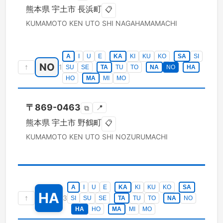
熊本県
宇土市
長浜町
📋
KUMAMOTO KEN
UTO SHI
NAGAHAMAMACHI
A
I
U
E
KA
KI
KU
KO
SA
SI
NO
↑
1
SU
SE
TA
TU
TO
NA
NO
HA
HO
MA
MI
MO
〒
869-0463
📍
⧉
熊本県
宇土市
野鶴町
📋
KUMAMOTO KEN
UTO SHI
NOZURUMACHI
A
I
U
E
KA
KI
KU
KO
SA
HA
↑
3
SI
SU
SE
TA
TU
TO
NA
NO
HA
HO
MA
MI
MO