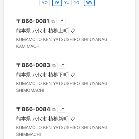
MO
YA
YU
YO
WA
〒
866-0081
📍
⧉
熊本県
八代市
植柳上町
📋
KUMAMOTO KEN
YATSUSHIRO SHI
UYANAGI
KAMIMACHI
〒
866-0083
📍
⧉
熊本県
八代市
植柳下町
📋
KUMAMOTO KEN
YATSUSHIRO SHI
UYANAGI
SHIMOMACHI
〒
866-0084
📍
⧉
熊本県
八代市
植柳新町
📋
KUMAMOTO KEN
YATSUSHIRO SHI
UYANAGI
SHIMMACHI