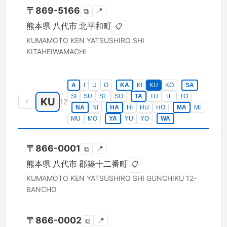
〒
869-5166
📍
⧉
熊本県
八代市
北平和町
📋
KUMAMOTO KEN
YATSUSHIRO SHI
KITAHEIWAMACHI
A
I
U
O
KA
KI
KU
KO
SA
SI
SU
SE
SO
TA
TU
TE
TO
KU
↑
12
NA
NI
HA
HI
HU
HO
MA
MI
MU
MO
YA
YU
YO
WA
〒
866-0001
📍
⧉
熊本県
八代市
郡築十二番町
📋
KUMAMOTO KEN
YATSUSHIRO SHI
GUNCHIKU 12-
BANCHO
〒
866-0002
📍
⧉