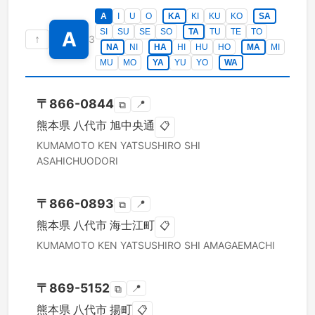
A
I
U
O
KA
KI
KU
KO
SA
SI
SU
SE
SO
TA
TU
TE
TO
A
↑
3
NA
NI
HA
HI
HU
HO
MA
MI
MU
MO
YA
YU
YO
WA
〒
866-0844
📍
⧉
熊本県
八代市
旭中央通
📋
KUMAMOTO KEN
YATSUSHIRO SHI
ASAHICHUODORI
〒
866-0893
📍
⧉
熊本県
八代市
海士江町
📋
KUMAMOTO KEN
YATSUSHIRO SHI
AMAGAEMACHI
〒
869-5152
📍
⧉
熊本県
八代市
揚町
📋