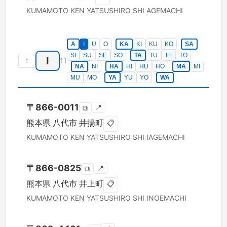
KUMAMOTO KEN
YATSUSHIRO SHI
AGEMACHI
A
I
U
O
KA
KI
KU
KO
SA
SI
SU
SE
SO
TA
TU
TE
TO
I
↑
11
NA
NI
HA
HI
HU
HO
MA
MI
MU
MO
YA
YU
YO
WA
〒
866-0011
📍
⧉
熊本県
八代市
井揚町
📋
KUMAMOTO KEN
YATSUSHIRO SHI
IAGEMACHI
〒
866-0825
📍
⧉
熊本県
八代市
井上町
📋
KUMAMOTO KEN
YATSUSHIRO SHI
INOEMACHI