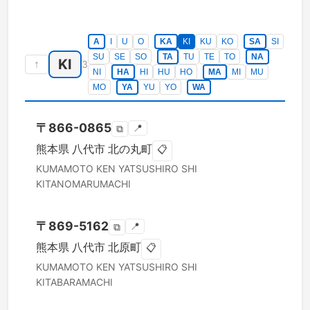
A
I
U
O
KA
KI
KU
KO
SA
SI
SU
SE
SO
TA
TU
TE
TO
NA
KI
↑
3
NI
HA
HI
HU
HO
MA
MI
MU
MO
YA
YU
YO
WA
〒
866-0865
📍
⧉
熊本県
八代市
北の丸町
📋
KUMAMOTO KEN
YATSUSHIRO SHI
KITANOMARUMACHI
〒
869-5162
📍
⧉
熊本県
八代市
北原町
📋
KUMAMOTO KEN
YATSUSHIRO SHI
KITABARAMACHI