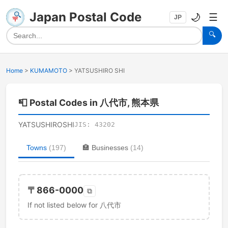
Japan Postal Code
🌙
☰
JP
🔍
Home
>
KUMAMOTO
>
YATSUSHIRO SHI
📮
Postal Codes in 八代市, 熊本県
YATSUSHIROSHI
JIS:
43202
Towns
(
197
)
🏣
Businesses
(
14
)
〒
866-0000
⧉
If not listed below for 八代市