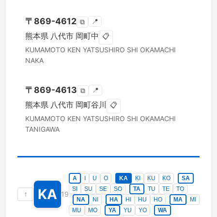
〒
869-4612
📍
⧉
熊本県
八代市
岡町中
📋
KUMAMOTO KEN
YATSUSHIRO SHI
OKAMACHI
NAKA
〒
869-4613
📍
⧉
熊本県
八代市
岡町谷川
📋
KUMAMOTO KEN
YATSUSHIRO SHI
OKAMACHI
TANIGAWA
A
I
U
O
KA
KI
KU
KO
SA
SI
SU
SE
SO
TA
TU
TE
TO
KA
↑
19
NA
NI
HA
HI
HU
HO
MA
MI
MU
MO
YA
YU
YO
WA