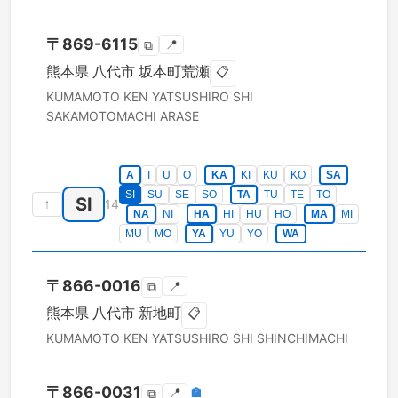
〒
869-6115
📍
⧉
熊本県
八代市
坂本町荒瀬
📋
KUMAMOTO KEN
YATSUSHIRO SHI
SAKAMOTOMACHI ARASE
A
I
U
O
KA
KI
KU
KO
SA
SI
SU
SE
SO
TA
TU
TE
TO
SI
↑
14
NA
NI
HA
HI
HU
HO
MA
MI
MU
MO
YA
YU
YO
WA
〒
866-0016
📍
⧉
熊本県
八代市
新地町
📋
KUMAMOTO KEN
YATSUSHIRO SHI
SHINCHIMACHI
〒
866-0031
📍
🏣
⧉