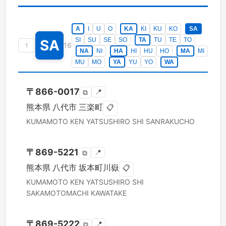
A
I
U
O
KA
KI
KU
KO
SA
SI
SU
SE
SO
TA
TU
TE
TO
SA
↑
16
NA
NI
HA
HI
HU
HO
MA
MI
MU
MO
YA
YU
YO
WA
〒
866-0017
📍
⧉
熊本県
八代市
三楽町
📋
KUMAMOTO KEN
YATSUSHIRO SHI
SANRAKUCHO
〒
869-5221
📍
⧉
熊本県
八代市
坂本町川嶽
📋
KUMAMOTO KEN
YATSUSHIRO SHI
SAKAMOTOMACHI KAWATAKE
〒
869-5222
📍
⧉