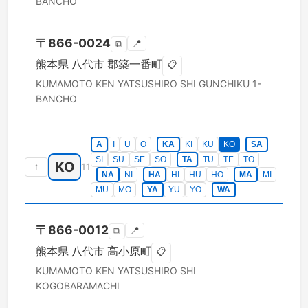
BANCHO
〒
866-0024
📍
⧉
熊本県
八代市
郡築一番町
📋
KUMAMOTO KEN
YATSUSHIRO SHI
GUNCHIKU 1-
BANCHO
A
I
U
O
KA
KI
KU
KO
SA
SI
SU
SE
SO
TA
TU
TE
TO
KO
↑
11
NA
NI
HA
HI
HU
HO
MA
MI
MU
MO
YA
YU
YO
WA
〒
866-0012
📍
⧉
熊本県
八代市
高小原町
📋
KUMAMOTO KEN
YATSUSHIRO SHI
KOGOBARAMACHI