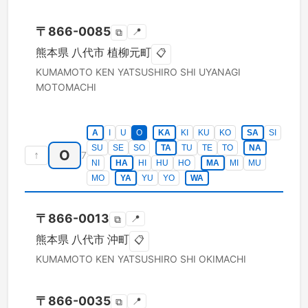
〒
866-0085
📍
⧉
熊本県
八代市
植柳元町
📋
KUMAMOTO KEN
YATSUSHIRO SHI
UYANAGI
MOTOMACHI
A
I
U
O
KA
KI
KU
KO
SA
SI
SU
SE
SO
TA
TU
TE
TO
NA
O
↑
7
NI
HA
HI
HU
HO
MA
MI
MU
MO
YA
YU
YO
WA
〒
866-0013
📍
⧉
熊本県
八代市
沖町
📋
KUMAMOTO KEN
YATSUSHIRO SHI
OKIMACHI
〒
866-0035
📍
⧉