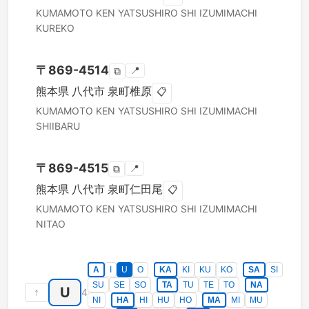
KUMAMOTO KEN
YATSUSHIRO SHI
IZUMIMACHI
KUREKO
〒
869-4514
📍
⧉
熊本県
八代市
泉町椎原
📋
KUMAMOTO KEN
YATSUSHIRO SHI
IZUMIMACHI
SHIIBARU
〒
869-4515
📍
⧉
熊本県
八代市
泉町仁田尾
📋
KUMAMOTO KEN
YATSUSHIRO SHI
IZUMIMACHI
NITAO
A
I
U
O
KA
KI
KU
KO
SA
SI
SU
SE
SO
TA
TU
TE
TO
NA
U
↑
4
NI
HA
HI
HU
HO
MA
MI
MU