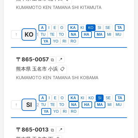
KUMAMOTO KEN
TAMANA SHI
KITAMUTA
A
I
E
O
KA
KI
KO
SI
SE
TA
KO
↑
1
TU
TE
TO
NA
HA
MA
MI
MU
YA
YO
RI
RO
〒
865-0057
📍
⧉
熊本県
玉名市
小浜
📋
KUMAMOTO KEN
TAMANA SHI
KOBAMA
A
I
E
O
KA
KI
KO
SI
SE
TA
SI
↑
2
TU
TE
TO
NA
HA
MA
MI
MU
YA
YO
RI
RO
〒
865-0013
📍
⧉