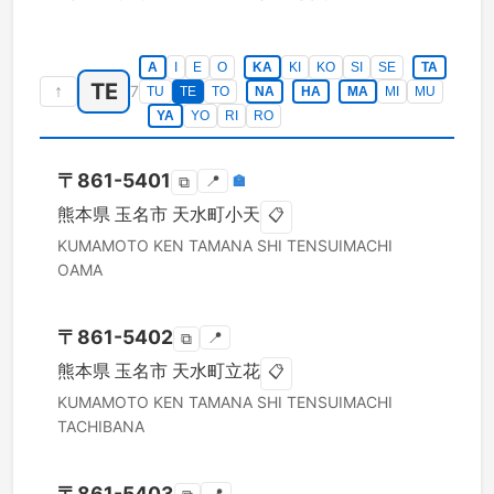
A
I
E
O
KA
KI
KO
SI
SE
TA
TE
↑
7
TU
TE
TO
NA
HA
MA
MI
MU
YA
YO
RI
RO
〒
861-5401
📍
🏣
⧉
熊本県
玉名市
天水町小天
📋
KUMAMOTO KEN
TAMANA SHI
TENSUIMACHI
OAMA
〒
861-5402
📍
⧉
熊本県
玉名市
天水町立花
📋
KUMAMOTO KEN
TAMANA SHI
TENSUIMACHI
TACHIBANA
〒
861-5403