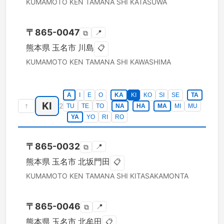
KUMAMOTO KEN
TAMANA SHI
KATASUWA
〒
865-0047
📍
⧉
熊本県
玉名市
川島
📋
KUMAMOTO KEN
TAMANA SHI
KAWASHIMA
A
I
E
O
KA
KI
KO
SI
SE
TA
KI
↑
2
TU
TE
TO
NA
HA
MA
MI
MU
YA
YO
RI
RO
〒
865-0032
📍
⧉
熊本県
玉名市
北坂門田
📋
KUMAMOTO KEN
TAMANA SHI
KITASAKAMONTA
〒
865-0046
📍
⧉
熊本県
玉名市
北牟田
📋