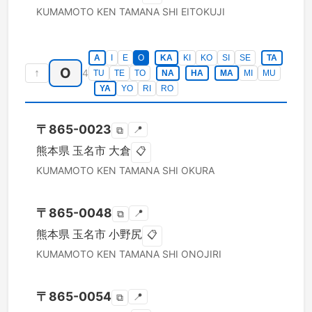
KUMAMOTO KEN
TAMANA SHI
EITOKUJI
A
I
E
O
KA
KI
KO
SI
SE
TA
O
↑
4
TU
TE
TO
NA
HA
MA
MI
MU
YA
YO
RI
RO
〒
865-0023
📍
⧉
熊本県
玉名市
大倉
📋
KUMAMOTO KEN
TAMANA SHI
OKURA
〒
865-0048
📍
⧉
熊本県
玉名市
小野尻
📋
KUMAMOTO KEN
TAMANA SHI
ONOJIRI
〒
865-0054
📍
⧉