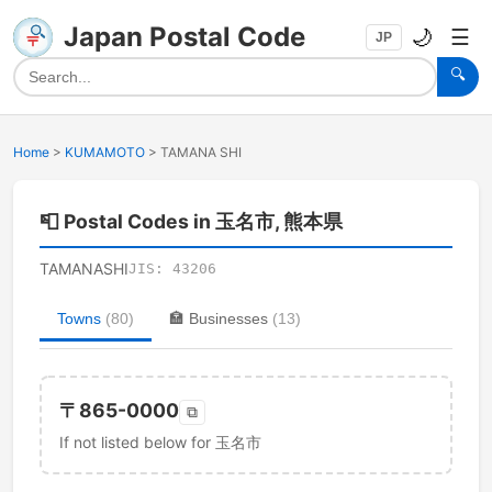
Japan Postal Code
🌙
☰
JP
🔍
Home
>
KUMAMOTO
>
TAMANA SHI
📮
Postal Codes in 玉名市, 熊本県
TAMANASHI
JIS:
43206
Towns
(
80
)
🏣
Businesses
(
13
)
〒
865-0000
⧉
If not listed below for 玉名市