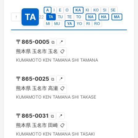
A
I
E
O
KA
KI
KO
SI
SE
TA
↑
22
TA
TU
TE
TO
NA
HA
MA
MI
MU
YA
YO
RI
RO
〒
865-0005
📍
⧉
熊本県
玉名市
玉名
📋
KUMAMOTO KEN
TAMANA SHI
TAMANA
〒
865-0025
📍
⧉
熊本県
玉名市
高瀬
📋
KUMAMOTO KEN
TAMANA SHI
TAKASE
〒
865-0031
📍
⧉
熊本県
玉名市
田崎
📋
KUMAMOTO KEN
TAMANA SHI
TASAKI