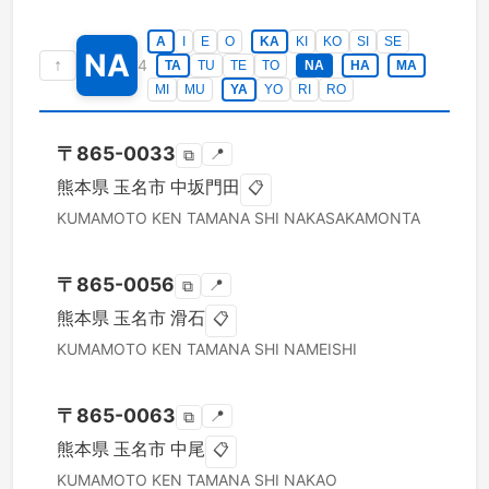
A
I
E
O
KA
KI
KO
SI
SE
NA
↑
4
TA
TU
TE
TO
NA
HA
MA
MI
MU
YA
YO
RI
RO
〒
865-0033
📍
⧉
熊本県
玉名市
中坂門田
📋
KUMAMOTO KEN
TAMANA SHI
NAKASAKAMONTA
〒
865-0056
📍
⧉
熊本県
玉名市
滑石
📋
KUMAMOTO KEN
TAMANA SHI
NAMEISHI
〒
865-0063
📍
⧉
熊本県
玉名市
中尾
📋
KUMAMOTO KEN
TAMANA SHI
NAKAO