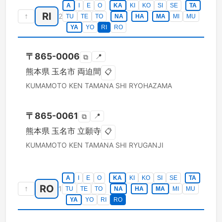
A
I
E
O
KA
KI
KO
SI
SE
TA
RI
↑
2
TU
TE
TO
NA
HA
MA
MI
MU
YA
YO
RI
RO
〒
865-0006
📍
⧉
熊本県
玉名市
両迫間
📋
KUMAMOTO KEN
TAMANA SHI
RYOHAZAMA
〒
865-0061
📍
⧉
熊本県
玉名市
立願寺
📋
KUMAMOTO KEN
TAMANA SHI
RYUGANJI
A
I
E
O
KA
KI
KO
SI
SE
TA
RO
↑
1
TU
TE
TO
NA
HA
MA
MI
MU
YA
YO
RI
RO