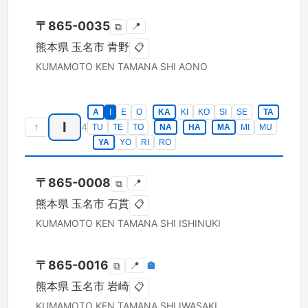
〒
865-0035
📍
⧉
熊本県
玉名市
青野
📋
KUMAMOTO KEN
TAMANA SHI
AONO
A
I
E
O
KA
KI
KO
SI
SE
TA
I
↑
4
TU
TE
TO
NA
HA
MA
MI
MU
YA
YO
RI
RO
〒
865-0008
📍
⧉
熊本県
玉名市
石貫
📋
KUMAMOTO KEN
TAMANA SHI
ISHINUKI
〒
865-0016
📍
🏣
⧉
熊本県
玉名市
岩崎
📋
KUMAMOTO KEN
TAMANA SHI
IWASAKI