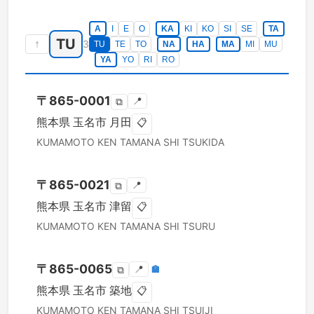
A
I
E
O
KA
KI
KO
SI
SE
TA
TU
↑
3
TU
TE
TO
NA
HA
MA
MI
MU
YA
YO
RI
RO
〒
865-0001
📍
⧉
熊本県
玉名市
月田
📋
KUMAMOTO KEN
TAMANA SHI
TSUKIDA
〒
865-0021
📍
⧉
熊本県
玉名市
津留
📋
KUMAMOTO KEN
TAMANA SHI
TSURU
〒
865-0065
📍
🏣
⧉
熊本県
玉名市
築地
📋
KUMAMOTO KEN
TAMANA SHI
TSUIJI