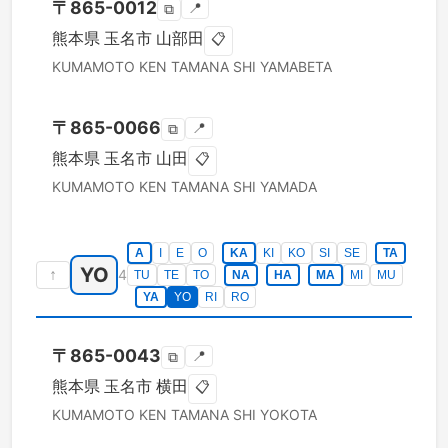
〒
865-0012
📍
⧉
熊本県
玉名市
山部田
📋
KUMAMOTO KEN
TAMANA SHI
YAMABETA
〒
865-0066
📍
⧉
熊本県
玉名市
山田
📋
KUMAMOTO KEN
TAMANA SHI
YAMADA
A
I
E
O
KA
KI
KO
SI
SE
TA
YO
↑
4
TU
TE
TO
NA
HA
MA
MI
MU
YA
YO
RI
RO
〒
865-0043
📍
⧉
熊本県
玉名市
横田
📋
KUMAMOTO KEN
TAMANA SHI
YOKOTA