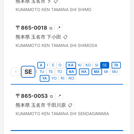
熊本県
玉名市
下
📋
KUMAMOTO KEN
TAMANA SHI
SHIMO
〒
865-0018
📍
⧉
熊本県
玉名市
下小田
📋
KUMAMOTO KEN
TAMANA SHI
SHIMODA
A
I
E
O
KA
KI
KO
SI
SE
TA
SE
↑
1
TU
TE
TO
NA
HA
MA
MI
MU
YA
YO
RI
RO
〒
865-0053
📍
⧉
熊本県
玉名市
千田川原
📋
KUMAMOTO KEN
TAMANA SHI
SENDAGAWARA