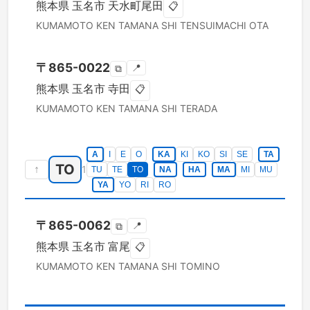
熊本県
玉名市
天水町尾田
📋
KUMAMOTO KEN
TAMANA SHI
TENSUIMACHI OTA
〒
865-0022
📍
⧉
熊本県
玉名市
寺田
📋
KUMAMOTO KEN
TAMANA SHI
TERADA
A
I
E
O
KA
KI
KO
SI
SE
TA
TO
↑
1
TU
TE
TO
NA
HA
MA
MI
MU
YA
YO
RI
RO
〒
865-0062
📍
⧉
熊本県
玉名市
富尾
📋
KUMAMOTO KEN
TAMANA SHI
TOMINO