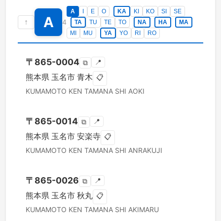
A
I
E
O
KA
KI
KO
SI
SE
A
↑
4
TA
TU
TE
TO
NA
HA
MA
MI
MU
YA
YO
RI
RO
〒
865-0004
📍
⧉
熊本県
玉名市
青木
📋
KUMAMOTO KEN
TAMANA SHI
AOKI
〒
865-0014
📍
⧉
熊本県
玉名市
安楽寺
📋
KUMAMOTO KEN
TAMANA SHI
ANRAKUJI
〒
865-0026
📍
⧉
熊本県
玉名市
秋丸
📋
KUMAMOTO KEN
TAMANA SHI
AKIMARU