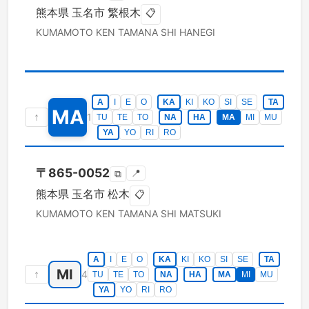
熊本県
玉名市
繁根木
📋
KUMAMOTO KEN
TAMANA SHI
HANEGI
A
I
E
O
KA
KI
KO
SI
SE
TA
MA
↑
1
TU
TE
TO
NA
HA
MA
MI
MU
YA
YO
RI
RO
〒
865-0052
📍
⧉
熊本県
玉名市
松木
📋
KUMAMOTO KEN
TAMANA SHI
MATSUKI
A
I
E
O
KA
KI
KO
SI
SE
TA
MI
↑
4
TU
TE
TO
NA
HA
MA
MI
MU
YA
YO
RI
RO