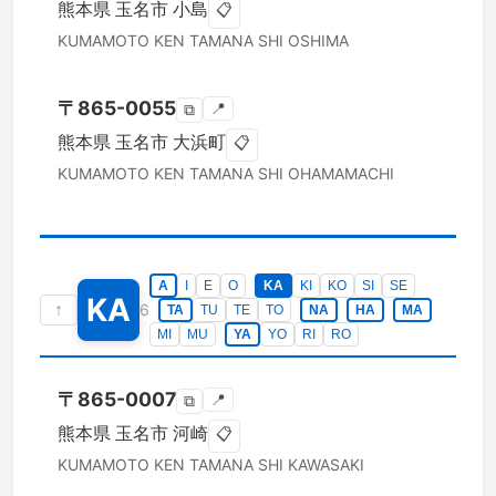
熊本県
玉名市
小島
📋
KUMAMOTO KEN
TAMANA SHI
OSHIMA
〒
865-0055
📍
⧉
熊本県
玉名市
大浜町
📋
KUMAMOTO KEN
TAMANA SHI
OHAMAMACHI
A
I
E
O
KA
KI
KO
SI
SE
KA
↑
6
TA
TU
TE
TO
NA
HA
MA
MI
MU
YA
YO
RI
RO
〒
865-0007
📍
⧉
熊本県
玉名市
河崎
📋
KUMAMOTO KEN
TAMANA SHI
KAWASAKI