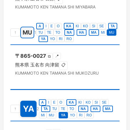
KUMAMOTO KEN
TAMANA SHI
MIYABARA
A
I
E
O
KA
KI
KO
SI
SE
TA
MU
↑
1
TU
TE
TO
NA
HA
MA
MI
MU
YA
YO
RI
RO
〒
865-0027
📍
⧉
熊本県
玉名市
向津留
📋
KUMAMOTO KEN
TAMANA SHI
MUKOZURU
A
I
E
O
KA
KI
KO
SI
SE
YA
↑
2
TA
TU
TE
TO
NA
HA
MA
MI
MU
YA
YO
RI
RO