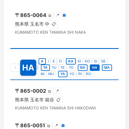
〒
865-0064
📍
🏣
⧉
熊本県
玉名市
中
📋
KUMAMOTO KEN
TAMANA SHI
NAKA
A
I
E
O
KA
KI
KO
SI
SE
HA
↑
2
TA
TU
TE
TO
NA
HA
MA
MI
MU
YA
YO
RI
RO
〒
865-0002
📍
⧉
熊本県
玉名市
箱谷
📋
KUMAMOTO KEN
TAMANA SHI
HAKODANI
〒
865-0051
📍
🏣
⧉