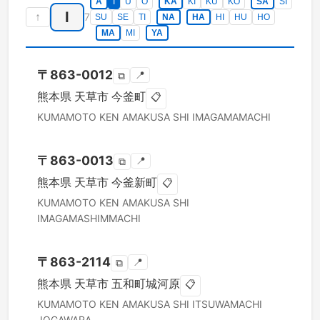
A
I
U
O
KA
KI
KU
KO
SA
SI
I
↑
7
SU
SE
TI
NA
HA
HI
HU
HO
MA
MI
YA
〒
863-0012
📍
⧉
熊本県
天草市
今釜町
📋
KUMAMOTO KEN
AMAKUSA SHI
IMAGAMAMACHI
〒
863-0013
📍
⧉
熊本県
天草市
今釜新町
📋
KUMAMOTO KEN
AMAKUSA SHI
IMAGAMASHIMMACHI
〒
863-2114
📍
⧉
熊本県
天草市
五和町城河原
📋
KUMAMOTO KEN
AMAKUSA SHI
ITSUWAMACHI
JOGAWARA