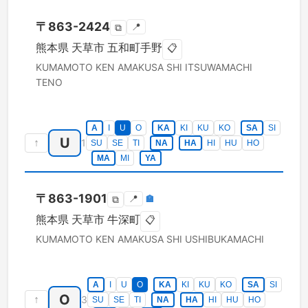
〒
863-2424
📍
⧉
熊本県
天草市
五和町手野
📋
KUMAMOTO KEN
AMAKUSA SHI
ITSUWAMACHI
TENO
A
I
U
O
KA
KI
KU
KO
SA
SI
U
↑
1
SU
SE
TI
NA
HA
HI
HU
HO
MA
MI
YA
〒
863-1901
📍
🏣
⧉
熊本県
天草市
牛深町
📋
KUMAMOTO KEN
AMAKUSA SHI
USHIBUKAMACHI
A
I
U
O
KA
KI
KU
KO
SA
SI
O
↑
3
SU
SE
TI
NA
HA
HI
HU
HO