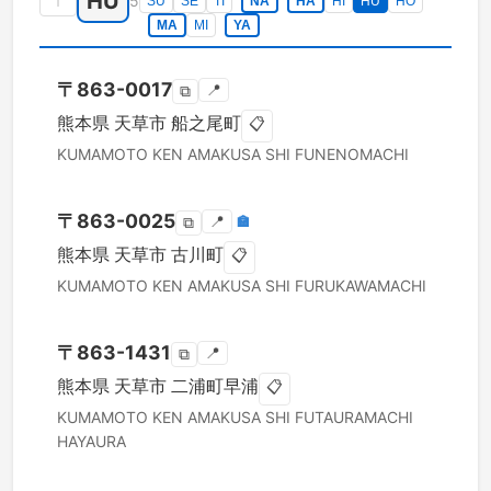
HU
↑
5
SU
SE
TI
NA
HA
HI
HU
HO
MA
MI
YA
〒
863-0017
📍
⧉
熊本県
天草市
船之尾町
📋
KUMAMOTO KEN
AMAKUSA SHI
FUNENOMACHI
〒
863-0025
📍
🏣
⧉
熊本県
天草市
古川町
📋
KUMAMOTO KEN
AMAKUSA SHI
FURUKAWAMACHI
〒
863-1431
📍
⧉
熊本県
天草市
二浦町早浦
📋
KUMAMOTO KEN
AMAKUSA SHI
FUTAURAMACHI
HAYAURA