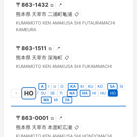
〒
863-1432
📍
⧉
熊本県
天草市
二浦町亀浦
📋
KUMAMOTO KEN
AMAKUSA SHI
FUTAURAMACHI
KAMEURA
〒
863-1511
📍
⧉
熊本県
天草市
深海町
📋
KUMAMOTO KEN
AMAKUSA SHI
FUKAMIMACHI
A
I
U
O
KA
KI
KU
KO
SA
SI
HO
↑
7
SU
SE
TI
NA
HA
HI
HU
HO
MA
MI
YA
〒
863-0001
📍
⧉
熊本県
天草市
本渡町広瀬
📋
KUMAMOTO KEN
AMAKUSA SHI
HONDOMACHI