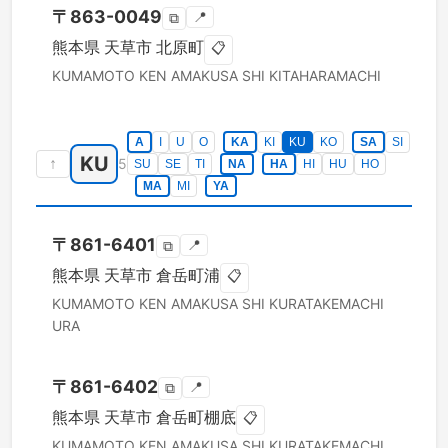
〒
863-0049
📍
⧉
熊本県
天草市
北原町
📋
KUMAMOTO KEN
AMAKUSA SHI
KITAHARAMACHI
A
I
U
O
KA
KI
KU
KO
SA
SI
KU
↑
5
SU
SE
TI
NA
HA
HI
HU
HO
MA
MI
YA
〒
861-6401
📍
⧉
熊本県
天草市
倉岳町浦
📋
KUMAMOTO KEN
AMAKUSA SHI
KURATAKEMACHI
URA
〒
861-6402
📍
⧉
熊本県
天草市
倉岳町棚底
📋
KUMAMOTO KEN
AMAKUSA SHI
KURATAKEMACHI