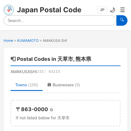
Japan Postal Code
🌙
☰
JP
🔍
Home
>
KUMAMOTO
>
AMAKUSA SHI
📮
Postal Codes in 天草市, 熊本県
AMAKUSASHI
JIS:
43215
Towns
(
100
)
🏣
Businesses
(
9
)
〒
863-0000
⧉
If not listed below for 天草市