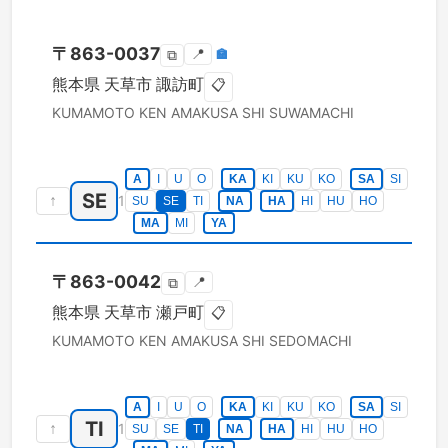
〒
863-0037
📍
🏣
⧉
熊本県
天草市
諏訪町
📋
KUMAMOTO KEN
AMAKUSA SHI
SUWAMACHI
A
I
U
O
KA
KI
KU
KO
SA
SI
SE
↑
1
SU
SE
TI
NA
HA
HI
HU
HO
MA
MI
YA
〒
863-0042
📍
⧉
熊本県
天草市
瀬戸町
📋
KUMAMOTO KEN
AMAKUSA SHI
SEDOMACHI
A
I
U
O
KA
KI
KU
KO
SA
SI
TI
↑
1
SU
SE
TI
NA
HA
HI
HU
HO