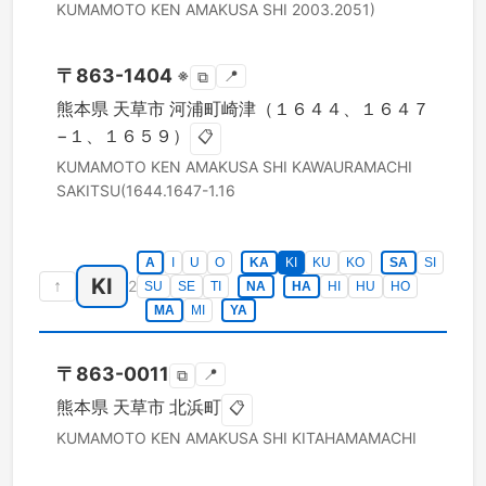
KUMAMOTO KEN
AMAKUSA SHI
2003.2051)
〒
863-1404
※
📍
⧉
熊本県
天草市
河浦町崎津（１６４４、１６４７
−１、１６５９）
📋
KUMAMOTO KEN
AMAKUSA SHI
KAWAURAMACHI
SAKITSU(1644.1647-1.16
A
I
U
O
KA
KI
KU
KO
SA
SI
KI
↑
2
SU
SE
TI
NA
HA
HI
HU
HO
MA
MI
YA
〒
863-0011
📍
⧉
熊本県
天草市
北浜町
📋
KUMAMOTO KEN
AMAKUSA SHI
KITAHAMAMACHI