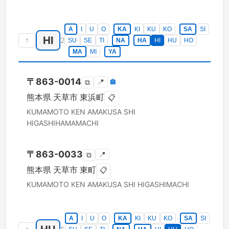
A
I
U
O
KA
KI
KU
KO
SA
SI
HI
↑
2
SU
SE
TI
NA
HA
HI
HU
HO
MA
MI
YA
〒
863-0014
📍
🏣
⧉
熊本県
天草市
東浜町
📋
KUMAMOTO KEN
AMAKUSA SHI
HIGASHIHAMAMACHI
〒
863-0033
📍
⧉
熊本県
天草市
東町
📋
KUMAMOTO KEN
AMAKUSA SHI
HIGASHIMACHI
A
I
U
O
KA
KI
KU
KO
SA
SI