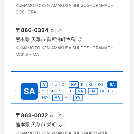
KUMAMOTO KEN
AMAKUSA SHI
GOSHORAMACHI
GOSHORA
〒
866-0334
📍
⧉
熊本県
天草市
御所浦町牧島
📋
KUMAMOTO KEN
AMAKUSA SHI
GOSHORAMACHI
MAKISHIMA
A
I
U
O
KA
KI
KU
KO
SA
SA
↑
2
SI
SU
SE
TI
NA
HA
HI
HU
HO
MA
MI
YA
〒
863-0022
📍
⧉
熊本県
天草市
栄町
📋
KUMAMOTO KEN
AMAKUSA SHI
SAKAEMACHI