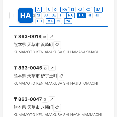
A
I
U
O
KA
KI
KU
KO
SA
HA
↑
3
SI
SU
SE
TI
NA
HA
HI
HU
HO
MA
MI
YA
〒
863-0018
📍
⧉
熊本県
天草市
浜崎町
📋
KUMAMOTO KEN
AMAKUSA SHI
HAMASAKIMACHI
〒
863-0045
📍
⧉
熊本県
天草市
枦宇土町
📋
KUMAMOTO KEN
AMAKUSA SHI
HAJIUTOMACHI
〒
863-0047
📍
⧉
熊本県
天草市
八幡町
📋
KUMAMOTO KEN
AMAKUSA SHI
HACHIMAMMACHI