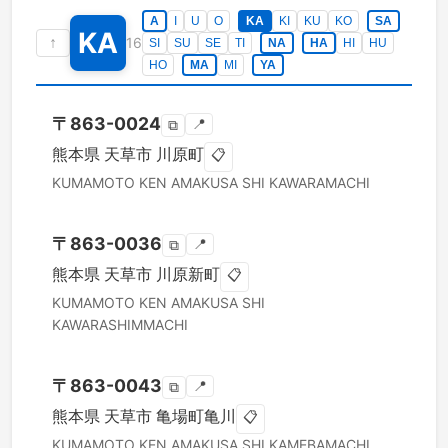
A
I
U
O
KA
KI
KU
KO
SA
KA
↑
16
SI
SU
SE
TI
NA
HA
HI
HU
HO
MA
MI
YA
〒
863-0024
📍
⧉
熊本県
天草市
川原町
📋
KUMAMOTO KEN
AMAKUSA SHI
KAWARAMACHI
〒
863-0036
📍
⧉
熊本県
天草市
川原新町
📋
KUMAMOTO KEN
AMAKUSA SHI
KAWARASHIMMACHI
〒
863-0043
📍
⧉
熊本県
天草市
亀場町亀川
📋
KUMAMOTO KEN
AMAKUSA SHI
KAMEBAMACHI