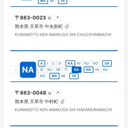
MA
MI
YA
〒
863-0023
📍
⧉
熊本県
天草市
中央新町
📋
KUMAMOTO KEN
AMAKUSA SHI
CHUOSHIMMACHI
A
I
U
O
KA
KI
KU
KO
SA
NA
↑
1
SI
SU
SE
TI
NA
HA
HI
HU
HO
MA
MI
YA
〒
863-0048
📍
⧉
熊本県
天草市
中村町
📋
KUMAMOTO KEN
AMAKUSA SHI
NAKAMURAMACHI