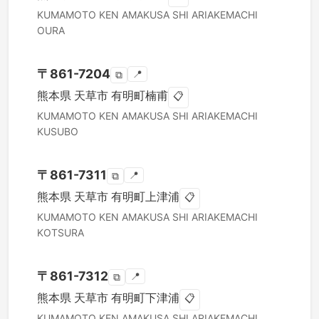
KUMAMOTO KEN
AMAKUSA SHI
ARIAKEMACHI
OURA
〒
861-7204
📍
⧉
熊本県
天草市
有明町楠甫
📋
KUMAMOTO KEN
AMAKUSA SHI
ARIAKEMACHI
KUSUBO
〒
861-7311
📍
⧉
熊本県
天草市
有明町上津浦
📋
KUMAMOTO KEN
AMAKUSA SHI
ARIAKEMACHI
KOTSURA
〒
861-7312
📍
⧉
熊本県
天草市
有明町下津浦
📋
KUMAMOTO KEN
AMAKUSA SHI
ARIAKEMACHI