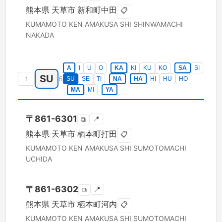
熊本県
天草市
新和町中田
📋
KUMAMOTO KEN
AMAKUSA SHI
SHINWAMACHI
NAKADA
A
I
U
O
KA
KI
KU
KO
SA
SI
SU
↑
6
SU
SE
TI
NA
HA
HI
HU
HO
MA
MI
YA
〒
861-6301
📍
⧉
熊本県
天草市
栖本町打田
📋
KUMAMOTO KEN
AMAKUSA SHI
SUMOTOMACHI
UCHIDA
〒
861-6302
📍
⧉
熊本県
天草市
栖本町河内
📋
KUMAMOTO KEN
AMAKUSA SHI
SUMOTOMACHI