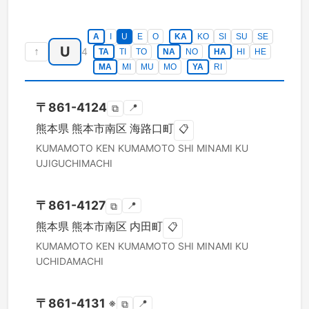
A
I
U
E
O
KA
KO
SI
SU
SE
U
↑
4
TA
TI
TO
NA
NO
HA
HI
HE
MA
MI
MU
MO
YA
RI
〒
861-4124
📍
⧉
熊本県
熊本市南区
海路口町
📋
KUMAMOTO KEN
KUMAMOTO SHI MINAMI KU
UJIGUCHIMACHI
〒
861-4127
📍
⧉
熊本県
熊本市南区
内田町
📋
KUMAMOTO KEN
KUMAMOTO SHI MINAMI KU
UCHIDAMACHI
〒
861-4131
※
📍
⧉