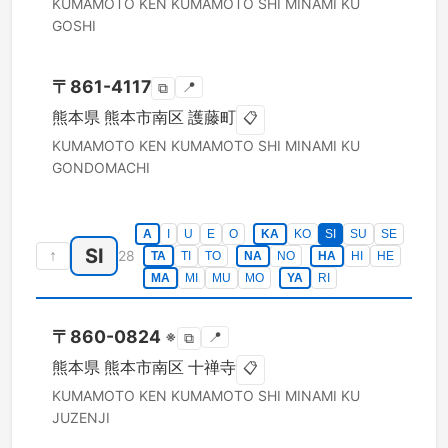
KUMAMOTO KEN
KUMAMOTO SHI MINAMI KU
GOSHI
〒
861-4117
📍
⧉
熊本県
熊本市南区
護藤町
📋
KUMAMOTO KEN
KUMAMOTO SHI MINAMI KU
GONDOMACHI
A
I
U
E
O
KA
KO
SI
SU
SE
SI
↑
28
TA
TI
TO
NA
NO
HA
HI
HE
MA
MI
MU
MO
YA
RI
〒
860-0824
※
📍
⧉
熊本県
熊本市南区
十禅寺
📋
KUMAMOTO KEN
KUMAMOTO SHI MINAMI KU
JUZENJI