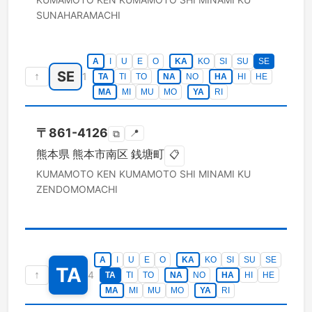
SUNAHARAMACHI
A
I
U
E
O
KA
KO
SI
SU
SE
SE
↑
1
TA
TI
TO
NA
NO
HA
HI
HE
MA
MI
MU
MO
YA
RI
〒
861-4126
📍
⧉
熊本県
熊本市南区
銭塘町
📋
KUMAMOTO KEN
KUMAMOTO SHI MINAMI KU
ZENDOMOMACHI
A
I
U
E
O
KA
KO
SI
SU
SE
TA
↑
4
TA
TI
TO
NA
NO
HA
HI
HE
MA
MI
MU
MO
YA
RI