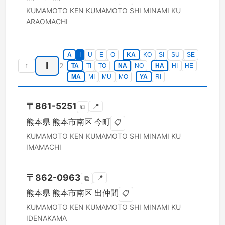
KUMAMOTO KEN
KUMAMOTO SHI MINAMI KU
ARAOMACHI
A
I
U
E
O
KA
KO
SI
SU
SE
I
↑
2
TA
TI
TO
NA
NO
HA
HI
HE
MA
MI
MU
MO
YA
RI
〒
861-5251
📍
⧉
熊本県
熊本市南区
今町
📋
KUMAMOTO KEN
KUMAMOTO SHI MINAMI KU
IMAMACHI
〒
862-0963
📍
⧉
熊本県
熊本市南区
出仲間
📋
KUMAMOTO KEN
KUMAMOTO SHI MINAMI KU
IDENAKAMA