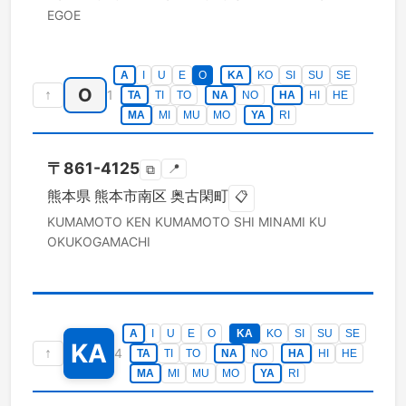
EGOE
A
I
U
E
O
KA
KO
SI
SU
SE
O
↑
1
TA
TI
TO
NA
NO
HA
HI
HE
MA
MI
MU
MO
YA
RI
〒
861-4125
📍
⧉
熊本県
熊本市南区
奥古閑町
📋
KUMAMOTO KEN
KUMAMOTO SHI MINAMI KU
OKUKOGAMACHI
A
I
U
E
O
KA
KO
SI
SU
SE
KA
↑
4
TA
TI
TO
NA
NO
HA
HI
HE
MA
MI
MU
MO
YA
RI