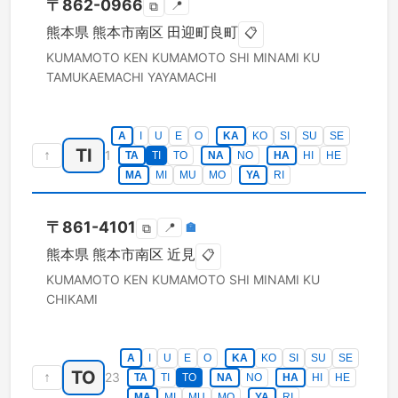
〒
862-0966
📍
⧉
熊本県
熊本市南区
田迎町良町
📋
KUMAMOTO KEN
KUMAMOTO SHI MINAMI KU
TAMUKAEMACHI YAYAMACHI
A
I
U
E
O
KA
KO
SI
SU
SE
TI
↑
1
TA
TI
TO
NA
NO
HA
HI
HE
MA
MI
MU
MO
YA
RI
〒
861-4101
📍
🏣
⧉
熊本県
熊本市南区
近見
📋
KUMAMOTO KEN
KUMAMOTO SHI MINAMI KU
CHIKAMI
A
I
U
E
O
KA
KO
SI
SU
SE
TO
↑
23
TA
TI
TO
NA
NO
HA
HI
HE
MA
MI
MU
MO
YA
RI