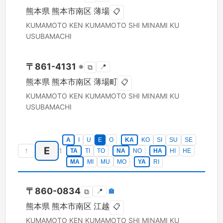
熊本県
熊本市南区
薄場
📋
KUMAMOTO KEN
KUMAMOTO SHI MINAMI KU
USUBAMACHI
〒
861-4131
※
📍
⧉
熊本県
熊本市南区
薄場町
📋
KUMAMOTO KEN
KUMAMOTO SHI MINAMI KU
USUBAMACHI
A
I
U
E
O
KA
KO
SI
SU
SE
E
↑
1
TA
TI
TO
NA
NO
HA
HI
HE
MA
MI
MU
MO
YA
RI
〒
860-0834
📍
🏣
⧉
熊本県
熊本市南区
江越
📋
KUMAMOTO KEN
KUMAMOTO SHI MINAMI KU