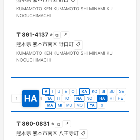
📋
KUMAMOTO KEN
KUMAMOTO SHI MINAMI KU
NOGUCHIMACHI
〒
861-4137
※
📍
⧉
熊本県
熊本市南区
野口町
📋
KUMAMOTO KEN
KUMAMOTO SHI MINAMI KU
NOGUCHIMACHI
A
I
U
E
O
KA
KO
SI
SU
SE
HA
↑
4
TA
TI
TO
NA
NO
HA
HI
HE
MA
MI
MU
MO
YA
RI
〒
860-0831
※
📍
⧉
熊本県
熊本市南区
八王寺町
📋