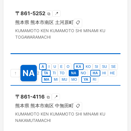
〒
861-5252
📍
⧉
熊本県
熊本市南区
土河原町
📋
KUMAMOTO KEN
KUMAMOTO SHI MINAMI KU
TOGAWARAMACHI
A
I
U
E
O
KA
KO
SI
SU
SE
NA
↑
2
TA
TI
TO
NA
NO
HA
HI
HE
MA
MI
MU
MO
YA
RI
〒
861-4116
📍
⧉
熊本県
熊本市南区
中無田町
📋
KUMAMOTO KEN
KUMAMOTO SHI MINAMI KU
NAKAMUTAMACHI