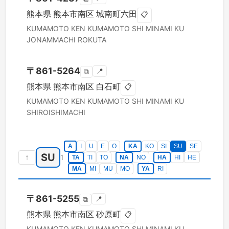
熊本県
熊本市南区
城南町六田
📋
KUMAMOTO KEN
KUMAMOTO SHI MINAMI KU
JONAMMACHI ROKUTA
〒
861-5264
📍
⧉
熊本県
熊本市南区
白石町
📋
KUMAMOTO KEN
KUMAMOTO SHI MINAMI KU
SHIROISHIMACHI
A
I
U
E
O
KA
KO
SI
SU
SE
SU
↑
1
TA
TI
TO
NA
NO
HA
HI
HE
MA
MI
MU
MO
YA
RI
〒
861-5255
📍
⧉
熊本県
熊本市南区
砂原町
📋
KUMAMOTO KEN
KUMAMOTO SHI MINAMI KU