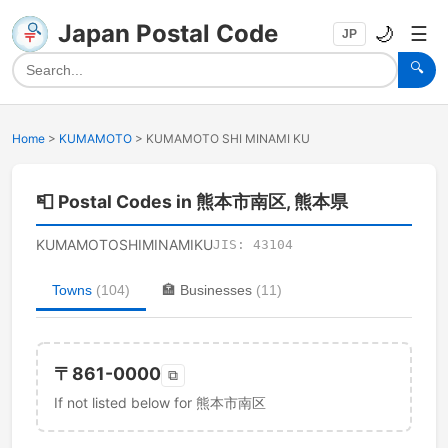
Japan Postal Code
🌙
☰
JP
🔍
Home
>
KUMAMOTO
>
KUMAMOTO SHI MINAMI KU
📮
Postal Codes in 熊本市南区, 熊本県
KUMAMOTOSHIMINAMIKU
JIS:
43104
Towns
(
104
)
🏣
Businesses
(
11
)
〒
861-0000
⧉
If not listed below for 熊本市南区