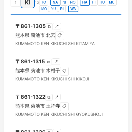
KI
↑
12
TO
NA
NI
NO
HA
HI
HU
MU
MO
YU
RI
WA
〒
861-1305
📍
⧉
熊本県
菊池市
北宮
📋
KUMAMOTO KEN
KIKUCHI SHI
KITAMIYA
〒
861-1315
📍
⧉
熊本県
菊池市
木柑子
📋
KUMAMOTO KEN
KIKUCHI SHI
KIKOJI
〒
861-1322
📍
⧉
熊本県
菊池市
玉祥寺
📋
KUMAMOTO KEN
KIKUCHI SHI
GYOKUSHOJI