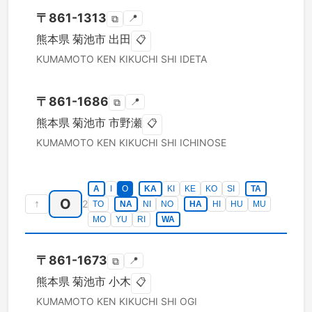
〒
861-1313
📍
⧉
熊本県
菊池市
出田
📋
KUMAMOTO KEN
KIKUCHI SHI
IDETA
〒
861-1686
📍
⧉
熊本県
菊池市
市野瀬
📋
KUMAMOTO KEN
KIKUCHI SHI
ICHINOSE
A
I
O
KA
KI
KE
KO
SI
TA
O
↑
2
TO
NA
NI
NO
HA
HI
HU
MU
MO
YU
RI
WA
〒
861-1673
📍
⧉
熊本県
菊池市
小木
📋
KUMAMOTO KEN
KIKUCHI SHI
OGI