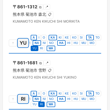
〒
861-1312
📍
⧉
熊本県
菊池市
森北
📋
KUMAMOTO KEN
KIKUCHI SHI
MORIKITA
A
I
O
KA
KI
KE
KO
SI
TA
TO
YU
↑
1
NA
NI
NO
HA
HI
HU
MU
MO
YU
RI
WA
〒
861-1681
📍
⧉
熊本県
菊池市
雪野
📋
KUMAMOTO KEN
KIKUCHI SHI
YUKINO
A
I
O
KA
KI
KE
KO
SI
TA
TO
RI
↑
1
NA
NI
NO
HA
HI
HU
MU
MO
YU
RI
WA