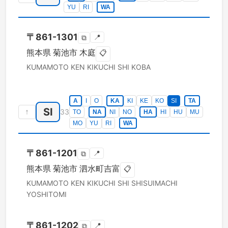
YU
RI
WA
〒
861-1301
📍
⧉
熊本県
菊池市
木庭
📋
KUMAMOTO KEN
KIKUCHI SHI
KOBA
A
I
O
KA
KI
KE
KO
SI
TA
SI
↑
33
TO
NA
NI
NO
HA
HI
HU
MU
MO
YU
RI
WA
〒
861-1201
📍
⧉
熊本県
菊池市
泗水町吉富
📋
KUMAMOTO KEN
KIKUCHI SHI
SHISUIMACHI
YOSHITOMI
〒
861-1202
📍
⧉