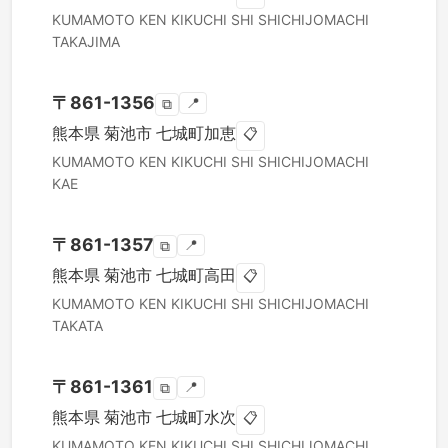
KUMAMOTO KEN
KIKUCHI SHI
SHICHIJOMACHI
TAKAJIMA
〒
861-1356
📍
⧉
熊本県
菊池市
七城町加恵
📋
KUMAMOTO KEN
KIKUCHI SHI
SHICHIJOMACHI
KAE
〒
861-1357
📍
⧉
熊本県
菊池市
七城町高田
📋
KUMAMOTO KEN
KIKUCHI SHI
SHICHIJOMACHI
TAKATA
〒
861-1361
📍
⧉
熊本県
菊池市
七城町水次
📋
KUMAMOTO KEN
KIKUCHI SHI
SHICHIJOMACHI