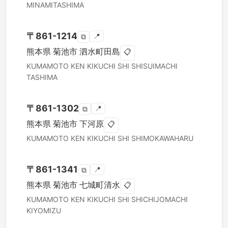
MINAMITASHIMA
〒
861-1214
📍
⧉
熊本県
菊池市
泗水町田島
📋
KUMAMOTO KEN
KIKUCHI SHI
SHISUIMACHI
TASHIMA
〒
861-1302
📍
⧉
熊本県
菊池市
下河原
📋
KUMAMOTO KEN
KIKUCHI SHI
SHIMOKAWAHARU
〒
861-1341
📍
⧉
熊本県
菊池市
七城町清水
📋
KUMAMOTO KEN
KIKUCHI SHI
SHICHIJOMACHI
KIYOMIZU