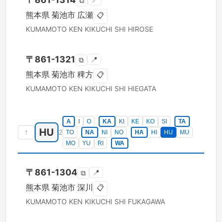
📍
⧉
熊本県
菊池市
広瀬
📋
KUMAMOTO KEN
KIKUCHI SHI
HIROSE
〒
861-1321
📍
⧉
熊本県
菊池市
稗方
📋
KUMAMOTO KEN
KIKUCHI SHI
HIEGATA
A
I
O
KA
KI
KE
KO
SI
TA
HU
↑
2
TO
NA
NI
NO
HA
HI
HU
MU
MO
YU
RI
WA
〒
861-1304
📍
⧉
熊本県
菊池市
深川
📋
KUMAMOTO KEN
KIKUCHI SHI
FUKAGAWA