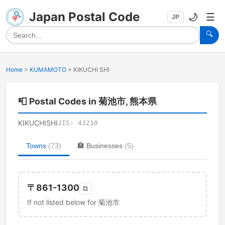
Japan Postal Code
🌙
☰
JP
🔍
Home
>
KUMAMOTO
>
KIKUCHI SHI
📮
Postal Codes in 菊池市, 熊本県
KIKUCHISHI
JIS:
43210
Towns
(
73
)
🏣
Businesses
(
5
)
〒
861-1300
⧉
If not listed below for 菊池市