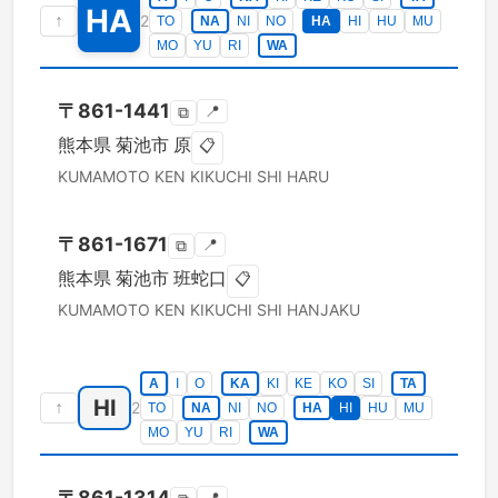
HA
↑
2
TO
NA
NI
NO
HA
HI
HU
MU
MO
YU
RI
WA
〒
861-1441
📍
⧉
熊本県
菊池市
原
📋
KUMAMOTO KEN
KIKUCHI SHI
HARU
〒
861-1671
📍
⧉
熊本県
菊池市
班蛇口
📋
KUMAMOTO KEN
KIKUCHI SHI
HANJAKU
A
I
O
KA
KI
KE
KO
SI
TA
HI
↑
2
TO
NA
NI
NO
HA
HI
HU
MU
MO
YU
RI
WA
〒
861-1314