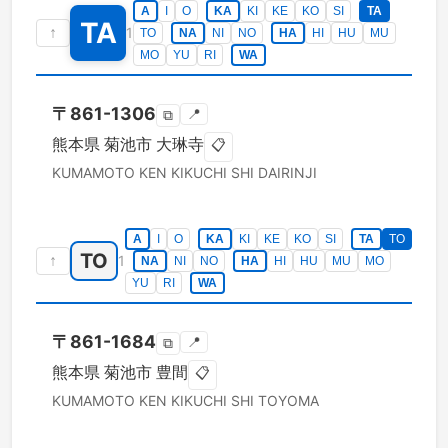
A
I
O
KA
KI
KE
KO
SI
TA
TA
↑
1
TO
NA
NI
NO
HA
HI
HU
MU
MO
YU
RI
WA
〒
861-1306
📍
⧉
熊本県
菊池市
大琳寺
📋
KUMAMOTO KEN
KIKUCHI SHI
DAIRINJI
A
I
O
KA
KI
KE
KO
SI
TA
TO
TO
↑
1
NA
NI
NO
HA
HI
HU
MU
MO
YU
RI
WA
〒
861-1684
📍
⧉
熊本県
菊池市
豊間
📋
KUMAMOTO KEN
KIKUCHI SHI
TOYOMA