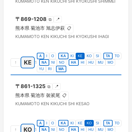
KUMAMOTO KEN
KIKUCHI SHI
KYOKUSHI SHIMMEI
〒
869-1208
📍
⧉
熊本県
菊池市
旭志伊萩
📋
KUMAMOTO KEN
KIKUCHI SHI
KYOKUSHI IHAGI
A
I
O
KA
KI
KE
KO
SI
TA
TO
KE
↑
1
NA
NI
NO
HA
HI
HU
MU
MO
YU
RI
WA
〒
861-1325
📍
⧉
熊本県
菊池市
袈裟尾
📋
KUMAMOTO KEN
KIKUCHI SHI
KESAO
A
I
O
KA
KI
KE
KO
SI
TA
TO
KO
↑
1
NA
NI
NO
HA
HI
HU
MU
MO