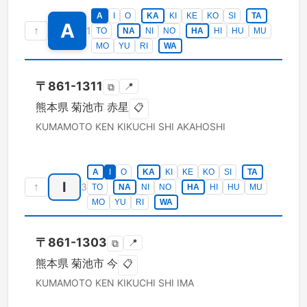
A
I
O
KA
KI
KE
KO
SI
TA
A
↑
1
TO
NA
NI
NO
HA
HI
HU
MU
MO
YU
RI
WA
〒
861-1311
📍
⧉
熊本県
菊池市
赤星
📋
KUMAMOTO KEN
KIKUCHI SHI
AKAHOSHI
A
I
O
KA
KI
KE
KO
SI
TA
I
↑
3
TO
NA
NI
NO
HA
HI
HU
MU
MO
YU
RI
WA
〒
861-1303
📍
⧉
熊本県
菊池市
今
📋
KUMAMOTO KEN
KIKUCHI SHI
IMA