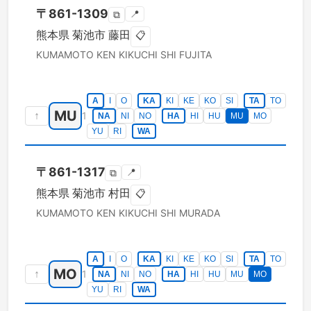
〒
861-1309
📍
⧉
熊本県
菊池市
藤田
📋
KUMAMOTO KEN
KIKUCHI SHI
FUJITA
A
I
O
KA
KI
KE
KO
SI
TA
TO
MU
↑
1
NA
NI
NO
HA
HI
HU
MU
MO
YU
RI
WA
〒
861-1317
📍
⧉
熊本県
菊池市
村田
📋
KUMAMOTO KEN
KIKUCHI SHI
MURADA
A
I
O
KA
KI
KE
KO
SI
TA
TO
MO
↑
1
NA
NI
NO
HA
HI
HU
MU
MO
YU
RI
WA