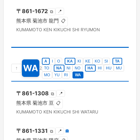
〒
861-1672
📍
⧉
熊本県
菊池市
龍門
📋
KUMAMOTO KEN
KIKUCHI SHI
RYUMON
A
I
O
KA
KI
KE
KO
SI
TA
WA
↑
2
TO
NA
NI
NO
HA
HI
HU
MU
MO
YU
RI
WA
〒
861-1308
📍
⧉
熊本県
菊池市
亘
📋
KUMAMOTO KEN
KIKUCHI SHI
WATARU
〒
861-1331
📍
🏣
⧉