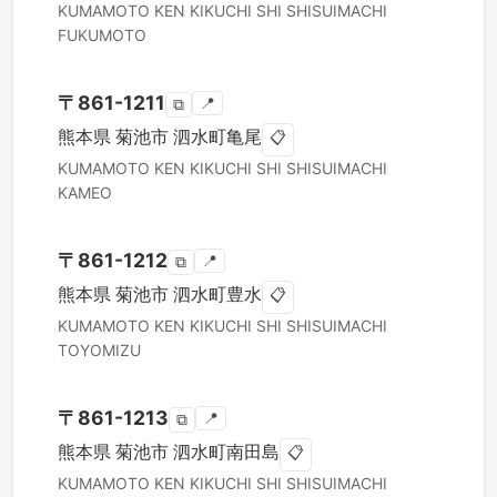
KUMAMOTO KEN
KIKUCHI SHI
SHISUIMACHI
FUKUMOTO
〒
861-1211
📍
⧉
熊本県
菊池市
泗水町亀尾
📋
KUMAMOTO KEN
KIKUCHI SHI
SHISUIMACHI
KAMEO
〒
861-1212
📍
⧉
熊本県
菊池市
泗水町豊水
📋
KUMAMOTO KEN
KIKUCHI SHI
SHISUIMACHI
TOYOMIZU
〒
861-1213
📍
⧉
熊本県
菊池市
泗水町南田島
📋
KUMAMOTO KEN
KIKUCHI SHI
SHISUIMACHI