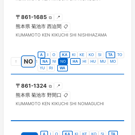
〒
861-1685
📍
⧉
熊本県
菊池市
西迫間
📋
KUMAMOTO KEN
KIKUCHI SHI
NISHIHAZAMA
A
I
O
KA
KI
KE
KO
SI
TA
TO
NO
↑
1
NA
NI
NO
HA
HI
HU
MU
MO
YU
RI
WA
〒
861-1324
📍
⧉
熊本県
菊池市
野間口
📋
KUMAMOTO KEN
KIKUCHI SHI
NOMAGUCHI
A
I
O
KA
KI
KE
KO
SI
TA