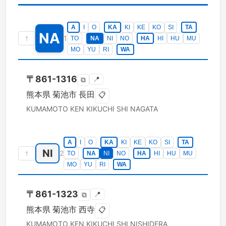
A
I
O
KA
KI
KE
KO
SI
TA
NA
↑
1
TO
NA
NI
NO
HA
HI
HU
MU
MO
YU
RI
WA
〒
861-1316
📍
⧉
熊本県
菊池市
長田
📋
KUMAMOTO KEN
KIKUCHI SHI
NAGATA
A
I
O
KA
KI
KE
KO
SI
TA
NI
↑
2
TO
NA
NI
NO
HA
HI
HU
MU
MO
YU
RI
WA
〒
861-1323
📍
⧉
熊本県
菊池市
西寺
📋
KUMAMOTO KEN
KIKUCHI SHI
NISHIDERA