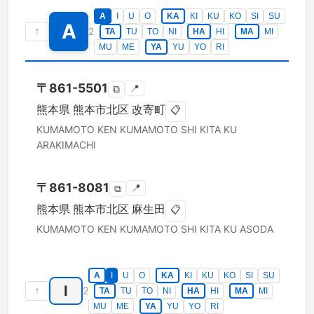
A
I
U
O
KA
KI
KU
KO
SI
SU
A
↑
2
TA
TU
TO
NI
HA
HI
MA
MI
MU
ME
YA
YU
YO
RI
〒
861-5501
📍
⧉
熊本県
熊本市北区
改寄町
📋
KUMAMOTO KEN
KUMAMOTO SHI KITA KU
ARAKIMACHI
〒
861-8081
📍
⧉
熊本県
熊本市北区
麻生田
📋
KUMAMOTO KEN
KUMAMOTO SHI KITA KU
ASODA
A
I
U
O
KA
KI
KU
KO
SI
SU
I
↑
2
TA
TU
TO
NI
HA
HI
MA
MI
MU
ME
YA
YU
YO
RI