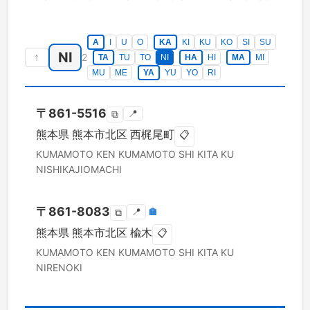
A
I
U
O
KA
KI
KU
KO
SI
SU
NI
↑
2
TA
TU
TO
NI
HA
HI
MA
MI
MU
ME
YA
YU
YO
RI
〒
861-5516
📍
⧉
熊本県
熊本市北区
西梶尾町
📋
KUMAMOTO KEN
KUMAMOTO SHI KITA KU
NISHIKAJIOMACHI
〒
861-8083
📍
🏣
⧉
熊本県
熊本市北区
楡木
📋
KUMAMOTO KEN
KUMAMOTO SHI KITA KU
NIRENOKI