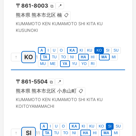
〒
861-8003
📍
⧉
熊本県
熊本市北区
楠
📋
KUMAMOTO KEN
KUMAMOTO SHI KITA KU
KUSUNOKI
A
I
U
O
KA
KI
KU
KO
SI
SU
KO
↑
1
TA
TU
TO
NI
HA
HI
MA
MI
MU
ME
YA
YU
YO
RI
〒
861-5504
📍
⧉
熊本県
熊本市北区
小糸山町
📋
KUMAMOTO KEN
KUMAMOTO SHI KITA KU
KOITOYAMAMACHI
A
I
U
O
KA
KI
KU
KO
SI
SU
SI
↑
11
TA
TU
TO
NI
HA
HI
MA
MI