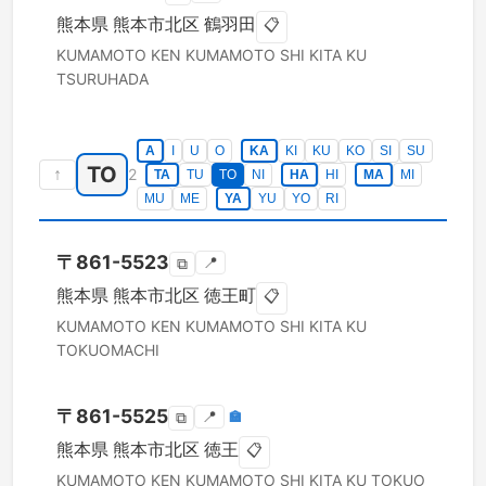
熊本県
熊本市北区
鶴羽田
📋
KUMAMOTO KEN
KUMAMOTO SHI KITA KU
TSURUHADA
A
I
U
O
KA
KI
KU
KO
SI
SU
TO
↑
2
TA
TU
TO
NI
HA
HI
MA
MI
MU
ME
YA
YU
YO
RI
〒
861-5523
📍
⧉
熊本県
熊本市北区
徳王町
📋
KUMAMOTO KEN
KUMAMOTO SHI KITA KU
TOKUOMACHI
〒
861-5525
📍
🏣
⧉
熊本県
熊本市北区
徳王
📋
KUMAMOTO KEN
KUMAMOTO SHI KITA KU
TOKUO