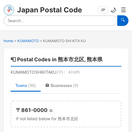
Japan Postal Code
🌙
☰
JP
🔍
Home
>
KUMAMOTO
>
KUMAMOTO SHI KITA KU
📮
Postal Codes in 熊本市北区, 熊本県
KUMAMOTOSHIKITAKU
JIS:
43105
Towns
(
96
)
🏣
Businesses
(
9
)
〒
861-0000
⧉
If not listed below for 熊本市北区