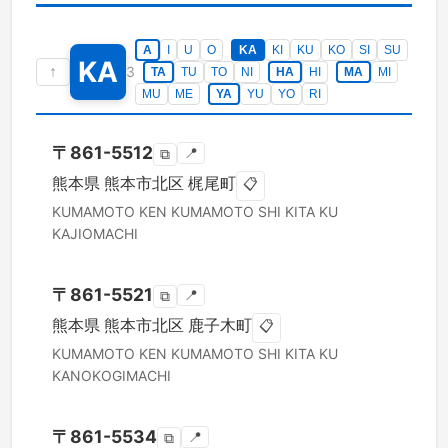
A
I
U
O
KA
KI
KU
KO
SI
SU
KA
↑
3
TA
TU
TO
NI
HA
HI
MA
MI
MU
ME
YA
YU
YO
RI
〒
861-5512
📍
⧉
熊本県
熊本市北区
梶尾町
📋
KUMAMOTO KEN
KUMAMOTO SHI KITA KU
KAJIOMACHI
〒
861-5521
📍
⧉
熊本県
熊本市北区
鹿子木町
📋
KUMAMOTO KEN
KUMAMOTO SHI KITA KU
KANOKOGIMACHI
〒
861-5534
📍
⧉