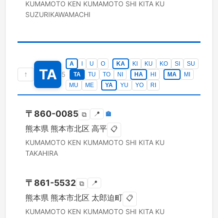
KUMAMOTO KEN
KUMAMOTO SHI KITA KU
SUZURIKAWAMACHI
A
I
U
O
KA
KI
KU
KO
SI
SU
TA
↑
5
TA
TU
TO
NI
HA
HI
MA
MI
MU
ME
YA
YU
YO
RI
〒
860-0085
📍
🏣
⧉
熊本県
熊本市北区
高平
📋
KUMAMOTO KEN
KUMAMOTO SHI KITA KU
TAKAHIRA
〒
861-5532
📍
⧉
熊本県
熊本市北区
太郎迫町
📋
KUMAMOTO KEN
KUMAMOTO SHI KITA KU