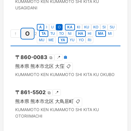
KUMAMOTO KEN
KUMAMOTO SHI KITA KU
USAGIDANI
A
I
U
O
KA
KI
KU
KO
SI
SU
O
↑
2
TA
TU
TO
NI
HA
HI
MA
MI
MU
ME
YA
YU
YO
RI
〒
860-0083
📍
🏣
⧉
熊本県
熊本市北区
大窪
📋
KUMAMOTO KEN
KUMAMOTO SHI KITA KU
OKUBO
〒
861-5502
📍
⧉
熊本県
熊本市北区
大鳥居町
📋
KUMAMOTO KEN
KUMAMOTO SHI KITA KU
OTORIIMACHI