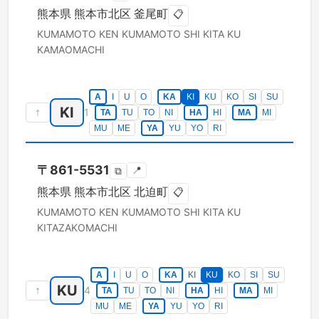
熊本県
熊本市北区
釜尾町
📋
KUMAMOTO KEN
KUMAMOTO SHI KITA KU
KAMAOMACHI
A
I
U
O
KA
KI
KU
KO
SI
SU
KI
↑
1
TA
TU
TO
NI
HA
HI
MA
MI
MU
ME
YA
YU
YO
RI
〒
861-5531
📍
⧉
熊本県
熊本市北区
北迫町
📋
KUMAMOTO KEN
KUMAMOTO SHI KITA KU
KITAZAKOMACHI
A
I
U
O
KA
KI
KU
KO
SI
SU
KU
↑
4
TA
TU
TO
NI
HA
HI
MA
MI
MU
ME
YA
YU
YO
RI