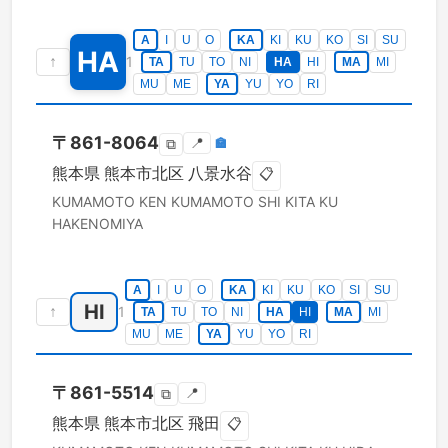
A
I
U
O
KA
KI
KU
KO
SI
SU
HA
↑
1
TA
TU
TO
NI
HA
HI
MA
MI
MU
ME
YA
YU
YO
RI
〒
861-8064
📍
🏣
⧉
熊本県
熊本市北区
八景水谷
📋
KUMAMOTO KEN
KUMAMOTO SHI KITA KU
HAKENOMIYA
A
I
U
O
KA
KI
KU
KO
SI
SU
HI
↑
1
TA
TU
TO
NI
HA
HI
MA
MI
MU
ME
YA
YU
YO
RI
〒
861-5514
📍
⧉
熊本県
熊本市北区
飛田
📋