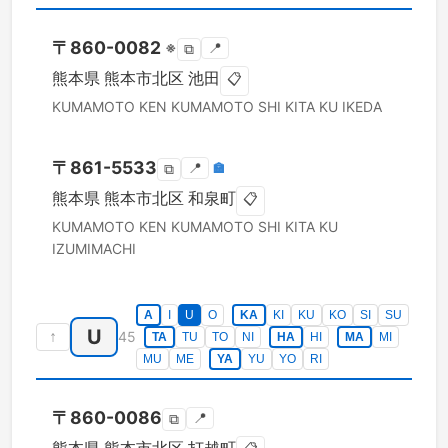
〒
860-0082
※
📍
⧉
熊本県
熊本市北区
池田
📋
KUMAMOTO KEN
KUMAMOTO SHI KITA KU
IKEDA
〒
861-5533
📍
🏣
⧉
熊本県
熊本市北区
和泉町
📋
KUMAMOTO KEN
KUMAMOTO SHI KITA KU
IZUMIMACHI
A
I
U
O
KA
KI
KU
KO
SI
SU
U
↑
45
TA
TU
TO
NI
HA
HI
MA
MI
MU
ME
YA
YU
YO
RI
〒
860-0086
📍
⧉