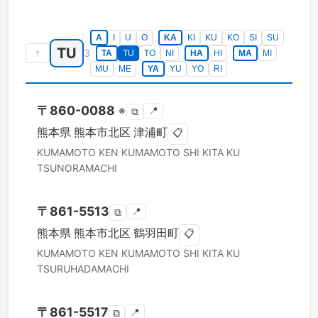
A
I
U
O
KA
KI
KU
KO
SI
SU
TU
↑
3
TA
TU
TO
NI
HA
HI
MA
MI
MU
ME
YA
YU
YO
RI
〒
860-0088
※
📍
⧉
熊本県
熊本市北区
津浦町
📋
KUMAMOTO KEN
KUMAMOTO SHI KITA KU
TSUNORAMACHI
〒
861-5513
📍
⧉
熊本県
熊本市北区
鶴羽田町
📋
KUMAMOTO KEN
KUMAMOTO SHI KITA KU
TSURUHADAMACHI
〒
861-5517
📍
⧉