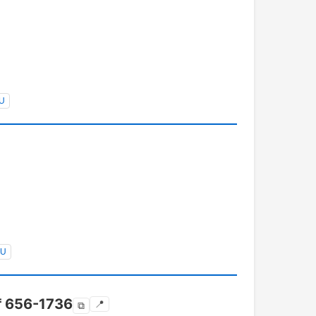
U
YU
〒
656-1736
📍
⧉