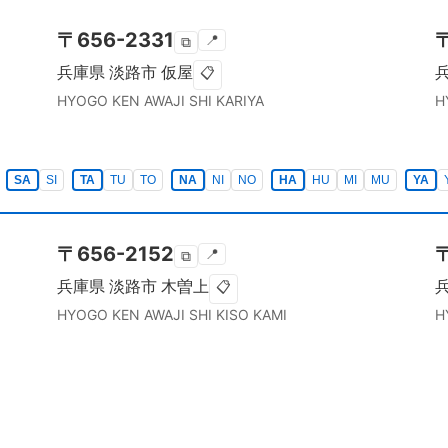
〒
656-2331
📍
⧉
兵庫県
淡路市
仮屋
📋
HYOGO KEN
AWAJI SHI
KARIYA
H
SA
SI
TA
TU
TO
NA
NI
NO
HA
HU
MI
MU
YA
〒
656-2152
📍
⧉
兵庫県
淡路市
木曽上
📋
HYOGO KEN
AWAJI SHI
KISO KAMI
H