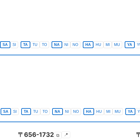
SA
SI
TA
TU
TO
NA
NI
NO
HA
HU
MI
MU
YA
Y
SA
SI
TA
TU
TO
NA
NI
NO
HA
HU
MI
MU
YA
〒
656-1732
📍
⧉