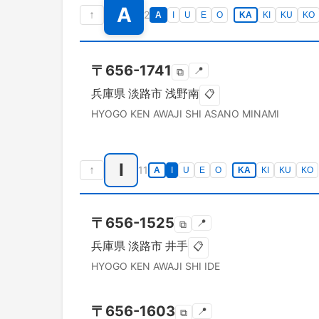
A
↑
2
A
I
U
E
O
KA
KI
KU
KO
〒
656-1741
📍
⧉
兵庫県
淡路市
浅野南
📋
HYOGO KEN
AWAJI SHI
ASANO MINAMI
I
↑
11
A
I
U
E
O
KA
KI
KU
KO
〒
656-1525
📍
⧉
兵庫県
淡路市
井手
📋
HYOGO KEN
AWAJI SHI
IDE
〒
656-1603
📍
⧉