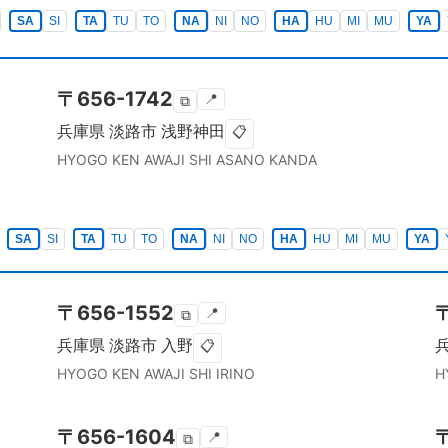
SA
SI
TA
TU
TO
NA
NI
NO
HA
HU
MI
MU
YA
〒
656-1742
📍
⧉
兵庫県
淡路市
浅野神田
📋
HYOGO KEN
AWAJI SHI
ASANO KANDA
SA
SI
TA
TU
TO
NA
NI
NO
HA
HU
MI
MU
YA
〒
656-1552
📍
⧉
兵庫県
淡路市
入野
📋
HYOGO KEN
AWAJI SHI
IRINO
H
〒
656-1604
📍
⧉