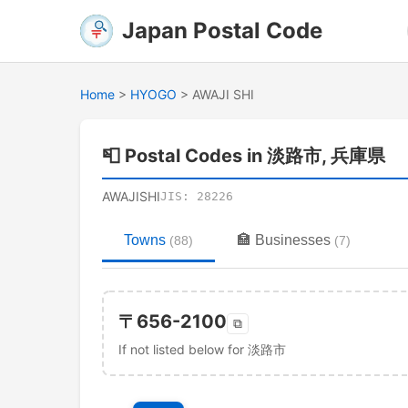
Japan Postal Code
Home
>
HYOGO
>
AWAJI SHI
📮
Postal Codes in 淡路市, 兵庫県
AWAJISHI
JIS:
28226
Towns
🏣
Businesses
(
88
)
(
7
)
〒
656-2100
⧉
If not listed below for 淡路市