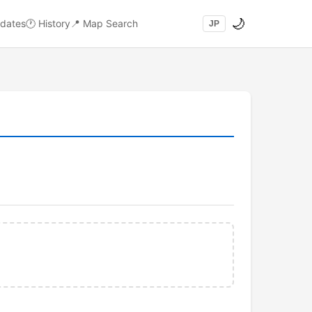
🌙
dates
🕐
History
📍
Map Search
JP