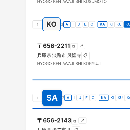
HYOGO KEN
AWAJI SHI
KUSUMOTO
KO
↑
3
A
I
U
E
O
KA
KI
KU
K
〒
656-2211
📍
⧉
兵庫県
淡路市
興隆寺
📋
HYOGO KEN
AWAJI SHI
KORYUJI
SA
↑
3
A
I
U
E
O
KA
KI
KU
K
〒
656-2143
📍
⧉
兵庫県
淡路市
里