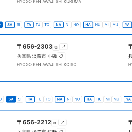
HYOGO KEN
AWAJI SHI
KURUMA
O
SA
SI
TA
TU
TO
NA
NI
NO
HA
HU
MI
MU
YA
〒
656-2303
📍
⧉
兵庫県
淡路市
小磯
📋
HYOGO KEN
AWAJI SHI
KOISO
H
O
SA
SI
TA
TU
TO
NA
NI
NO
HA
HU
MI
MU
YA
〒
656-2212
📍
⧉
兵庫県
淡路市
佐野