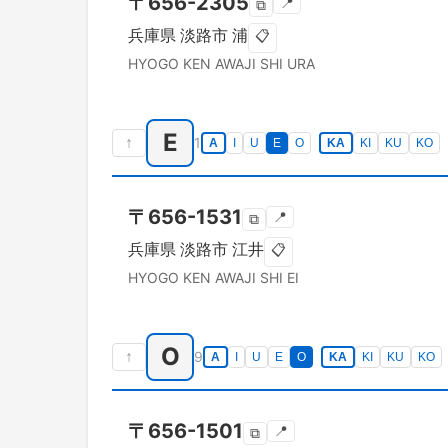
〒
656-2305
📍
⧉
兵庫県
淡路市
浦
📋
HYOGO KEN
AWAJI SHI
URA
E
↑
1
A
I
U
E
O
KA
KI
KU
KO
〒
656-1531
📍
⧉
兵庫県
淡路市
江井
📋
HYOGO KEN
AWAJI SHI
EI
O
↑
9
A
I
U
E
O
KA
KI
KU
KO
〒
656-1501
📍
⧉