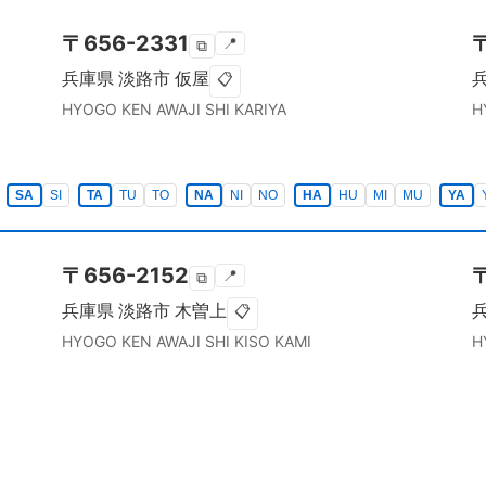
〒
656-2331
📍
⧉
兵庫県
淡路市
仮屋
📋
HYOGO KEN
AWAJI SHI
KARIYA
H
SA
SI
TA
TU
TO
NA
NI
NO
HA
HU
MI
MU
YA
〒
656-2152
📍
⧉
兵庫県
淡路市
木曽上
📋
HYOGO KEN
AWAJI SHI
KISO KAMI
H