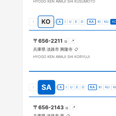
HYOGO KEN
AWAJI SHI
KUSUMOTO
KO
↑
3
A
I
U
E
O
KA
KI
KU
K
〒
656-2211
📍
⧉
兵庫県
淡路市
興隆寺
📋
HYOGO KEN
AWAJI SHI
KORYUJI
SA
↑
3
A
I
U
E
O
KA
KI
KU
K
〒
656-2143
📍
⧉
兵庫県
淡路市
里