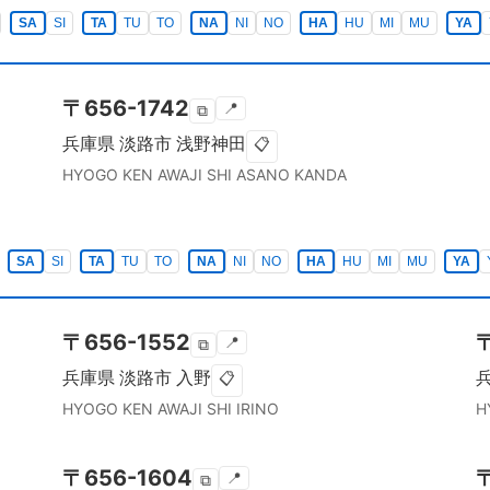
SA
SI
TA
TU
TO
NA
NI
NO
HA
HU
MI
MU
YA
〒
656-1742
📍
⧉
兵庫県
淡路市
浅野神田
📋
HYOGO KEN
AWAJI SHI
ASANO KANDA
SA
SI
TA
TU
TO
NA
NI
NO
HA
HU
MI
MU
YA
〒
656-1552
📍
⧉
兵庫県
淡路市
入野
📋
HYOGO KEN
AWAJI SHI
IRINO
H
〒
656-1604
📍
⧉