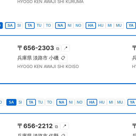
HYOGO KEN
AWAJI SHI
KURUMA
O
SA
SI
TA
TU
TO
NA
NI
NO
HA
HU
MI
MU
YA
〒
656-2303
📍
⧉
兵庫県
淡路市
小磯
📋
HYOGO KEN
AWAJI SHI
KOISO
H
O
SA
SI
TA
TU
TO
NA
NI
NO
HA
HU
MI
MU
YA
〒
656-2212
📍
⧉
兵庫県
淡路市
佐野