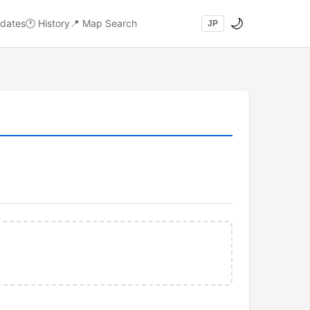
🌙
dates
🕐
History
📍
Map Search
JP