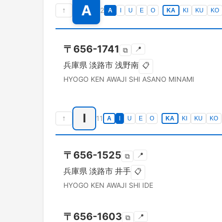
A
↑
2
A
I
U
E
O
KA
KI
KU
KO
〒
656-1741
📍
⧉
兵庫県
淡路市
浅野南
📋
HYOGO KEN
AWAJI SHI
ASANO MINAMI
I
↑
11
A
I
U
E
O
KA
KI
KU
KO
〒
656-1525
📍
⧉
兵庫県
淡路市
井手
📋
HYOGO KEN
AWAJI SHI
IDE
〒
656-1603
📍
⧉