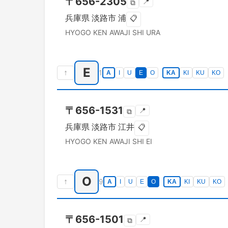
〒
656-2305
📍
⧉
兵庫県
淡路市
浦
📋
HYOGO KEN
AWAJI SHI
URA
E
↑
1
A
I
U
E
O
KA
KI
KU
KO
〒
656-1531
📍
⧉
兵庫県
淡路市
江井
📋
HYOGO KEN
AWAJI SHI
EI
O
↑
9
A
I
U
E
O
KA
KI
KU
KO
〒
656-1501
📍
⧉