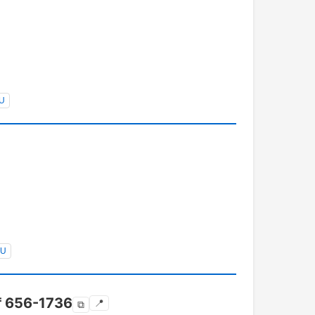
U
YU
〒
656-1736
📍
⧉