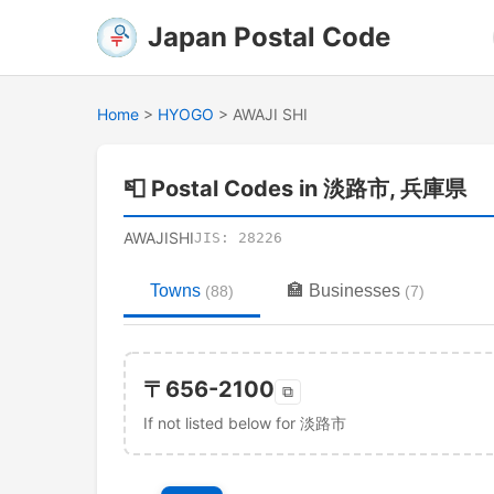
Japan Postal Code
Home
>
HYOGO
>
AWAJI SHI
📮
Postal Codes in 淡路市, 兵庫県
AWAJISHI
JIS:
28226
Towns
🏣
Businesses
(
88
)
(
7
)
〒
656-2100
⧉
If not listed below for 淡路市