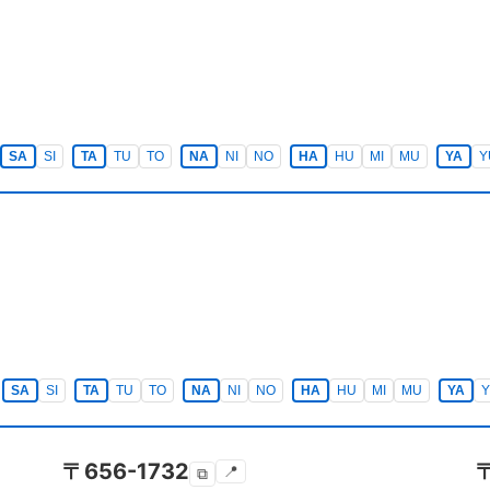
SA
SI
TA
TU
TO
NA
NI
NO
HA
HU
MI
MU
YA
Y
SA
SI
TA
TU
TO
NA
NI
NO
HA
HU
MI
MU
YA
〒
656-1732
📍
⧉