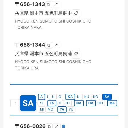
〒
656-1343
📍
⧉
兵庫県
洲本市
五色町鳥飼中
📋
HYOGO KEN
SUMOTO SHI
GOSHIKICHO
TORIKAINAKA
〒
656-1344
📍
⧉
兵庫県
洲本市
五色町鳥飼浦
📋
HYOGO KEN
SUMOTO SHI
GOSHIKICHO
TORIKAIURA
A
I
U
O
KA
KI
KU
KO
SA
SA
↑
1
SI
TA
TI
TU
NA
HA
HO
MA
MI
MO
YA
YU
〒
656-0026
📍
🏣
⧉