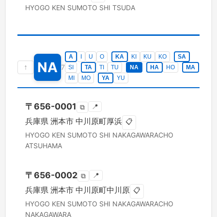
HYOGO KEN
SUMOTO SHI
TSUDA
A
I
U
O
KA
KI
KU
KO
SA
NA
↑
7
SI
TA
TI
TU
NA
HA
HO
MA
MI
MO
YA
YU
〒
656-0001
📍
⧉
兵庫県
洲本市
中川原町厚浜
📋
HYOGO KEN
SUMOTO SHI
NAKAGAWARACHO
ATSUHAMA
〒
656-0002
📍
⧉
兵庫県
洲本市
中川原町中川原
📋
HYOGO KEN
SUMOTO SHI
NAKAGAWARACHO
NAKAGAWARA