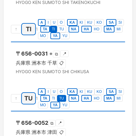
HYOGO KEN
SUMOTO SHI
TAKENOKUCHI
A
I
U
O
KA
KI
KU
KO
SA
SI
TI
↑
1
TA
TI
TU
NA
HA
HO
MA
MI
MO
YA
YU
〒
656-0031
※
📍
⧉
兵庫県
洲本市
千草
📋
HYOGO KEN
SUMOTO SHI
CHIKUSA
A
I
U
O
KA
KI
KU
KO
SA
SI
TU
↑
1
TA
TI
TU
NA
HA
HO
MA
MI
MO
YA
YU
〒
656-0052
📍
⧉
兵庫県
洲本市
津田
📋