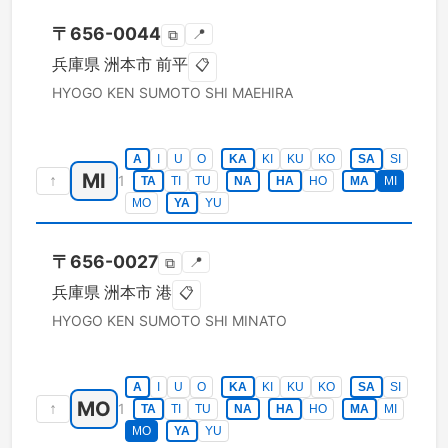
〒
656-0044
📍
⧉
兵庫県
洲本市
前平
📋
HYOGO KEN
SUMOTO SHI
MAEHIRA
A
I
U
O
KA
KI
KU
KO
SA
SI
MI
↑
1
TA
TI
TU
NA
HA
HO
MA
MI
MO
YA
YU
〒
656-0027
📍
⧉
兵庫県
洲本市
港
📋
HYOGO KEN
SUMOTO SHI
MINATO
A
I
U
O
KA
KI
KU
KO
SA
SI
MO
↑
1
TA
TI
TU
NA
HA
HO
MA
MI
MO
YA
YU