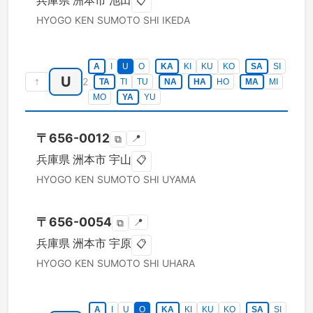
兵庫県
洲本市
池田
📋
HYOGO KEN
SUMOTO SHI
IKEDA
A
I
U
O
KA
KI
KU
KO
SA
SI
U
↑
2
TA
TI
TU
NA
HA
HO
MA
MI
MO
YA
YU
〒
656-0012
📍
⧉
兵庫県
洲本市
宇山
📋
HYOGO KEN
SUMOTO SHI
UYAMA
〒
656-0054
📍
⧉
兵庫県
洲本市
宇原
📋
HYOGO KEN
SUMOTO SHI
UHARA
A
I
U
O
KA
KI
KU
KO
SA
SI