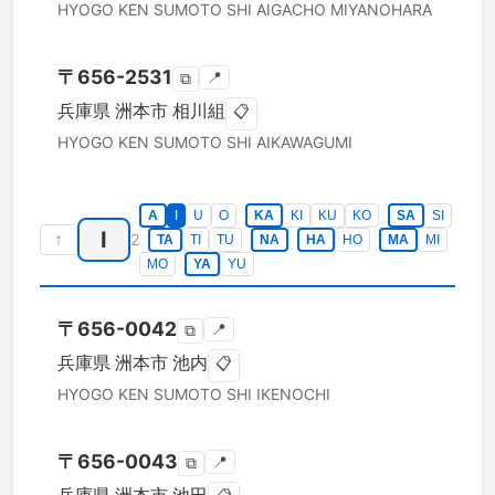
HYOGO KEN
SUMOTO SHI
AIGACHO MIYANOHARA
〒
656-2531
📍
⧉
兵庫県
洲本市
相川組
📋
HYOGO KEN
SUMOTO SHI
AIKAWAGUMI
A
I
U
O
KA
KI
KU
KO
SA
SI
I
↑
2
TA
TI
TU
NA
HA
HO
MA
MI
MO
YA
YU
〒
656-0042
📍
⧉
兵庫県
洲本市
池内
📋
HYOGO KEN
SUMOTO SHI
IKENOCHI
〒
656-0043
📍
⧉