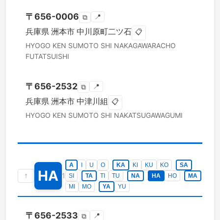
〒
656-0006
📍
⧉
兵庫県
洲本市
中川原町二ツ石
📋
HYOGO KEN
SUMOTO SHI
NAKAGAWARACHO
FUTATSUISHI
〒
656-2532
📍
⧉
兵庫県
洲本市
中津川組
📋
HYOGO KEN
SUMOTO SHI
NAKATSUGAWAGUMI
A
I
U
O
KA
KI
KU
KO
SA
HA
↑
1
SI
TA
TI
TU
NA
HA
HO
MA
MI
MO
YA
YU
〒
656-2533
📍
⧉