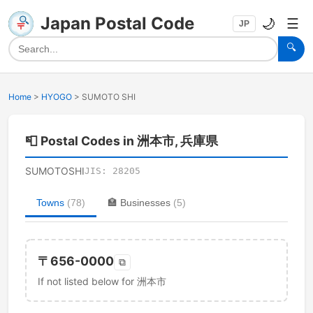
Japan Postal Code
🌙
☰
JP
🔍
Home
>
HYOGO
>
SUMOTO SHI
📮
Postal Codes in 洲本市, 兵庫県
SUMOTOSHI
JIS:
28205
Towns
(
78
)
🏣
Businesses
(
5
)
〒
656-0000
⧉
If not listed below for 洲本市