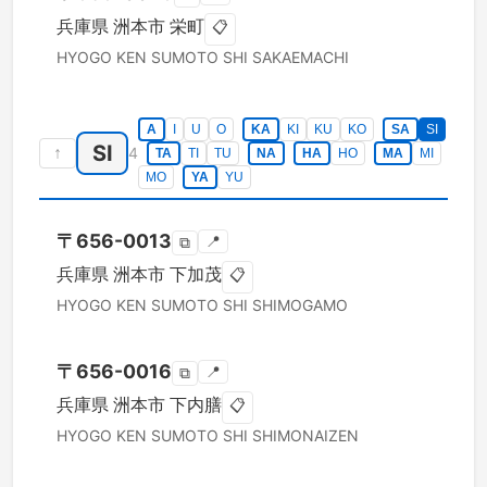
兵庫県
洲本市
栄町
📋
HYOGO KEN
SUMOTO SHI
SAKAEMACHI
A
I
U
O
KA
KI
KU
KO
SA
SI
SI
↑
4
TA
TI
TU
NA
HA
HO
MA
MI
MO
YA
YU
〒
656-0013
📍
⧉
兵庫県
洲本市
下加茂
📋
HYOGO KEN
SUMOTO SHI
SHIMOGAMO
〒
656-0016
📍
⧉
兵庫県
洲本市
下内膳
📋
HYOGO KEN
SUMOTO SHI
SHIMONAIZEN