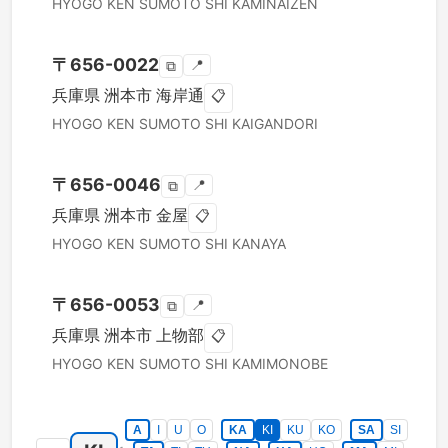
HYOGO KEN
SUMOTO SHI
KAMINAIZEN
〒
656-0022
📍
⧉
兵庫県
洲本市
海岸通
📋
HYOGO KEN
SUMOTO SHI
KAIGANDORI
〒
656-0046
📍
⧉
兵庫県
洲本市
金屋
📋
HYOGO KEN
SUMOTO SHI
KANAYA
〒
656-0053
📍
⧉
兵庫県
洲本市
上物部
📋
HYOGO KEN
SUMOTO SHI
KAMIMONOBE
A
I
U
O
KA
KI
KU
KO
SA
SI