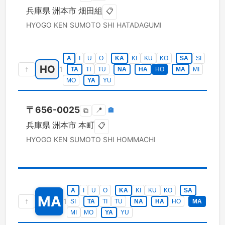
兵庫県
洲本市
畑田組
📋
HYOGO KEN
SUMOTO SHI
HATADAGUMI
A
I
U
O
KA
KI
KU
KO
SA
SI
HO
↑
1
TA
TI
TU
NA
HA
HO
MA
MI
MO
YA
YU
〒
656-0025
📍
🏣
⧉
兵庫県
洲本市
本町
📋
HYOGO KEN
SUMOTO SHI
HOMMACHI
A
I
U
O
KA
KI
KU
KO
SA
MA
↑
1
SI
TA
TI
TU
NA
HA
HO
MA
MI
MO
YA
YU