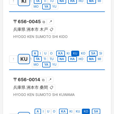
KI
↑
1
TA
TI
TU
NA
HA
HO
MA
MI
MO
YA
YU
〒
656-0045
📍
⧉
兵庫県
洲本市
木戸
📋
HYOGO KEN
SUMOTO SHI
KIDO
A
I
U
O
KA
KI
KU
KO
SA
SI
KU
↑
1
TA
TI
TU
NA
HA
HO
MA
MI
MO
YA
YU
〒
656-0014
📍
⧉
兵庫県
洲本市
桑間
📋
HYOGO KEN
SUMOTO SHI
KUWAMA
A
I
U
O
KA
KI
KU
KO
SA