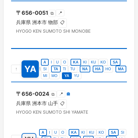
〒
656-0051
📍
⧉
兵庫県
洲本市
物部
📋
HYOGO KEN
SUMOTO SHI
MONOBE
A
I
U
O
KA
KI
KU
KO
SA
YA
↑
1
SI
TA
TI
TU
NA
HA
HO
MA
MI
MO
YA
YU
〒
656-0024
📍
🏣
⧉
兵庫県
洲本市
山手
📋
HYOGO KEN
SUMOTO SHI
YAMATE
A
I
U
O
KA
KI
KU
KO
SA
SI