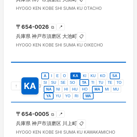
HYOGO KEN
KOBE SHI SUMA KU
OTACHO
〒
654-0026
📍
⧉
兵庫県
神戸市須磨区
大池町
📋
HYOGO KEN
KOBE SHI SUMA KU
OIKECHO
A
I
E
O
KA
KI
KU
KO
SA
SI
SU
SE
SO
TA
TI
TU
TE
TO
KA
↑
3
NA
NI
HI
HU
HO
MA
MI
MU
YA
YU
YO
RI
WA
〒
654-0005
📍
⧉
兵庫県
神戸市須磨区
川上町
📋
HYOGO KEN
KOBE SHI SUMA KU
KAWAKAMICHO