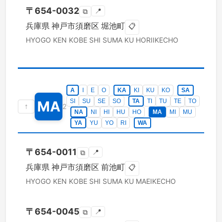
〒
654-0032
📍
⧉
兵庫県
神戸市須磨区
堀池町
📋
HYOGO KEN
KOBE SHI SUMA KU
HORIIKECHO
A
I
E
O
KA
KI
KU
KO
SA
SI
SU
SE
SO
TA
TI
TU
TE
TO
MA
↑
2
NA
NI
HI
HU
HO
MA
MI
MU
YA
YU
YO
RI
WA
〒
654-0011
📍
⧉
兵庫県
神戸市須磨区
前池町
📋
HYOGO KEN
KOBE SHI SUMA KU
MAEIKECHO
〒
654-0045
📍
⧉