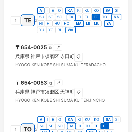
A
I
E
O
KA
KI
KU
KO
SA
SI
SU
SE
SO
TA
TI
TU
TE
TO
NA
TE
↑
2
NI
HI
HU
HO
MA
MI
MU
YA
YU
YO
RI
WA
〒
654-0025
📍
⧉
兵庫県
神戸市須磨区
寺田町
📋
HYOGO KEN
KOBE SHI SUMA KU
TERADACHO
〒
654-0053
📍
⧉
兵庫県
神戸市須磨区
天神町
📋
HYOGO KEN
KOBE SHI SUMA KU
TENJINCHO
A
I
E
O
KA
KI
KU
KO
SA
SI
SU
SE
SO
TA
TI
TU
TE
TO
TO
↑
5