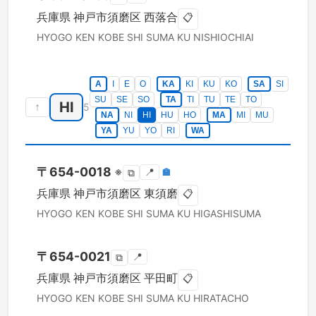
兵庫県
神戸市須磨区
西落合
📋
HYOGO KEN
KOBE SHI SUMA KU
NISHIOCHIAI
A
I
E
O
KA
KI
KU
KO
SA
SI
SU
SE
SO
TA
TI
TU
TE
TO
HI
↑
5
NA
NI
HI
HU
HO
MA
MI
MU
YA
YU
YO
RI
WA
〒
654-0018
※
📍
🏣
⧉
兵庫県
神戸市須磨区
東須磨
📋
HYOGO KEN
KOBE SHI SUMA KU
HIGASHISUMA
〒
654-0021
📍
⧉
兵庫県
神戸市須磨区
平田町
📋
HYOGO KEN
KOBE SHI SUMA KU
HIRATACHO