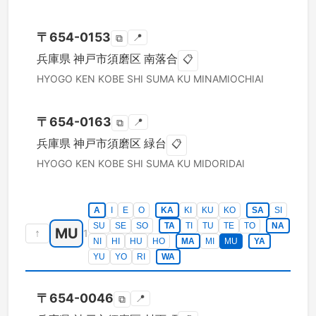
〒
654-0153
📍
⧉
兵庫県
神戸市須磨区
南落合
📋
HYOGO KEN
KOBE SHI SUMA KU
MINAMIOCHIAI
〒
654-0163
📍
⧉
兵庫県
神戸市須磨区
緑台
📋
HYOGO KEN
KOBE SHI SUMA KU
MIDORIDAI
A
I
E
O
KA
KI
KU
KO
SA
SI
SU
SE
SO
TA
TI
TU
TE
TO
NA
MU
↑
1
NI
HI
HU
HO
MA
MI
MU
YA
YU
YO
RI
WA
〒
654-0046
📍
⧉