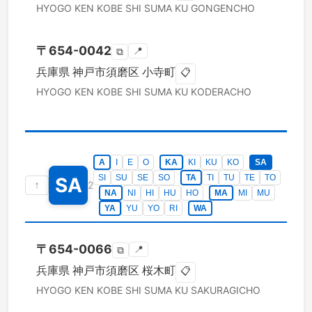
HYOGO KEN
KOBE SHI SUMA KU
GONGENCHO
〒
654-0042
📍
⧉
兵庫県
神戸市須磨区
小寺町
📋
HYOGO KEN
KOBE SHI SUMA KU
KODERACHO
A
I
E
O
KA
KI
KU
KO
SA
SI
SU
SE
SO
TA
TI
TU
TE
TO
SA
↑
2
NA
NI
HI
HU
HO
MA
MI
MU
YA
YU
YO
RI
WA
〒
654-0066
📍
⧉
兵庫県
神戸市須磨区
桜木町
📋
HYOGO KEN
KOBE SHI SUMA KU
SAKURAGICHO