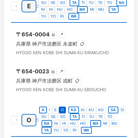
SU
SE
SO
TA
TI
TU
TE
TO
NA
E
↑
2
NI
HI
HU
HO
MA
MI
MU
YA
YU
YO
RI
WA
〒
654-0004
📍
⧉
兵庫県
神戸市須磨区
永楽町
📋
HYOGO KEN
KOBE SHI SUMA KU
EIRAKUCHO
〒
654-0023
📍
⧉
兵庫県
神戸市須磨区
戎町
📋
HYOGO KEN
KOBE SHI SUMA KU
EBISUCHO
A
I
E
O
KA
KI
KU
KO
SA
SI
SU
SE
SO
TA
TI
TU
TE
TO
O
↑
5
NA
NI
HI
HU
HO
MA
MI
MU
YA
YU
YO
RI
WA