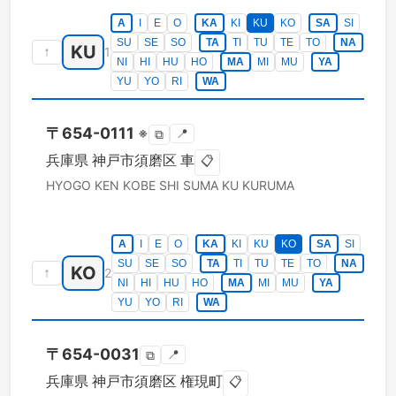
A
I
E
O
KA
KI
KU
KO
SA
SI
SU
SE
SO
TA
TI
TU
TE
TO
NA
KU
↑
1
NI
HI
HU
HO
MA
MI
MU
YA
YU
YO
RI
WA
〒
654-0111
※
📍
⧉
兵庫県
神戸市須磨区
車
📋
HYOGO KEN
KOBE SHI SUMA KU
KURUMA
A
I
E
O
KA
KI
KU
KO
SA
SI
SU
SE
SO
TA
TI
TU
TE
TO
NA
KO
↑
2
NI
HI
HU
HO
MA
MI
MU
YA
YU
YO
RI
WA
〒
654-0031
📍
⧉
兵庫県
神戸市須磨区
権現町
📋