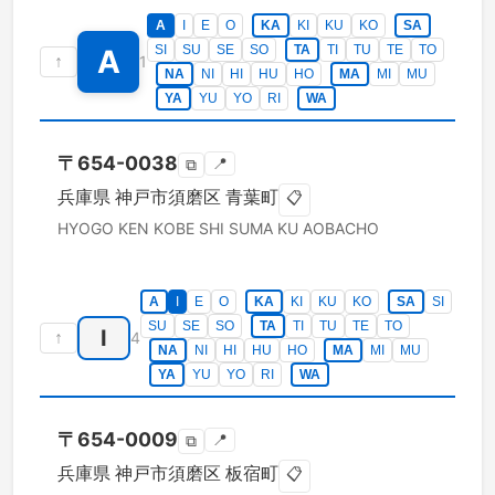
A
I
E
O
KA
KI
KU
KO
SA
SI
SU
SE
SO
TA
TI
TU
TE
TO
A
↑
1
NA
NI
HI
HU
HO
MA
MI
MU
YA
YU
YO
RI
WA
〒
654-0038
📍
⧉
兵庫県
神戸市須磨区
青葉町
📋
HYOGO KEN
KOBE SHI SUMA KU
AOBACHO
A
I
E
O
KA
KI
KU
KO
SA
SI
SU
SE
SO
TA
TI
TU
TE
TO
I
↑
4
NA
NI
HI
HU
HO
MA
MI
MU
YA
YU
YO
RI
WA
〒
654-0009
📍
⧉
兵庫県
神戸市須磨区
板宿町
📋