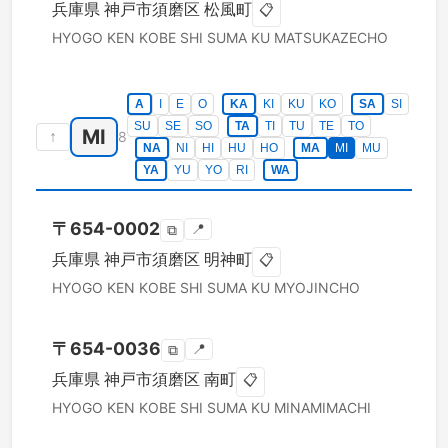
兵庫県
神戸市須磨区
松風町
📋
HYOGO KEN
KOBE SHI SUMA KU
MATSUKAZECHO
A
I
E
O
KA
KI
KU
KO
SA
SI
SU
SE
SO
TA
TI
TU
TE
TO
MI
↑
8
NA
NI
HI
HU
HO
MA
MI
MU
YA
YU
YO
RI
WA
〒
654-0002
📍
⧉
兵庫県
神戸市須磨区
明神町
📋
HYOGO KEN
KOBE SHI SUMA KU
MYOJINCHO
〒
654-0036
📍
⧉
兵庫県
神戸市須磨区
南町
📋
HYOGO KEN
KOBE SHI SUMA KU
MINAMIMACHI