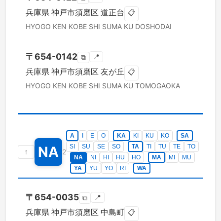
兵庫県
神戸市須磨区
道正台
📋
HYOGO KEN
KOBE SHI SUMA KU
DOSHODAI
〒
654-0142
📍
⧉
兵庫県
神戸市須磨区
友が丘
📋
HYOGO KEN
KOBE SHI SUMA KU
TOMOGAOKA
A
I
E
O
KA
KI
KU
KO
SA
SI
SU
SE
SO
TA
TI
TU
TE
TO
NA
↑
2
NA
NI
HI
HU
HO
MA
MI
MU
YA
YU
YO
RI
WA
〒
654-0035
📍
⧉
兵庫県
神戸市須磨区
中島町
📋