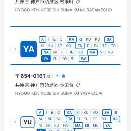
兵庫県
神戸市須磨区
村雨町
📋
HYOGO KEN
KOBE SHI SUMA KU
MURASAMECHO
A
I
E
O
KA
KI
KU
KO
SA
SI
SU
SE
SO
TA
TI
TU
TE
TO
YA
↑
1
NA
NI
HI
HU
HO
MA
MI
MU
YA
YU
YO
RI
WA
〒
654-0161
📍
🏣
⧉
兵庫県
神戸市須磨区
弥栄台
📋
HYOGO KEN
KOBE SHI SUMA KU
YASAKADAI
A
I
E
O
KA
KI
KU
KO
SA
SI
SU
SE
SO
TA
TI
TU
TE
TO
NA
YU
↑
1
NI
HI
HU
HO
MA
MI
MU
YA