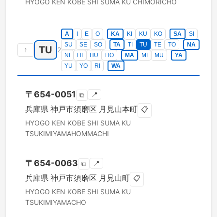
HYOGO KEN
KOBE SHI SUMA KU
CHIMORICHO
A
I
E
O
KA
KI
KU
KO
SA
SI
SU
SE
SO
TA
TI
TU
TE
TO
NA
TU
↑
2
NI
HI
HU
HO
MA
MI
MU
YA
YU
YO
RI
WA
〒
654-0051
📍
⧉
兵庫県
神戸市須磨区
月見山本町
📋
HYOGO KEN
KOBE SHI SUMA KU
TSUKIMIYAMAHOMMACHI
〒
654-0063
📍
⧉
兵庫県
神戸市須磨区
月見山町
📋
HYOGO KEN
KOBE SHI SUMA KU
TSUKIMIYAMACHO