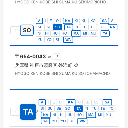
HYOGO KEN
KOBE SHI SUMA KU
SEKIMORICHO
A
I
E
O
KA
KI
KU
KO
SA
SI
SU
SE
SO
TA
TI
TU
TE
TO
NA
SO
↑
1
NI
HI
HU
HO
MA
MI
MU
YA
YU
YO
RI
WA
〒
654-0043
📍
⧉
兵庫県
神戸市須磨区
外浜町
📋
HYOGO KEN
KOBE SHI SUMA KU
SOTOHAMACHO
A
I
E
O
KA
KI
KU
KO
SA
SI
SU
SE
SO
TA
TI
TU
TE
TO
TA
↑
8
NA
NI
HI
HU
HO
MA
MI
MU
YA
YU
YO
RI
WA