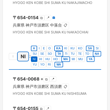
HYOGO KEN
KOBE SHI SUMA KU
NAKAJIMACHO
〒
654-0154
📍
🏣
⧉
兵庫県
神戸市須磨区
中落合
📋
HYOGO KEN
KOBE SHI SUMA KU
NAKAOCHIAI
A
I
E
O
KA
KI
KU
KO
SA
SI
SU
SE
SO
TA
TI
TU
TE
TO
NA
NI
↑
2
NI
HI
HU
HO
MA
MI
MU
YA
YU
YO
RI
WA
〒
654-0068
※
📍
⧉
兵庫県
神戸市須磨区
西須磨
📋
HYOGO KEN
KOBE SHI SUMA KU
NISHISUMA
〒
654-0155
📍
⧉