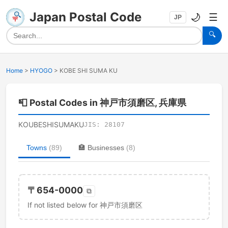
Japan Postal Code
🌙
☰
JP
🔍
Home
>
HYOGO
>
KOBE SHI SUMA KU
📮
Postal Codes in 神戸市須磨区, 兵庫県
KOUBESHISUMAKU
JIS:
28107
Towns
(
89
)
🏣
Businesses
(
8
)
〒
654-0000
⧉
If not listed below for 神戸市須磨区