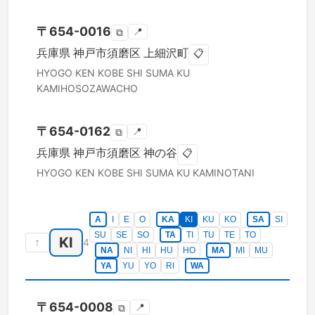
〒
654-0016
📍
⧉
兵庫県
神戸市須磨区
上細沢町
📋
HYOGO KEN
KOBE SHI SUMA KU
KAMIHOSOZAWACHO
〒
654-0162
📍
⧉
兵庫県
神戸市須磨区
神の谷
📋
HYOGO KEN
KOBE SHI SUMA KU
KAMINOTANI
A
I
E
O
KA
KI
KU
KO
SA
SI
SU
SE
SO
TA
TI
TU
TE
TO
KI
↑
4
NA
NI
HI
HU
HO
MA
MI
MU
YA
YU
YO
RI
WA
〒
654-0008
📍
⧉