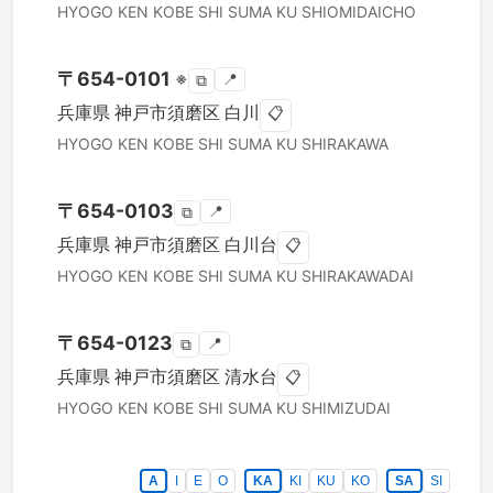
HYOGO KEN
KOBE SHI SUMA KU
SHIOMIDAICHO
〒
654-0101
※
📍
⧉
兵庫県
神戸市須磨区
白川
📋
HYOGO KEN
KOBE SHI SUMA KU
SHIRAKAWA
〒
654-0103
📍
⧉
兵庫県
神戸市須磨区
白川台
📋
HYOGO KEN
KOBE SHI SUMA KU
SHIRAKAWADAI
〒
654-0123
📍
⧉
兵庫県
神戸市須磨区
清水台
📋
HYOGO KEN
KOBE SHI SUMA KU
SHIMIZUDAI
A
I
E
O
KA
KI
KU
KO
SA
SI