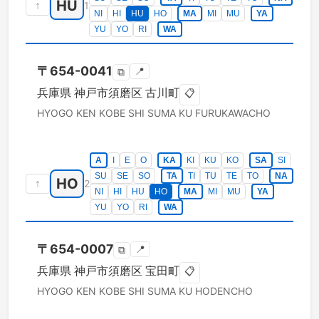
HU
↑
1
NI
HI
HU
HO
MA
MI
MU
YA
YU
YO
RI
WA
〒
654-0041
📍
⧉
兵庫県
神戸市須磨区
古川町
📋
HYOGO KEN
KOBE SHI SUMA KU
FURUKAWACHO
A
I
E
O
KA
KI
KU
KO
SA
SI
SU
SE
SO
TA
TI
TU
TE
TO
NA
HO
↑
2
NI
HI
HU
HO
MA
MI
MU
YA
YU
YO
RI
WA
〒
654-0007
📍
⧉
兵庫県
神戸市須磨区
宝田町
📋
HYOGO KEN
KOBE SHI SUMA KU
HODENCHO