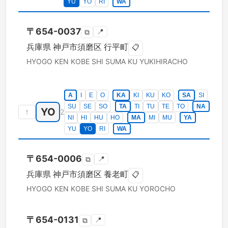
YU
YO
RI
WA
〒
654-0037
📍
⧉
兵庫県
神戸市須磨区
行平町
📋
HYOGO KEN
KOBE SHI SUMA KU
YUKIHIRACHO
A
I
E
O
KA
KI
KU
KO
SA
SI
SU
SE
SO
TA
TI
TU
TE
TO
NA
YO
↑
2
NI
HI
HU
HO
MA
MI
MU
YA
YU
YO
RI
WA
〒
654-0006
📍
⧉
兵庫県
神戸市須磨区
養老町
📋
HYOGO KEN
KOBE SHI SUMA KU
YOROCHO
〒
654-0131
📍
⧉