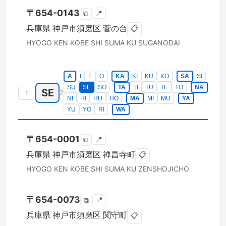
〒
654-0143
📍
⧉
兵庫県
神戸市須磨区
菅の台
📋
HYOGO KEN
KOBE SHI SUMA KU
SUGANODAI
A
I
E
O
KA
KI
KU
KO
SA
SI
SU
SE
SO
TA
TI
TU
TE
TO
NA
SE
↑
2
NI
HI
HU
HO
MA
MI
MU
YA
YU
YO
RI
WA
〒
654-0001
📍
⧉
兵庫県
神戸市須磨区
禅昌寺町
📋
HYOGO KEN
KOBE SHI SUMA KU
ZENSHOJICHO
〒
654-0073
📍
⧉
兵庫県
神戸市須磨区
関守町
📋