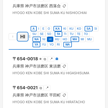
兵庫県
神戸市須磨区
西落合
📋
HYOGO KEN
KOBE SHI SUMA KU
NISHIOCHIAI
A
I
E
O
KA
KI
KU
KO
SA
SI
SU
SE
SO
TA
TI
TU
TE
TO
HI
↑
5
NA
NI
HI
HU
HO
MA
MI
MU
YA
YU
YO
RI
WA
〒
654-0018
※
📍
🏣
⧉
兵庫県
神戸市須磨区
東須磨
📋
HYOGO KEN
KOBE SHI SUMA KU
HIGASHISUMA
〒
654-0021
📍
⧉
兵庫県
神戸市須磨区
平田町
📋
HYOGO KEN
KOBE SHI SUMA KU
HIRATACHO