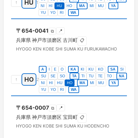
HU
↑
1
NI
HI
HU
HO
MA
MI
MU
YA
YU
YO
RI
WA
〒
654-0041
📍
⧉
兵庫県
神戸市須磨区
古川町
📋
HYOGO KEN
KOBE SHI SUMA KU
FURUKAWACHO
A
I
E
O
KA
KI
KU
KO
SA
SI
SU
SE
SO
TA
TI
TU
TE
TO
NA
HO
↑
2
NI
HI
HU
HO
MA
MI
MU
YA
YU
YO
RI
WA
〒
654-0007
📍
⧉
兵庫県
神戸市須磨区
宝田町
📋
HYOGO KEN
KOBE SHI SUMA KU
HODENCHO