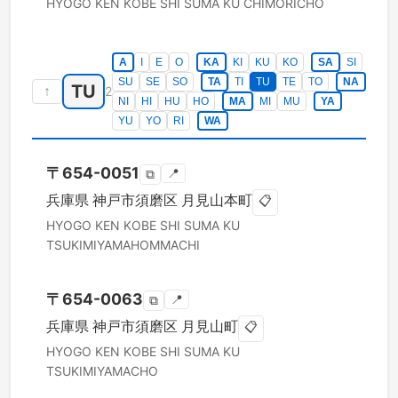
HYOGO KEN
KOBE SHI SUMA KU
CHIMORICHO
A
I
E
O
KA
KI
KU
KO
SA
SI
SU
SE
SO
TA
TI
TU
TE
TO
NA
TU
↑
2
NI
HI
HU
HO
MA
MI
MU
YA
YU
YO
RI
WA
〒
654-0051
📍
⧉
兵庫県
神戸市須磨区
月見山本町
📋
HYOGO KEN
KOBE SHI SUMA KU
TSUKIMIYAMAHOMMACHI
〒
654-0063
📍
⧉
兵庫県
神戸市須磨区
月見山町
📋
HYOGO KEN
KOBE SHI SUMA KU
TSUKIMIYAMACHO