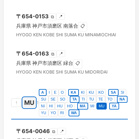
〒
654-0153
📍
⧉
兵庫県
神戸市須磨区
南落合
📋
HYOGO KEN
KOBE SHI SUMA KU
MINAMIOCHIAI
〒
654-0163
📍
⧉
兵庫県
神戸市須磨区
緑台
📋
HYOGO KEN
KOBE SHI SUMA KU
MIDORIDAI
A
I
E
O
KA
KI
KU
KO
SA
SI
SU
SE
SO
TA
TI
TU
TE
TO
NA
MU
↑
1
NI
HI
HU
HO
MA
MI
MU
YA
YU
YO
RI
WA
〒
654-0046
📍
⧉