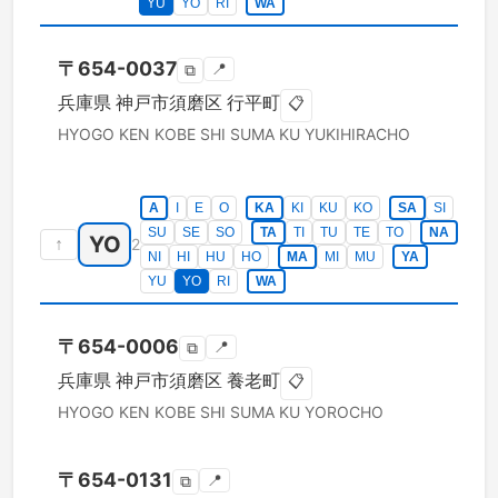
YU
YO
RI
WA
〒
654-0037
📍
⧉
兵庫県
神戸市須磨区
行平町
📋
HYOGO KEN
KOBE SHI SUMA KU
YUKIHIRACHO
A
I
E
O
KA
KI
KU
KO
SA
SI
SU
SE
SO
TA
TI
TU
TE
TO
NA
YO
↑
2
NI
HI
HU
HO
MA
MI
MU
YA
YU
YO
RI
WA
〒
654-0006
📍
⧉
兵庫県
神戸市須磨区
養老町
📋
HYOGO KEN
KOBE SHI SUMA KU
YOROCHO
〒
654-0131
📍
⧉