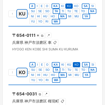
A
I
E
O
KA
KI
KU
KO
SA
SI
SU
SE
SO
TA
TI
TU
TE
TO
NA
KU
↑
1
NI
HI
HU
HO
MA
MI
MU
YA
YU
YO
RI
WA
〒
654-0111
※
📍
⧉
兵庫県
神戸市須磨区
車
📋
HYOGO KEN
KOBE SHI SUMA KU
KURUMA
A
I
E
O
KA
KI
KU
KO
SA
SI
SU
SE
SO
TA
TI
TU
TE
TO
NA
KO
↑
2
NI
HI
HU
HO
MA
MI
MU
YA
YU
YO
RI
WA
〒
654-0031
📍
⧉
兵庫県
神戸市須磨区
権現町
📋