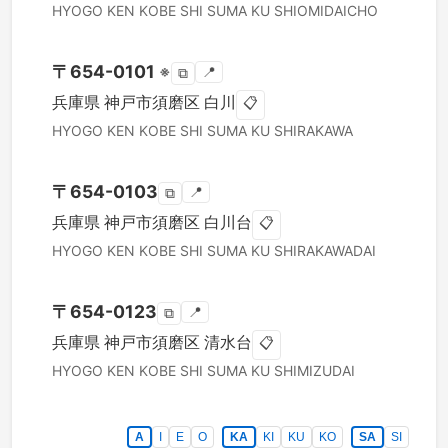
HYOGO KEN
KOBE SHI SUMA KU
SHIOMIDAICHO
〒
654-0101
※
📍
⧉
兵庫県
神戸市須磨区
白川
📋
HYOGO KEN
KOBE SHI SUMA KU
SHIRAKAWA
〒
654-0103
📍
⧉
兵庫県
神戸市須磨区
白川台
📋
HYOGO KEN
KOBE SHI SUMA KU
SHIRAKAWADAI
〒
654-0123
📍
⧉
兵庫県
神戸市須磨区
清水台
📋
HYOGO KEN
KOBE SHI SUMA KU
SHIMIZUDAI
A
I
E
O
KA
KI
KU
KO
SA
SI