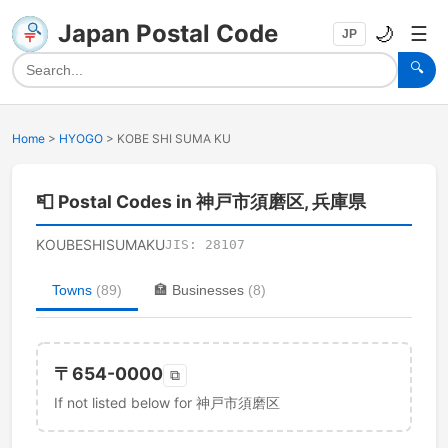
Japan Postal Code
🌙
☰
JP
🔍
Home
>
HYOGO
>
KOBE SHI SUMA KU
📮
Postal Codes in 神戸市須磨区, 兵庫県
KOUBESHISUMAKU
JIS:
28107
Towns
(
89
)
🏣
Businesses
(
8
)
〒
654-0000
⧉
If not listed below for 神戸市須磨区