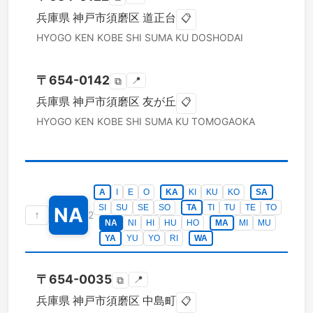
兵庫県
神戸市須磨区
道正台
📋
HYOGO KEN
KOBE SHI SUMA KU
DOSHODAI
〒
654-0142
📍
⧉
兵庫県
神戸市須磨区
友が丘
📋
HYOGO KEN
KOBE SHI SUMA KU
TOMOGAOKA
A
I
E
O
KA
KI
KU
KO
SA
SI
SU
SE
SO
TA
TI
TU
TE
TO
NA
↑
2
NA
NI
HI
HU
HO
MA
MI
MU
YA
YU
YO
RI
WA
〒
654-0035
📍
⧉
兵庫県
神戸市須磨区
中島町
📋