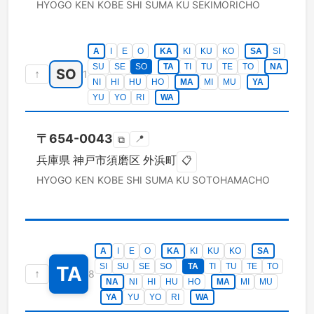
HYOGO KEN
KOBE SHI SUMA KU
SEKIMORICHO
A
I
E
O
KA
KI
KU
KO
SA
SI
SU
SE
SO
TA
TI
TU
TE
TO
NA
SO
↑
1
NI
HI
HU
HO
MA
MI
MU
YA
YU
YO
RI
WA
〒
654-0043
📍
⧉
兵庫県
神戸市須磨区
外浜町
📋
HYOGO KEN
KOBE SHI SUMA KU
SOTOHAMACHO
A
I
E
O
KA
KI
KU
KO
SA
SI
SU
SE
SO
TA
TI
TU
TE
TO
TA
↑
8
NA
NI
HI
HU
HO
MA
MI
MU
YA
YU
YO
RI
WA