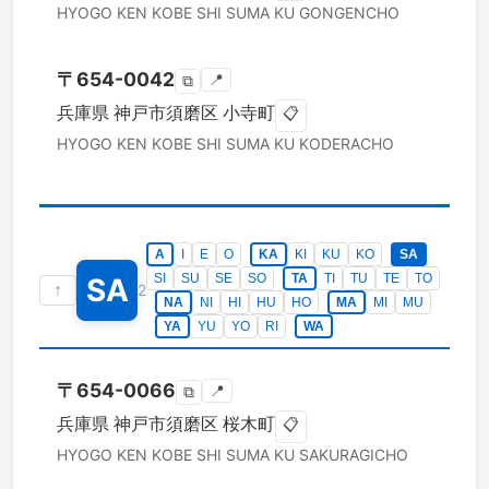
HYOGO KEN
KOBE SHI SUMA KU
GONGENCHO
〒
654-0042
📍
⧉
兵庫県
神戸市須磨区
小寺町
📋
HYOGO KEN
KOBE SHI SUMA KU
KODERACHO
A
I
E
O
KA
KI
KU
KO
SA
SI
SU
SE
SO
TA
TI
TU
TE
TO
SA
↑
2
NA
NI
HI
HU
HO
MA
MI
MU
YA
YU
YO
RI
WA
〒
654-0066
📍
⧉
兵庫県
神戸市須磨区
桜木町
📋
HYOGO KEN
KOBE SHI SUMA KU
SAKURAGICHO