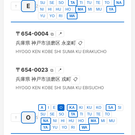
SU
SE
SO
TA
TI
TU
TE
TO
NA
E
↑
2
NI
HI
HU
HO
MA
MI
MU
YA
YU
YO
RI
WA
〒
654-0004
📍
⧉
兵庫県
神戸市須磨区
永楽町
📋
HYOGO KEN
KOBE SHI SUMA KU
EIRAKUCHO
〒
654-0023
📍
⧉
兵庫県
神戸市須磨区
戎町
📋
HYOGO KEN
KOBE SHI SUMA KU
EBISUCHO
A
I
E
O
KA
KI
KU
KO
SA
SI
SU
SE
SO
TA
TI
TU
TE
TO
O
↑
5
NA
NI
HI
HU
HO
MA
MI
MU
YA
YU
YO
RI
WA