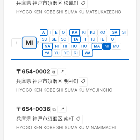
兵庫県
神戸市須磨区
松風町
📋
HYOGO KEN
KOBE SHI SUMA KU
MATSUKAZECHO
A
I
E
O
KA
KI
KU
KO
SA
SI
SU
SE
SO
TA
TI
TU
TE
TO
MI
↑
8
NA
NI
HI
HU
HO
MA
MI
MU
YA
YU
YO
RI
WA
〒
654-0002
📍
⧉
兵庫県
神戸市須磨区
明神町
📋
HYOGO KEN
KOBE SHI SUMA KU
MYOJINCHO
〒
654-0036
📍
⧉
兵庫県
神戸市須磨区
南町
📋
HYOGO KEN
KOBE SHI SUMA KU
MINAMIMACHI