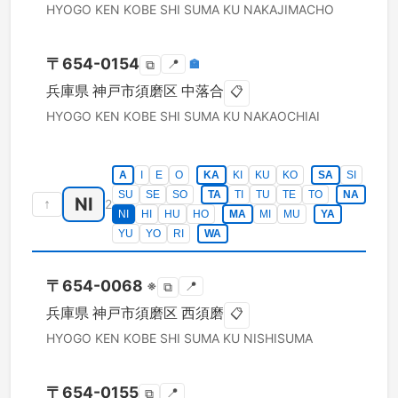
HYOGO KEN
KOBE SHI SUMA KU
NAKAJIMACHO
〒
654-0154
📍
🏣
⧉
兵庫県
神戸市須磨区
中落合
📋
HYOGO KEN
KOBE SHI SUMA KU
NAKAOCHIAI
A
I
E
O
KA
KI
KU
KO
SA
SI
SU
SE
SO
TA
TI
TU
TE
TO
NA
NI
↑
2
NI
HI
HU
HO
MA
MI
MU
YA
YU
YO
RI
WA
〒
654-0068
※
📍
⧉
兵庫県
神戸市須磨区
西須磨
📋
HYOGO KEN
KOBE SHI SUMA KU
NISHISUMA
〒
654-0155
📍
⧉