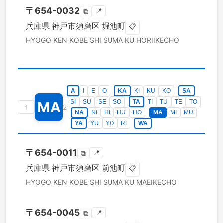
〒
654-0032
📍
⧉
兵庫県
神戸市須磨区
堀池町
📋
HYOGO KEN
KOBE SHI SUMA KU
HORIIKECHO
A
I
E
O
KA
KI
KU
KO
SA
SI
SU
SE
SO
TA
TI
TU
TE
TO
MA
↑
2
NA
NI
HI
HU
HO
MA
MI
MU
YA
YU
YO
RI
WA
〒
654-0011
📍
⧉
兵庫県
神戸市須磨区
前池町
📋
HYOGO KEN
KOBE SHI SUMA KU
MAEIKECHO
〒
654-0045
📍
⧉