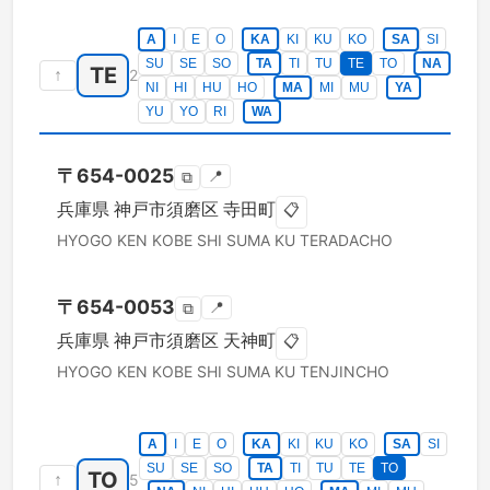
A
I
E
O
KA
KI
KU
KO
SA
SI
SU
SE
SO
TA
TI
TU
TE
TO
NA
TE
↑
2
NI
HI
HU
HO
MA
MI
MU
YA
YU
YO
RI
WA
〒
654-0025
📍
⧉
兵庫県
神戸市須磨区
寺田町
📋
HYOGO KEN
KOBE SHI SUMA KU
TERADACHO
〒
654-0053
📍
⧉
兵庫県
神戸市須磨区
天神町
📋
HYOGO KEN
KOBE SHI SUMA KU
TENJINCHO
A
I
E
O
KA
KI
KU
KO
SA
SI
SU
SE
SO
TA
TI
TU
TE
TO
TO
↑
5