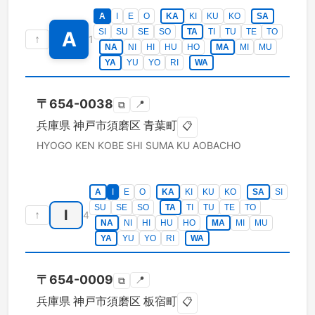
A
I
E
O
KA
KI
KU
KO
SA
SI
SU
SE
SO
TA
TI
TU
TE
TO
A
↑
1
NA
NI
HI
HU
HO
MA
MI
MU
YA
YU
YO
RI
WA
〒
654-0038
📍
⧉
兵庫県
神戸市須磨区
青葉町
📋
HYOGO KEN
KOBE SHI SUMA KU
AOBACHO
A
I
E
O
KA
KI
KU
KO
SA
SI
SU
SE
SO
TA
TI
TU
TE
TO
I
↑
4
NA
NI
HI
HU
HO
MA
MI
MU
YA
YU
YO
RI
WA
〒
654-0009
📍
⧉
兵庫県
神戸市須磨区
板宿町
📋