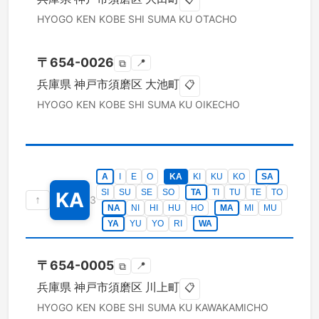
HYOGO KEN
KOBE SHI SUMA KU
OTACHO
〒
654-0026
📍
⧉
兵庫県
神戸市須磨区
大池町
📋
HYOGO KEN
KOBE SHI SUMA KU
OIKECHO
A
I
E
O
KA
KI
KU
KO
SA
SI
SU
SE
SO
TA
TI
TU
TE
TO
KA
↑
3
NA
NI
HI
HU
HO
MA
MI
MU
YA
YU
YO
RI
WA
〒
654-0005
📍
⧉
兵庫県
神戸市須磨区
川上町
📋
HYOGO KEN
KOBE SHI SUMA KU
KAWAKAMICHO