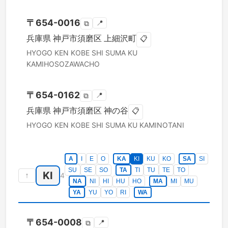
〒
654-0016
📍
⧉
兵庫県
神戸市須磨区
上細沢町
📋
HYOGO KEN
KOBE SHI SUMA KU
KAMIHOSOZAWACHO
〒
654-0162
📍
⧉
兵庫県
神戸市須磨区
神の谷
📋
HYOGO KEN
KOBE SHI SUMA KU
KAMINOTANI
A
I
E
O
KA
KI
KU
KO
SA
SI
SU
SE
SO
TA
TI
TU
TE
TO
KI
↑
4
NA
NI
HI
HU
HO
MA
MI
MU
YA
YU
YO
RI
WA
〒
654-0008
📍
⧉