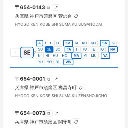
〒
654-0143
📍
⧉
兵庫県
神戸市須磨区
菅の台
📋
HYOGO KEN
KOBE SHI SUMA KU
SUGANODAI
A
I
E
O
KA
KI
KU
KO
SA
SI
SU
SE
SO
TA
TI
TU
TE
TO
NA
SE
↑
2
NI
HI
HU
HO
MA
MI
MU
YA
YU
YO
RI
WA
〒
654-0001
📍
⧉
兵庫県
神戸市須磨区
禅昌寺町
📋
HYOGO KEN
KOBE SHI SUMA KU
ZENSHOJICHO
〒
654-0073
📍
⧉
兵庫県
神戸市須磨区
関守町
📋