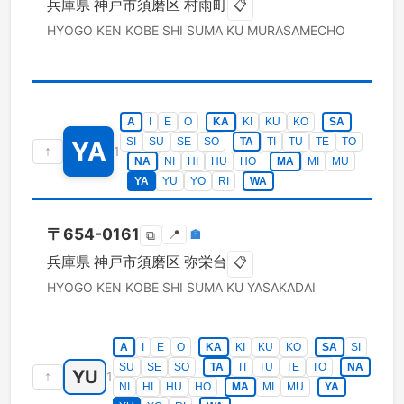
兵庫県
神戸市須磨区
村雨町
📋
HYOGO KEN
KOBE SHI SUMA KU
MURASAMECHO
A
I
E
O
KA
KI
KU
KO
SA
SI
SU
SE
SO
TA
TI
TU
TE
TO
YA
↑
1
NA
NI
HI
HU
HO
MA
MI
MU
YA
YU
YO
RI
WA
〒
654-0161
📍
🏣
⧉
兵庫県
神戸市須磨区
弥栄台
📋
HYOGO KEN
KOBE SHI SUMA KU
YASAKADAI
A
I
E
O
KA
KI
KU
KO
SA
SI
SU
SE
SO
TA
TI
TU
TE
TO
NA
YU
↑
1
NI
HI
HU
HO
MA
MI
MU
YA