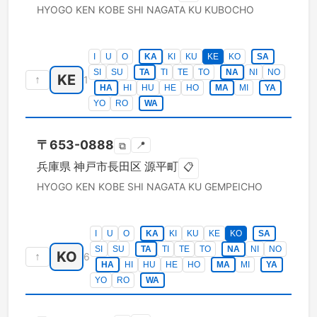
HYOGO KEN
KOBE SHI NAGATA KU
KUBOCHO
I
U
O
KA
KI
KU
KE
KO
SA
SI
SU
TA
TI
TE
TO
NA
NI
NO
KE
↑
1
HA
HI
HU
HE
HO
MA
MI
YA
YO
RO
WA
〒
653-0888
📍
⧉
兵庫県
神戸市長田区
源平町
📋
HYOGO KEN
KOBE SHI NAGATA KU
GEMPEICHO
I
U
O
KA
KI
KU
KE
KO
SA
SI
SU
TA
TI
TE
TO
NA
NI
NO
KO
↑
6
HA
HI
HU
HE
HO
MA
MI
YA
YO
RO
WA