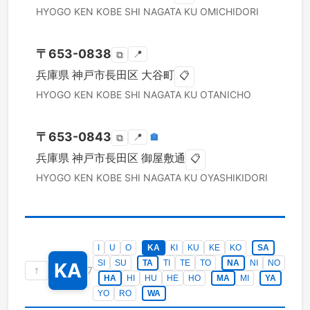
HYOGO KEN
KOBE SHI NAGATA KU
OMICHIDORI
〒
653-0838
📍
⧉
兵庫県
神戸市長田区
大谷町
📋
HYOGO KEN
KOBE SHI NAGATA KU
OTANICHO
〒
653-0843
📍
🏣
⧉
兵庫県
神戸市長田区
御屋敷通
📋
HYOGO KEN
KOBE SHI NAGATA KU
OYASHIKIDORI
I
U
O
KA
KI
KU
KE
KO
SA
SI
SU
TA
TI
TE
TO
NA
NI
NO
KA
↑
7
HA
HI
HU
HE
HO
MA
MI
YA
YO
RO
WA