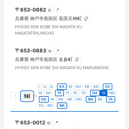
〒
653-0882
📍
⧉
兵庫県
神戸市長田区
長田天神町
📋
HYOGO KEN
KOBE SHI NAGATA KU
NAGATATENJINCHO
〒
653-0883
📍
⧉
兵庫県
神戸市長田区
名倉町
📋
HYOGO KEN
KOBE SHI NAGATA KU
NAGURACHO
I
U
O
KA
KI
KU
KE
KO
SA
SI
SU
TA
TI
TE
TO
NA
NI
NO
NI
↑
5
HA
HI
HU
HE
HO
MA
MI
YA
YO
RO
WA
〒
653-0012
📍
⧉