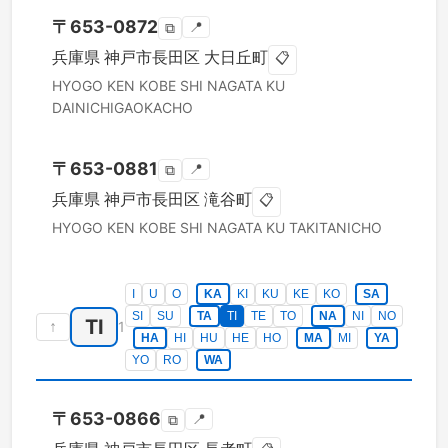
〒
653-0872
📍
⧉
兵庫県
神戸市長田区
大日丘町
📋
HYOGO KEN
KOBE SHI NAGATA KU
DAINICHIGAOKACHO
〒
653-0881
📍
⧉
兵庫県
神戸市長田区
滝谷町
📋
HYOGO KEN
KOBE SHI NAGATA KU
TAKITANICHO
I
U
O
KA
KI
KU
KE
KO
SA
SI
SU
TA
TI
TE
TO
NA
NI
NO
TI
↑
1
HA
HI
HU
HE
HO
MA
MI
YA
YO
RO
WA
〒
653-0866
📍
⧉