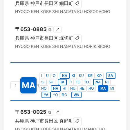
兵庫県
神戸市長田区
細田町
📋
HYOGO KEN
KOBE SHI NAGATA KU
HOSODACHO
〒
653-0885
📍
⧉
兵庫県
神戸市長田区
堀切町
📋
HYOGO KEN
KOBE SHI NAGATA KU
HORIKIRICHO
I
U
O
KA
KI
KU
KE
KO
SA
SI
SU
TA
TI
TE
TO
NA
NI
MA
↑
4
NO
HA
HI
HU
HE
HO
MA
MI
YA
YO
RO
WA
〒
653-0025
📍
⧉
兵庫県
神戸市長田区
真野町
📋
HYOGO KEN
KOBE SHI NAGATA KU
MANOCHO