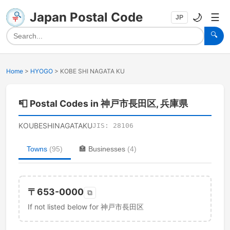
Japan Postal Code
🌙
☰
JP
🔍
Home
>
HYOGO
>
KOBE SHI NAGATA KU
📮
Postal Codes in 神戸市長田区, 兵庫県
KOUBESHINAGATAKU
JIS:
28106
Towns
(
95
)
🏣
Businesses
(
4
)
〒
653-0000
⧉
If not listed below for 神戸市長田区