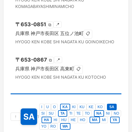
KOMAGABAYASHIMINAMICHO
〒
653-0851
📍
⧉
兵庫県
神戸市長田区
五位ノ池町
📋
HYOGO KEN
KOBE SHI NAGATA KU
GOINOIKECHO
〒
653-0867
📍
⧉
兵庫県
神戸市長田区
高東町
📋
HYOGO KEN
KOBE SHI NAGATA KU
KOTOCHO
I
U
O
KA
KI
KU
KE
KO
SA
SI
SU
TA
TI
TE
TO
NA
NI
NO
SA
↑
1
HA
HI
HU
HE
HO
MA
MI
YA
YO
RO
WA