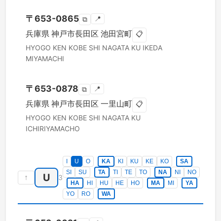
〒
653-0865
📍
⧉
兵庫県
神戸市長田区
池田宮町
📋
HYOGO KEN
KOBE SHI NAGATA KU
IKEDA
MIYAMACHI
〒
653-0878
📍
⧉
兵庫県
神戸市長田区
一里山町
📋
HYOGO KEN
KOBE SHI NAGATA KU
ICHIRIYAMACHO
I
U
O
KA
KI
KU
KE
KO
SA
SI
SU
TA
TI
TE
TO
NA
NI
NO
U
↑
3
HA
HI
HU
HE
HO
MA
MI
YA
YO
RO
WA