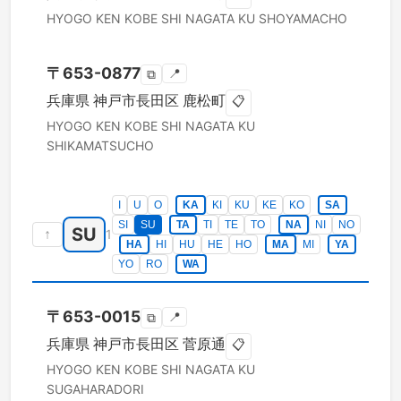
HYOGO KEN
KOBE SHI NAGATA KU
SHOYAMACHO
〒
653-0877
📍
⧉
兵庫県
神戸市長田区
鹿松町
📋
HYOGO KEN
KOBE SHI NAGATA KU
SHIKAMATSUCHO
I
U
O
KA
KI
KU
KE
KO
SA
SI
SU
TA
TI
TE
TO
NA
NI
NO
SU
↑
1
HA
HI
HU
HE
HO
MA
MI
YA
YO
RO
WA
〒
653-0015
📍
⧉
兵庫県
神戸市長田区
菅原通
📋
HYOGO KEN
KOBE SHI NAGATA KU
SUGAHARADORI