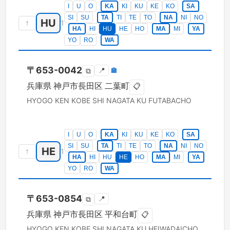
I
U
O
KA
KI
KU
KE
KO
SA
SI
SU
TA
TI
TE
TO
NA
NI
NO
HU
↑
1
HA
HI
HU
HE
HO
MA
MI
YA
YO
RO
WA
〒
653-0042
📍
🏣
⧉
兵庫県
神戸市長田区
二葉町
📋
HYOGO KEN
KOBE SHI NAGATA KU
FUTABACHO
I
U
O
KA
KI
KU
KE
KO
SA
SI
SU
TA
TI
TE
TO
NA
NI
NO
HE
↑
1
HA
HI
HU
HE
HO
MA
MI
YA
YO
RO
WA
〒
653-0854
📍
⧉
兵庫県
神戸市長田区
平和台町
📋
HYOGO KEN
KOBE SHI NAGATA KU
HEIWADAICHO