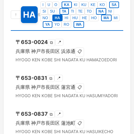
I
U
O
KA
KI
KU
KE
KO
SA
SI
SU
TA
TI
TE
TO
NA
NI
HA
↑
6
NO
HA
HI
HU
HE
HO
MA
MI
YA
YO
RO
WA
〒
653-0024
📍
⧉
兵庫県
神戸市長田区
浜添通
📋
HYOGO KEN
KOBE SHI NAGATA KU
HAMAZOEDORI
〒
653-0831
📍
⧉
兵庫県
神戸市長田区
蓮宮通
📋
HYOGO KEN
KOBE SHI NAGATA KU
HASUMIYADORI
〒
653-0837
📍
⧉
兵庫県
神戸市長田区
蓮池町
📋
HYOGO KEN
KOBE SHI NAGATA KU
HASUIKECHO