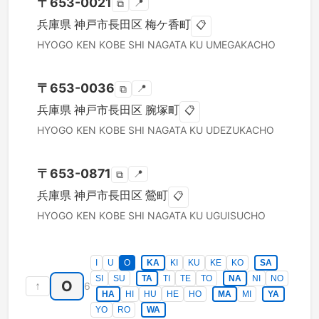
〒
653-0021
📍
⧉
兵庫県
神戸市長田区
梅ケ香町
📋
HYOGO KEN
KOBE SHI NAGATA KU
UMEGAKACHO
〒
653-0036
📍
⧉
兵庫県
神戸市長田区
腕塚町
📋
HYOGO KEN
KOBE SHI NAGATA KU
UDEZUKACHO
〒
653-0871
📍
⧉
兵庫県
神戸市長田区
鶯町
📋
HYOGO KEN
KOBE SHI NAGATA KU
UGUISUCHO
I
U
O
KA
KI
KU
KE
KO
SA
SI
SU
TA
TI
TE
TO
NA
NI
NO
O
↑
6
HA
HI
HU
HE
HO
MA
MI
YA
YO
RO
WA