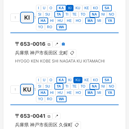
I
U
O
KA
KI
KU
KE
KO
SA
SI
SU
TA
TI
TE
TO
NA
NI
NO
KI
↑
1
HA
HI
HU
HE
HO
MA
MI
YA
YO
RO
WA
〒
653-0016
📍
🏣
⧉
兵庫県
神戸市長田区
北町
📋
HYOGO KEN
KOBE SHI NAGATA KU
KITAMACHI
I
U
O
KA
KI
KU
KE
KO
SA
SI
SU
TA
TI
TE
TO
NA
NI
NO
KU
↑
1
HA
HI
HU
HE
HO
MA
MI
YA
YO
RO
WA
〒
653-0041
📍
⧉
兵庫県
神戸市長田区
久保町
📋