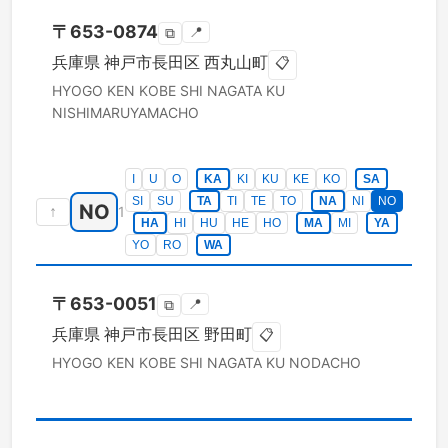
〒
653-0874
📍
⧉
兵庫県
神戸市長田区
西丸山町
📋
HYOGO KEN
KOBE SHI NAGATA KU
NISHIMARUYAMACHO
I
U
O
KA
KI
KU
KE
KO
SA
SI
SU
TA
TI
TE
TO
NA
NI
NO
NO
↑
1
HA
HI
HU
HE
HO
MA
MI
YA
YO
RO
WA
〒
653-0051
📍
⧉
兵庫県
神戸市長田区
野田町
📋
HYOGO KEN
KOBE SHI NAGATA KU
NODACHO