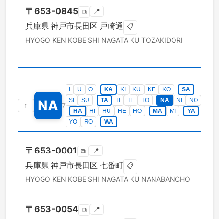
〒
653-0845
📍
⧉
兵庫県
神戸市長田区
戸崎通
📋
HYOGO KEN
KOBE SHI NAGATA KU
TOZAKIDORI
I
U
O
KA
KI
KU
KE
KO
SA
SI
SU
TA
TI
TE
TO
NA
NI
NO
NA
↑
7
HA
HI
HU
HE
HO
MA
MI
YA
YO
RO
WA
〒
653-0001
📍
⧉
兵庫県
神戸市長田区
七番町
📋
HYOGO KEN
KOBE SHI NAGATA KU
NANABANCHO
〒
653-0054
📍
⧉