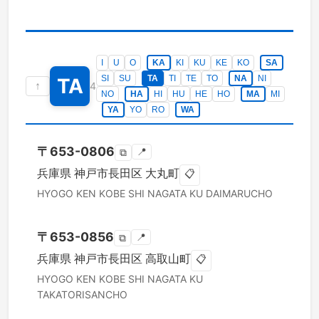
I
U
O
KA
KI
KU
KE
KO
SA
SI
SU
TA
TI
TE
TO
NA
NI
TA
↑
4
NO
HA
HI
HU
HE
HO
MA
MI
YA
YO
RO
WA
〒
653-0806
📍
⧉
兵庫県
神戸市長田区
大丸町
📋
HYOGO KEN
KOBE SHI NAGATA KU
DAIMARUCHO
〒
653-0856
📍
⧉
兵庫県
神戸市長田区
高取山町
📋
HYOGO KEN
KOBE SHI NAGATA KU
TAKATORISANCHO