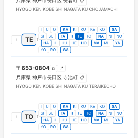
兵庫県
神戸市長田区
長者町
📋
HYOGO KEN
KOBE SHI NAGATA KU
CHOJAMACHI
I
U
O
KA
KI
KU
KE
KO
SA
SI
SU
TA
TI
TE
TO
NA
NI
NO
TE
↑
1
HA
HI
HU
HE
HO
MA
MI
YA
YO
RO
WA
〒
653-0804
📍
⧉
兵庫県
神戸市長田区
寺池町
📋
HYOGO KEN
KOBE SHI NAGATA KU
TERAIKECHO
I
U
O
KA
KI
KU
KE
KO
SA
SI
SU
TA
TI
TE
TO
NA
NI
NO
TO
↑
1
HA
HI
HU
HE
HO
MA
MI
YA
YO
RO
WA