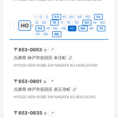
I
U
O
KA
KI
KU
KE
KO
SA
SI
SU
TA
TI
TE
TO
NA
NI
NO
HO
↑
4
HA
HI
HU
HE
HO
MA
MI
YA
YO
RO
WA
〒
653-0053
📍
⧉
兵庫県
神戸市長田区
本庄町
📋
HYOGO KEN
KOBE SHI NAGATA KU
HONJOCHO
〒
653-0801
📍
⧉
兵庫県
神戸市長田区
房王寺町
📋
HYOGO KEN
KOBE SHI NAGATA KU
BOOJICHO
〒
653-0835
📍
⧉