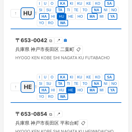
I
U
O
KA
KI
KU
KE
KO
SA
SI
SU
TA
TI
TE
TO
NA
NI
NO
HU
↑
1
HA
HI
HU
HE
HO
MA
MI
YA
YO
RO
WA
〒
653-0042
📍
🏣
⧉
兵庫県
神戸市長田区
二葉町
📋
HYOGO KEN
KOBE SHI NAGATA KU
FUTABACHO
I
U
O
KA
KI
KU
KE
KO
SA
SI
SU
TA
TI
TE
TO
NA
NI
NO
HE
↑
1
HA
HI
HU
HE
HO
MA
MI
YA
YO
RO
WA
〒
653-0854
📍
⧉
兵庫県
神戸市長田区
平和台町
📋
HYOGO KEN
KOBE SHI NAGATA KU
HEIWADAICHO