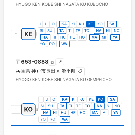
HYOGO KEN
KOBE SHI NAGATA KU
KUBOCHO
I
U
O
KA
KI
KU
KE
KO
SA
SI
SU
TA
TI
TE
TO
NA
NI
NO
KE
↑
1
HA
HI
HU
HE
HO
MA
MI
YA
YO
RO
WA
〒
653-0888
📍
⧉
兵庫県
神戸市長田区
源平町
📋
HYOGO KEN
KOBE SHI NAGATA KU
GEMPEICHO
I
U
O
KA
KI
KU
KE
KO
SA
SI
SU
TA
TI
TE
TO
NA
NI
NO
KO
↑
6
HA
HI
HU
HE
HO
MA
MI
YA
YO
RO
WA