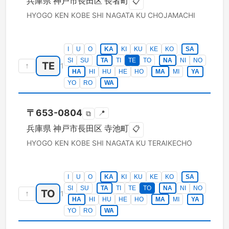
兵庫県
神戸市長田区
長者町
📋
HYOGO KEN
KOBE SHI NAGATA KU
CHOJAMACHI
I
U
O
KA
KI
KU
KE
KO
SA
SI
SU
TA
TI
TE
TO
NA
NI
NO
TE
↑
1
HA
HI
HU
HE
HO
MA
MI
YA
YO
RO
WA
〒
653-0804
📍
⧉
兵庫県
神戸市長田区
寺池町
📋
HYOGO KEN
KOBE SHI NAGATA KU
TERAIKECHO
I
U
O
KA
KI
KU
KE
KO
SA
SI
SU
TA
TI
TE
TO
NA
NI
NO
TO
↑
1
HA
HI
HU
HE
HO
MA
MI
YA
YO
RO
WA