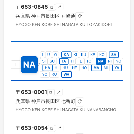
〒
653-0845
📍
⧉
兵庫県
神戸市長田区
戸崎通
📋
HYOGO KEN
KOBE SHI NAGATA KU
TOZAKIDORI
I
U
O
KA
KI
KU
KE
KO
SA
SI
SU
TA
TI
TE
TO
NA
NI
NO
NA
↑
7
HA
HI
HU
HE
HO
MA
MI
YA
YO
RO
WA
〒
653-0001
📍
⧉
兵庫県
神戸市長田区
七番町
📋
HYOGO KEN
KOBE SHI NAGATA KU
NANABANCHO
〒
653-0054
📍
⧉