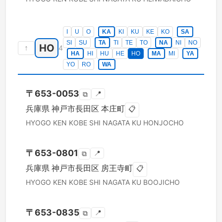
I
U
O
KA
KI
KU
KE
KO
SA
SI
SU
TA
TI
TE
TO
NA
NI
NO
HO
↑
4
HA
HI
HU
HE
HO
MA
MI
YA
YO
RO
WA
〒
653-0053
📍
⧉
兵庫県
神戸市長田区
本庄町
📋
HYOGO KEN
KOBE SHI NAGATA KU
HONJOCHO
〒
653-0801
📍
⧉
兵庫県
神戸市長田区
房王寺町
📋
HYOGO KEN
KOBE SHI NAGATA KU
BOOJICHO
〒
653-0835
📍
⧉