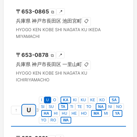
〒
653-0865
📍
⧉
兵庫県
神戸市長田区
池田宮町
📋
HYOGO KEN
KOBE SHI NAGATA KU
IKEDA
MIYAMACHI
〒
653-0878
📍
⧉
兵庫県
神戸市長田区
一里山町
📋
HYOGO KEN
KOBE SHI NAGATA KU
ICHIRIYAMACHO
I
U
O
KA
KI
KU
KE
KO
SA
SI
SU
TA
TI
TE
TO
NA
NI
NO
U
↑
3
HA
HI
HU
HE
HO
MA
MI
YA
YO
RO
WA