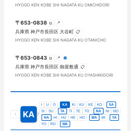
HYOGO KEN
KOBE SHI NAGATA KU
OMICHIDORI
〒
653-0838
📍
⧉
兵庫県
神戸市長田区
大谷町
📋
HYOGO KEN
KOBE SHI NAGATA KU
OTANICHO
〒
653-0843
📍
🏣
⧉
兵庫県
神戸市長田区
御屋敷通
📋
HYOGO KEN
KOBE SHI NAGATA KU
OYASHIKIDORI
I
U
O
KA
KI
KU
KE
KO
SA
SI
SU
TA
TI
TE
TO
NA
NI
NO
KA
↑
7
HA
HI
HU
HE
HO
MA
MI
YA
YO
RO
WA