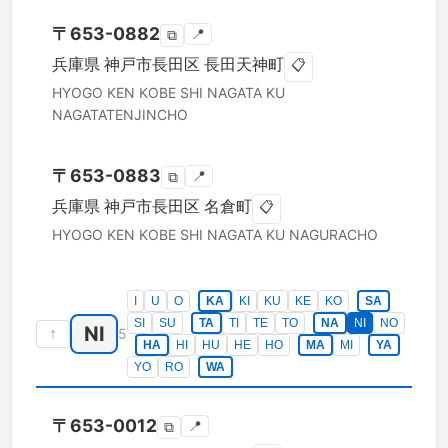
〒
653-0882
📍
⧉
兵庫県
神戸市長田区
長田天神町
📋
HYOGO KEN
KOBE SHI NAGATA KU
NAGATATENJINCHO
〒
653-0883
📍
⧉
兵庫県
神戸市長田区
名倉町
📋
HYOGO KEN
KOBE SHI NAGATA KU
NAGURACHO
I
U
O
KA
KI
KU
KE
KO
SA
SI
SU
TA
TI
TE
TO
NA
NI
NO
NI
↑
5
HA
HI
HU
HE
HO
MA
MI
YA
YO
RO
WA
〒
653-0012
📍
⧉