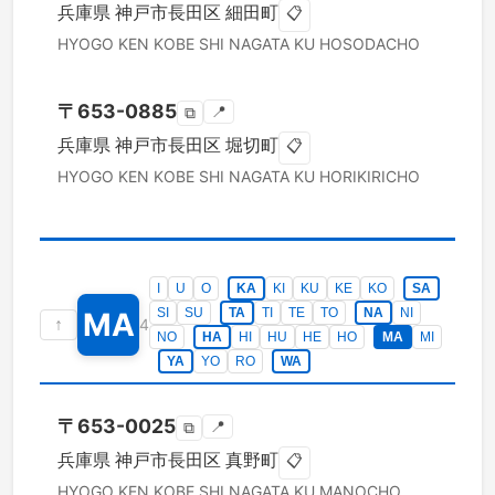
兵庫県
神戸市長田区
細田町
📋
HYOGO KEN
KOBE SHI NAGATA KU
HOSODACHO
〒
653-0885
📍
⧉
兵庫県
神戸市長田区
堀切町
📋
HYOGO KEN
KOBE SHI NAGATA KU
HORIKIRICHO
I
U
O
KA
KI
KU
KE
KO
SA
SI
SU
TA
TI
TE
TO
NA
NI
MA
↑
4
NO
HA
HI
HU
HE
HO
MA
MI
YA
YO
RO
WA
〒
653-0025
📍
⧉
兵庫県
神戸市長田区
真野町
📋
HYOGO KEN
KOBE SHI NAGATA KU
MANOCHO