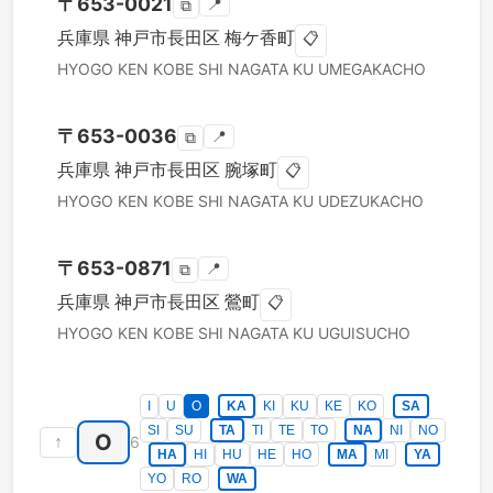
〒
653-0021
📍
⧉
兵庫県
神戸市長田区
梅ケ香町
📋
HYOGO KEN
KOBE SHI NAGATA KU
UMEGAKACHO
〒
653-0036
📍
⧉
兵庫県
神戸市長田区
腕塚町
📋
HYOGO KEN
KOBE SHI NAGATA KU
UDEZUKACHO
〒
653-0871
📍
⧉
兵庫県
神戸市長田区
鶯町
📋
HYOGO KEN
KOBE SHI NAGATA KU
UGUISUCHO
I
U
O
KA
KI
KU
KE
KO
SA
SI
SU
TA
TI
TE
TO
NA
NI
NO
O
↑
6
HA
HI
HU
HE
HO
MA
MI
YA
YO
RO
WA