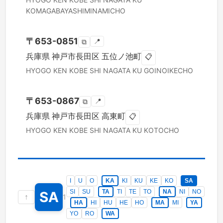
KOMAGABAYASHIMINAMICHO
〒
653-0851
📍
⧉
兵庫県
神戸市長田区
五位ノ池町
📋
HYOGO KEN
KOBE SHI NAGATA KU
GOINOIKECHO
〒
653-0867
📍
⧉
兵庫県
神戸市長田区
高東町
📋
HYOGO KEN
KOBE SHI NAGATA KU
KOTOCHO
I
U
O
KA
KI
KU
KE
KO
SA
SI
SU
TA
TI
TE
TO
NA
NI
NO
SA
↑
1
HA
HI
HU
HE
HO
MA
MI
YA
YO
RO
WA