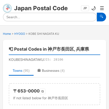
Japan Postal Code
🌙
☰
JP
🔍
Home
>
HYOGO
>
KOBE SHI NAGATA KU
📮
Postal Codes in 神戸市長田区, 兵庫県
KOUBESHINAGATAKU
JIS:
28106
Towns
(
95
)
🏣
Businesses
(
4
)
〒
653-0000
⧉
If not listed below for 神戸市長田区