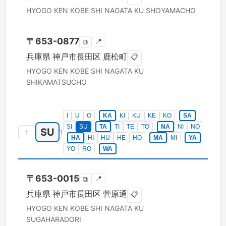
HYOGO KEN
KOBE SHI NAGATA KU
SHOYAMACHO
〒
653-0877
📍
⧉
兵庫県
神戸市長田区
鹿松町
📋
HYOGO KEN
KOBE SHI NAGATA KU
SHIKAMATSUCHO
I
U
O
KA
KI
KU
KE
KO
SA
SI
SU
TA
TI
TE
TO
NA
NI
NO
SU
↑
1
HA
HI
HU
HE
HO
MA
MI
YA
YO
RO
WA
〒
653-0015
📍
⧉
兵庫県
神戸市長田区
菅原通
📋
HYOGO KEN
KOBE SHI NAGATA KU
SUGAHARADORI