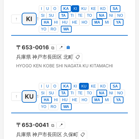
I
U
O
KA
KI
KU
KE
KO
SA
SI
SU
TA
TI
TE
TO
NA
NI
NO
KI
↑
1
HA
HI
HU
HE
HO
MA
MI
YA
YO
RO
WA
〒
653-0016
📍
🏣
⧉
兵庫県
神戸市長田区
北町
📋
HYOGO KEN
KOBE SHI NAGATA KU
KITAMACHI
I
U
O
KA
KI
KU
KE
KO
SA
SI
SU
TA
TI
TE
TO
NA
NI
NO
KU
↑
1
HA
HI
HU
HE
HO
MA
MI
YA
YO
RO
WA
〒
653-0041
📍
⧉
兵庫県
神戸市長田区
久保町
📋