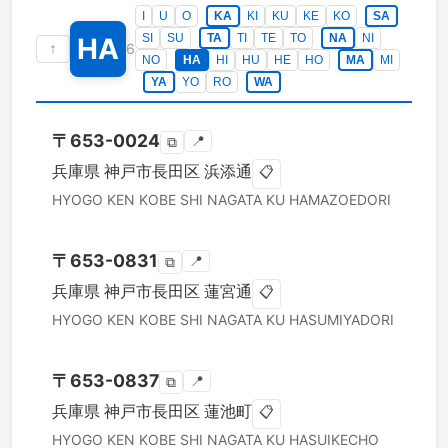
I
U
O
KA
KI
KU
KE
KO
SA
SI
SU
TA
TI
TE
TO
NA
NI
HA
↑
6
NO
HA
HI
HU
HE
HO
MA
MI
YA
YO
RO
WA
〒
653-0024
📍
⧉
兵庫県
神戸市長田区
浜添通
📋
HYOGO KEN
KOBE SHI NAGATA KU
HAMAZOEDORI
〒
653-0831
📍
⧉
兵庫県
神戸市長田区
蓮宮通
📋
HYOGO KEN
KOBE SHI NAGATA KU
HASUMIYADORI
〒
653-0837
📍
⧉
兵庫県
神戸市長田区
蓮池町
📋
HYOGO KEN
KOBE SHI NAGATA KU
HASUIKECHO