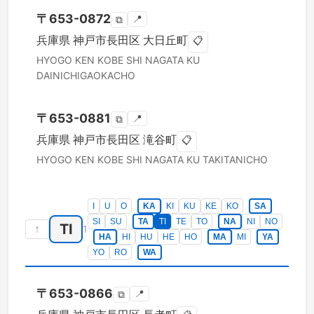
〒
653-0872
📍
⧉
兵庫県
神戸市長田区
大日丘町
📋
HYOGO KEN
KOBE SHI NAGATA KU
DAINICHIGAOKACHO
〒
653-0881
📍
⧉
兵庫県
神戸市長田区
滝谷町
📋
HYOGO KEN
KOBE SHI NAGATA KU
TAKITANICHO
I
U
O
KA
KI
KU
KE
KO
SA
SI
SU
TA
TI
TE
TO
NA
NI
NO
TI
↑
1
HA
HI
HU
HE
HO
MA
MI
YA
YO
RO
WA
〒
653-0866
📍
⧉