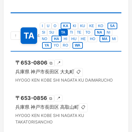
I
U
O
KA
KI
KU
KE
KO
SA
SI
SU
TA
TI
TE
TO
NA
NI
TA
↑
4
NO
HA
HI
HU
HE
HO
MA
MI
YA
YO
RO
WA
〒
653-0806
📍
⧉
兵庫県
神戸市長田区
大丸町
📋
HYOGO KEN
KOBE SHI NAGATA KU
DAIMARUCHO
〒
653-0856
📍
⧉
兵庫県
神戸市長田区
高取山町
📋
HYOGO KEN
KOBE SHI NAGATA KU
TAKATORISANCHO