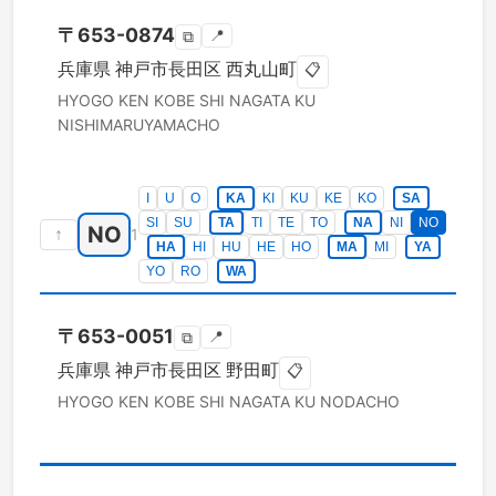
〒
653-0874
📍
⧉
兵庫県
神戸市長田区
西丸山町
📋
HYOGO KEN
KOBE SHI NAGATA KU
NISHIMARUYAMACHO
I
U
O
KA
KI
KU
KE
KO
SA
SI
SU
TA
TI
TE
TO
NA
NI
NO
NO
↑
1
HA
HI
HU
HE
HO
MA
MI
YA
YO
RO
WA
〒
653-0051
📍
⧉
兵庫県
神戸市長田区
野田町
📋
HYOGO KEN
KOBE SHI NAGATA KU
NODACHO