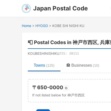
Japan Postal Code
Home
>
HYOGO
>
KOBE SHI NISHI KU
📮
Postal Codes in 神戸市西区, 兵
KOUBESHINISHIKU
JIS:
28111
Towns
🏣
Businesses
(
125
)
(
10
)
〒
650-0000
⧉
If not listed below for 神戸市西区