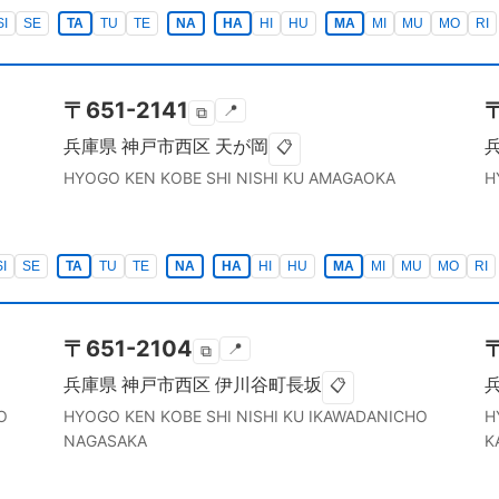
SI
SE
TA
TU
TE
NA
HA
HI
HU
MA
MI
MU
MO
RI
〒
651-2141
📍
⧉
兵庫県
神戸市西区
天が岡
📋
HYOGO KEN
KOBE SHI NISHI KU
AMAGAOKA
H
SI
SE
TA
TU
TE
NA
HA
HI
HU
MA
MI
MU
MO
RI
〒
651-2104
📍
⧉
兵庫県
神戸市西区
伊川谷町長坂
📋
O
HYOGO KEN
KOBE SHI NISHI KU
IKAWADANICHO
H
NAGASAKA
K