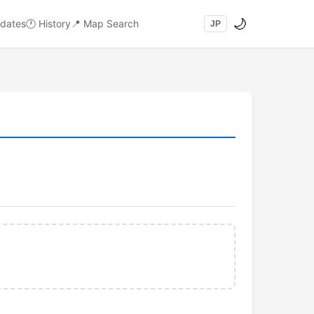
🌙
dates
🕐
History
📍
Map Search
JP