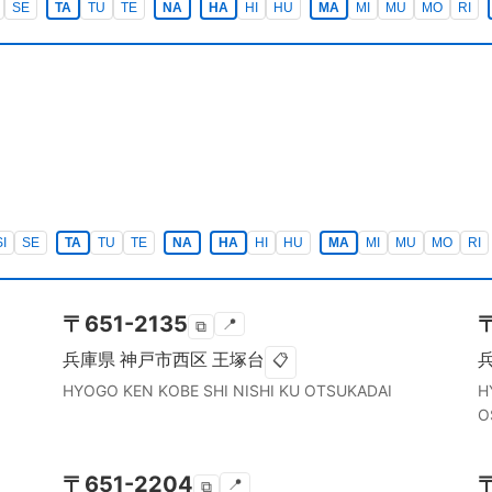
SE
TA
TU
TE
NA
HA
HI
HU
MA
MI
MU
MO
RI
SI
SE
TA
TU
TE
NA
HA
HI
HU
MA
MI
MU
MO
RI
〒
651-2135
📍
⧉
兵庫県
神戸市西区
王塚台
📋
HYOGO KEN
KOBE SHI NISHI KU
OTSUKADAI
H
O
〒
651-2204
📍
⧉