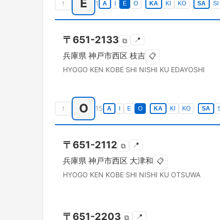
E
↑
1
A
I
E
O
KA
KI
KO
SA
SI
〒
651-2133
📍
⧉
兵庫県
神戸市西区
枝吉
📋
HYOGO KEN
KOBE SHI NISHI KU
EDAYOSHI
O
↑
15
A
I
E
O
KA
KI
KO
SA
〒
651-2112
📍
⧉
兵庫県
神戸市西区
大津和
📋
HYOGO KEN
KOBE SHI NISHI KU
OTSUWA
〒
651-2203
📍
⧉