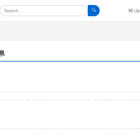
🔍
🆕
Up
庫県