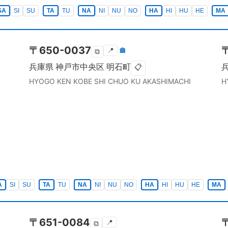
SA
SI
SU
TA
TU
NA
NI
NU
NO
HA
HI
HU
HE
MA
〒
650-0037
📍
🏣
⧉
兵庫県
神戸市中央区
明石町
📋
HYOGO KEN
KOBE SHI CHUO KU
AKASHIMACHI
H
A
SI
SU
TA
TU
NA
NI
NU
NO
HA
HI
HU
HE
MA
〒
651-0084
📍
⧉