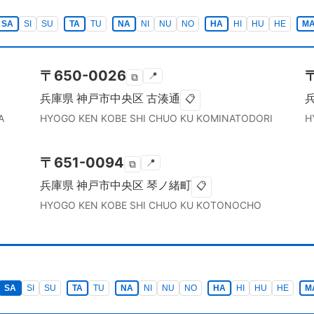
SA
SI
SU
TA
TU
NA
NI
NU
NO
HA
HI
HU
HE
M
〒
650-0026
📍
⧉
兵庫県
神戸市中央区
古湊通
📋
A
HYOGO KEN
KOBE SHI CHUO KU
KOMINATODORI
H
〒
651-0094
📍
⧉
兵庫県
神戸市中央区
琴ノ緒町
📋
HYOGO KEN
KOBE SHI CHUO KU
KOTONOCHO
SA
SI
SU
TA
TU
NA
NI
NU
NO
HA
HI
HU
HE
M