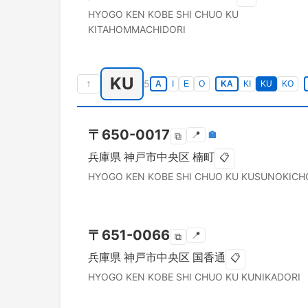
HYOGO KEN
KOBE SHI CHUO KU
KITAHOMMACHIDORI
KU
↑
5
A
I
E
O
KA
KI
KU
KO
〒
650-0017
📍
🏣
⧉
兵庫県
神戸市中央区
楠町
📋
HYOGO KEN
KOBE SHI CHUO KU
KUSUNOKICH
〒
651-0066
📍
⧉
兵庫県
神戸市中央区
国香通
📋
HYOGO KEN
KOBE SHI CHUO KU
KUNIKADORI