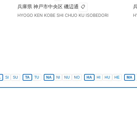
兵庫県
神戸市中央区
磯辺通
📋
HYOGO KEN
KOBE SHI CHUO KU
ISOBEDORI
H
A
SI
SU
TA
TU
NA
NI
NU
NO
HA
HI
HU
HE
MA