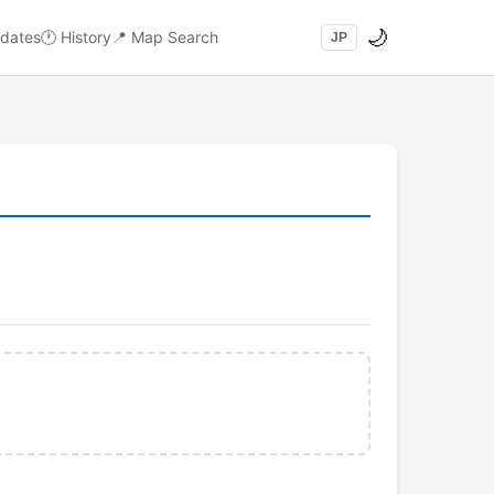
🌙
dates
🕐
History
📍
Map Search
JP