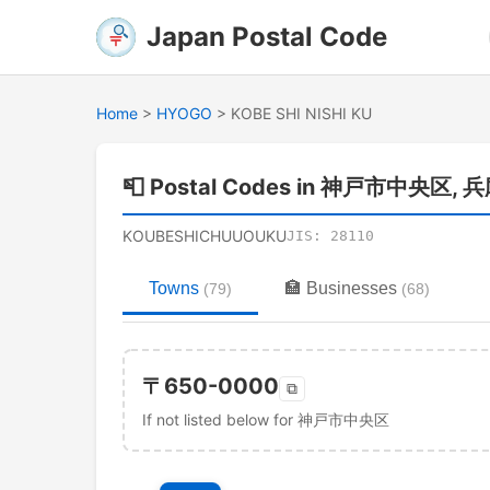
Japan Postal Code
Home
>
HYOGO
>
KOBE SHI NISHI KU
📮
Postal Codes in 神戸市中央区, 
KOUBESHICHUUOUKU
JIS:
28110
Towns
🏣
Businesses
(
79
)
(
68
)
〒
650-0000
⧉
If not listed below for 神戸市中央区