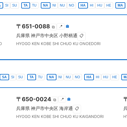
A
SI
SU
TA
TU
NA
NI
NU
NO
HA
HI
HU
HE
MA
〒
651-0088
📍
🏣
⧉
兵庫県
神戸市中央区
小野柄通
📋
O
HYOGO KEN
KOBE SHI CHUO KU
ONOEDORI
SA
SI
SU
TA
TU
NA
NI
NU
NO
HA
HI
HU
HE
M
〒
650-0024
📍
🏣
⧉
兵庫県
神戸市中央区
海岸通
📋
HYOGO KEN
KOBE SHI CHUO KU
KAIGANDORI
H