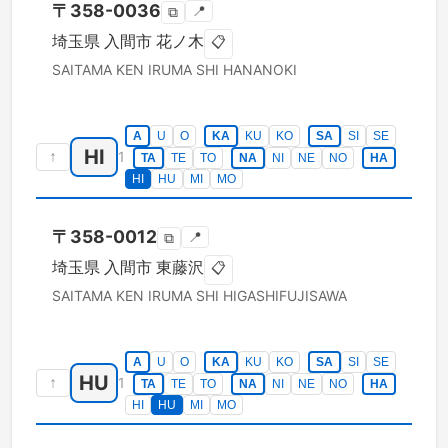
〒
358-0036
📍
⧉
埼玉県
入間市
花ノ木
📋
SAITAMA KEN
IRUMA SHI
HANANOKI
A
U
O
KA
KU
KO
SA
SI
SE
HI
↑
1
TA
TE
TO
NA
NI
NE
NO
HA
HI
HU
MI
MO
〒
358-0012
📍
⧉
埼玉県
入間市
東藤沢
📋
SAITAMA KEN
IRUMA SHI
HIGASHIFUJISAWA
A
U
O
KA
KU
KO
SA
SI
SE
HU
↑
1
TA
TE
TO
NA
NI
NE
NO
HA
HI
HU
MI
MO