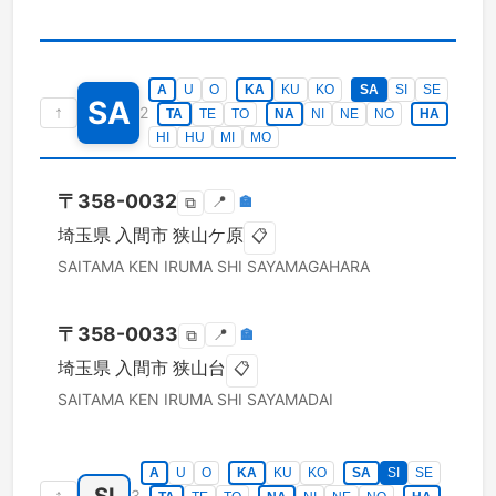
A
U
O
KA
KU
KO
SA
SI
SE
SA
↑
2
TA
TE
TO
NA
NI
NE
NO
HA
HI
HU
MI
MO
〒
358-0032
📍
🏣
⧉
埼玉県
入間市
狭山ケ原
📋
SAITAMA KEN
IRUMA SHI
SAYAMAGAHARA
〒
358-0033
📍
🏣
⧉
埼玉県
入間市
狭山台
📋
SAITAMA KEN
IRUMA SHI
SAYAMADAI
A
U
O
KA
KU
KO
SA
SI
SE
↑
3