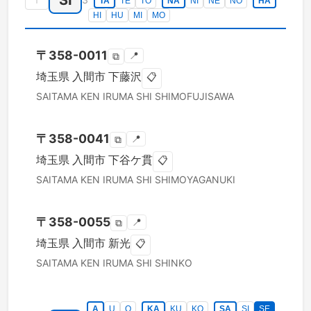
SI
TA
TE
TO
NA
NI
NE
NO
HA
HI
HU
MI
MO
〒
358-0011
📍
⧉
埼玉県
入間市
下藤沢
📋
SAITAMA KEN
IRUMA SHI
SHIMOFUJISAWA
〒
358-0041
📍
⧉
埼玉県
入間市
下谷ケ貫
📋
SAITAMA KEN
IRUMA SHI
SHIMOYAGANUKI
〒
358-0055
📍
⧉
埼玉県
入間市
新光
📋
SAITAMA KEN
IRUMA SHI
SHINKO
A
U
O
KA
KU
KO
SA
SI
SE