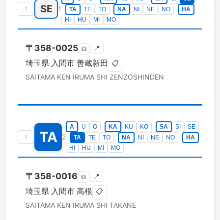
SE
↑
1
TA
TE
TO
NA
NI
NE
NO
HA
HI
HU
MI
MO
〒
358-0025
📍
⧉
埼玉県
入間市
善蔵新田
📋
SAITAMA KEN
IRUMA SHI
ZENZOSHINDEN
A
U
O
KA
KU
KO
SA
SI
SE
TA
↑
2
TA
TE
TO
NA
NI
NE
NO
HA
HI
HU
MI
MO
〒
358-0016
📍
⧉
埼玉県
入間市
高根
📋
SAITAMA KEN
IRUMA SHI
TAKANE