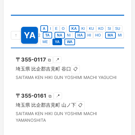
A
I
E
O
KA
KI
KU
KO
SI
SU
YA
↑
2
TA
NA
NI
HA
HI
HO
MA
MI
ME
YA
WA
〒
355-0117
📍
⧉
埼玉県
比企郡吉見町
谷口
📋
SAITAMA KEN
HIKI GUN YOSHIMI MACHI
YAGUCHI
〒
355-0161
📍
⧉
埼玉県
比企郡吉見町
山ノ下
📋
SAITAMA KEN
HIKI GUN YOSHIMI MACHI
YAMANOSHITA