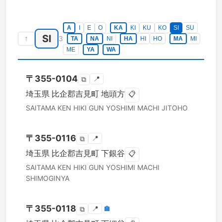
A
I
E
O
KA
KI
KU
KO
SI
SU
SI
↑
3
TA
NA
NI
HA
HI
HO
MA
MI
ME
YA
WA
〒
355-0104
📍
⧉
埼玉県
比企郡吉見町
地頭方
📋
SAITAMA KEN
HIKI GUN YOSHIMI MACHI
JITOHO
〒
355-0116
📍
⧉
埼玉県
比企郡吉見町
下銀谷
📋
SAITAMA KEN
HIKI GUN YOSHIMI MACHI
SHIMOGINYA
〒
355-0118
📍
🏣
⧉