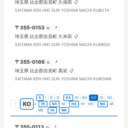
埼玉県
比企郡吉見町
久保田
📋
SAITAMA KEN
HIKI GUN YOSHIMI MACHI
KUBOTA
〒
355-0153
📍
⧉
埼玉県
比企郡吉見町
久米田
📋
SAITAMA KEN
HIKI GUN YOSHIMI MACHI
KUMEDA
〒
355-0166
📍
⧉
埼玉県
比企郡吉見町
黒岩
📋
SAITAMA KEN
HIKI GUN YOSHIMI MACHI
KUROIWA
A
I
E
O
KA
KI
KU
KO
SI
SU
KO
↑
4
TA
NA
NI
HA
HI
HO
MA
MI
ME
YA
WA
〒
355-0113
📍
⧉