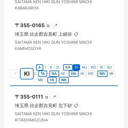
SAITAMA KEN
HIKI GUN YOSHIMI MACHI
KABAKARIYA
〒
355-0165
📍
⧉
埼玉県
比企郡吉見町
上細谷
📋
SAITAMA KEN
HIKI GUN YOSHIMI MACHI
KAMIHOSOYA
A
I
E
O
KA
KI
KU
KO
SI
SU
KI
↑
2
TA
NA
NI
HA
HI
HO
MA
MI
ME
YA
WA
〒
355-0111
📍
⧉
埼玉県
比企郡吉見町
北下砂
📋
SAITAMA KEN
HIKI GUN YOSHIMI MACHI
KITASHIMOZUNA