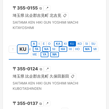
〒
355-0155
📍
⧉
埼玉県
比企郡吉見町
北吉見
📋
SAITAMA KEN
HIKI GUN YOSHIMI MACHI
KITAYOSHIMI
A
I
E
O
KA
KI
KU
KO
SI
SU
KU
↑
4
TA
NA
NI
HA
HI
HO
MA
MI
ME
YA
WA
〒
355-0124
📍
⧉
埼玉県
比企郡吉見町
久保田新田
📋
SAITAMA KEN
HIKI GUN YOSHIMI MACHI
KUBOTASHINDEN
〒
355-0137
📍
⧉