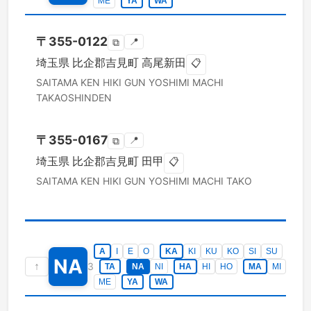
ME
YA
WA
〒
355-0122
📍
⧉
埼玉県
比企郡吉見町
高尾新田
📋
SAITAMA KEN
HIKI GUN YOSHIMI MACHI
TAKAOSHINDEN
〒
355-0167
📍
⧉
埼玉県
比企郡吉見町
田甲
📋
SAITAMA KEN
HIKI GUN YOSHIMI MACHI
TAKO
A
I
E
O
KA
KI
KU
KO
SI
SU
NA
↑
3
TA
NA
NI
HA
HI
HO
MA
MI
ME
YA
WA