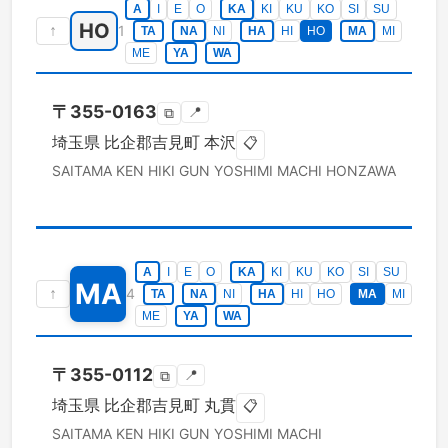
A
I
E
O
KA
KI
KU
KO
SI
SU
HO
↑
1
TA
NA
NI
HA
HI
HO
MA
MI
ME
YA
WA
〒
355-0163
📍
⧉
埼玉県
比企郡吉見町
本沢
📋
SAITAMA KEN
HIKI GUN YOSHIMI MACHI
HONZAWA
A
I
E
O
KA
KI
KU
KO
SI
SU
MA
↑
4
TA
NA
NI
HA
HI
HO
MA
MI
ME
YA
WA
〒
355-0112
📍
⧉
埼玉県
比企郡吉見町
丸貫
📋
SAITAMA KEN
HIKI GUN YOSHIMI MACHI