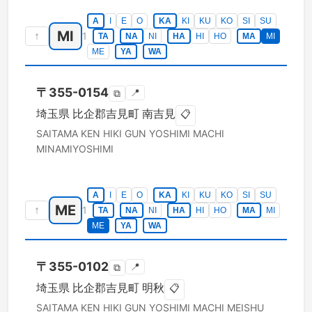
A
I
E
O
KA
KI
KU
KO
SI
SU
MI
↑
1
TA
NA
NI
HA
HI
HO
MA
MI
ME
YA
WA
〒
355-0154
📍
⧉
埼玉県
比企郡吉見町
南吉見
📋
SAITAMA KEN
HIKI GUN YOSHIMI MACHI
MINAMIYOSHIMI
A
I
E
O
KA
KI
KU
KO
SI
SU
ME
↑
1
TA
NA
NI
HA
HI
HO
MA
MI
ME
YA
WA
〒
355-0102
📍
⧉
埼玉県
比企郡吉見町
明秋
📋
SAITAMA KEN
HIKI GUN YOSHIMI MACHI
MEISHU