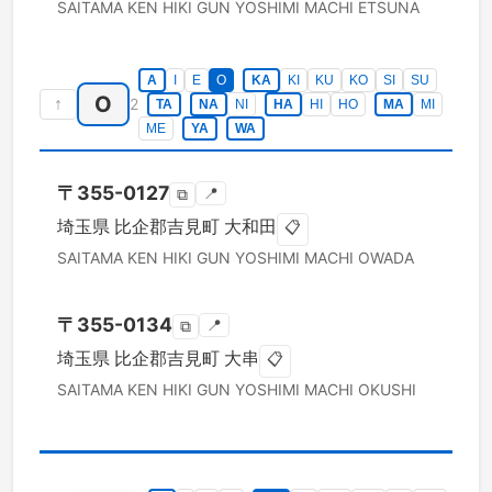
SAITAMA KEN
HIKI GUN YOSHIMI MACHI
ETSUNA
A
I
E
O
KA
KI
KU
KO
SI
SU
O
↑
2
TA
NA
NI
HA
HI
HO
MA
MI
ME
YA
WA
〒
355-0127
📍
⧉
埼玉県
比企郡吉見町
大和田
📋
SAITAMA KEN
HIKI GUN YOSHIMI MACHI
OWADA
〒
355-0134
📍
⧉
埼玉県
比企郡吉見町
大串
📋
SAITAMA KEN
HIKI GUN YOSHIMI MACHI
OKUSHI