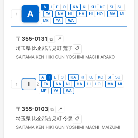
A
I
E
O
KA
KI
KU
KO
SI
SU
A
↑
1
TA
NA
NI
HA
HI
HO
MA
MI
ME
YA
WA
〒
355-0131
📍
⧉
埼玉県
比企郡吉見町
荒子
📋
SAITAMA KEN
HIKI GUN YOSHIMI MACHI
ARAKO
A
I
E
O
KA
KI
KU
KO
SI
SU
I
↑
2
TA
NA
NI
HA
HI
HO
MA
MI
ME
YA
WA
〒
355-0103
📍
⧉
埼玉県
比企郡吉見町
今泉
📋
SAITAMA KEN
HIKI GUN YOSHIMI MACHI
IMAIZUMI