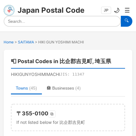
Japan Postal Code
🌙
☰
JP
🔍
Home
>
SAITAMA
>
HIKI GUN YOSHIMI MACHI
📮
Postal Codes in 比企郡吉見町, 埼玉県
HIKIGUNYOSHIMIMACHI
JIS:
11347
Towns
(
45
)
🏣
Businesses
(
4
)
〒
355-0100
⧉
If not listed below for 比企郡吉見町