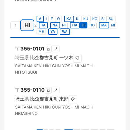
A
I
E
O
KA
KI
KU
KO
SI
SU
HI
↑
2
TA
NA
NI
HA
HI
HO
MA
MI
ME
YA
WA
〒
355-0101
📍
⧉
埼玉県
比企郡吉見町
一ツ木
📋
SAITAMA KEN
HIKI GUN YOSHIMI MACHI
HITOTSUGI
〒
355-0110
📍
⧉
埼玉県
比企郡吉見町
東野
📋
SAITAMA KEN
HIKI GUN YOSHIMI MACHI
HIGASHINO