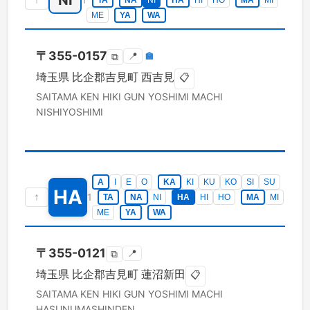
NI
TA
NA
NI
HA
HI
HO
MA
MI
ME
YA
WA
〒
355-0157
📍
🏣
⧉
埼玉県
比企郡吉見町
西吉見
📋
SAITAMA KEN
HIKI GUN YOSHIMI MACHI
NISHIYOSHIMI
A
I
E
O
KA
KI
KU
KO
SI
SU
HA
↑
1
TA
NA
NI
HA
HI
HO
MA
MI
ME
YA
WA
〒
355-0121
📍
⧉
埼玉県
比企郡吉見町
蓮沼新田
📋
SAITAMA KEN
HIKI GUN YOSHIMI MACHI
HASUNUMASHINDEN