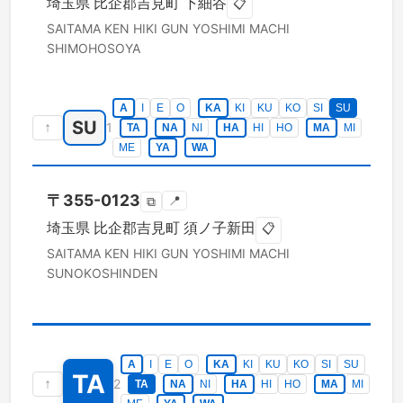
埼玉県
比企郡吉見町
下細谷
📋
SAITAMA KEN
HIKI GUN YOSHIMI MACHI
SHIMOHOSOYA
A
I
E
O
KA
KI
KU
KO
SI
SU
SU
↑
1
TA
NA
NI
HA
HI
HO
MA
MI
ME
YA
WA
〒
355-0123
📍
⧉
埼玉県
比企郡吉見町
須ノ子新田
📋
SAITAMA KEN
HIKI GUN YOSHIMI MACHI
SUNOKOSHINDEN
A
I
E
O
KA
KI
KU
KO
SI
SU
TA
↑
2
TA
NA
NI
HA
HI
HO
MA
MI