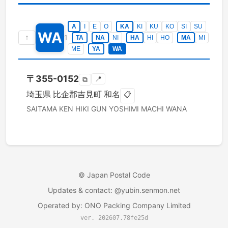
A
I
E
O
KA
KI
KU
KO
SI
SU
WA
↑
1
TA
NA
NI
HA
HI
HO
MA
MI
ME
YA
WA
〒
355-0152
📍
⧉
埼玉県
比企郡吉見町
和名
📋
SAITAMA KEN
HIKI GUN YOSHIMI MACHI
WANA
©
Japan Postal Code
Updates & contact
: @yubin.senmon.net
Operated by
:
ONO Packing Company Limited
ver. 202607.78fe25d