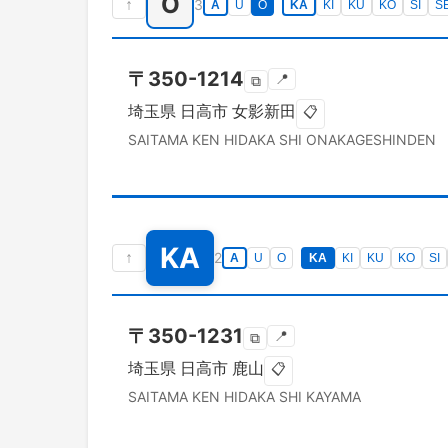
O
↑
3
A
U
O
KA
KI
KU
KO
SI
S
〒
350-1214
📍
⧉
埼玉県
日高市
女影新田
📋
SAITAMA KEN
HIDAKA SHI
ONAKAGESHINDEN
KA
↑
2
A
U
O
KA
KI
KU
KO
SI
〒
350-1231
📍
⧉
埼玉県
日高市
鹿山
📋
SAITAMA KEN
HIDAKA SHI
KAYAMA