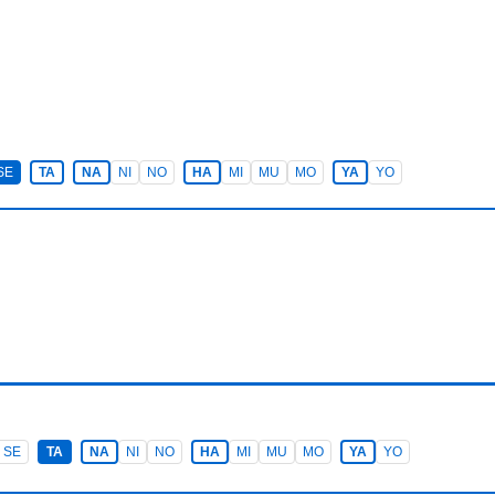
SE
TA
NA
NI
NO
HA
MI
MU
MO
YA
YO
SE
TA
NA
NI
NO
HA
MI
MU
MO
YA
YO