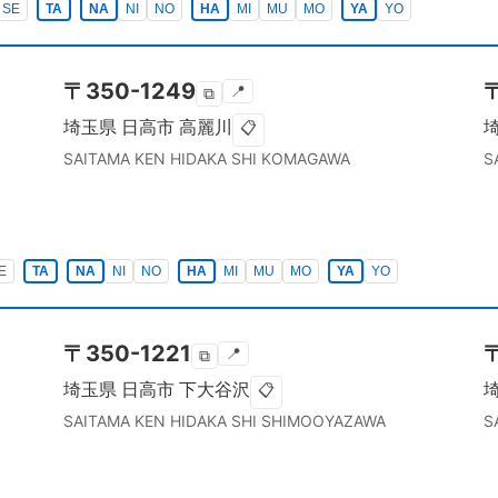
SE
TA
NA
NI
NO
HA
MI
MU
MO
YA
YO
〒
350-1249
📍
⧉
埼玉県
日高市
高麗川
📋
SAITAMA KEN
HIDAKA SHI
KOMAGAWA
S
E
TA
NA
NI
NO
HA
MI
MU
MO
YA
YO
〒
350-1221
📍
⧉
埼玉県
日高市
下大谷沢
📋
SAITAMA KEN
HIDAKA SHI
SHIMOOYAZAWA
S