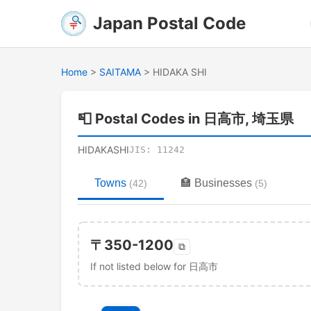
Japan Postal Code
Home
>
SAITAMA
>
HIDAKA SHI
📮
Postal Codes in 日高市, 埼玉県
HIDAKASHI
JIS:
11242
Towns
🏣
Businesses
(
42
)
(
5
)
〒
350-1200
⧉
If not listed below for 日高市