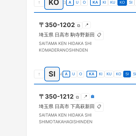
KO
↑
3
A
U
O
KA
KI
KU
KO
SI
〒
350-1202
📍
⧉
埼玉県
日高市
駒寺野新田
📋
SAITAMA KEN
HIDAKA SHI
KOMADERANOSHINDEN
SI
↑
4
A
U
O
KA
KI
KU
KO
SI
S
〒
350-1212
📍
🏣
⧉
埼玉県
日高市
下高萩新田
📋
SAITAMA KEN
HIDAKA SHI
SHIMOTAKAHAGISHINDEN