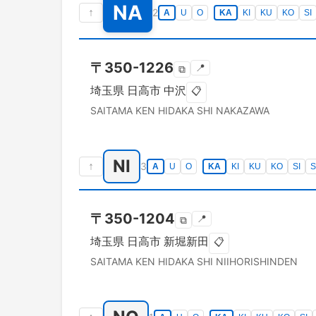
NA
↑
2
A
U
O
KA
KI
KU
KO
SI
〒
350-1226
📍
⧉
埼玉県
日高市
中沢
📋
SAITAMA KEN
HIDAKA SHI
NAKAZAWA
NI
↑
3
A
U
O
KA
KI
KU
KO
SI
S
〒
350-1204
📍
⧉
埼玉県
日高市
新堀新田
📋
SAITAMA KEN
HIDAKA SHI
NIIHORISHINDEN