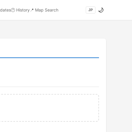
🌙
dates
🕐
History
📍
Map Search
JP