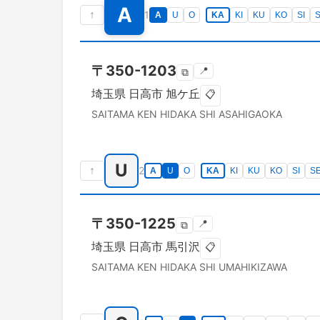
A
↑
1
A
U
O
KA
KI
KU
KO
SI
〒
350-1203
📍
⧉
埼玉県
日高市
旭ケ丘
📋
SAITAMA KEN
HIDAKA SHI
ASAHIGAOKA
U
↑
2
A
U
O
KA
KI
KU
KO
SI
S
〒
350-1225
📍
⧉
埼玉県
日高市
馬引沢
📋
SAITAMA KEN
HIDAKA SHI
UMAHIKIZAWA