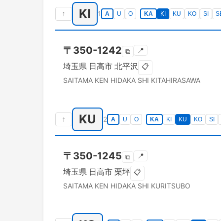
KI
↑
1
A
U
O
KA
KI
KU
KO
SI
S
〒
350-1242
📍
⧉
埼玉県
日高市
北平沢
📋
SAITAMA KEN
HIDAKA SHI
KITAHIRASAWA
KU
↑
2
A
U
O
KA
KI
KU
KO
SI
〒
350-1245
📍
⧉
埼玉県
日高市
栗坪
📋
SAITAMA KEN
HIDAKA SHI
KURITSUBO