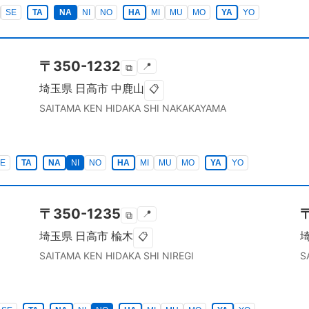
SE
TA
NA
NI
NO
HA
MI
MU
MO
YA
YO
〒
350-1232
📍
⧉
埼玉県
日高市
中鹿山
📋
SAITAMA KEN
HIDAKA SHI
NAKAKAYAMA
E
TA
NA
NI
NO
HA
MI
MU
MO
YA
YO
〒
350-1235
📍
⧉
埼玉県
日高市
楡木
📋
SAITAMA KEN
HIDAKA SHI
NIREGI
S