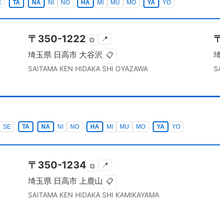
E
TA
NA
NI
NO
HA
MI
MU
MO
YA
YO
〒
350-1222
📍
⧉
埼玉県
日高市
大谷沢
📋
SAITAMA KEN
HIDAKA SHI
OYAZAWA
S
SE
TA
NA
NI
NO
HA
MI
MU
MO
YA
YO
〒
350-1234
📍
⧉
埼玉県
日高市
上鹿山
📋
SAITAMA KEN
HIDAKA SHI
KAMIKAYAMA