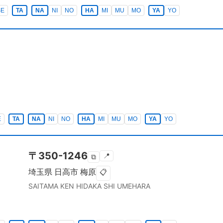
SE
TA
NA
NI
NO
HA
MI
MU
MO
YA
YO
E
TA
NA
NI
NO
HA
MI
MU
MO
YA
YO
〒
350-1246
📍
⧉
埼玉県
日高市
梅原
📋
SAITAMA KEN
HIDAKA SHI
UMEHARA