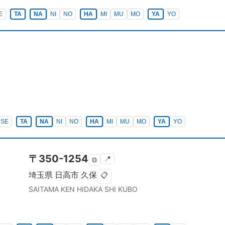
E
TA
NA
NI
NO
HA
MI
MU
MO
YA
YO
SE
TA
NA
NI
NO
HA
MI
MU
MO
YA
YO
〒
350-1254
📍
⧉
埼玉県
日高市
久保
📋
SAITAMA KEN
HIDAKA SHI
KUBO