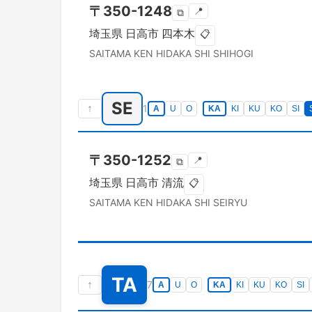
〒
350-1248
📍
⧉
埼玉県
日高市
四本木
📋
SAITAMA KEN
HIDAKA SHI
SHIHOGI
SE
↑
1
A
U
O
KA
KI
KU
KO
SI
〒
350-1252
📍
⧉
埼玉県
日高市
清流
📋
SAITAMA KEN
HIDAKA SHI
SEIRYU
TA
↑
7
A
U
O
KA
KI
KU
KO
SI