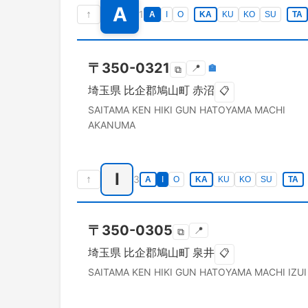
A
↑
1
A
I
O
KA
KU
KO
SU
TA
〒
350-0321
📍
🏣
⧉
埼玉県
比企郡鳩山町
赤沼
📋
SAITAMA KEN
HIKI GUN HATOYAMA MACHI
AKANUMA
I
↑
3
A
I
O
KA
KU
KO
SU
TA
〒
350-0305
📍
⧉
埼玉県
比企郡鳩山町
泉井
📋
SAITAMA KEN
HIKI GUN HATOYAMA MACHI
IZUI