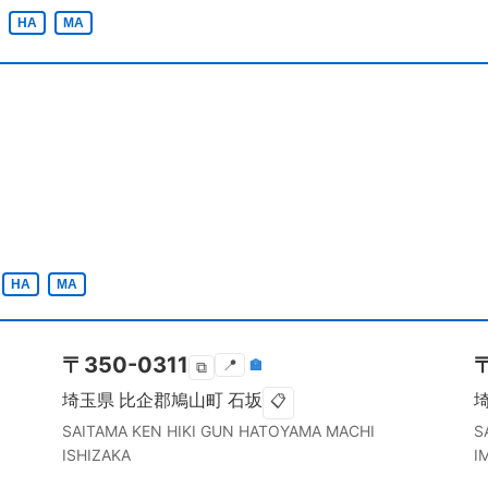
HA
MA
HA
MA
〒
350-0311
📍
🏣
⧉
埼玉県
比企郡鳩山町
石坂
📋
SAITAMA KEN
HIKI GUN HATOYAMA MACHI
S
ISHIZAKA
I