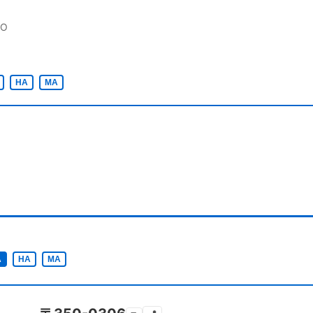
YO
HA
MA
A
HA
MA