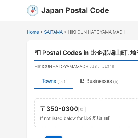
Japan Postal Code
Home
>
SAITAMA
>
HIKI GUN HATOYAMA MACHI
📮
Postal Codes in 比企郡鳩山町, 
HIKIGUNHATOYAMAMACHI
JIS:
11348
Towns
🏣
Businesses
(
16
)
(
5
)
〒
350-0300
⧉
If not listed below for 比企郡鳩山町