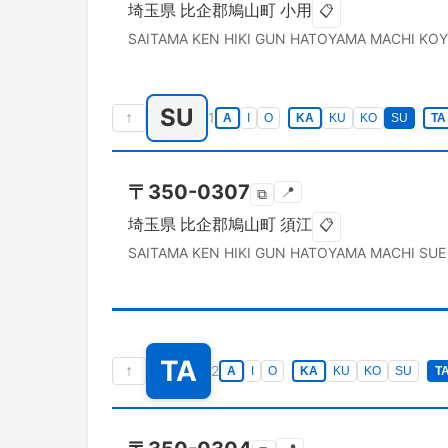
埼玉県
比企郡鳩山町
小用
📋
SAITAMA KEN
HIKI GUN HATOYAMA MACHI
KO
SU
↑
1
A
I
O
KA
KU
KO
SU
TA
〒
350-0307
📍
⧉
埼玉県
比企郡鳩山町
須江
📋
SAITAMA KEN
HIKI GUN HATOYAMA MACHI
SUE
TA
↑
2
A
I
O
KA
KU
KO
SU
T