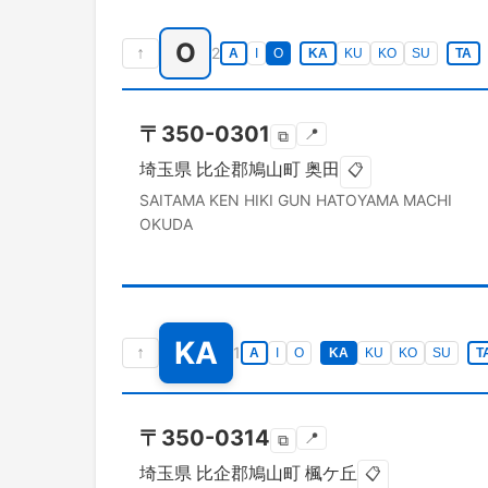
O
↑
2
A
I
O
KA
KU
KO
SU
TA
〒
350-0301
📍
⧉
埼玉県
比企郡鳩山町
奥田
📋
SAITAMA KEN
HIKI GUN HATOYAMA MACHI
OKUDA
KA
↑
1
A
I
O
KA
KU
KO
SU
T
〒
350-0314
📍
⧉
埼玉県
比企郡鳩山町
楓ケ丘
📋