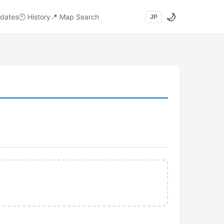
🌙
dates
🕐
History
📍
Map Search
JP