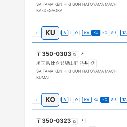
SAITAMA KEN
HIKI GUN HATOYAMA MACHI
KAEDEGAOKA
KU
↑
1
A
I
O
KA
KU
KO
SU
TA
〒
350-0303
📍
⧉
埼玉県
比企郡鳩山町
熊井
📋
SAITAMA KEN
HIKI GUN HATOYAMA MACHI
KUMAI
KO
↑
1
A
I
O
KA
KU
KO
SU
TA
〒
350-0323
📍
⧉