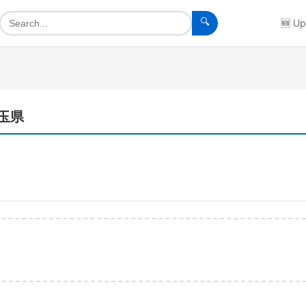
🔍
🆕
Up
埼玉県