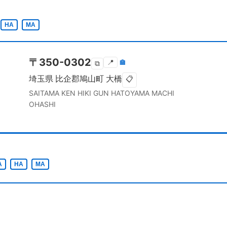
HA
MA
〒
350-0302
📍
🏣
⧉
埼玉県
比企郡鳩山町
大橋
📋
SAITAMA KEN
HIKI GUN HATOYAMA MACHI
OHASHI
A
HA
MA