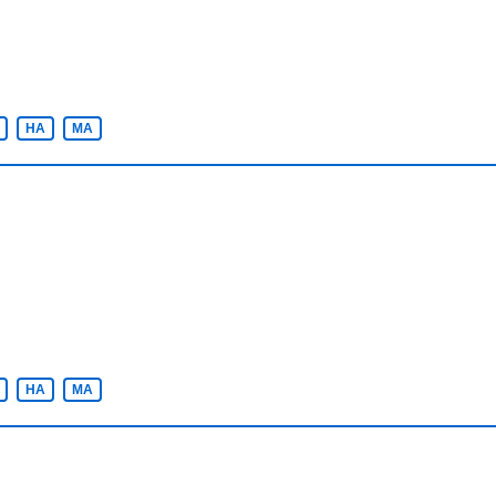
HA
MA
HA
MA