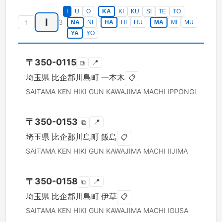
I
U
O
KA
KI
KU
SI
TE
TO
I
↑
3
NA
NI
HA
HI
HU
MA
MI
MU
YA
YO
〒
350-0115
📍
⧉
埼玉県
比企郡川島町
一本木
📋
SAITAMA KEN
HIKI GUN KAWAJIMA MACHI
IPPONGI
〒
350-0153
📍
⧉
埼玉県
比企郡川島町
飯島
📋
SAITAMA KEN
HIKI GUN KAWAJIMA MACHI
IIJIMA
〒
350-0158
📍
⧉
埼玉県
比企郡川島町
伊草
📋
SAITAMA KEN
HIKI GUN KAWAJIMA MACHI
IGUSA