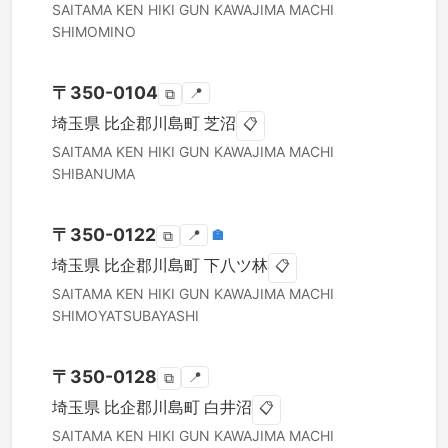
SAITAMA KEN
HIKI GUN KAWAJIMA MACHI
SHIMOMINO
〒
350-0104
📍
⧉
埼玉県
比企郡川島町
芝沼
📋
SAITAMA KEN
HIKI GUN KAWAJIMA MACHI
SHIBANUMA
〒
350-0122
📍
🏣
⧉
埼玉県
比企郡川島町
下八ツ林
📋
SAITAMA KEN
HIKI GUN KAWAJIMA MACHI
SHIMOYATSUBAYASHI
〒
350-0128
📍
⧉
埼玉県
比企郡川島町
白井沼
📋
SAITAMA KEN
HIKI GUN KAWAJIMA MACHI