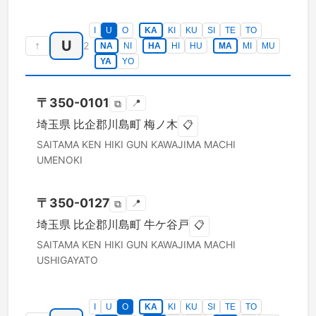
I
U
O
KA
KI
KU
SI
TE
TO
U
↑
2
NA
NI
HA
HI
HU
MA
MI
MU
YA
YO
〒
350-0101
📍
⧉
埼玉県
比企郡川島町
梅ノ木
📋
SAITAMA KEN
HIKI GUN KAWAJIMA MACHI
UMENOKI
〒
350-0127
📍
⧉
埼玉県
比企郡川島町
牛ケ谷戸
📋
SAITAMA KEN
HIKI GUN KAWAJIMA MACHI
USHIGAYATO
I
U
O
KA
KI
KU
SI
TE
TO