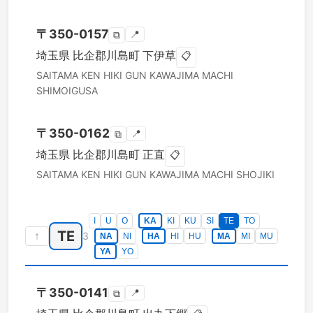
〒
350-0157
📍
⧉
埼玉県
比企郡川島町
下伊草
📋
SAITAMA KEN
HIKI GUN KAWAJIMA MACHI
SHIMOIGUSA
〒
350-0162
📍
⧉
埼玉県
比企郡川島町
正直
📋
SAITAMA KEN
HIKI GUN KAWAJIMA MACHI
SHOJIKI
I
U
O
KA
KI
KU
SI
TE
TO
TE
↑
3
NA
NI
HA
HI
HU
MA
MI
MU
YA
YO
〒
350-0141
📍
⧉