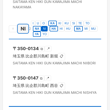
SAITAMA KEN
HIKI GUN KAWAJIMA MACHI
NAKAYAMA
I
U
O
KA
KI
KU
SI
TE
TO
NI
↑
2
NA
NI
HA
HI
HU
MA
MI
MU
YA
YO
〒
350-0134
📍
⧉
埼玉県
比企郡川島町
新堀
📋
SAITAMA KEN
HIKI GUN KAWAJIMA MACHI
NIIBORI
〒
350-0147
📍
⧉
埼玉県
比企郡川島町
西谷
📋
SAITAMA KEN
HIKI GUN KAWAJIMA MACHI
NISHIYA