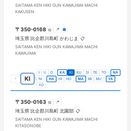
SAITAMA KEN
HIKI GUN KAWAJIMA MACHI
KAKUSEN
〒
350-0168
📍
🏣
⧉
埼玉県
比企郡川島町
かわじま
📋
SAITAMA KEN
HIKI GUN KAWAJIMA MACHI
KAWAJIMA
I
U
O
KA
KI
KU
SI
TE
TO
NA
KI
↑
1
NI
HA
HI
HU
MA
MI
MU
YA
YO
〒
350-0163
📍
⧉
埼玉県
比企郡川島町
北園部
📋
SAITAMA KEN
HIKI GUN KAWAJIMA MACHI
KITASONOBE