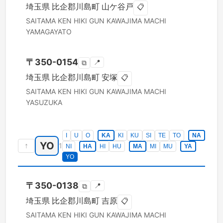
埼玉県
比企郡川島町
山ケ谷戸
📋
SAITAMA KEN
HIKI GUN KAWAJIMA MACHI
YAMAGAYATO
〒
350-0154
📍
⧉
埼玉県
比企郡川島町
安塚
📋
SAITAMA KEN
HIKI GUN KAWAJIMA MACHI
YASUZUKA
I
U
O
KA
KI
KU
SI
TE
TO
NA
YO
↑
1
NI
HA
HI
HU
MA
MI
MU
YA
YO
〒
350-0138
📍
⧉
埼玉県
比企郡川島町
吉原
📋
SAITAMA KEN
HIKI GUN KAWAJIMA MACHI