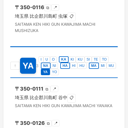
〒
350-0116
📍
⧉
埼玉県
比企郡川島町
虫塚
📋
SAITAMA KEN
HIKI GUN KAWAJIMA MACHI
MUSHIZUKA
I
U
O
KA
KI
KU
SI
TE
TO
YA
↑
3
NA
NI
HA
HI
HU
MA
MI
MU
YA
YO
〒
350-0111
📍
⧉
埼玉県
比企郡川島町
谷中
📋
SAITAMA KEN
HIKI GUN KAWAJIMA MACHI
YANAKA
〒
350-0126
📍
⧉