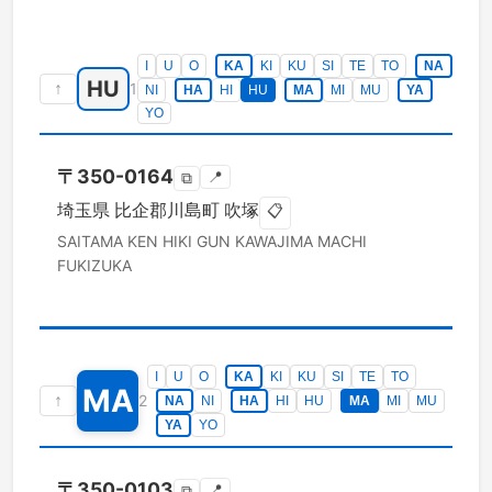
I
U
O
KA
KI
KU
SI
TE
TO
NA
HU
↑
1
NI
HA
HI
HU
MA
MI
MU
YA
YO
〒
350-0164
📍
⧉
埼玉県
比企郡川島町
吹塚
📋
SAITAMA KEN
HIKI GUN KAWAJIMA MACHI
FUKIZUKA
I
U
O
KA
KI
KU
SI
TE
TO
MA
↑
2
NA
NI
HA
HI
HU
MA
MI
MU
YA
YO
〒
350-0103
📍
⧉