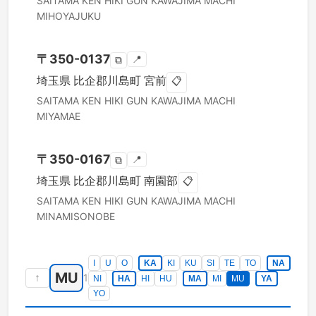
SAITAMA KEN
HIKI GUN KAWAJIMA MACHI
MIHOYAJUKU
〒
350-0137
📍
⧉
埼玉県
比企郡川島町
宮前
📋
SAITAMA KEN
HIKI GUN KAWAJIMA MACHI
MIYAMAE
〒
350-0167
📍
⧉
埼玉県
比企郡川島町
南園部
📋
SAITAMA KEN
HIKI GUN KAWAJIMA MACHI
MINAMISONOBE
I
U
O
KA
KI
KU
SI
TE
TO
NA
MU
↑
1
NI
HA
HI
HU
MA
MI
MU
YA
YO