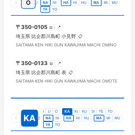
O
↑
2
NA
NI
HA
HI
HU
MA
MI
MU
YA
YO
〒
350-0105
📍
⧉
埼玉県
比企郡川島町
小見野
📋
SAITAMA KEN
HIKI GUN KAWAJIMA MACHI
OMINO
〒
350-0133
📍
⧉
埼玉県
比企郡川島町
表
📋
SAITAMA KEN
HIKI GUN KAWAJIMA MACHI
OMOTE
I
U
O
KA
KI
KU
SI
TE
TO
KA
↑
8
NA
NI
HA
HI
HU
MA
MI
MU
YA
YO