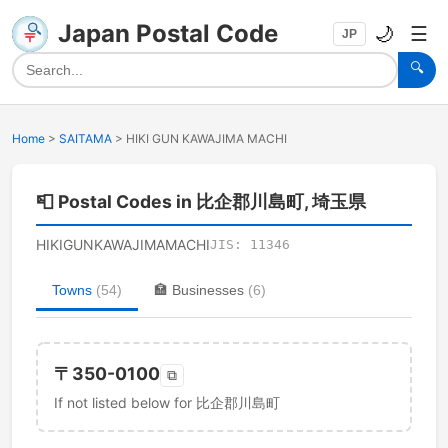
Japan Postal Code
🌙
☰
JP
🔍
Home
>
SAITAMA
>
HIKI GUN KAWAJIMA MACHI
📮
Postal Codes in 比企郡川島町, 埼玉県
HIKIGUNKAWAJIMAMACHI
JIS:
11346
Towns
(
54
)
🏣
Businesses
(
6
)
〒
350-0100
⧉
If not listed below for 比企郡川島町