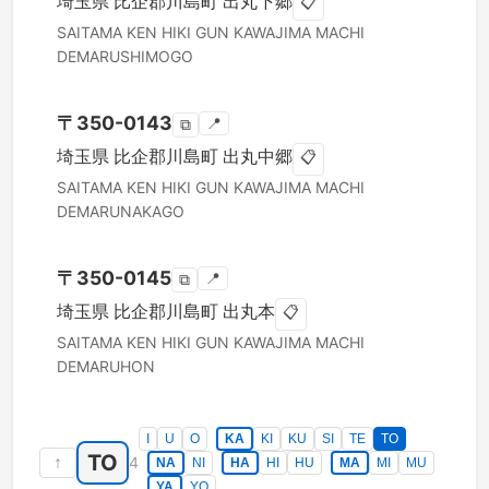
埼玉県
比企郡川島町
出丸下郷
📋
SAITAMA KEN
HIKI GUN KAWAJIMA MACHI
DEMARUSHIMOGO
〒
350-0143
📍
⧉
埼玉県
比企郡川島町
出丸中郷
📋
SAITAMA KEN
HIKI GUN KAWAJIMA MACHI
DEMARUNAKAGO
〒
350-0145
📍
⧉
埼玉県
比企郡川島町
出丸本
📋
SAITAMA KEN
HIKI GUN KAWAJIMA MACHI
DEMARUHON
I
U
O
KA
KI
KU
SI
TE
TO
TO
↑
4
NA
NI
HA
HI
HU
MA
MI
MU
YA
YO