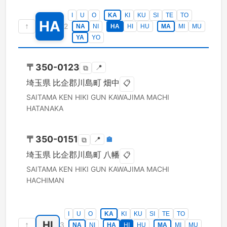
I
U
O
KA
KI
KU
SI
TE
TO
HA
↑
2
NA
NI
HA
HI
HU
MA
MI
MU
YA
YO
〒
350-0123
📍
⧉
埼玉県
比企郡川島町
畑中
📋
SAITAMA KEN
HIKI GUN KAWAJIMA MACHI
HATANAKA
〒
350-0151
📍
🏣
⧉
埼玉県
比企郡川島町
八幡
📋
SAITAMA KEN
HIKI GUN KAWAJIMA MACHI
HACHIMAN
I
U
O
KA
KI
KU
SI
TE
TO
HI
↑
3
NA
NI
HA
HI
HU
MA
MI
MU