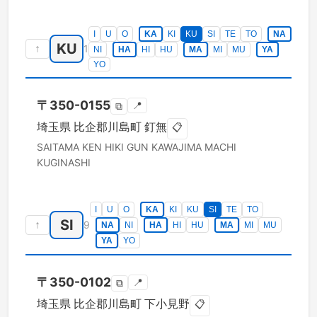
I
U
O
KA
KI
KU
SI
TE
TO
NA
KU
↑
1
NI
HA
HI
HU
MA
MI
MU
YA
YO
〒
350-0155
📍
⧉
埼玉県
比企郡川島町
釘無
📋
SAITAMA KEN
HIKI GUN KAWAJIMA MACHI
KUGINASHI
I
U
O
KA
KI
KU
SI
TE
TO
SI
↑
9
NA
NI
HA
HI
HU
MA
MI
MU
YA
YO
〒
350-0102
📍
⧉
埼玉県
比企郡川島町
下小見野
📋