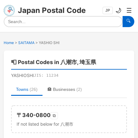
Japan Postal Code
🌙
☰
JP
🔍
Home
>
SAITAMA
>
YASHIO SHI
📮
Postal Codes in 八潮市, 埼玉県
YASHIOSHI
JIS:
11234
Towns
(
26
)
🏣
Businesses
(
2
)
〒
340-0800
⧉
If not listed below for 八潮市