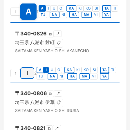
A
I
U
O
KA
KI
KO
SI
TA
TI
A
↑
1
TU
NA
NI
HA
MA
MI
YA
〒
340-0826
📍
⧉
埼玉県
八潮市
茜町
📋
SAITAMA KEN
YASHIO SHI
AKANECHO
A
I
U
O
KA
KI
KO
SI
TA
TI
I
↑
2
TU
NA
NI
HA
MA
MI
YA
〒
340-0806
📍
⧉
埼玉県
八潮市
伊草
📋
SAITAMA KEN
YASHIO SHI
IGUSA
〒
340-0821
📍
⧉