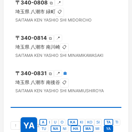
〒
340-0808
📍
⧉
埼玉県
八潮市
緑町
📋
SAITAMA KEN
YASHIO SHI
MIDORICHO
〒
340-0814
📍
⧉
埼玉県
八潮市
南川崎
📋
SAITAMA KEN
YASHIO SHI
MINAMIKAWASAKI
〒
340-0831
📍
🏣
⧉
埼玉県
八潮市
南後谷
📋
SAITAMA KEN
YASHIO SHI
MINAMIUSHIROYA
A
I
U
O
KA
KI
KO
SI
TA
TI
YA
↑
2
TU
NA
NI
HA
MA
MI
YA