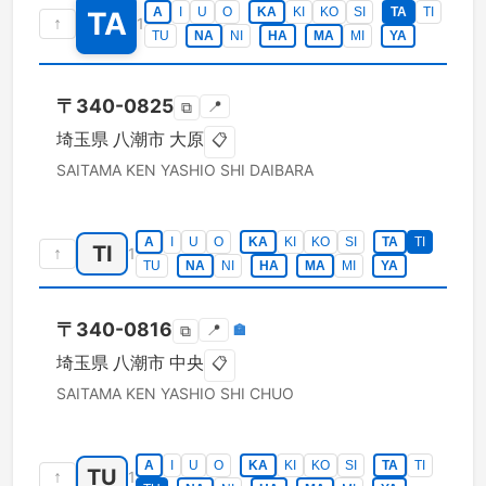
A
I
U
O
KA
KI
KO
SI
TA
TI
TA
↑
1
TU
NA
NI
HA
MA
MI
YA
〒
340-0825
📍
⧉
埼玉県
八潮市
大原
📋
SAITAMA KEN
YASHIO SHI
DAIBARA
A
I
U
O
KA
KI
KO
SI
TA
TI
TI
↑
1
TU
NA
NI
HA
MA
MI
YA
〒
340-0816
📍
🏣
⧉
埼玉県
八潮市
中央
📋
SAITAMA KEN
YASHIO SHI
CHUO
A
I
U
O
KA
KI
KO
SI
TA
TI
TU
↑
1