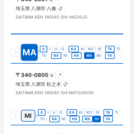
埼玉県
八潮市
八條
📋
SAITAMA KEN
YASHIO SHI
HACHIJO
A
I
U
O
KA
KI
KO
SI
TA
TI
MA
↑
1
TU
NA
NI
HA
MA
MI
YA
〒
340-0805
📍
⧉
埼玉県
八潮市
松之木
📋
SAITAMA KEN
YASHIO SHI
MATSUNOKI
A
I
U
O
KA
KI
KO
SI
TA
TI
MI
↑
3
TU
NA
NI
HA
MA
MI
YA