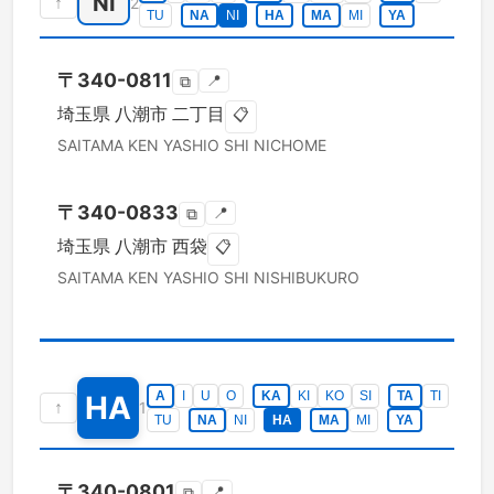
NI
↑
2
TU
NA
NI
HA
MA
MI
YA
〒
340-0811
📍
⧉
埼玉県
八潮市
二丁目
📋
SAITAMA KEN
YASHIO SHI
NICHOME
〒
340-0833
📍
⧉
埼玉県
八潮市
西袋
📋
SAITAMA KEN
YASHIO SHI
NISHIBUKURO
A
I
U
O
KA
KI
KO
SI
TA
TI
HA
↑
1
TU
NA
NI
HA
MA
MI
YA
〒
340-0801
📍
⧉