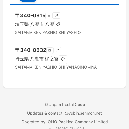
〒
340-0815
📍
⧉
埼玉県
八潮市
八潮
📋
SAITAMA KEN
YASHIO SHI
YASHIO
〒
340-0832
📍
⧉
埼玉県
八潮市
柳之宮
📋
SAITAMA KEN
YASHIO SHI
YANAGINOMIYA
©
Japan Postal Code
Updates & contact
: @yubin.senmon.net
Operated by
:
ONO Packing Company Limited
ver. 202607.78fe25d