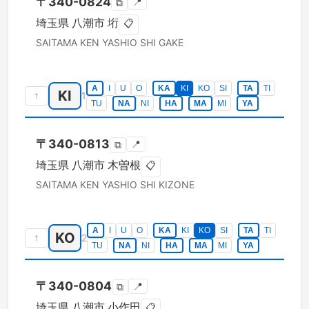
〒
340-0824
📍
⧉
埼玉県
八潮市
垳
📋
SAITAMA KEN
YASHIO SHI
GAKE
A
I
U
O
KA
KI
KO
SI
TA
TI
KI
↑
1
TU
NA
NI
HA
MA
MI
YA
〒
340-0813
📍
⧉
埼玉県
八潮市
木曽根
📋
SAITAMA KEN
YASHIO SHI
KIZONE
A
I
U
O
KA
KI
KO
SI
TA
TI
KO
↑
2
TU
NA
NI
HA
MA
MI
YA
〒
340-0804
📍
⧉
埼玉県
八潮市
小作田
📋