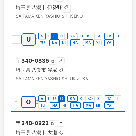
埼玉県
八潮市
伊勢野
📋
SAITAMA KEN
YASHIO SHI
ISENO
A
I
U
O
KA
KI
KO
SI
TA
TI
U
↑
1
TU
NA
NI
HA
MA
MI
YA
〒
340-0835
📍
⧉
埼玉県
八潮市
浮塚
📋
SAITAMA KEN
YASHIO SHI
UKIZUKA
A
I
U
O
KA
KI
KO
SI
TA
TI
O
↑
2
TU
NA
NI
HA
MA
MI
YA
〒
340-0822
📍
⧉
埼玉県
八潮市
大瀬
📋