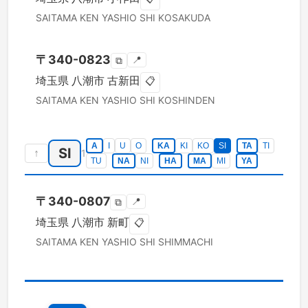
SAITAMA KEN
YASHIO SHI
KOSAKUDA
〒
340-0823
📍
⧉
埼玉県
八潮市
古新田
📋
SAITAMA KEN
YASHIO SHI
KOSHINDEN
A
I
U
O
KA
KI
KO
SI
TA
TI
SI
↑
1
TU
NA
NI
HA
MA
MI
YA
〒
340-0807
📍
⧉
埼玉県
八潮市
新町
📋
SAITAMA KEN
YASHIO SHI
SHIMMACHI