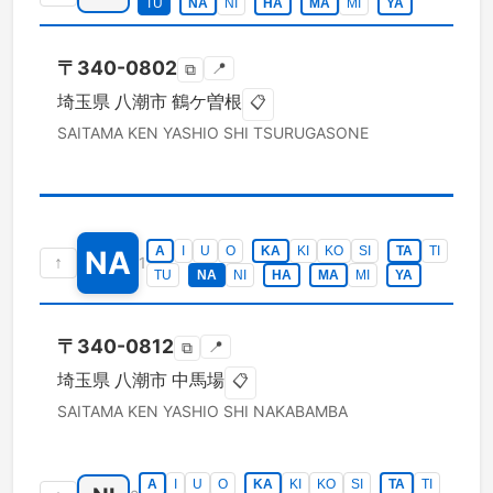
TU
NA
NI
HA
MA
MI
YA
〒
340-0802
📍
⧉
埼玉県
八潮市
鶴ケ曽根
📋
SAITAMA KEN
YASHIO SHI
TSURUGASONE
A
I
U
O
KA
KI
KO
SI
TA
TI
NA
↑
1
TU
NA
NI
HA
MA
MI
YA
〒
340-0812
📍
⧉
埼玉県
八潮市
中馬場
📋
SAITAMA KEN
YASHIO SHI
NAKABAMBA
A
I
U
O
KA
KI
KO
SI
TA
TI