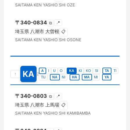
SAITAMA KEN
YASHIO SHI
OZE
〒
340-0834
📍
⧉
埼玉県
八潮市
大曽根
📋
SAITAMA KEN
YASHIO SHI
OSONE
A
I
U
O
KA
KI
KO
SI
TA
TI
KA
↑
2
TU
NA
NI
HA
MA
MI
YA
〒
340-0803
📍
⧉
埼玉県
八潮市
上馬場
📋
SAITAMA KEN
YASHIO SHI
KAMIBAMBA