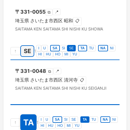
〒
331-0055
📍
⧉
埼玉県
さいたま市西区
昭和
📋
SAITAMA KEN
SAITAMA SHI NISHI KU
SHOWA
I
U
SA
SI
SE
TA
TU
NA
NI
SE
↑
1
HI
HU
HO
MI
YU
〒
331-0048
📍
⧉
埼玉県
さいたま市西区
清河寺
📋
SAITAMA KEN
SAITAMA SHI NISHI KU
SEIGANJI
TA
I
U
SA
SI
SE
TA
TU
NA
NI
↑
1
HI
HU
HO
MI
YU