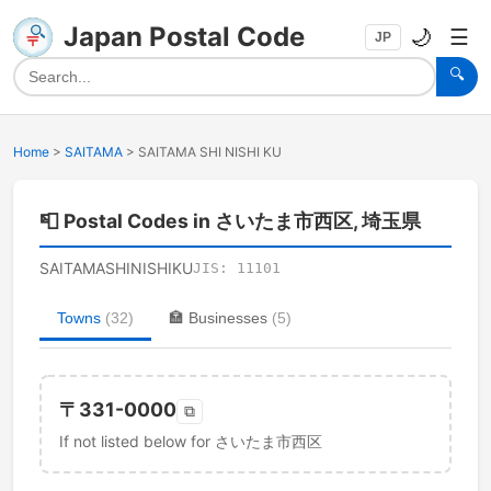
Japan Postal Code
🌙
☰
JP
🔍
Home
>
SAITAMA
>
SAITAMA SHI NISHI KU
📮
Postal Codes in さいたま市西区, 埼玉県
SAITAMASHINISHIKU
JIS:
11101
Towns
(
32
)
🏣
Businesses
(
5
)
〒
331-0000
⧉
If not listed below for さいたま市西区