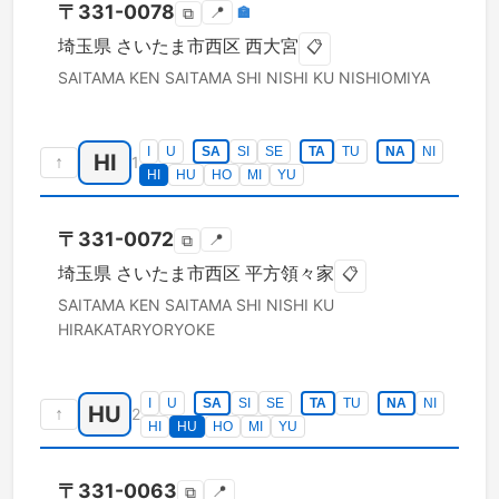
〒
331-0078
📍
🏣
⧉
埼玉県
さいたま市西区
西大宮
📋
SAITAMA KEN
SAITAMA SHI NISHI KU
NISHIOMIYA
I
U
SA
SI
SE
TA
TU
NA
NI
HI
↑
1
HI
HU
HO
MI
YU
〒
331-0072
📍
⧉
埼玉県
さいたま市西区
平方領々家
📋
SAITAMA KEN
SAITAMA SHI NISHI KU
HIRAKATARYORYOKE
I
U
SA
SI
SE
TA
TU
NA
NI
HU
↑
2
HI
HU
HO
MI
YU
〒
331-0063
📍
⧉