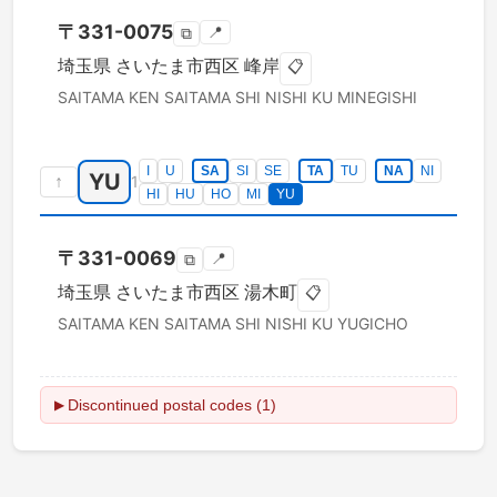
〒
331-0075
📍
⧉
埼玉県
さいたま市西区
峰岸
📋
SAITAMA KEN
SAITAMA SHI NISHI KU
MINEGISHI
I
U
SA
SI
SE
TA
TU
NA
NI
YU
↑
1
HI
HU
HO
MI
YU
〒
331-0069
📍
⧉
埼玉県
さいたま市西区
湯木町
📋
SAITAMA KEN
SAITAMA SHI NISHI KU
YUGICHO
Discontinued postal codes (1)
▶