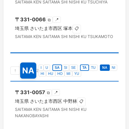
SAITAMA KEN
SAITAMA SHI NISHI KU
TSUCHIYA
〒
331-0066
📍
⧉
埼玉県
さいたま市西区
塚本
📋
SAITAMA KEN
SAITAMA SHI NISHI KU
TSUKAMOTO
NA
I
U
SA
SI
SE
TA
TU
NA
NI
↑
2
HI
HU
HO
MI
YU
〒
331-0057
📍
⧉
埼玉県
さいたま市西区
中野林
📋
SAITAMA KEN
SAITAMA SHI NISHI KU
NAKANOBAYASHI