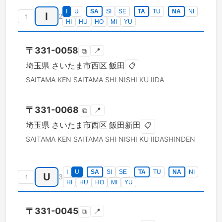
I
U
SA
SI
SE
TA
TU
NA
NI
I
↑
2
HI
HU
HO
MI
YU
〒
331-0058
📍
⧉
埼玉県
さいたま市西区
飯田
📋
SAITAMA KEN
SAITAMA SHI NISHI KU
IIDA
〒
331-0068
📍
⧉
埼玉県
さいたま市西区
飯田新田
📋
SAITAMA KEN
SAITAMA SHI NISHI KU
IIDASHINDEN
I
U
SA
SI
SE
TA
TU
NA
NI
U
↑
3
HI
HU
HO
MI
YU
〒
331-0045
📍
⧉