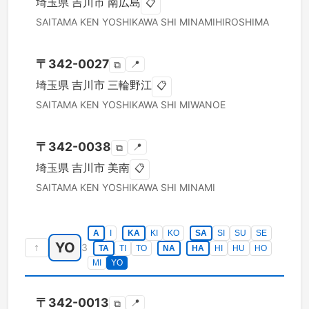
埼玉県
吉川市
南広島
📋
SAITAMA KEN
YOSHIKAWA SHI
MINAMIHIROSHIMA
〒
342-0027
📍
⧉
埼玉県
吉川市
三輪野江
📋
SAITAMA KEN
YOSHIKAWA SHI
MIWANOE
〒
342-0038
📍
⧉
埼玉県
吉川市
美南
📋
SAITAMA KEN
YOSHIKAWA SHI
MINAMI
A
I
KA
KI
KO
SA
SI
SU
SE
YO
↑
3
TA
TI
TO
NA
HA
HI
HU
HO
MI
YO
〒
342-0013
📍
⧉