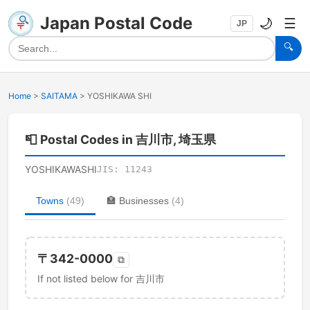
Japan Postal Code
🌙
☰
JP
🔍
Home
>
SAITAMA
>
YOSHIKAWA SHI
📮
Postal Codes in 吉川市, 埼玉県
YOSHIKAWASHI
JIS:
11243
Towns
(
49
)
🏣
Businesses
(
4
)
〒
342-0000
⧉
If not listed below for 吉川市