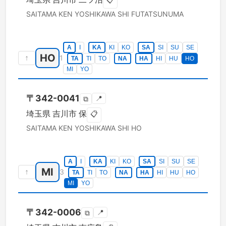
📋
SAITAMA KEN
YOSHIKAWA SHI
FUTATSUNUMA
A
I
KA
KI
KO
SA
SI
SU
SE
HO
↑
1
TA
TI
TO
NA
HA
HI
HU
HO
MI
YO
〒
342-0041
📍
⧉
埼玉県
吉川市
保
📋
SAITAMA KEN
YOSHIKAWA SHI
HO
A
I
KA
KI
KO
SA
SI
SU
SE
MI
↑
3
TA
TI
TO
NA
HA
HI
HU
HO
MI
YO
〒
342-0006
📍
⧉