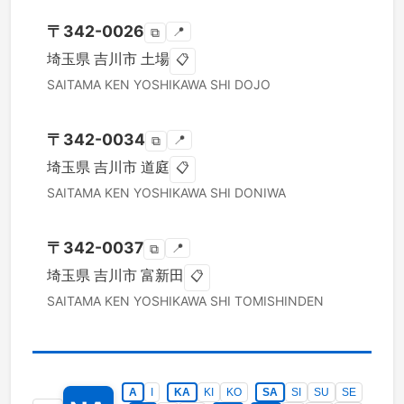
〒
342-0026
📍
⧉
埼玉県
吉川市
土場
📋
SAITAMA KEN
YOSHIKAWA SHI
DOJO
〒
342-0034
📍
⧉
埼玉県
吉川市
道庭
📋
SAITAMA KEN
YOSHIKAWA SHI
DONIWA
〒
342-0037
📍
⧉
埼玉県
吉川市
富新田
📋
SAITAMA KEN
YOSHIKAWA SHI
TOMISHINDEN
A
I
KA
KI
KO
SA
SI
SU
SE