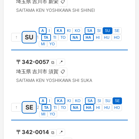
埼玉県
吉川市
新栄
📋
SAITAMA KEN
YOSHIKAWA SHI
SHINEI
A
I
KA
KI
KO
SA
SI
SU
SE
SU
↑
1
TA
TI
TO
NA
HA
HI
HU
HO
MI
YO
〒
342-0057
📍
⧉
埼玉県
吉川市
須賀
📋
SAITAMA KEN
YOSHIKAWA SHI
SUKA
A
I
KA
KI
KO
SA
SI
SU
SE
SE
↑
2
TA
TI
TO
NA
HA
HI
HU
HO
MI
YO
〒
342-0014
📍
⧉