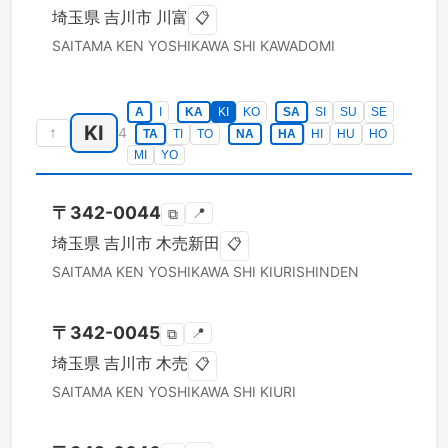
埼玉県
吉川市
川富
📋
SAITAMA KEN
YOSHIKAWA SHI
KAWADOMI
A
I
KA
KI
KO
SA
SI
SU
SE
KI
↑
4
TA
TI
TO
NA
HA
HI
HU
HO
MI
YO
〒
342-0044
📍
⧉
埼玉県
吉川市
木売新田
📋
SAITAMA KEN
YOSHIKAWA SHI
KIURISHINDEN
〒
342-0045
📍
⧉
埼玉県
吉川市
木売
📋
SAITAMA KEN
YOSHIKAWA SHI
KIURI