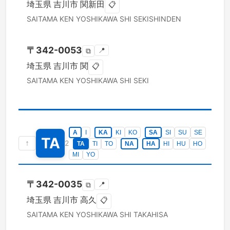
埼玉県
吉川市
関新田
📋
SAITAMA KEN
YOSHIKAWA SHI
SEKISHINDEN
〒
342-0053
📍
⧉
埼玉県
吉川市
関
📋
SAITAMA KEN
YOSHIKAWA SHI
SEKI
A
I
KA
KI
KO
SA
SI
SU
SE
TA
↑
2
TA
TI
TO
NA
HA
HI
HU
HO
MI
YO
〒
342-0035
📍
⧉
埼玉県
吉川市
高久
📋
SAITAMA KEN
YOSHIKAWA SHI
TAKAHISA