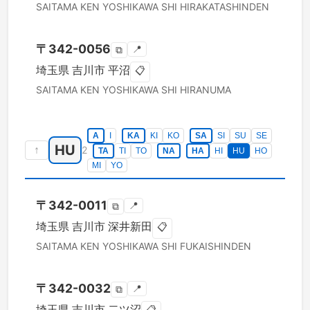
SAITAMA KEN
YOSHIKAWA SHI
HIRAKATASHINDEN
〒
342-0056
📍
⧉
埼玉県
吉川市
平沼
📋
SAITAMA KEN
YOSHIKAWA SHI
HIRANUMA
A
I
KA
KI
KO
SA
SI
SU
SE
HU
↑
2
TA
TI
TO
NA
HA
HI
HU
HO
MI
YO
〒
342-0011
📍
⧉
埼玉県
吉川市
深井新田
📋
SAITAMA KEN
YOSHIKAWA SHI
FUKAISHINDEN
〒
342-0032
📍
⧉
埼玉県
吉川市
二ツ沼