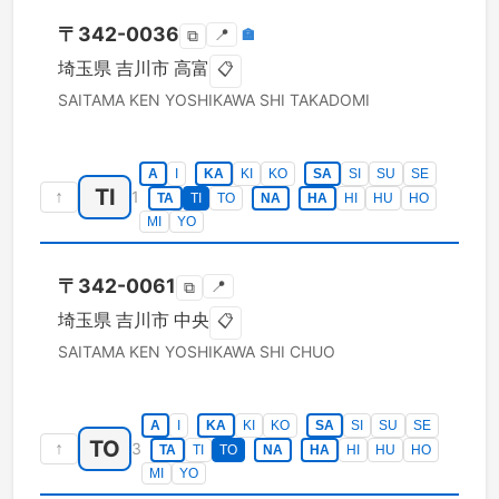
〒
342-0036
📍
🏣
⧉
埼玉県
吉川市
高富
📋
SAITAMA KEN
YOSHIKAWA SHI
TAKADOMI
A
I
KA
KI
KO
SA
SI
SU
SE
TI
↑
1
TA
TI
TO
NA
HA
HI
HU
HO
MI
YO
〒
342-0061
📍
⧉
埼玉県
吉川市
中央
📋
SAITAMA KEN
YOSHIKAWA SHI
CHUO
A
I
KA
KI
KO
SA
SI
SU
SE
TO
↑
3
TA
TI
TO
NA
HA
HI
HU
HO
MI
YO