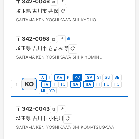
〒
342-0046
📍
⧉
埼玉県
吉川市
共保
📋
SAITAMA KEN
YOSHIKAWA SHI
KYOHO
〒
342-0058
📍
🏣
⧉
埼玉県
吉川市
きよみ野
📋
SAITAMA KEN
YOSHIKAWA SHI
KIYOMINO
A
I
KA
KI
KO
SA
SI
SU
SE
KO
↑
1
TA
TI
TO
NA
HA
HI
HU
HO
MI
YO
〒
342-0043
📍
⧉
埼玉県
吉川市
小松川
📋
SAITAMA KEN
YOSHIKAWA SHI
KOMATSUGAWA