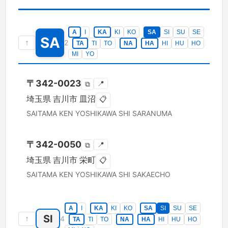
A
I
KA
KI
KO
SA
SI
SU
SE
SA
↑
2
TA
TI
TO
NA
HA
HI
HU
HO
MI
YO
〒
342-0023
📍
⧉
埼玉県
吉川市
皿沼
📋
SAITAMA KEN
YOSHIKAWA SHI
SARANUMA
〒
342-0050
📍
⧉
埼玉県
吉川市
栄町
📋
SAITAMA KEN
YOSHIKAWA SHI
SAKAECHO
A
I
KA
KI
KO
SA
SI
SU
SE
SI
↑
4
TA
TI
TO
NA
HA
HI
HU
HO