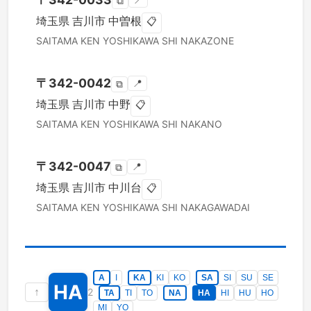
📍
⧉
埼玉県
吉川市
中曽根
📋
SAITAMA KEN
YOSHIKAWA SHI
NAKAZONE
〒
342-0042
📍
⧉
埼玉県
吉川市
中野
📋
SAITAMA KEN
YOSHIKAWA SHI
NAKANO
〒
342-0047
📍
⧉
埼玉県
吉川市
中川台
📋
SAITAMA KEN
YOSHIKAWA SHI
NAKAGAWADAI
A
I
KA
KI
KO
SA
SI
SU
SE
HA
↑
2
TA
TI
TO
NA
HA
HI
HU
HO
MI
YO