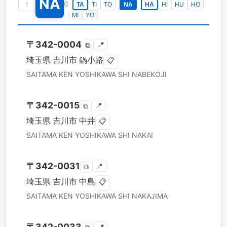
NA
↑
6
TA
TI
TO
NA
HA
HI
HU
HO
MI
YO
〒
342-0004
📍
⧉
埼玉県
吉川市
鍋小路
📋
SAITAMA KEN
YOSHIKAWA SHI
NABEKOJI
〒
342-0015
📍
⧉
埼玉県
吉川市
中井
📋
SAITAMA KEN
YOSHIKAWA SHI
NAKAI
〒
342-0031
📍
⧉
埼玉県
吉川市
中島
📋
SAITAMA KEN
YOSHIKAWA SHI
NAKAJIMA
〒
342-0033