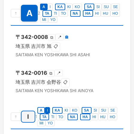
A
I
KA
KI
KO
SA
SI
SU
SE
A
↑
2
TA
TI
TO
NA
HA
HI
HU
HO
MI
YO
〒
342-0008
📍
🏣
⧉
埼玉県
吉川市
旭
📋
SAITAMA KEN
YOSHIKAWA SHI
ASAHI
〒
342-0016
📍
⧉
埼玉県
吉川市
会野谷
📋
SAITAMA KEN
YOSHIKAWA SHI
AINOYA
A
I
KA
KI
KO
SA
SI
SU
SE
I
↑
1
TA
TI
TO
NA
HA
HI
HU
HO
MI
YO