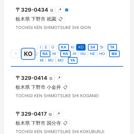
〒
329-0434
📍
🏣
⧉
栃木県
下野市
祇園
📋
TOCHIGI KEN
SHIMOTSUKE SHI
GION
I
E
O
KA
KI
KO
SA
SI
TA
KO
↑
2
NA
NI
HA
HI
HU
HE
HO
MA
MI
MU
MO
YA
〒
329-0414
📍
⧉
栃木県
下野市
小金井
📋
TOCHIGI KEN
SHIMOTSUKE SHI
KOGANEI
〒
329-0417
📍
⧉
栃木県
下野市
国分寺
📋
TOCHIGI KEN
SHIMOTSUKE SHI
KOKUBUNJI