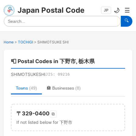
Japan Postal Code
🌙
☰
JP
🔍
Home
>
TOCHIGI
>
SHIMOTSUKE SHI
📮
Postal Codes in 下野市, 栃木県
SHIMOTSUKESHI
JIS:
09216
Towns
(
49
)
🏣
Businesses
(
8
)
〒
329-0400
⧉
If not listed below for 下野市