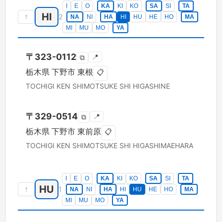
I
E
O
KA
KI
KO
SA
SI
TA
HI
↑
2
NA
NI
HA
HI
HU
HE
HO
MA
MI
MU
MO
YA
〒
323-0112
📍
⧉
栃木県
下野市
東根
📋
TOCHIGI KEN
SHIMOTSUKE SHI
HIGASHINE
〒
329-0514
📍
⧉
栃木県
下野市
東前原
📋
TOCHIGI KEN
SHIMOTSUKE SHI
HIGASHIMAEHARA
I
E
O
KA
KI
KO
SA
SI
TA
HU
↑
1
NA
NI
HA
HI
HU
HE
HO
MA
MI
MU
MO
YA