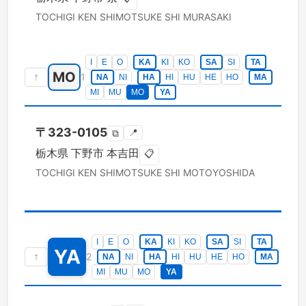
TOCHIGI KEN
SHIMOTSUKE SHI
MURASAKI
I
E
O
KA
KI
KO
SA
SI
TA
MO
↑
1
NA
NI
HA
HI
HU
HE
HO
MA
MI
MU
MO
YA
〒
323-0105
📍
⧉
栃木県
下野市
本吉田
📋
TOCHIGI KEN
SHIMOTSUKE SHI
MOTOYOSHIDA
I
E
O
KA
KI
KO
SA
SI
TA
YA
↑
2
NA
NI
HA
HI
HU
HE
HO
MA
MI
MU
MO
YA