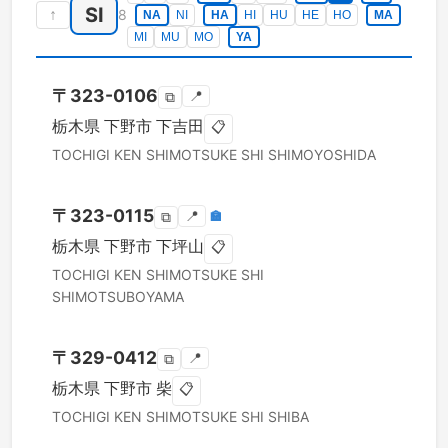
SI
↑
8
NA
NI
HA
HI
HU
HE
HO
MA
MI
MU
MO
YA
〒
323-0106
📍
⧉
栃木県
下野市
下吉田
📋
TOCHIGI KEN
SHIMOTSUKE SHI
SHIMOYOSHIDA
〒
323-0115
📍
🏣
⧉
栃木県
下野市
下坪山
📋
TOCHIGI KEN
SHIMOTSUKE SHI
SHIMOTSUBOYAMA
〒
329-0412
📍
⧉
栃木県
下野市
柴
📋
TOCHIGI KEN
SHIMOTSUKE SHI
SHIBA