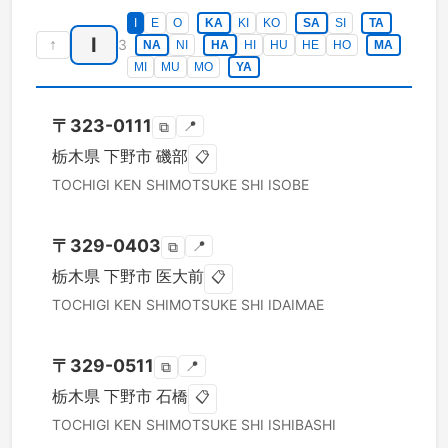
I
E
O
KA
KI
KO
SA
SI
TA
I
↑
3
NA
NI
HA
HI
HU
HE
HO
MA
MI
MU
MO
YA
〒
323-0111
📍
⧉
栃木県
下野市
磯部
📋
TOCHIGI KEN
SHIMOTSUKE SHI
ISOBE
〒
329-0403
📍
⧉
栃木県
下野市
医大前
📋
TOCHIGI KEN
SHIMOTSUKE SHI
IDAIMAE
〒
329-0511
📍
⧉
栃木県
下野市
石橋
📋
TOCHIGI KEN
SHIMOTSUKE SHI
ISHIBASHI