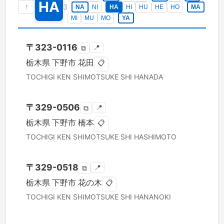
HA
↑
3
NA
NI
HA
HI
HU
HE
HO
MA
MI
MU
MO
YA
〒
323-0116
📍
⧉
栃木県
下野市
花田
📋
TOCHIGI KEN
SHIMOTSUKE SHI
HANADA
〒
329-0506
📍
⧉
栃木県
下野市
橋本
📋
TOCHIGI KEN
SHIMOTSUKE SHI
HASHIMOTO
〒
329-0518
📍
⧉
栃木県
下野市
花の木
📋
TOCHIGI KEN
SHIMOTSUKE SHI
HANANOKI