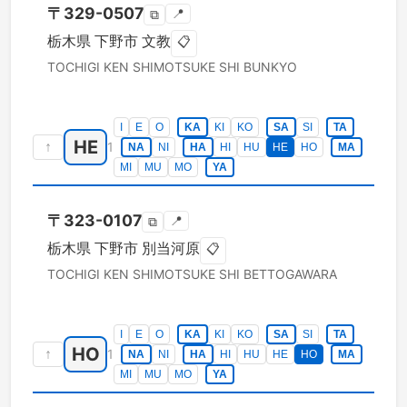
〒
329-0507
📍
⧉
栃木県
下野市
文教
📋
TOCHIGI KEN
SHIMOTSUKE SHI
BUNKYO
I
E
O
KA
KI
KO
SA
SI
TA
HE
↑
1
NA
NI
HA
HI
HU
HE
HO
MA
MI
MU
MO
YA
〒
323-0107
📍
⧉
栃木県
下野市
別当河原
📋
TOCHIGI KEN
SHIMOTSUKE SHI
BETTOGAWARA
I
E
O
KA
KI
KO
SA
SI
TA
HO
↑
1
NA
NI
HA
HI
HU
HE
HO
MA
MI
MU
MO
YA