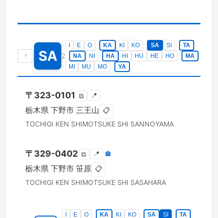
I
E
O
KA
KI
KO
SA
SI
TA
SA
↑
2
NA
NI
HA
HI
HU
HE
HO
MA
MI
MU
MO
YA
〒
323-0101
📍
⧉
栃木県
下野市
三王山
📋
TOCHIGI KEN
SHIMOTSUKE SHI
SANNOYAMA
〒
329-0402
📍
🏣
⧉
栃木県
下野市
笹原
📋
TOCHIGI KEN
SHIMOTSUKE SHI
SASAHARA
I
E
O
KA
KI
KO
SA
SI
TA