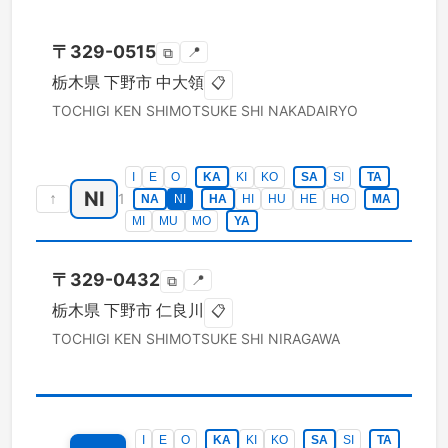
〒
329-0515
📍
⧉
栃木県
下野市
中大領
📋
TOCHIGI KEN
SHIMOTSUKE SHI
NAKADAIRYO
I
E
O
KA
KI
KO
SA
SI
TA
NI
↑
1
NA
NI
HA
HI
HU
HE
HO
MA
MI
MU
MO
YA
〒
329-0432
📍
⧉
栃木県
下野市
仁良川
📋
TOCHIGI KEN
SHIMOTSUKE SHI
NIRAGAWA
I
E
O
KA
KI
KO
SA
SI
TA