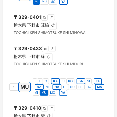
MI
MU
MO
YA
〒
329-0401
📍
⧉
栃木県
下野市
箕輪
📋
TOCHIGI KEN
SHIMOTSUKE SHI
MINOWA
〒
329-0433
📍
⧉
栃木県
下野市
緑
📋
TOCHIGI KEN
SHIMOTSUKE SHI
MIDORI
I
E
O
KA
KI
KO
SA
SI
TA
MU
↑
1
NA
NI
HA
HI
HU
HE
HO
MA
MI
MU
MO
YA
〒
329-0418
📍
⧉
栃木県
下野市
紫
📋