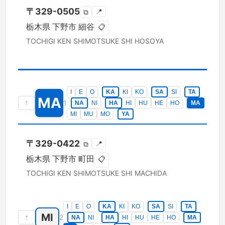
〒
329-0505
📍
⧉
栃木県
下野市
細谷
📋
TOCHIGI KEN
SHIMOTSUKE SHI
HOSOYA
I
E
O
KA
KI
KO
SA
SI
TA
MA
↑
1
NA
NI
HA
HI
HU
HE
HO
MA
MI
MU
MO
YA
〒
329-0422
📍
⧉
栃木県
下野市
町田
📋
TOCHIGI KEN
SHIMOTSUKE SHI
MACHIDA
I
E
O
KA
KI
KO
SA
SI
TA
MI
↑
2
NA
NI
HA
HI
HU
HE
HO
MA