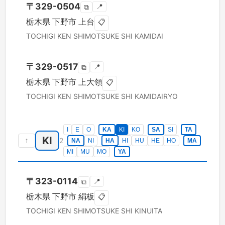
〒
329-0504
📍
⧉
栃木県
下野市
上台
📋
TOCHIGI KEN
SHIMOTSUKE SHI
KAMIDAI
〒
329-0517
📍
⧉
栃木県
下野市
上大領
📋
TOCHIGI KEN
SHIMOTSUKE SHI
KAMIDAIRYO
I
E
O
KA
KI
KO
SA
SI
TA
KI
↑
2
NA
NI
HA
HI
HU
HE
HO
MA
MI
MU
MO
YA
〒
323-0114
📍
⧉
栃木県
下野市
絹板
📋
TOCHIGI KEN
SHIMOTSUKE SHI
KINUITA