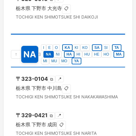
栃木県
下野市
大光寺
📋
TOCHIGI KEN
SHIMOTSUKE SHI
DAIKOJI
I
E
O
KA
KI
KO
SA
SI
TA
NA
↑
3
NA
NI
HA
HI
HU
HE
HO
MA
MI
MU
MO
YA
〒
323-0104
📍
⧉
栃木県
下野市
中川島
📋
TOCHIGI KEN
SHIMOTSUKE SHI
NAKAKAWASHIMA
〒
329-0421
📍
⧉
栃木県
下野市
成田
📋
TOCHIGI KEN
SHIMOTSUKE SHI
NARITA