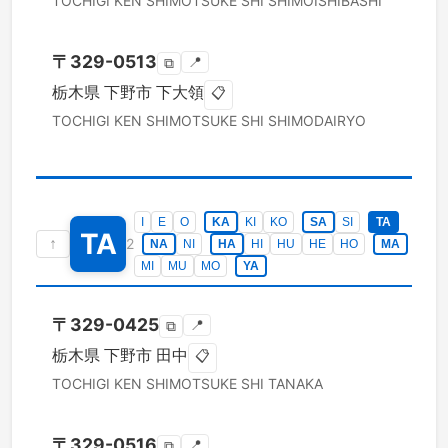
TOCHIGI KEN
SHIMOTSUKE SHI
SHIMOISHIBASHI
〒
329-0513
📍
⧉
栃木県
下野市
下大領
📋
TOCHIGI KEN
SHIMOTSUKE SHI
SHIMODAIRYO
I
E
O
KA
KI
KO
SA
SI
TA
TA
↑
2
NA
NI
HA
HI
HU
HE
HO
MA
MI
MU
MO
YA
〒
329-0425
📍
⧉
栃木県
下野市
田中
📋
TOCHIGI KEN
SHIMOTSUKE SHI
TANAKA
〒
329-0516
📍
⧉