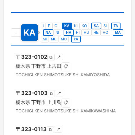
I
E
O
KA
KI
KO
SA
SI
TA
KA
↑
8
NA
NI
HA
HI
HU
HE
HO
MA
MI
MU
MO
YA
〒
323-0102
📍
⧉
栃木県
下野市
上吉田
📋
TOCHIGI KEN
SHIMOTSUKE SHI
KAMIYOSHIDA
〒
323-0103
📍
⧉
栃木県
下野市
上川島
📋
TOCHIGI KEN
SHIMOTSUKE SHI
KAMIKAWASHIMA
〒
323-0113
📍
⧉