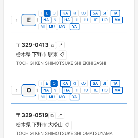
I
E
O
KA
KI
KO
SA
SI
TA
E
↑
1
NA
NI
HA
HI
HU
HE
HO
MA
MI
MU
MO
YA
〒
329-0413
📍
⧉
栃木県
下野市
駅東
📋
TOCHIGI KEN
SHIMOTSUKE SHI
EKIHIGASHI
I
E
O
KA
KI
KO
SA
SI
TA
O
↑
1
NA
NI
HA
HI
HU
HE
HO
MA
MI
MU
MO
YA
〒
329-0519
📍
⧉
栃木県
下野市
大松山
📋
TOCHIGI KEN
SHIMOTSUKE SHI
OMATSUYAMA