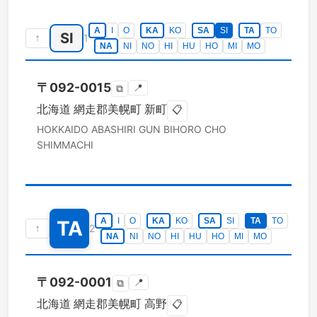
A
I
O
KA
KO
SA
SI
TA
TO
SI
↑
1
NA
NI
NO
HI
HU
HO
MI
MO
〒
092-0015
📍
⧉
北海道
網走郡美幌町
新町
📋
HOKKAIDO
ABASHIRI GUN BIHORO CHO
SHIMMACHI
A
I
O
KA
KO
SA
SI
TA
TO
TA
↑
2
NA
NI
NO
HI
HU
HO
MI
MO
〒
092-0001
📍
⧉
北海道
網走郡美幌町
高野
📋