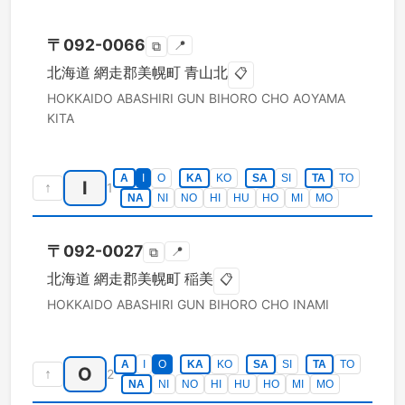
〒
092-0066
📍
⧉
北海道
網走郡美幌町
青山北
📋
HOKKAIDO
ABASHIRI GUN BIHORO CHO
AOYAMA
KITA
A
I
O
KA
KO
SA
SI
TA
TO
I
↑
1
NA
NI
NO
HI
HU
HO
MI
MO
〒
092-0027
📍
⧉
北海道
網走郡美幌町
稲美
📋
HOKKAIDO
ABASHIRI GUN BIHORO CHO
INAMI
A
I
O
KA
KO
SA
SI
TA
TO
O
↑
2
NA
NI
NO
HI
HU
HO
MI
MO