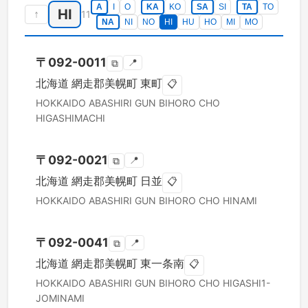
A
I
O
KA
KO
SA
SI
TA
TO
HI
↑
11
NA
NI
NO
HI
HU
HO
MI
MO
〒
092-0011
📍
⧉
北海道
網走郡美幌町
東町
📋
HOKKAIDO
ABASHIRI GUN BIHORO CHO
HIGASHIMACHI
〒
092-0021
📍
⧉
北海道
網走郡美幌町
日並
📋
HOKKAIDO
ABASHIRI GUN BIHORO CHO
HINAMI
〒
092-0041
📍
⧉
北海道
網走郡美幌町
東一条南
📋
HOKKAIDO
ABASHIRI GUN BIHORO CHO
HIGASHI1-
JOMINAMI