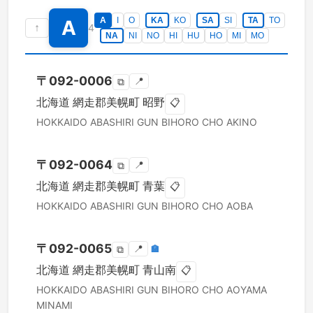
A
I
O
KA
KO
SA
SI
TA
TO
A
↑
4
NA
NI
NO
HI
HU
HO
MI
MO
〒
092-0006
📍
⧉
北海道
網走郡美幌町
昭野
📋
HOKKAIDO
ABASHIRI GUN BIHORO CHO
AKINO
〒
092-0064
📍
⧉
北海道
網走郡美幌町
青葉
📋
HOKKAIDO
ABASHIRI GUN BIHORO CHO
AOBA
〒
092-0065
📍
🏣
⧉
北海道
網走郡美幌町
青山南
📋
HOKKAIDO
ABASHIRI GUN BIHORO CHO
AOYAMA
MINAMI