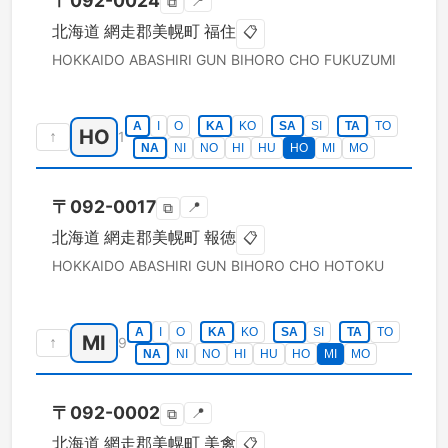
〒
092-0024
📍
⧉
北海道
網走郡美幌町
福住
📋
HOKKAIDO
ABASHIRI GUN BIHORO CHO
FUKUZUMI
A
I
O
KA
KO
SA
SI
TA
TO
HO
↑
1
NA
NI
NO
HI
HU
HO
MI
MO
〒
092-0017
📍
⧉
北海道
網走郡美幌町
報徳
📋
HOKKAIDO
ABASHIRI GUN BIHORO CHO
HOTOKU
A
I
O
KA
KO
SA
SI
TA
TO
MI
↑
9
NA
NI
NO
HI
HU
HO
MI
MO
〒
092-0002
📍
⧉
北海道
網走郡美幌町
美禽
📋