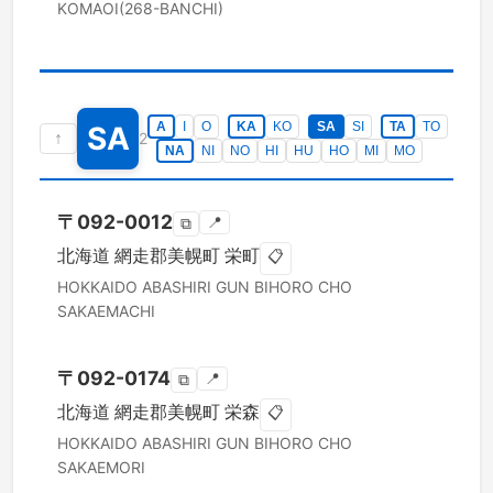
KOMAOI(268-BANCHI)
A
I
O
KA
KO
SA
SI
TA
TO
SA
↑
2
NA
NI
NO
HI
HU
HO
MI
MO
〒
092-0012
📍
⧉
北海道
網走郡美幌町
栄町
📋
HOKKAIDO
ABASHIRI GUN BIHORO CHO
SAKAEMACHI
〒
092-0174
📍
⧉
北海道
網走郡美幌町
栄森
📋
HOKKAIDO
ABASHIRI GUN BIHORO CHO
SAKAEMORI