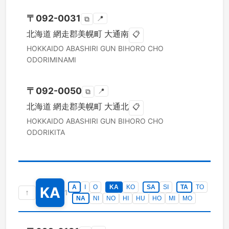
〒
092-0031
📍
⧉
北海道
網走郡美幌町
大通南
📋
HOKKAIDO
ABASHIRI GUN BIHORO CHO
ODORIMINAMI
〒
092-0050
📍
⧉
北海道
網走郡美幌町
大通北
📋
HOKKAIDO
ABASHIRI GUN BIHORO CHO
ODORIKITA
A
I
O
KA
KO
SA
SI
TA
TO
KA
↑
1
NA
NI
NO
HI
HU
HO
MI
MO