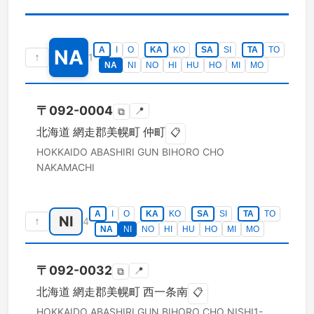
A
I
O
KA
KO
SA
SI
TA
TO
NA
↑
1
NA
NI
NO
HI
HU
HO
MI
MO
〒
092-0004
📍
⧉
北海道
網走郡美幌町
仲町
📋
HOKKAIDO
ABASHIRI GUN BIHORO CHO
NAKAMACHI
A
I
O
KA
KO
SA
SI
TA
TO
NI
↑
4
NA
NI
NO
HI
HU
HO
MI
MO
〒
092-0032
📍
⧉
北海道
網走郡美幌町
西一条南
📋
HOKKAIDO
ABASHIRI GUN BIHORO CHO
NISHI1-