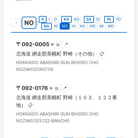
A
I
O
KA
KO
SA
SI
TA
TO
NO
↑
2
NA
NI
NO
HI
HU
HO
MI
MO
〒
092-0005
※
📍
⧉
北海道
網走郡美幌町
野崎（その他）
📋
HOKKAIDO
ABASHIRI GUN BIHORO CHO
NOZAKI(SONOTA)
〒
092-0176
※
📍
⧉
北海道
網走郡美幌町
野崎（１０３、１２２番
地）
📋
HOKKAIDO
ABASHIRI GUN BIHORO CHO
NOZAKI(103.122-BANCHI)