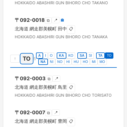
HOKKAIDO
ABASHIRI GUN BIHORO CHO
TAKANO
〒
092-0018
📍
🏣
⧉
北海道
網走郡美幌町
田中
📋
HOKKAIDO
ABASHIRI GUN BIHORO CHO
TANAKA
A
I
O
KA
KO
SA
SI
TA
TO
TO
↑
5
NA
NI
NO
HI
HU
HO
MI
MO
〒
092-0003
📍
⧉
北海道
網走郡美幌町
鳥里
📋
HOKKAIDO
ABASHIRI GUN BIHORO CHO
TORISATO
〒
092-0007
📍
⧉
北海道
網走郡美幌町
豊岡
📋