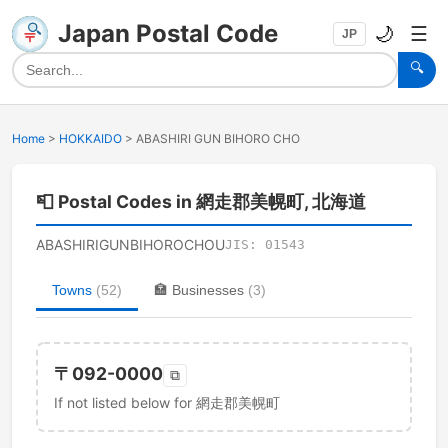
Japan Postal Code
🌙
☰
JP
🔍
Home
>
HOKKAIDO
>
ABASHIRI GUN BIHORO CHO
📮
Postal Codes in 網走郡美幌町, 北海道
ABASHIRIGUNBIHOROCHOU
JIS:
01543
Towns
(
52
)
🏣
Businesses
(
3
)
〒
092-0000
⧉
If not listed below for 網走郡美幌町