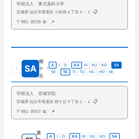
学校法人 東北薬科大学
📋
宮城県
仙台市青葉区
小松島
４丁目４－１
〒
981-8558
⧉
📍
桜
A
I
O
KA
KI
KU
KO
SA
SA
↑
1
ケ
SE
TA
TI
TU
HU
HO
MI
丘
学校法人 宮城学院
📋
宮城県
仙台市青葉区
桜ケ丘
９丁目１－１
〒
981-8557
⧉
📍
星
A
I
O
KA
KI
KU
KO
SA