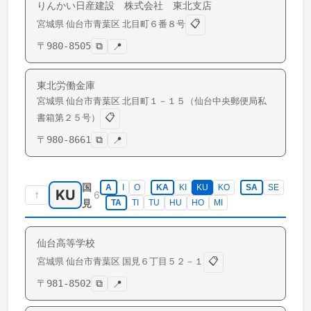
りんかい日産建設 株式会社 東北支店
📋
宮城県
仙台市青葉区
北目町
６番８号
〒
980-8505
⧉
📍
東北労働金庫
宮城県
仙台市青葉区
北目町
１－１５（仙台中央郵便局私
📋
書箱第２５号）
〒
980-8661
⧉
📍
国
A
I
O
KA
KI
KU
KO
SA
SE
KU
↑
6
見
TA
TI
TU
HU
HO
MI
仙台高等学校
📋
宮城県
仙台市青葉区
国見
６丁目５２－１
〒
981-8502
⧉
📍