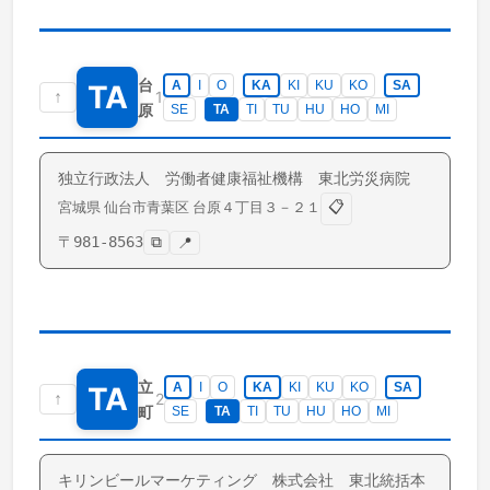
台
A
I
O
KA
KI
KU
KO
SA
TA
↑
1
原
SE
TA
TI
TU
HU
HO
MI
独立行政法人 労働者健康福祉機構 東北労災病院
📋
宮城県
仙台市青葉区
台原
４丁目３－２１
〒
981-8563
⧉
📍
立
A
I
O
KA
KI
KU
KO
SA
TA
↑
2
町
SE
TA
TI
TU
HU
HO
MI
キリンビールマーケティング 株式会社 東北統括本