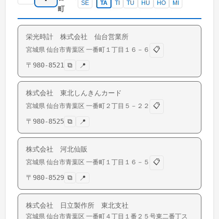
SE
TA
TI
TU
HU
HO
MI
町
栄光時計 株式会社 仙台営業所
📋
宮城県
仙台市青葉区
一番町
１丁目１６－６
〒
980-8521
⧉
📍
株式会社 東北しんきんカード
📋
宮城県
仙台市青葉区
一番町
２丁目５－２２
〒
980-8525
⧉
📍
株式会社 河北仙販
📋
宮城県
仙台市青葉区
一番町
１丁目１６－５
〒
980-8529
⧉
📍
株式会社 日立製作所 東北支社
宮城県
仙台市青葉区
一番町
４丁目１番２５号東二番丁ス