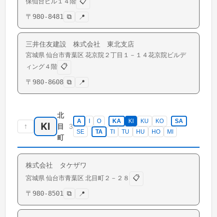
📋
保仙台ビル１４階
〒
980-8481
⧉
📍
三井住友建設 株式会社 東北支店
宮城県
仙台市青葉区
花京院
２丁目１－１４花京院ビルデ
📋
ィング４階
〒
980-8608
⧉
📍
北
A
I
O
KA
KI
KU
KO
SA
KI
↑
3
目
SE
TA
TI
TU
HU
HO
MI
町
株式会社 タケザワ
📋
宮城県
仙台市青葉区
北目町
２－２８
〒
980-8501
⧉
📍