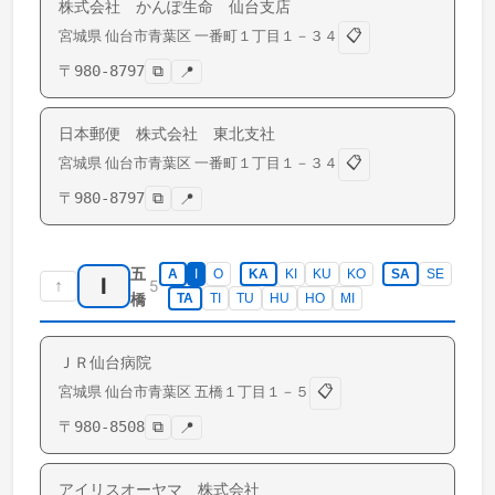
株式会社 かんぽ生命 仙台支店
📋
宮城県
仙台市青葉区
一番町
１丁目１－３４
〒
980-8797
⧉
📍
日本郵便 株式会社 東北支社
📋
宮城県
仙台市青葉区
一番町
１丁目１－３４
〒
980-8797
⧉
📍
五
A
I
O
KA
KI
KU
KO
SA
SE
I
↑
5
橋
TA
TI
TU
HU
HO
MI
ＪＲ仙台病院
📋
宮城県
仙台市青葉区
五橋
１丁目１－５
〒
980-8508
⧉
📍
アイリスオーヤマ 株式会社