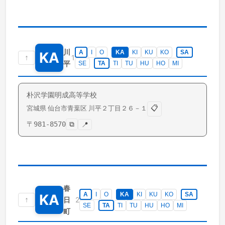
川
A
I
O
KA
KI
KU
KO
SA
KA
↑
1
平
SE
TA
TI
TU
HU
HO
MI
朴沢学園明成高等学校
📋
宮城県
仙台市青葉区
川平
２丁目２６－１
〒
981-8570
⧉
📍
春
A
I
O
KA
KI
KU
KO
SA
KA
↑
2
日
SE
TA
TI
TU
HU
HO
MI
町