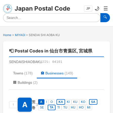
Japan Postal Code
🌙
☰
JP
🔍
Home
>
MIYAGI
>
SENDAI SHI AOBA KU
📮
Postal Codes in 仙台市青葉区, 宮城県
SENDAISHIAOBAKU
JIS:
04101
Towns
(
178
)
🏣
Businesses
(
149
)
🏢
Buildings
(
2
)
荒
A
I
O
KA
KI
KU
KO
SA
A
↑
3
巻
SE
TA
TI
TU
HU
HO
MI