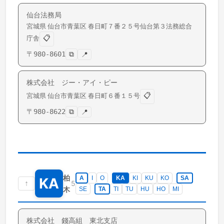
仙台法務局
宮城県
仙台市青葉区
春日町
７番２５号仙台第３法務総合
📋
庁舎
〒
980-8601
⧉
📍
株式会社 ジー・アイ・ピー
📋
宮城県
仙台市青葉区
春日町
６番１５号
〒
980-8622
⧉
📍
柏
A
I
O
KA
KI
KU
KO
SA
KA
↑
5
木
SE
TA
TI
TU
HU
HO
MI
株式会社 錢高組 東北支店