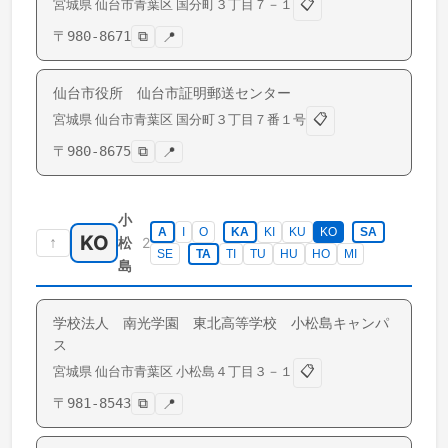
📋
宮城県
仙台市青葉区
国分町
３丁目７－１
〒
980-8671
⧉
📍
仙台市役所 仙台市証明郵送センター
📋
宮城県
仙台市青葉区
国分町
３丁目７番１号
〒
980-8675
⧉
📍
小
A
I
O
KA
KI
KU
KO
SA
KO
↑
2
松
SE
TA
TI
TU
HU
HO
MI
島
学校法人 南光学園 東北高等学校 小松島キャンパ
ス
📋
宮城県
仙台市青葉区
小松島
４丁目３－１
〒
981-8543
⧉
📍