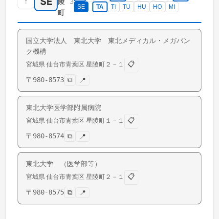
SE
↑
3
陵
SE
TA
TI
TU
HU
HO
MI
町
国立大学法人 東北大学 東北メディカル・メガバン
ク機構
📋
宮城県
仙台市青葉区
星陵町
２－１
〒
980-8573
⧉
📍
東北大学医学部附属病院
📋
宮城県
仙台市青葉区
星陵町
１－１
〒
980-8574
⧉
📍
東北大学 （医学部等）
📋
宮城県
仙台市青葉区
星陵町
２－１
〒
980-8575
⧉
📍