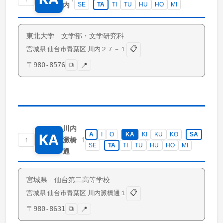
内
SE
TA
TI
TU
HU
HO
MI
東北大学 文学部・文学研究科
📋
宮城県
仙台市青葉区
川内
２７－１
〒
980-8576
⧉
📍
川内
A
I
O
KA
KI
KU
KO
SA
KA
↑
1
澱橋
SE
TA
TI
TU
HU
HO
MI
通
宮城県 仙台第二高等学校
📋
宮城県
仙台市青葉区
川内澱橋通
１
〒
980-8631
⧉
📍