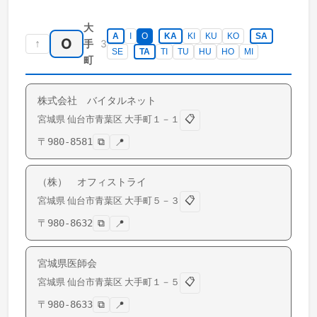
大
A
I
O
KA
KI
KU
KO
SA
O
↑
3
手
SE
TA
TI
TU
HU
HO
MI
町
株式会社 バイタルネット
📋
宮城県
仙台市青葉区
大手町
１－１
〒
980-8581
⧉
📍
（株） オフィストライ
📋
宮城県
仙台市青葉区
大手町
５－３
〒
980-8632
⧉
📍
宮城県医師会
📋
宮城県
仙台市青葉区
大手町
１－５
〒
980-8633
⧉
📍