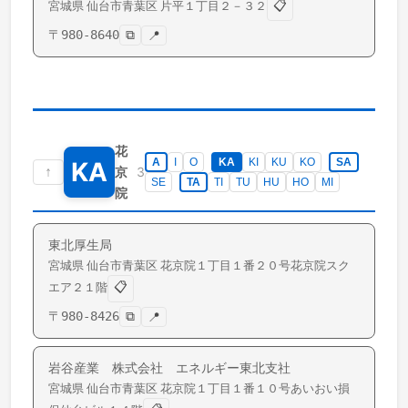
📋
宮城県
仙台市青葉区
片平
１丁目２－３２
〒
980-8640
⧉
📍
花
A
I
O
KA
KI
KU
KO
SA
KA
↑
3
京
SE
TA
TI
TU
HU
HO
MI
院
東北厚生局
宮城県
仙台市青葉区
花京院
１丁目１番２０号花京院スク
📋
エア２１階
〒
980-8426
⧉
📍
岩谷産業 株式会社 エネルギー東北支社
宮城県
仙台市青葉区
花京院
１丁目１番１０号あいおい損