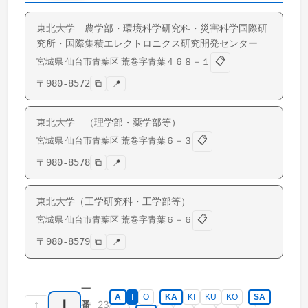
東北大学 農学部・環境科学研究科・災害科学国際研
究所・国際集積エレクトロニクス研究開発センター
📋
宮城県
仙台市青葉区
荒巻
字青葉４６８－１
〒
980-8572
⧉
📍
東北大学 （理学部・薬学部等）
📋
宮城県
仙台市青葉区
荒巻
字青葉６－３
〒
980-8578
⧉
📍
東北大学（工学研究科・工学部等）
📋
宮城県
仙台市青葉区
荒巻
字青葉６－６
〒
980-8579
⧉
📍
一
A
I
O
KA
KI
KU
KO
SA
I
↑
23
番