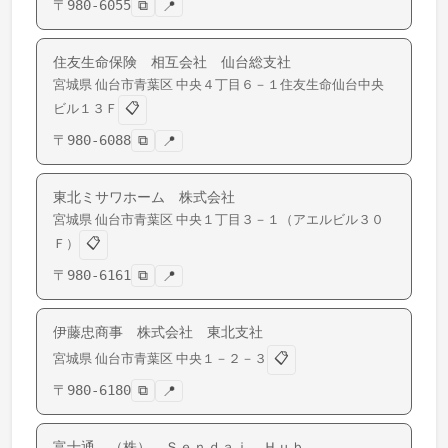
〒
980-6055
⧉
📍
住友生命保険 相互会社 仙台総支社
宮城県
仙台市青葉区
中央
４丁目６－１住友生命仙台中央
📋
ビル１３Ｆ
〒
980-6088
⧉
📍
東北ミサワホーム 株式会社
宮城県
仙台市青葉区
中央
１丁目３－１（アエルビル３０
📋
Ｆ）
〒
980-6161
⧉
📍
伊藤忠商事 株式会社 東北支社
📋
宮城県
仙台市青葉区
中央
１－２－３
〒
980-6180
⧉
📍
富士通 （株） Ｓｅｎｄａｉ Ｈｕｂ