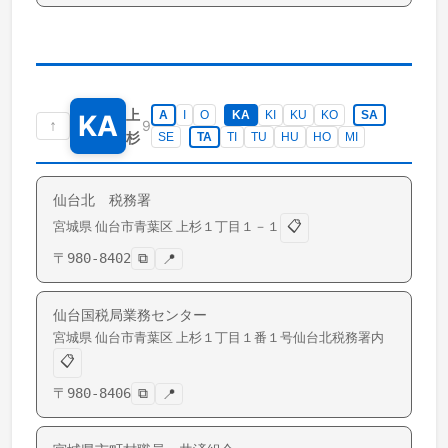
上
A
I
O
KA
KI
KU
KO
SA
KA
↑
9
杉
SE
TA
TI
TU
HU
HO
MI
仙台北 税務署
📋
宮城県
仙台市青葉区
上杉
１丁目１－１
〒
980-8402
⧉
📍
仙台国税局業務センター
宮城県
仙台市青葉区
上杉
１丁目１番１号仙台北税務署内
📋
〒
980-8406
⧉
📍