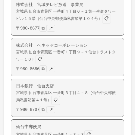
株式会社 宮城テレビ放送 事業局
宮城県
仙台市青葉区
一番町
４丁目６－１第一生命タワー
📋
ビル１５階（仙台中央郵便局私書箱第１０４号）
〒
980-8677
⧉
📍
株式会社 ベネッセコーポレーション
宮城県
仙台市青葉区
一番町
１丁目９－１仙台トラストタ
📋
ワー１０Ｆ
〒
980-8686
⧉
📍
日本銀行 仙台支店
宮城県
仙台市青葉区
一番町
３丁目４－８（仙台中央郵便
📋
局私書箱第４１号）
〒
980-8707
⧉
📍
仙台中郵便局
📋
宮城県
仙台市青葉区
一番町
１－３－３