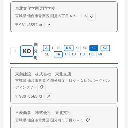
東北文化学園専門学校
📋
宮城県
仙台市青葉区
国見
６丁目４５－１６
〒
981-8552
⧉
📍
国
A
I
O
KA
KI
KU
KO
SA
KO
↑
7
分
SE
TA
TI
TU
HU
HO
MI
町
東急建設 株式会社 東北支店
宮城県
仙台市青葉区
国分町
３丁目６－１仙台パークビル
📋
ディング７Ｆ
〒
980-8565
⧉
📍
三菱商事 株式会社 東北支社
📋
宮城県
仙台市青葉区
国分町
３丁目６－１