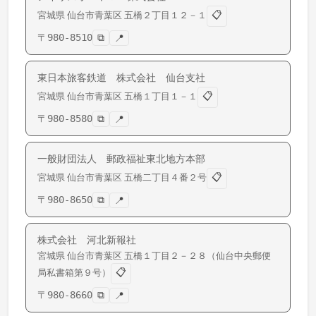
📋
宮城県
仙台市青葉区
五橋
２丁目１２－１
〒
980-8510
⧉
📍
東日本旅客鉄道 株式会社 仙台支社
📋
宮城県
仙台市青葉区
五橋
１丁目１－１
〒
980-8580
⧉
📍
一般財団法人 郵政福祉東北地方本部
📋
宮城県
仙台市青葉区
五橋
二丁目４番２号
〒
980-8650
⧉
📍
株式会社 河北新報社
宮城県
仙台市青葉区
五橋
１丁目２－２８（仙台中央郵便
📋
局私書箱第９号）
〒
980-8660
⧉
📍