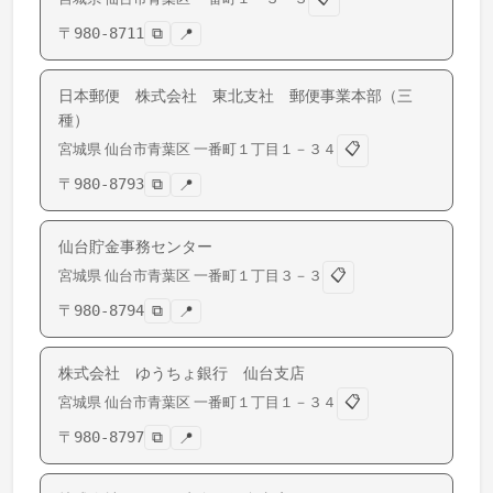
〒
980-8711
⧉
📍
日本郵便 株式会社 東北支社 郵便事業本部（三
種）
📋
宮城県
仙台市青葉区
一番町
１丁目１－３４
〒
980-8793
⧉
📍
仙台貯金事務センター
📋
宮城県
仙台市青葉区
一番町
１丁目３－３
〒
980-8794
⧉
📍
株式会社 ゆうちょ銀行 仙台支店
📋
宮城県
仙台市青葉区
一番町
１丁目１－３４
〒
980-8797
⧉
📍