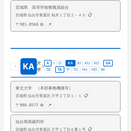
宮城県 高等学校教職員組合
📋
宮城県
仙台市青葉区
柏木
１丁目２－４５
〒
981-8560
⧉
📍
片
A
I
O
KA
KI
KU
KO
SA
KA
↑
6
平
SE
TA
TI
TU
HU
HO
MI
東北大学 （本部事務機構等）
📋
宮城県
仙台市青葉区
片平
２丁目１－１
〒
980-8577
⧉
📍
仙台簡易裁判所
📋
宮城県
仙台市青葉区
片平
１丁目６番１号