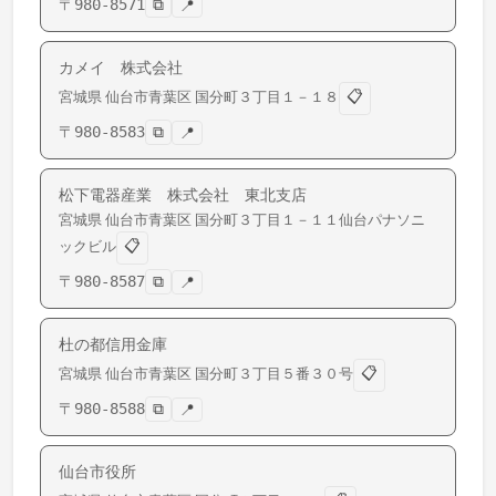
〒
980-8571
⧉
📍
カメイ 株式会社
📋
宮城県
仙台市青葉区
国分町
３丁目１－１８
〒
980-8583
⧉
📍
松下電器産業 株式会社 東北支店
宮城県
仙台市青葉区
国分町
３丁目１－１１仙台パナソニ
📋
ックビル
〒
980-8587
⧉
📍
杜の都信用金庫
📋
宮城県
仙台市青葉区
国分町
３丁目５番３０号
〒
980-8588
⧉
📍
仙台市役所