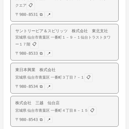
📋
クエア
〒
980-8531
⧉
📍
サントリービア＆スピリッツ 株式会社 東北支社
宮城県
仙台市青葉区
一番町
１－９－１仙台トラストタワ
📋
ー１７階
〒
980-8533
⧉
📍
東日本興業 株式会社
📋
宮城県
仙台市青葉区
一番町
３丁目７－１
〒
980-8534
⧉
📍
株式会社 三越 仙台店
📋
宮城県
仙台市青葉区
一番町
４丁目８－１５
〒
980-8543
⧉
📍