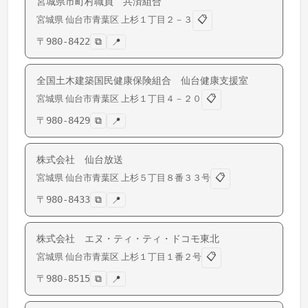
宮城県市町村職員 共済組合
📋
宮城県
仙台市青葉区
上杉
１丁目２－３
〒
980-8422
⧉
📍
全国土木建築国民健康保険組合 仙台健康支援室
📋
宮城県
仙台市青葉区
上杉
１丁目４－２０
〒
980-8429
⧉
📍
株式会社 仙台放送
📋
宮城県
仙台市青葉区
上杉
５丁目８番３３号
〒
980-8433
⧉
📍
株式会社 エヌ・ティ・ティ・ドコモ東北
📋
宮城県
仙台市青葉区
上杉
１丁目１番２号
〒
980-8515
⧉
📍