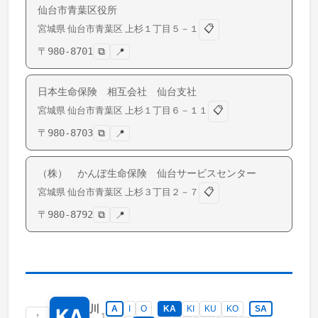
仙台市青葉区役所
📋
宮城県
仙台市青葉区
上杉
１丁目５－１
〒
980-8701
⧉
📍
日本生命保険 相互会社 仙台支社
📋
宮城県
仙台市青葉区
上杉
１丁目６－１１
〒
980-8703
⧉
📍
（株） かんぽ生命保険 仙台サービスセンター
📋
宮城県
仙台市青葉区
上杉
３丁目２－７
〒
980-8792
⧉
📍
川
A
I
O
KA
KI
KU
KO
SA
KA
↑
1