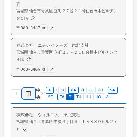
部
宮城県
仙台市青葉区
立町
２７番２１号仙台橋本ビルヂン
📋
グ５階
〒
980-8447
⧉
📍
株式会社 ニチレイフーズ 東北支社
宮城県
仙台市青葉区
立町
２７－２１仙台橋本ビルヂング
📋
４階
〒
980-8486
⧉
📍
中
A
I
O
KA
KI
KU
KO
SA
TI
↑
31
央
SE
TA
TI
TU
HU
HO
MI
株式会社 ウィルコム 東北支社
宮城県
仙台市青葉区
中央
４丁目６－１ＳＳ３０ビル２７
📋
Ｆ