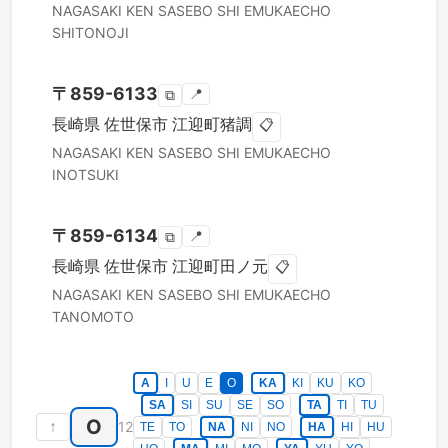
NAGASAKI KEN
SASEBO SHI
EMUKAECHO
SHITONOJI
〒
859-6133
📍
⧉
長崎県
佐世保市
江迎町猪調
📋
NAGASAKI KEN
SASEBO SHI
EMUKAECHO
INOTSUKI
〒
859-6134
📍
⧉
長崎県
佐世保市
江迎町田ノ元
📋
NAGASAKI KEN
SASEBO SHI
EMUKAECHO
TANOMOTO
A
I
U
E
O
KA
KI
KU
KO
SA
SI
SU
SE
SO
TA
TI
TU
O
↑
12
TE
TO
NA
NI
NO
HA
HI
HU