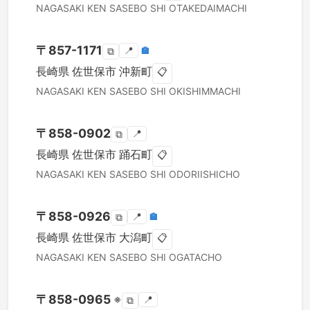
NAGASAKI KEN
SASEBO SHI
OTAKEDAIMACHI
〒
857-1171
📍
🏣
⧉
長崎県
佐世保市
沖新町
📋
NAGASAKI KEN
SASEBO SHI
OKISHIMMACHI
〒
858-0902
📍
⧉
長崎県
佐世保市
踊石町
📋
NAGASAKI KEN
SASEBO SHI
ODORIISHICHO
〒
858-0926
📍
🏣
⧉
長崎県
佐世保市
大潟町
📋
NAGASAKI KEN
SASEBO SHI
OGATACHO
〒
858-0965
※
📍
⧉