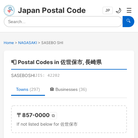
Japan Postal Code
🌙
☰
JP
🔍
Home
>
NAGASAKI
>
SASEBO SHI
📮
Postal Codes in 佐世保市, 長崎県
SASEBOSHI
JIS:
42202
Towns
(
297
)
🏣
Businesses
(
36
)
〒
857-0000
⧉
If not listed below for 佐世保市