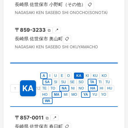
長崎県
佐世保市
小野町（その他）
📋
NAGASAKI KEN
SASEBO SHI
ONOCHO(SONOTA)
〒
859-3233
📍
⧉
長崎県
佐世保市
奥山町
📋
NAGASAKI KEN
SASEBO SHI
OKUYAMACHO
A
I
U
E
O
KA
KI
KU
KO
SA
SI
SU
SE
SO
TA
TI
TU
KA
↑
12
TE
TO
NA
NI
NO
HA
HI
HU
HO
MA
MI
MO
YA
YU
YO
WA
〒
857-0011
📍
⧉
長崎県
佐世保市
春日町
📋