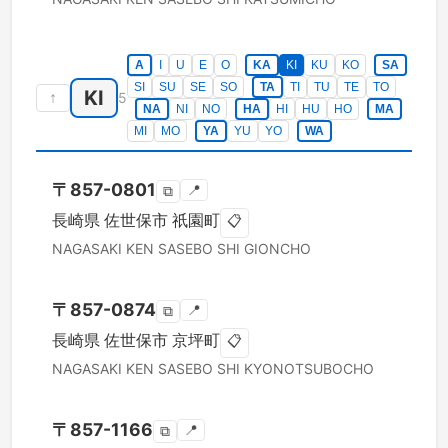
A
I
U
E
O
KA
KI
KU
KO
SA
SI
SU
SE
SO
TA
TI
TU
TE
TO
KI
↑
5
NA
NI
NO
HA
HI
HU
HO
MA
MI
MO
YA
YU
YO
WA
〒
857-0801
📍
⧉
長崎県
佐世保市
祇園町
📋
NAGASAKI KEN
SASEBO SHI
GIONCHO
〒
857-0874
📍
⧉
長崎県
佐世保市
京坪町
📋
NAGASAKI KEN
SASEBO SHI
KYONOTSUBOCHO
〒
857-1166
📍
⧉