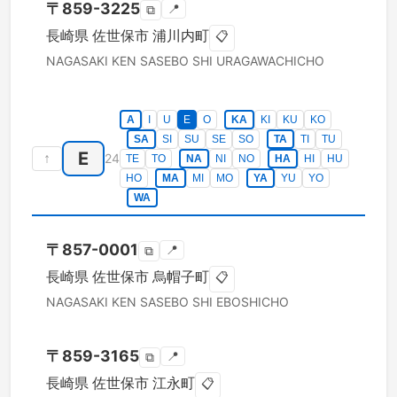
〒
859-3225
📍
⧉
長崎県
佐世保市
浦川内町
📋
NAGASAKI KEN
SASEBO SHI
URAGAWACHICHO
A
I
U
E
O
KA
KI
KU
KO
SA
SI
SU
SE
SO
TA
TI
TU
E
↑
24
TE
TO
NA
NI
NO
HA
HI
HU
HO
MA
MI
MO
YA
YU
YO
WA
〒
857-0001
📍
⧉
長崎県
佐世保市
烏帽子町
📋
NAGASAKI KEN
SASEBO SHI
EBOSHICHO
〒
859-3165
📍
⧉
長崎県
佐世保市
江永町
📋