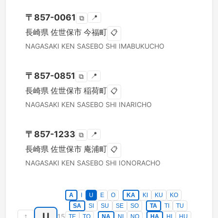
〒
857-0061
📍
⧉
長崎県
佐世保市
今福町
📋
NAGASAKI KEN
SASEBO SHI
IMABUKUCHO
〒
857-0851
📍
⧉
長崎県
佐世保市
稲荷町
📋
NAGASAKI KEN
SASEBO SHI
INARICHO
〒
857-1233
📍
⧉
長崎県
佐世保市
庵浦町
📋
NAGASAKI KEN
SASEBO SHI
IONORACHO
A
I
U
E
O
KA
KI
KU
KO
SA
SI
SU
SE
SO
TA
TI
TU
U
↑
15
TE
TO
NA
NI
NO
HA
HI
HU