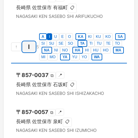
長崎県
佐世保市
有福町
📋
NAGASAKI KEN
SASEBO SHI
ARIFUKUCHO
A
I
U
E
O
KA
KI
KU
KO
SA
SI
SU
SE
SO
TA
TI
TU
TE
TO
I
↑
5
NA
NI
NO
HA
HI
HU
HO
MA
MI
MO
YA
YU
YO
WA
〒
857-0037
📍
⧉
長崎県
佐世保市
石坂町
📋
NAGASAKI KEN
SASEBO SHI
ISHIZAKACHO
〒
857-0057
📍
⧉
長崎県
佐世保市
泉町
📋
NAGASAKI KEN
SASEBO SHI
IZUMICHO