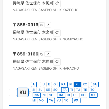
長崎県
佐世保市
木風町
📋
NAGASAKI KEN
SASEBO SHI
KIKAZECHO
〒
858-0916
📍
⧉
長崎県
佐世保市
木宮町
📋
NAGASAKI KEN
SASEBO SHI
KINOMIYACHO
〒
859-3166
📍
⧉
長崎県
佐世保市
木原町
📋
NAGASAKI KEN
SASEBO SHI
KIHARACHO
A
I
U
E
O
KA
KI
KU
KO
SA
SI
SU
SE
SO
TA
TI
TU
TE
TO
KU
↑
7
NA
NI
NO
HA
HI
HU
HO
MA
MI
MO
YA
YU
YO
WA