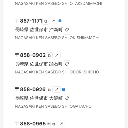
NAGASAKI KEN
SASEBO SHI
OTAKEDAIMACHI
〒
857-1171
📍
🏣
⧉
長崎県
佐世保市
沖新町
📋
NAGASAKI KEN
SASEBO SHI
OKISHIMMACHI
〒
858-0902
📍
⧉
長崎県
佐世保市
踊石町
📋
NAGASAKI KEN
SASEBO SHI
ODORIISHICHO
〒
858-0926
📍
🏣
⧉
長崎県
佐世保市
大潟町
📋
NAGASAKI KEN
SASEBO SHI
OGATACHO
〒
858-0965
※
📍
⧉