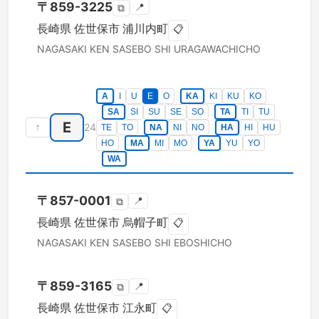
〒
859-3225
📍
⧉
長崎県
佐世保市
浦川内町
📋
NAGASAKI KEN
SASEBO SHI
URAGAWACHICHO
A
I
U
E
O
KA
KI
KU
KO
SA
SI
SU
SE
SO
TA
TI
TU
E
↑
24
TE
TO
NA
NI
NO
HA
HI
HU
HO
MA
MI
MO
YA
YU
YO
WA
〒
857-0001
📍
⧉
長崎県
佐世保市
烏帽子町
📋
NAGASAKI KEN
SASEBO SHI
EBOSHICHO
〒
859-3165
📍
⧉
長崎県
佐世保市
江永町
📋