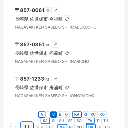
〒
857-0061
📍
⧉
長崎県
佐世保市
今福町
📋
NAGASAKI KEN
SASEBO SHI
IMABUKUCHO
〒
857-0851
📍
⧉
長崎県
佐世保市
稲荷町
📋
NAGASAKI KEN
SASEBO SHI
INARICHO
〒
857-1233
📍
⧉
長崎県
佐世保市
庵浦町
📋
NAGASAKI KEN
SASEBO SHI
IONORACHO
A
I
U
E
O
KA
KI
KU
KO
SA
SI
SU
SE
SO
TA
TI
TU
U
↑
15
TE
TO
NA
NI
NO
HA
HI
HU