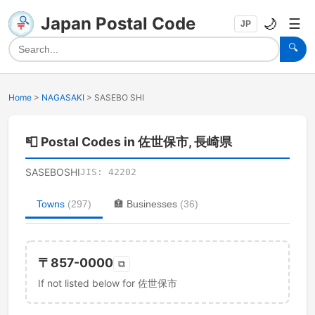
Japan Postal Code
🌙
☰
JP
🔍
Home
>
NAGASAKI
>
SASEBO SHI
📮
Postal Codes in 佐世保市, 長崎県
SASEBOSHI
JIS:
42202
Towns
(
297
)
🏣
Businesses
(
36
)
〒
857-0000
⧉
If not listed below for 佐世保市