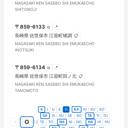
NAGASAKI KEN
SASEBO SHI
EMUKAECHO
SHITONOJI
〒
859-6133
📍
⧉
長崎県
佐世保市
江迎町猪調
📋
NAGASAKI KEN
SASEBO SHI
EMUKAECHO
INOTSUKI
〒
859-6134
📍
⧉
長崎県
佐世保市
江迎町田ノ元
📋
NAGASAKI KEN
SASEBO SHI
EMUKAECHO
TANOMOTO
A
I
U
E
O
KA
KI
KU
KO
SA
SI
SU
SE
SO
TA
TI
TU
O
↑
12
TE
TO
NA
NI
NO
HA
HI
HU