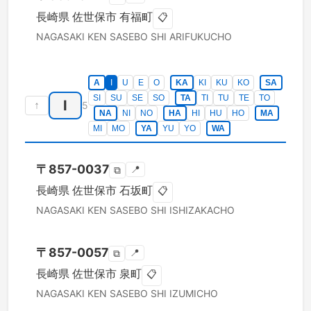
長崎県
佐世保市
有福町
📋
NAGASAKI KEN
SASEBO SHI
ARIFUKUCHO
A
I
U
E
O
KA
KI
KU
KO
SA
SI
SU
SE
SO
TA
TI
TU
TE
TO
I
↑
5
NA
NI
NO
HA
HI
HU
HO
MA
MI
MO
YA
YU
YO
WA
〒
857-0037
📍
⧉
長崎県
佐世保市
石坂町
📋
NAGASAKI KEN
SASEBO SHI
ISHIZAKACHO
〒
857-0057
📍
⧉
長崎県
佐世保市
泉町
📋
NAGASAKI KEN
SASEBO SHI
IZUMICHO