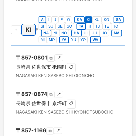
A
I
U
E
O
KA
KI
KU
KO
SA
SI
SU
SE
SO
TA
TI
TU
TE
TO
KI
↑
5
NA
NI
NO
HA
HI
HU
HO
MA
MI
MO
YA
YU
YO
WA
〒
857-0801
📍
⧉
長崎県
佐世保市
祇園町
📋
NAGASAKI KEN
SASEBO SHI
GIONCHO
〒
857-0874
📍
⧉
長崎県
佐世保市
京坪町
📋
NAGASAKI KEN
SASEBO SHI
KYONOTSUBOCHO
〒
857-1166
📍
⧉