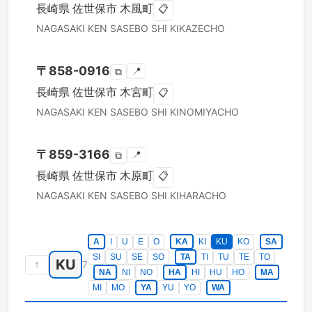
長崎県
佐世保市
木風町
📋
NAGASAKI KEN
SASEBO SHI
KIKAZECHO
〒
858-0916
📍
⧉
長崎県
佐世保市
木宮町
📋
NAGASAKI KEN
SASEBO SHI
KINOMIYACHO
〒
859-3166
📍
⧉
長崎県
佐世保市
木原町
📋
NAGASAKI KEN
SASEBO SHI
KIHARACHO
A
I
U
E
O
KA
KI
KU
KO
SA
SI
SU
SE
SO
TA
TI
TU
TE
TO
KU
↑
7
NA
NI
NO
HA
HI
HU
HO
MA
MI
MO
YA
YU
YO
WA