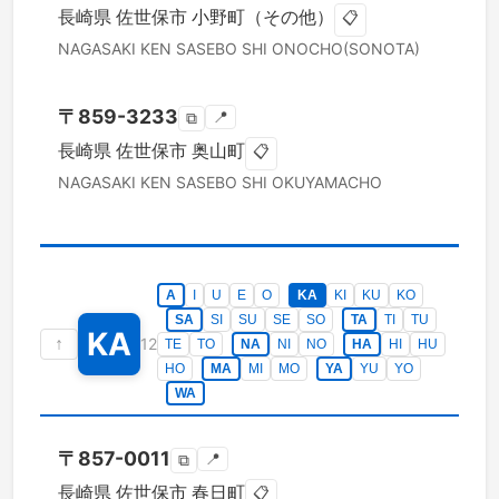
長崎県
佐世保市
小野町（その他）
📋
NAGASAKI KEN
SASEBO SHI
ONOCHO(SONOTA)
〒
859-3233
📍
⧉
長崎県
佐世保市
奥山町
📋
NAGASAKI KEN
SASEBO SHI
OKUYAMACHO
A
I
U
E
O
KA
KI
KU
KO
SA
SI
SU
SE
SO
TA
TI
TU
KA
↑
12
TE
TO
NA
NI
NO
HA
HI
HU
HO
MA
MI
MO
YA
YU
YO
WA
〒
857-0011
📍
⧉
長崎県
佐世保市
春日町
📋