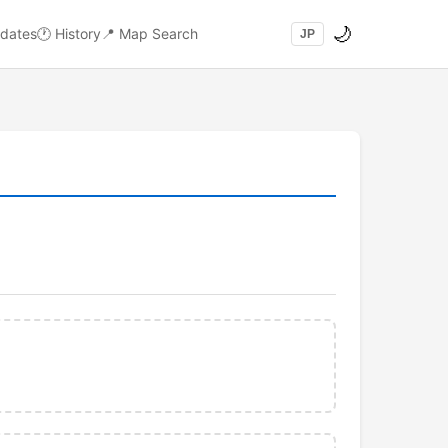
🌙
dates
🕐
History
📍
Map Search
JP