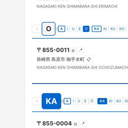
NAGASAKI KEN
SHIMABARA SHI
ERIMACHI
O
↑
3
A
I
U
E
O
KA
KI
KU
KO
〒
855-0011
📍
⧉
長崎県
島原市
御手水町
📋
NAGASAKI KEN
SHIMABARA SHI
OCHOZUMACH
KA
↑
8
A
I
U
E
O
KA
KI
KU
K
〒
855-0004
📍
⧉