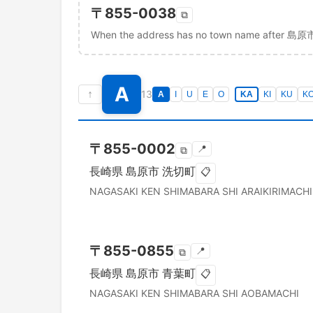
〒
855-0038
⧉
When the address has no town name after 島原
A
↑
13
A
I
U
E
O
KA
KI
KU
K
〒
855-0002
📍
⧉
長崎県
島原市
洗切町
📋
NAGASAKI KEN
SHIMABARA SHI
ARAIKIRIMACHI
〒
855-0855
📍
⧉
長崎県
島原市
青葉町
📋
NAGASAKI KEN
SHIMABARA SHI
AOBAMACHI