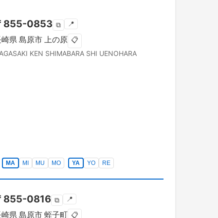
〒
855-0853
📍
⧉
長崎県
島原市
上の原
📋
AGASAKI KEN
SHIMABARA SHI
UENOHARA
MA
MI
MU
MO
YA
YO
RE
〒
855-0816
📍
⧉
長崎県
島原市
蛭子町
📋