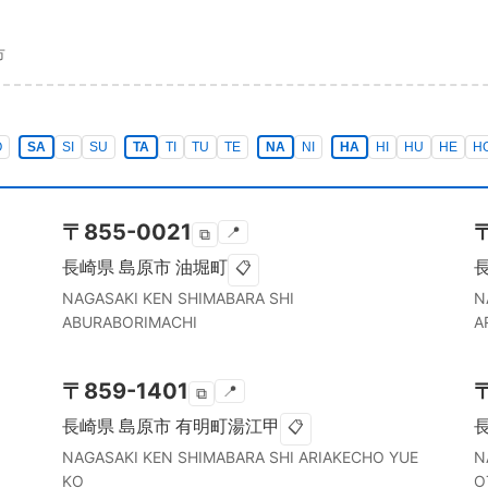
市
O
SA
SI
SU
TA
TI
TU
TE
NA
NI
HA
HI
HU
HE
H
〒
855-0021
📍
⧉
長崎県
島原市
油堀町
📋
NAGASAKI KEN
SHIMABARA SHI
N
ABURABORIMACHI
A
〒
859-1401
📍
⧉
長崎県
島原市
有明町湯江甲
📋
NAGASAKI KEN
SHIMABARA SHI
ARIAKECHO YUE
N
KO
O