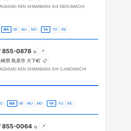
AGASAKI KEN
SHIMABARA SHI
EBISUMACHI
MA
MI
MU
MO
YA
YO
RE
〒
855-0878
📍
⧉
長崎県
島原市
大下町
📋
AGASAKI KEN
SHIMABARA SHI
OJIMOMACHI
O
MA
MI
MU
MO
YA
YO
RE
〒
855-0064
📍
⧉