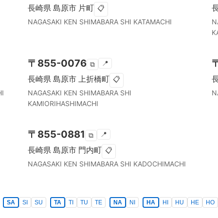
長崎県
島原市
片町
📋
NAGASAKI KEN
SHIMABARA SHI
KATAMACHI
N
K
〒
855-0076
📍
⧉
長崎県
島原市
上折橋町
📋
I
NAGASAKI KEN
SHIMABARA SHI
N
KAMIORIHASHIMACHI
〒
855-0881
📍
⧉
長崎県
島原市
門内町
📋
NAGASAKI KEN
SHIMABARA SHI
KADOCHIMACHI
SA
SI
SU
TA
TI
TU
TE
NA
NI
HA
HI
HU
HE
HO