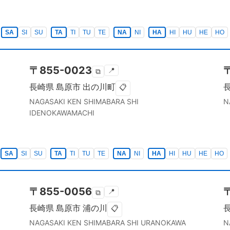
SA
SI
SU
TA
TI
TU
TE
NA
NI
HA
HI
HU
HE
HO
〒
855-0023
📍
⧉
長崎県
島原市
出の川町
📋
NAGASAKI KEN
SHIMABARA SHI
N
IDENOKAWAMACHI
SA
SI
SU
TA
TI
TU
TE
NA
NI
HA
HI
HU
HE
HO
〒
855-0056
📍
⧉
長崎県
島原市
浦の川
📋
NAGASAKI KEN
SHIMABARA SHI
URANOKAWA
N