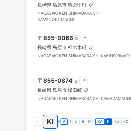
長崎県
島原市
亀の甲町
📋
NAGASAKI KEN
SHIMABARA SHI
KAMENOKOMACHI
〒
855-0066
📍
⧉
長崎県
島原市
柿の木町
📋
NAGASAKI KEN
SHIMABARA SHI
KAKINOKIMACH
〒
855-0874
📍
⧉
長崎県
島原市
鎌田町
📋
NAGASAKI KEN
SHIMABARA SHI
KAMADAMACHI
KI
↑
5
A
I
U
E
O
KA
KI
KU
KO