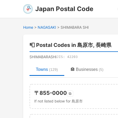
Japan Postal Code
Home
>
NAGASAKI
>
SHIMABARA SHI
📮
Postal Codes in 島原市, 長崎県
SHIMABARASHI
JIS:
42203
Towns
🏣
Businesses
(
129
)
(
5
)
〒
855-0000
⧉
If not listed below for 島原市