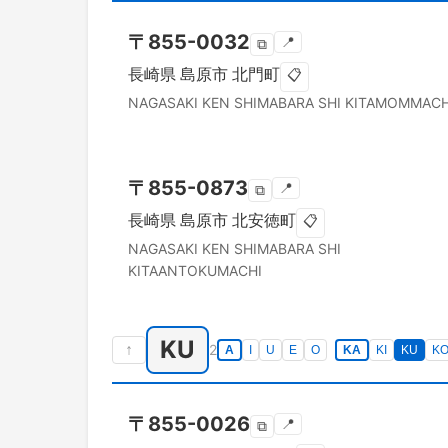
〒
855-0032
📍
⧉
長崎県
島原市
北門町
📋
NAGASAKI KEN
SHIMABARA SHI
KITAMOMMACH
〒
855-0873
📍
⧉
長崎県
島原市
北安徳町
📋
NAGASAKI KEN
SHIMABARA SHI
KITAANTOKUMACHI
KU
↑
2
A
I
U
E
O
KA
KI
KU
K
〒
855-0026
📍
⧉