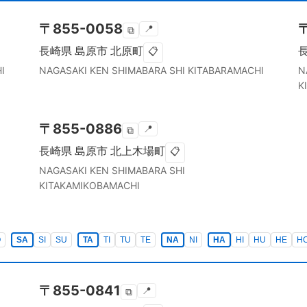
〒
855-0058
📍
⧉
長崎県
島原市
北原町
📋
I
NAGASAKI KEN
SHIMABARA SHI
KITABARAMACHI
N
K
〒
855-0886
📍
⧉
長崎県
島原市
北上木場町
📋
NAGASAKI KEN
SHIMABARA SHI
KITAKAMIKOBAMACHI
O
SA
SI
SU
TA
TI
TU
TE
NA
NI
HA
HI
HU
HE
H
〒
855-0841
📍
⧉