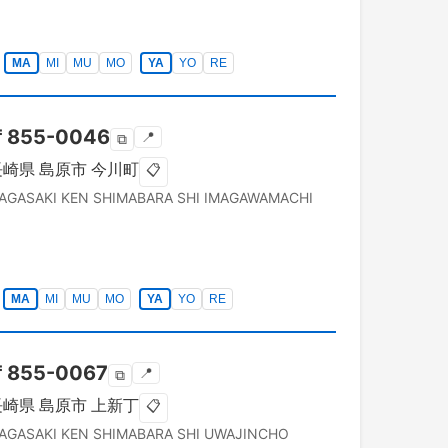
MA
MI
MU
MO
YA
YO
RE
〒
855-0046
📍
⧉
長崎県
島原市
今川町
📋
AGASAKI KEN
SHIMABARA SHI
IMAGAWAMACHI
MA
MI
MU
MO
YA
YO
RE
〒
855-0067
📍
⧉
長崎県
島原市
上新丁
📋
AGASAKI KEN
SHIMABARA SHI
UWAJINCHO