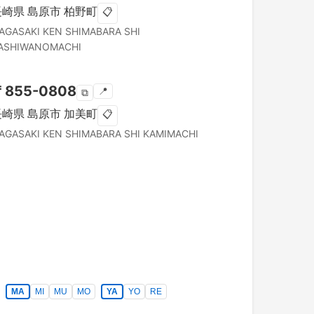
長崎県
島原市
柏野町
📋
AGASAKI KEN
SHIMABARA SHI
ASHIWANOMACHI
〒
855-0808
📍
⧉
長崎県
島原市
加美町
📋
AGASAKI KEN
SHIMABARA SHI
KAMIMACHI
MA
MI
MU
MO
YA
YO
RE