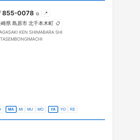
〒
855-0078
📍
⧉
長崎県
島原市
北千本木町
📋
AGASAKI KEN
SHIMABARA SHI
ITASEMBONGIMACHI
O
MA
MI
MU
MO
YA
YO
RE