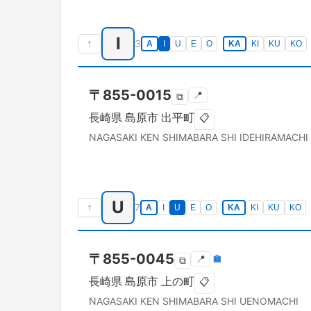
I
↑
3
A
I
U
E
O
KA
KI
KU
KO
〒
855-0015
📍
⧉
長崎県
島原市
出平町
📋
NAGASAKI KEN
SHIMABARA SHI
IDEHIRAMACHI
U
↑
7
A
I
U
E
O
KA
KI
KU
KO
〒
855-0045
📍
🏣
⧉
長崎県
島原市
上の町
📋
NAGASAKI KEN
SHIMABARA SHI
UENOMACHI