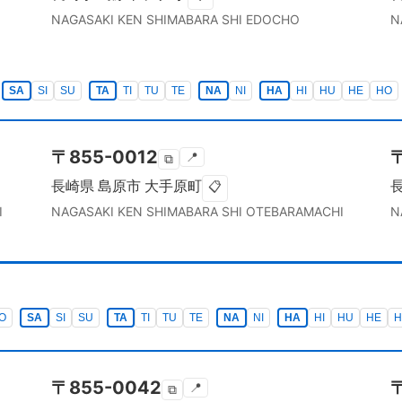
NAGASAKI KEN
SHIMABARA SHI
EDOCHO
N
SA
SI
SU
TA
TI
TU
TE
NA
NI
HA
HI
HU
HE
HO
〒
855-0012
📍
⧉
長崎県
島原市
大手原町
📋
I
NAGASAKI KEN
SHIMABARA SHI
OTEBARAMACHI
N
O
SA
SI
SU
TA
TI
TU
TE
NA
NI
HA
HI
HU
HE
H
〒
855-0042
📍
⧉