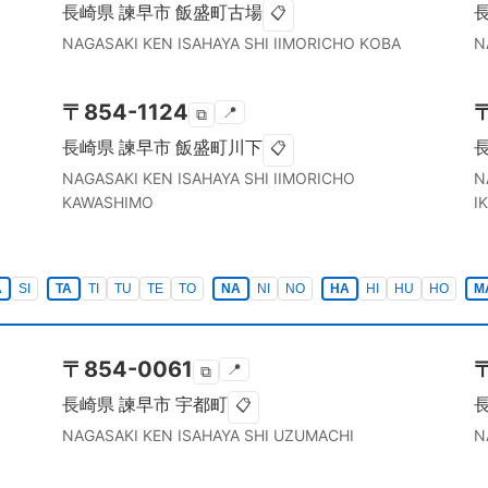
長崎県
諫早市
飯盛町古場
📋
NAGASAKI KEN
ISAHAYA SHI
IIMORICHO KOBA
N
〒
854-1124
📍
⧉
長崎県
諫早市
飯盛町川下
📋
NAGASAKI KEN
ISAHAYA SHI
IIMORICHO
N
KAWASHIMO
I
A
SI
TA
TI
TU
TE
TO
NA
NI
NO
HA
HI
HU
HO
M
〒
854-0061
📍
⧉
長崎県
諫早市
宇都町
📋
NAGASAKI KEN
ISAHAYA SHI
UZUMACHI
N