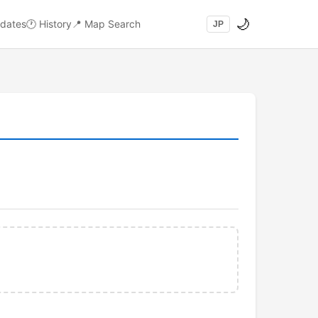
🌙
dates
🕐
History
📍
Map Search
JP