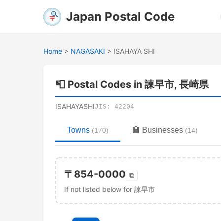
Japan Postal Code
Home
>
NAGASAKI
>
ISAHAYA SHI
📮
Postal Codes in 諫早市, 長崎県
ISAHAYASHI
JIS:
42204
Towns
🏣
Businesses
(
170
)
(
14
)
〒
854-0000
⧉
If not listed below for 諫早市