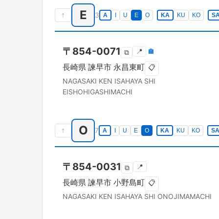
E
↑
3
A
I
U
E
O
KA
KU
KO
S
〒
854-0071
📍
🏣
⧉
長崎県
諫早市
永昌東町
📋
NAGASAKI KEN
ISAHAYA SHI
EISHOHIGASHIMACHI
O
↑
7
A
I
U
E
O
KA
KU
KO
S
〒
854-0031
📍
⧉
長崎県
諫早市
小野島町
📋
NAGASAKI KEN
ISAHAYA SHI
ONOJIMAMACHI