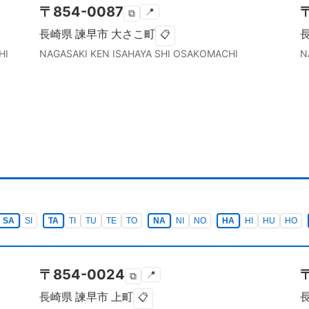
〒
854-0087
📍
⧉
長崎県
諫早市
大さこ町
📋
HI
NAGASAKI KEN
ISAHAYA SHI
OSAKOMACHI
N
SA
SI
TA
TI
TU
TE
TO
NA
NI
NO
HA
HI
HU
HO
〒
854-0024
📍
⧉
長崎県
諫早市
上町
📋