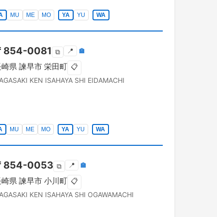
A
MU
ME
MO
YA
YU
WA
〒
854-0081
📍
🏣
⧉
長崎県
諫早市
栄田町
📋
AGASAKI KEN
ISAHAYA SHI
EIDAMACHI
A
MU
ME
MO
YA
YU
WA
〒
854-0053
📍
🏣
⧉
長崎県
諫早市
小川町
📋
AGASAKI KEN
ISAHAYA SHI
OGAWAMACHI