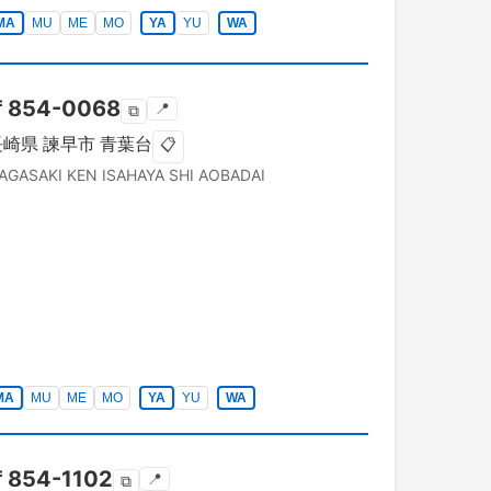
MA
MU
ME
MO
YA
YU
WA
〒
854-0068
📍
⧉
長崎県
諫早市
青葉台
📋
AGASAKI KEN
ISAHAYA SHI
AOBADAI
MA
MU
ME
MO
YA
YU
WA
〒
854-1102
📍
⧉