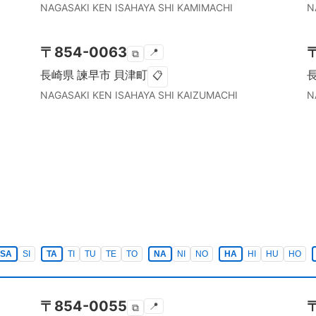
NAGASAKI KEN
ISAHAYA SHI
KAMIMACHI
N
〒
854-0063
📍
⧉
長崎県
諫早市
貝津町
📋
NAGASAKI KEN
ISAHAYA SHI
KAIZUMACHI
N
SA
SI
TA
TI
TU
TE
TO
NA
NI
NO
HA
HI
HU
HO
〒
854-0055
📍
⧉