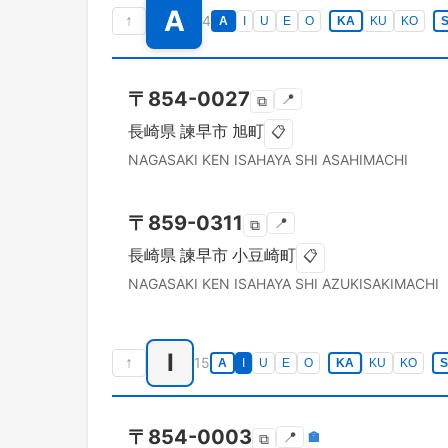
A
↑
4
A
I
U
E
O
KA
KU
KO
〒
854-0027
📍
⧉
長崎県
諫早市
旭町
📋
NAGASAKI KEN
ISAHAYA SHI
ASAHIMACHI
〒
859-0311
📍
⧉
長崎県
諫早市
小豆崎町
📋
NAGASAKI KEN
ISAHAYA SHI
AZUKISAKIMACHI
I
↑
15
A
I
U
E
O
KA
KU
KO
〒
854-0003
📍
🏣
⧉