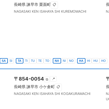
長崎県
諫早市
栗面町
📋
NAGASAKI KEN
ISAHAYA SHI
KUREMOMACHI
N
SA
SI
TA
TI
TU
TE
TO
NA
NI
NO
HA
HI
HU
HO
〒
854-0054
📍
⧉
長崎県
諫早市
小ケ倉町
📋
NAGASAKI KEN
ISAHAYA SHI
KOGAKURAMACHI
N
U