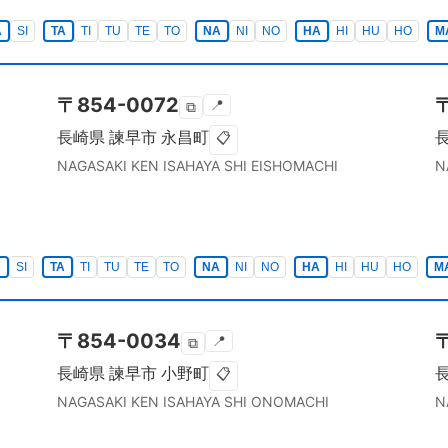
A
SI
TA
TI
TU
TE
TO
NA
NI
NO
HA
HI
HU
HO
M
〒
854-0072
📍
⧉
長崎県
諫早市
永昌町
📋
NAGASAKI KEN
ISAHAYA SHI
EISHOMACHI
N
A
SI
TA
TI
TU
TE
TO
NA
NI
NO
HA
HI
HU
HO
M
〒
854-0034
📍
⧉
長崎県
諫早市
小野町
📋
NAGASAKI KEN
ISAHAYA SHI
ONOMACHI
N