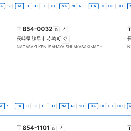
SA
SI
TA
TI
TU
TE
TO
NA
NI
NO
HA
HI
HU
HO
〒
854-0032
📍
⧉
長崎県
諫早市
赤崎町
📋
NAGASAKI KEN
ISAHAYA SHI
AKASAKIMACHI
N
SA
SI
TA
TI
TU
TE
TO
NA
NI
NO
HA
HI
HU
HO
〒
854-1101
📍
⧉