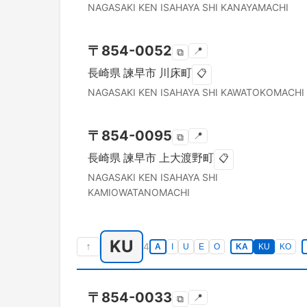
NAGASAKI KEN
ISAHAYA SHI
KANAYAMACHI
〒
854-0052
📍
⧉
長崎県
諫早市
川床町
📋
NAGASAKI KEN
ISAHAYA SHI
KAWATOKOMACHI
〒
854-0095
📍
⧉
長崎県
諫早市
上大渡野町
📋
NAGASAKI KEN
ISAHAYA SHI
KAMIOWATANOMACHI
KU
↑
4
A
I
U
E
O
KA
KU
KO
〒
854-0033
📍
⧉