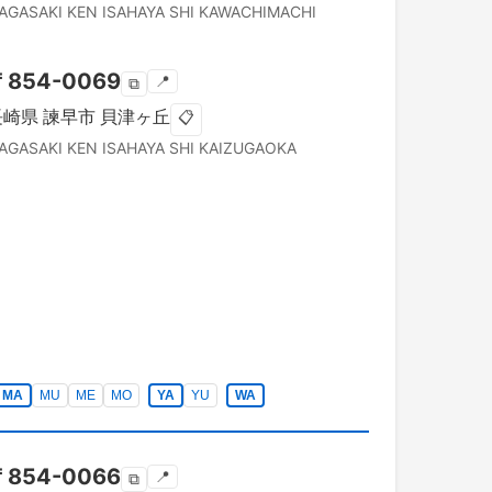
AGASAKI KEN
ISAHAYA SHI
KAWACHIMACHI
〒
854-0069
📍
⧉
長崎県
諫早市
貝津ヶ丘
📋
AGASAKI KEN
ISAHAYA SHI
KAIZUGAOKA
MA
MU
ME
MO
YA
YU
WA
〒
854-0066
📍
⧉