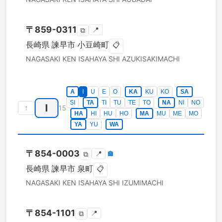
〒
859-0311
📍
⧉
長崎県
諫早市
小豆崎町
📋
NAGASAKI KEN
ISAHAYA SHI
AZUKISAKIMACHI
A
I
U
E
O
KA
KU
KO
SA
SI
TA
TI
TU
TE
TO
NA
NI
NO
I
↑
15
HA
HI
HU
HO
MA
MU
ME
MO
YA
YU
WA
〒
854-0003
📍
🏣
⧉
長崎県
諫早市
泉町
📋
NAGASAKI KEN
ISAHAYA SHI
IZUMIMACHI
〒
854-1101
📍
⧉