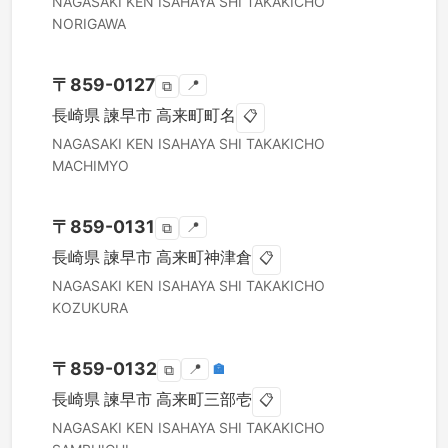
NAGASAKI KEN
ISAHAYA SHI
TAKAKICHO
NORIGAWA
〒
859-0127
📍
⧉
長崎県
諫早市
高来町町名
📋
NAGASAKI KEN
ISAHAYA SHI
TAKAKICHO
MACHIMYO
〒
859-0131
📍
⧉
長崎県
諫早市
高来町神津倉
📋
NAGASAKI KEN
ISAHAYA SHI
TAKAKICHO
KOZUKURA
〒
859-0132
📍
🏣
⧉
長崎県
諫早市
高来町三部壱
📋
NAGASAKI KEN
ISAHAYA SHI
TAKAKICHO