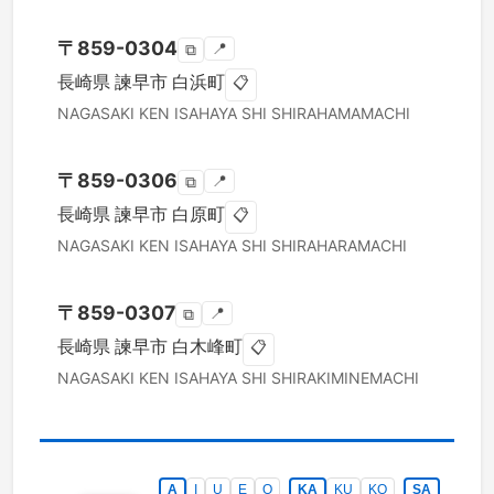
〒
859-0304
📍
⧉
長崎県
諫早市
白浜町
📋
NAGASAKI KEN
ISAHAYA SHI
SHIRAHAMAMACHI
〒
859-0306
📍
⧉
長崎県
諫早市
白原町
📋
NAGASAKI KEN
ISAHAYA SHI
SHIRAHARAMACHI
〒
859-0307
📍
⧉
長崎県
諫早市
白木峰町
📋
NAGASAKI KEN
ISAHAYA SHI
SHIRAKIMINEMACHI
A
I
U
E
O
KA
KU
KO
SA