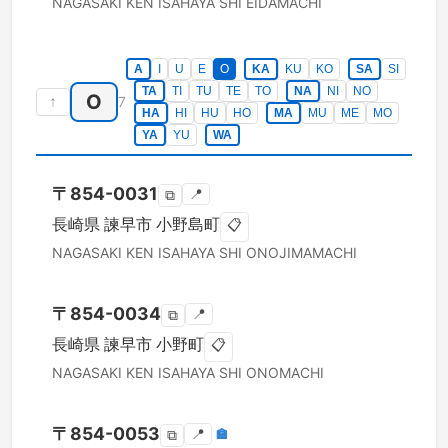
NAGASAKI KEN
ISAHAYA SHI
EIDAMACHI
A
I
U
E
O
KA
KU
KO
SA
SI
TA
TI
TU
TE
TO
NA
NI
NO
O
↑
7
HA
HI
HU
HO
MA
MU
ME
MO
YA
YU
WA
〒
854-0031
📍
⧉
長崎県
諫早市
小野島町
📋
NAGASAKI KEN
ISAHAYA SHI
ONOJIMAMACHI
〒
854-0034
📍
⧉
長崎県
諫早市
小野町
📋
NAGASAKI KEN
ISAHAYA SHI
ONOMACHI
〒
854-0053
📍
🏣
⧉