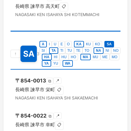
長崎県
諫早市
高天町
📋
NAGASAKI KEN
ISAHAYA SHI
KOTEMMACHI
A
I
U
E
O
KA
KU
KO
SA
SI
TA
TI
TU
TE
TO
NA
NI
NO
SA
↑
3
HA
HI
HU
HO
MA
MU
ME
MO
YA
YU
WA
〒
854-0013
📍
⧉
長崎県
諫早市
栄町
📋
NAGASAKI KEN
ISAHAYA SHI
SAKAEMACHI
〒
854-0022
📍
⧉
長崎県
諫早市
幸町
📋