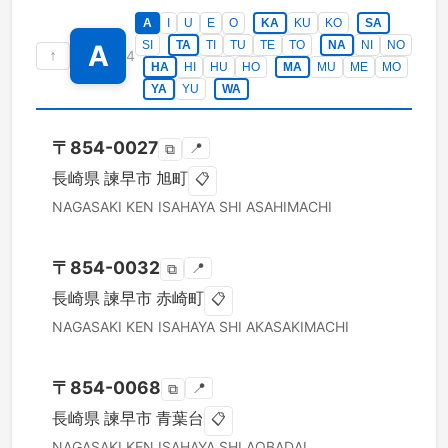
A
I
U
E
O
KA
KU
KO
SA
SI
TA
TI
TU
TE
TO
NA
NI
NO
A
↑
4
HA
HI
HU
HO
MA
MU
ME
MO
YA
YU
WA
〒
854-0027
📍
⧉
長崎県
諫早市
旭町
📋
NAGASAKI KEN
ISAHAYA SHI
ASAHIMACHI
〒
854-0032
📍
⧉
長崎県
諫早市
赤崎町
📋
NAGASAKI KEN
ISAHAYA SHI
AKASAKIMACHI
〒
854-0068
📍
⧉
長崎県
諫早市
青葉台
📋
NAGASAKI KEN
ISAHAYA SHI
AOBADAI