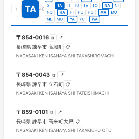
SI
TA
TI
TU
TE
TO
NA
NI
TA
↑
48
NO
HA
HI
HU
HO
MA
MU
ME
MO
YA
YU
WA
〒
854-0016
📍
⧉
長崎県
諫早市
高城町
📋
NAGASAKI KEN
ISAHAYA SHI
TAKASHIROMACHI
〒
854-0043
📍
⧉
長崎県
諫早市
立石町
📋
NAGASAKI KEN
ISAHAYA SHI
TATEISHIMACHI
〒
859-0101
📍
⧉
長崎県
諫早市
高来町大戸
📋
NAGASAKI KEN
ISAHAYA SHI
TAKAKICHO OTO