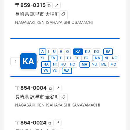
〒
859-0315
📍
⧉
長崎県
諫早市
大場町
📋
NAGASAKI KEN
ISAHAYA SHI
OBAMACHI
A
I
U
E
O
KA
KU
KO
SA
SI
TA
TI
TU
TE
TO
NA
NI
NO
KA
↑
7
HA
HI
HU
HO
MA
MU
ME
MO
YA
YU
WA
〒
854-0004
📍
⧉
長崎県
諫早市
金谷町
📋
NAGASAKI KEN
ISAHAYA SHI
KANAYAMACHI
〒
854-0024
📍
⧉