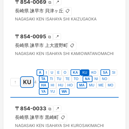
〒
854-0069
📍
⧉
長崎県
諫早市
貝津ヶ丘
📋
NAGASAKI KEN
ISAHAYA SHI
KAIZUGAOKA
〒
854-0095
📍
⧉
長崎県
諫早市
上大渡野町
📋
NAGASAKI KEN
ISAHAYA SHI
KAMIOWATANOMACHI
A
I
U
E
O
KA
KU
KO
SA
SI
TA
TI
TU
TE
TO
NA
NI
NO
KU
↑
4
HA
HI
HU
HO
MA
MU
ME
MO
YA
YU
WA
〒
854-0033
📍
⧉
長崎県
諫早市
黒崎町
📋
NAGASAKI KEN
ISAHAYA SHI
KUROSAKIMACHI