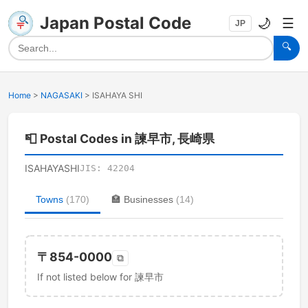
Japan Postal Code
🌙
☰
JP
🔍
Home
>
NAGASAKI
>
ISAHAYA SHI
📮
Postal Codes in 諫早市, 長崎県
ISAHAYASHI
JIS:
42204
Towns
(
170
)
🏣
Businesses
(
14
)
〒
854-0000
⧉
If not listed below for 諫早市