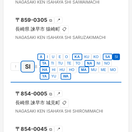
NAGASAKI KEN
ISAHAYA SHI
SAIWAIMACHI
〒
859-0305
📍
⧉
長崎県
諫早市
猿崎町
📋
NAGASAKI KEN
ISAHAYA SHI
SARUZAKIMACHI
A
I
U
E
O
KA
KU
KO
SA
SI
TA
TI
TU
TE
TO
NA
NI
NO
SI
↑
8
HA
HI
HU
HO
MA
MU
ME
MO
YA
YU
WA
〒
854-0005
📍
⧉
長崎県
諫早市
城見町
📋
NAGASAKI KEN
ISAHAYA SHI
SHIROMIMACHI
〒
854-0045
📍
⧉