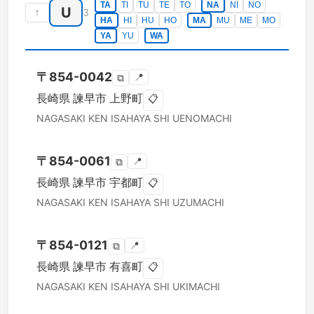
TA
TI
TU
TE
TO
NA
NI
NO
U
↑
3
HA
HI
HU
HO
MA
MU
ME
MO
YA
YU
WA
〒
854-0042
📍
⧉
長崎県
諫早市
上野町
📋
NAGASAKI KEN
ISAHAYA SHI
UENOMACHI
〒
854-0061
📍
⧉
長崎県
諫早市
宇都町
📋
NAGASAKI KEN
ISAHAYA SHI
UZUMACHI
〒
854-0121
📍
⧉
長崎県
諫早市
有喜町
📋
NAGASAKI KEN
ISAHAYA SHI
UKIMACHI