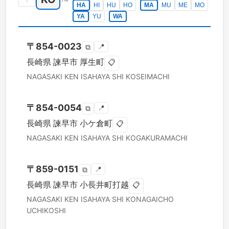
HA
HI
HU
HO
MA
MU
ME
MO
YA
YU
WA
〒
854-0023
📍
⧉
長崎県
諫早市
厚生町
📋
NAGASAKI KEN
ISAHAYA SHI
KOSEIMACHI
〒
854-0054
📍
⧉
長崎県
諫早市
小ケ倉町
📋
NAGASAKI KEN
ISAHAYA SHI
KOGAKURAMACHI
〒
859-0151
📍
⧉
長崎県
諫早市
小長井町打越
📋
NAGASAKI KEN
ISAHAYA SHI
KONAGAICHO
UCHIKOSHI