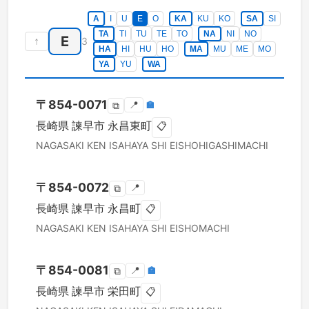
A
I
U
E
O
KA
KU
KO
SA
SI
TA
TI
TU
TE
TO
NA
NI
NO
E
↑
3
HA
HI
HU
HO
MA
MU
ME
MO
YA
YU
WA
〒
854-0071
📍
🏣
⧉
長崎県
諫早市
永昌東町
📋
NAGASAKI KEN
ISAHAYA SHI
EISHOHIGASHIMACHI
〒
854-0072
📍
⧉
長崎県
諫早市
永昌町
📋
NAGASAKI KEN
ISAHAYA SHI
EISHOMACHI
〒
854-0081
📍
🏣
⧉
長崎県
諫早市
栄田町
📋