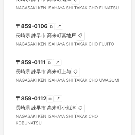
NAGASAKI KEN
ISAHAYA SHI
TAKAKICHO FUNATSU
〒
859-0106
📍
⧉
長崎県
諫早市
高来町冨地戸
📋
NAGASAKI KEN
ISAHAYA SHI
TAKAKICHO FUJITO
〒
859-0111
📍
⧉
長崎県
諫早市
高来町上与
📋
NAGASAKI KEN
ISAHAYA SHI
TAKAKICHO UWAGUMI
〒
859-0112
📍
⧉
長崎県
諫早市
高来町小船津
📋
NAGASAKI KEN
ISAHAYA SHI
TAKAKICHO
KOBUNATSU