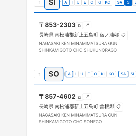
SI
↑
1
A
I
U
E
O
KI
KO
SA
SI
〒
853-2303
📍
⧉
長崎県
南松浦郡新上五島町
宿ノ浦郷
📋
NAGASAKI KEN
MINAMIMATSURA GUN
SHINKAMIGOTO CHO
SHUKUNORAGO
SO
↑
1
A
I
U
E
O
KI
KO
SA
SI
〒
857-4602
📍
⧉
長崎県
南松浦郡新上五島町
曽根郷
📋
NAGASAKI KEN
MINAMIMATSURA GUN
SHINKAMIGOTO CHO
SONEGO