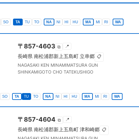
SO
TA
TU
TO
NA
NI
HI
HU
MA
MI
RI
WA
〒
857-4603
📍
⧉
長崎県
南松浦郡新上五島町
立串郷
📋
NAGASAKI KEN
MINAMIMATSURA GUN
SHINKAMIGOTO CHO
TATEKUSHIGO
SO
TA
TU
TO
NA
NI
HI
HU
MA
MI
RI
WA
〒
857-4604
📍
⧉
長崎県
南松浦郡新上五島町
津和崎郷
📋
NAGASAKI KEN
MINAMIMATSURA GUN