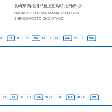
長崎県
南松浦郡新上五島町
太田郷
📋
NAGASAKI KEN
MINAMIMATSURA GUN
SHINKAMIGOTO CHO
OTAGO
SO
TA
TU
TO
NA
NI
HI
HU
MA
MI
RI
WA
SO
TA
TU
TO
NA
NI
HI
HU
MA
MI
RI
WA