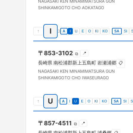
NAGASAKI KEN
MINAMIMATSURA GUN
SHINKAMIGOTO CHO
AOKATAGO
I
↑
3
A
I
U
E
O
KI
KO
SA
SI
〒
853-3102
📍
⧉
長崎県
南松浦郡新上五島町
岩瀬浦郷
📋
NAGASAKI KEN
MINAMIMATSURA GUN
SHINKAMIGOTO CHO
IWASEURAGO
U
↑
1
A
I
U
E
O
KI
KO
SA
SI
〒
857-4511
📍
⧉
長崎県
南松浦郡新上五島町
浦桑郷