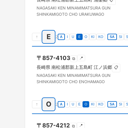
📋
NAGASAKI KEN
MINAMIMATSURA GUN
SHINKAMIGOTO CHO
URAKUWAGO
E
↑
2
A
I
U
E
O
KI
KO
SA
SI
〒
857-4103
📍
⧉
長崎県
南松浦郡新上五島町
江ノ浜郷
📋
NAGASAKI KEN
MINAMIMATSURA GUN
SHINKAMIGOTO CHO
ENOHAMAGO
O
↑
2
A
I
U
E
O
KI
KO
SA
SI
〒
857-4212
📍
⧉