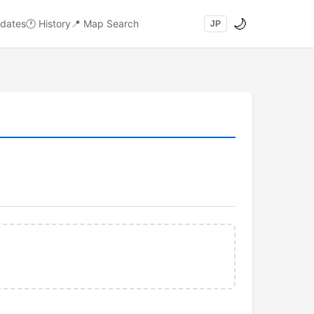
🌙
dates
🕐
History
📍
Map Search
JP