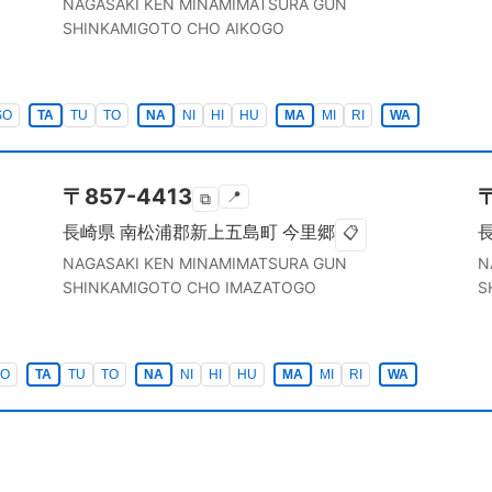
NAGASAKI KEN
MINAMIMATSURA GUN
SHINKAMIGOTO CHO
AIKOGO
SO
TA
TU
TO
NA
NI
HI
HU
MA
MI
RI
WA
〒
857-4413
📍
⧉
長崎県
南松浦郡新上五島町
今里郷
📋
NAGASAKI KEN
MINAMIMATSURA GUN
N
SHINKAMIGOTO CHO
IMAZATOGO
S
SO
TA
TU
TO
NA
NI
HI
HU
MA
MI
RI
WA