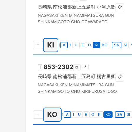
長崎県
南松浦郡新上五島町
小河原郷
📋
NAGASAKI KEN
MINAMIMATSURA GUN
SHINKAMIGOTO CHO
OGAWARAGO
KI
↑
1
A
I
U
E
O
KI
KO
SA
SI
〒
853-2302
📍
⧉
長崎県
南松浦郡新上五島町
桐古里郷
📋
NAGASAKI KEN
MINAMIMATSURA GUN
SHINKAMIGOTO CHO
KIRIFURUSATOGO
KO
↑
1
A
I
U
E
O
KI
KO
SA
SI