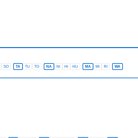
SO
TA
TU
TO
NA
NI
HI
HU
MA
MI
RI
WA