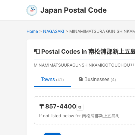
Japan Postal Code
Home
>
NAGASAKI
>
MINAMIMATSURA GUN SHINKA
📮
Postal Codes in 南松浦郡新上
MINAMIMATSUURAGUNSHINKAMIGOTOUCHOU
J
Towns
🏣
Businesses
(
41
)
(
4
)
〒
857-4400
⧉
If not listed below for 南松浦郡新上五島町