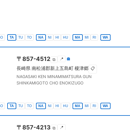
SO
TA
TU
TO
NA
NI
HI
HU
MA
MI
RI
WA
〒
857-4512
📍
🏣
⧉
長崎県
南松浦郡新上五島町
榎津郷
📋
NAGASAKI KEN
MINAMIMATSURA GUN
SHINKAMIGOTO CHO
ENOKIZUGO
SO
TA
TU
TO
NA
NI
HI
HU
MA
MI
RI
WA
〒
857-4213
📍
⧉