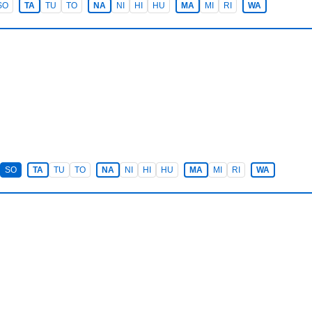
SO
TA
TU
TO
NA
NI
HI
HU
MA
MI
RI
WA
SO
TA
TU
TO
NA
NI
HI
HU
MA
MI
RI
WA