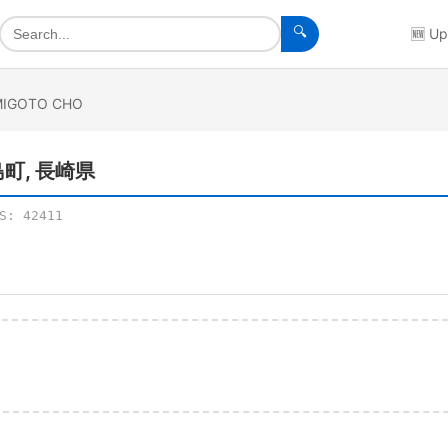
🔍
🆕
Up
MIGOTO CHO
五島町, 長崎県
IS:
42411