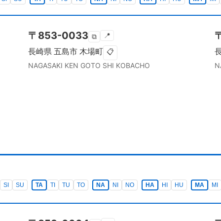
〒
853-0033
📍
⧉
長崎県
五島市
木場町
📋
NAGASAKI KEN
GOTO SHI
KOBACHO
N
SI
SU
TA
TI
TU
TO
NA
NI
NO
HA
HI
HU
MA
MI