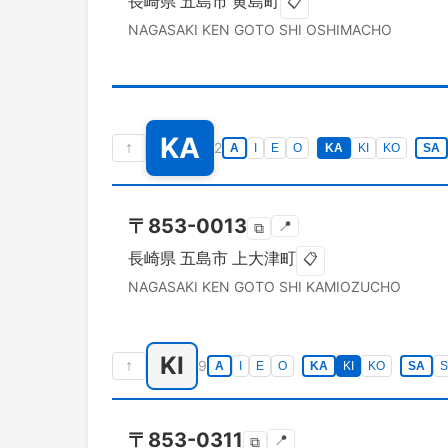
長崎県
五島市
黄島町
📋
NAGASAKI KEN
GOTO SHI
OSHIMACHO
KA
↑
2
A
I
E
O
KA
KI
KO
SA
〒
853-0013
📍
⧉
長崎県
五島市
上大津町
📋
NAGASAKI KEN
GOTO SHI
KAMIOZUCHO
KI
↑
9
A
I
E
O
KA
KI
KO
SA
S
〒
853-0311
📍
⧉