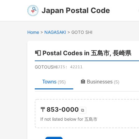
Japan Postal Code
Home
>
NAGASAKI
>
GOTO SHI
📮
Postal Codes in 五島市, 長崎県
GOTOUSHI
JIS:
42211
Towns
🏣
Businesses
(
95
)
(
5
)
〒
853-0000
⧉
If not listed below for 五島市