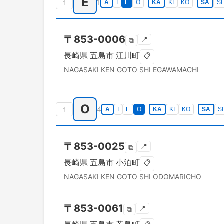
E
↑
1
A
I
E
O
KA
KI
KO
SA
SI
〒
853-0006
📍
⧉
長崎県
五島市
江川町
📋
NAGASAKI KEN
GOTO SHI
EGAWAMACHI
O
↑
4
A
I
E
O
KA
KI
KO
SA
SI
〒
853-0025
📍
⧉
長崎県
五島市
小泊町
📋
NAGASAKI KEN
GOTO SHI
ODOMARICHO
〒
853-0061
📍
⧉