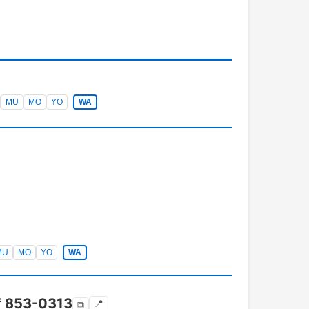
MU
MO
YO
WA
MU
MO
YO
WA
〒
853-0313
📍
⧉