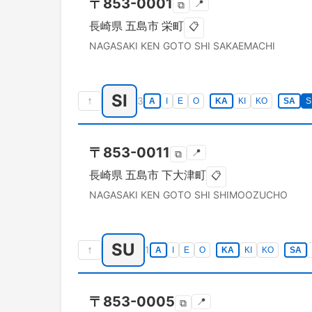
〒
853-0001
📍
⧉
長崎県
五島市
栄町
📋
NAGASAKI KEN
GOTO SHI
SAKAEMACHI
SI
↑
3
A
I
E
O
KA
KI
KO
SA
S
〒
853-0011
📍
⧉
長崎県
五島市
下大津町
📋
NAGASAKI KEN
GOTO SHI
SHIMOOZUCHO
SU
↑
1
A
I
E
O
KA
KI
KO
SA
〒
853-0005
📍
⧉