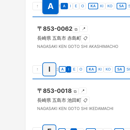
A
↑
1
A
I
E
O
KA
KI
KO
SA
S
〒
853-0062
📍
⧉
長崎県
五島市
赤島町
📋
NAGASAKI KEN
GOTO SHI
AKASHIMACHO
I
↑
3
A
I
E
O
KA
KI
KO
SA
SI
〒
853-0018
📍
⧉
長崎県
五島市
池田町
📋
NAGASAKI KEN
GOTO SHI
IKEDAMACHI