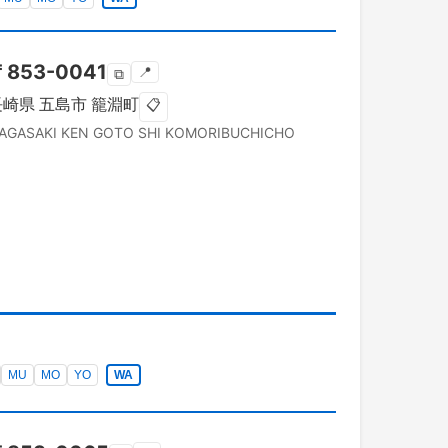
〒
853-0041
📍
⧉
長崎県
五島市
籠淵町
📋
AGASAKI KEN
GOTO SHI
KOMORIBUCHICHO
MU
MO
YO
WA