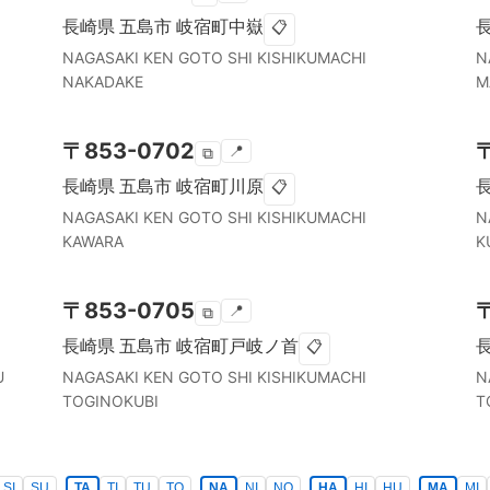
長崎県
五島市
岐宿町中嶽
📋
NAGASAKI KEN
GOTO SHI
KISHIKUMACHI
N
NAKADAKE
M
〒
853-0702
📍
⧉
長崎県
五島市
岐宿町川原
📋
NAGASAKI KEN
GOTO SHI
KISHIKUMACHI
N
KAWARA
K
〒
853-0705
📍
⧉
長崎県
五島市
岐宿町戸岐ノ首
📋
U
NAGASAKI KEN
GOTO SHI
KISHIKUMACHI
N
TOGINOKUBI
T
SI
SU
TA
TI
TU
TO
NA
NI
NO
HA
HI
HU
MA
MI