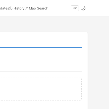
🌙
dates
🕐
History
📍
Map Search
JP