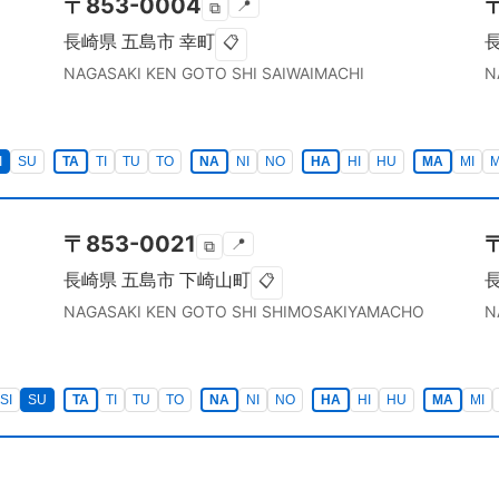
〒
853-0004
📍
⧉
長崎県
五島市
幸町
📋
NAGASAKI KEN
GOTO SHI
SAIWAIMACHI
N
I
SU
TA
TI
TU
TO
NA
NI
NO
HA
HI
HU
MA
MI
〒
853-0021
📍
⧉
長崎県
五島市
下崎山町
📋
NAGASAKI KEN
GOTO SHI
SHIMOSAKIYAMACHO
N
SI
SU
TA
TI
TU
TO
NA
NI
NO
HA
HI
HU
MA
MI