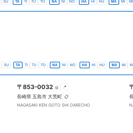
SU
TA
TI
TU
TO
NA
NI
NO
HA
HI
HU
MA
MI
M
SU
TA
TI
TU
TO
NA
NI
NO
HA
HI
HU
MA
MI
M
〒
853-0032
📍
⧉
長崎県
五島市
大荒町
📋
NAGASAKI KEN
GOTO SHI
OARECHO
N