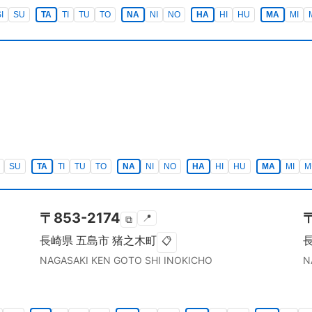
I
SU
TA
TI
TU
TO
NA
NI
NO
HA
HI
HU
MA
MI
SU
TA
TI
TU
TO
NA
NI
NO
HA
HI
HU
MA
MI
M
〒
853-2174
📍
⧉
長崎県
五島市
猪之木町
📋
NAGASAKI KEN
GOTO SHI
INOKICHO
N