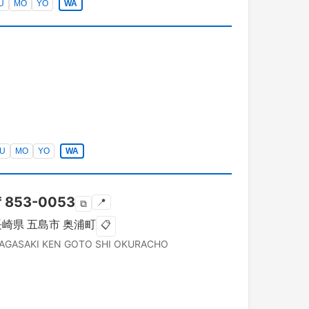
U
MO
YO
WA
U
MO
YO
WA
〒
853-0053
📍
⧉
長崎県
五島市
奥浦町
📋
AGASAKI KEN
GOTO SHI
OKURACHO