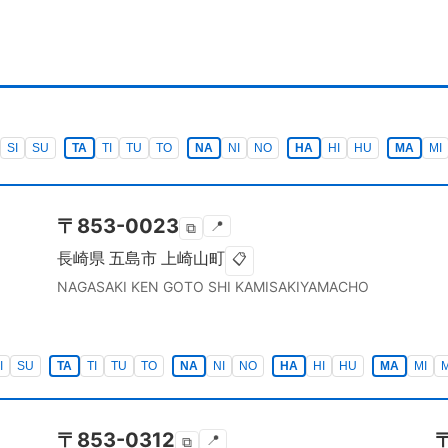
SI
SU
TA
TI
TU
TO
NA
NI
NO
HA
HI
HU
MA
MI
〒
853-0023
📍
⧉
長崎県
五島市
上崎山町
📋
NAGASAKI KEN
GOTO SHI
KAMISAKIYAMACHO
I
SU
TA
TI
TU
TO
NA
NI
NO
HA
HI
HU
MA
MI
〒
853-0312
📍
⧉