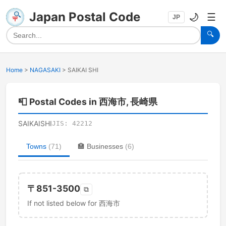
Japan Postal Code
🌙
☰
JP
🔍
Home
>
NAGASAKI
>
SAIKAI SHI
📮
Postal Codes in 西海市, 長崎県
SAIKAISHI
JIS:
42212
Towns
(
71
)
🏣
Businesses
(
6
)
〒
851-3500
⧉
If not listed below for 西海市