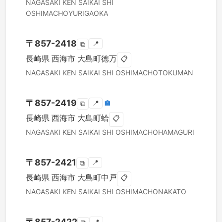
NAGASAKI KEN
SAIKAI SHI
OSHIMACHOYURIGAOKA
〒
857-2418
📍
⧉
長崎県
西海市
大島町徳万
📋
NAGASAKI KEN
SAIKAI SHI
OSHIMACHOTOKUMAN
〒
857-2419
📍
🏣
⧉
長崎県
西海市
大島町蛤
📋
NAGASAKI KEN
SAIKAI SHI
OSHIMACHOHAMAGURI
〒
857-2421
📍
⧉
長崎県
西海市
大島町中戸
📋
NAGASAKI KEN
SAIKAI SHI
OSHIMACHONAKATO
〒
857-2422