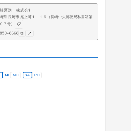
崎運送 株式会社
崎県
長崎市
尾上町
１－１６（長崎中央郵便局私書箱第
📋
０７号）
850-8668
⧉
📍
A
MI
MO
YA
RO