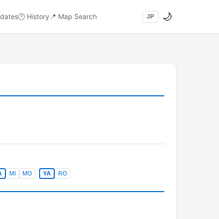
🌙
dates
🕐
History
📍
Map Search
JP
A
MI
MO
YA
RO