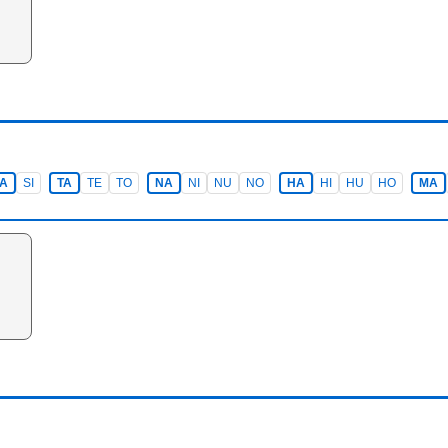
A
SI
TA
TE
TO
NA
NI
NU
NO
HA
HI
HU
HO
MA