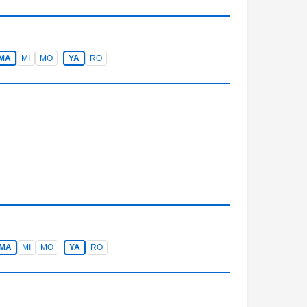
MA
MI
MO
YA
RO
MA
MI
MO
YA
RO