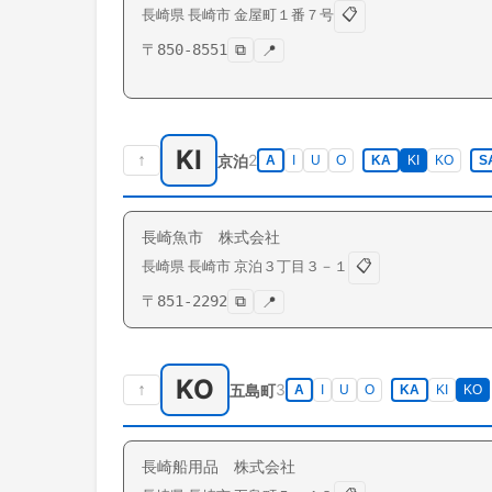
📋
長崎県
長崎市
金屋町
１番７号
〒
850-8551
⧉
📍
KI
↑
2
京泊
A
I
U
O
KA
KI
KO
S
長崎魚市 株式会社
📋
長崎県
長崎市
京泊
３丁目３－１
〒
851-2292
⧉
📍
KO
↑
3
五島町
A
I
U
O
KA
KI
KO
長崎船用品 株式会社