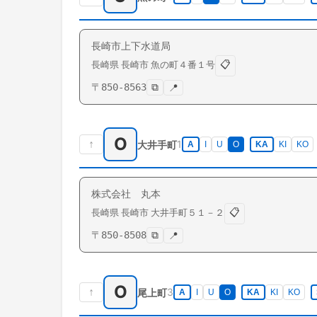
長崎市上下水道局
📋
長崎県
長崎市
魚の町
４番１号
〒
850-8563
⧉
📍
O
↑
1
大井手町
A
I
U
O
KA
KI
KO
株式会社 丸本
📋
長崎県
長崎市
大井手町
５１－２
〒
850-8508
⧉
📍
O
↑
3
尾上町
A
I
U
O
KA
KI
KO