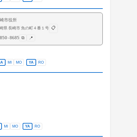
崎市役所
📋
崎県
長崎市
魚の町
４番１号
850-8685
⧉
📍
MA
MI
MO
YA
RO
MI
MO
YA
RO