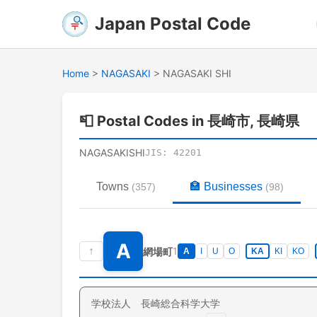
Japan Postal Code
Home
>
NAGASAKI
>
NAGASAKI SHI
📮
Postal Codes in 長崎市, 長崎県
NAGASAKISHI
JIS:
42201
Towns
🏣
Businesses
(
357
)
(
98
)
A
↑
1
網場町
A
I
U
O
KA
KI
KO
学校法人 長崎総合科学大学