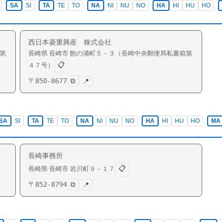
SA
SI
TA
TE
TO
NA
NI
NU
NO
HA
HI
HU
HO
西日本菱重興産 株式会社
第
長崎県
長崎市
飽の浦町
５－３（長崎中央郵便局私書箱第
📋
４７号）
〒
850-8677
⧉
📍
SA
SI
TA
TE
TO
NA
NI
NU
NO
HA
HI
HU
HO
MA
長崎事務所
📋
長崎県
長崎市
岩川町
９－１７
〒
852-8794
⧉
📍