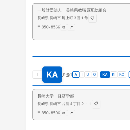
一般財団法人 長崎県教職員互助組合
📋
長崎県
長崎市
尾上町
３番１号
〒
850-8566
⧉
📍
KA
↑
1
片淵
A
I
U
O
KA
KI
KO
長崎大学 経済学部
📋
長崎県
長崎市
片淵
４丁目２－１
〒
850-8506
⧉
📍