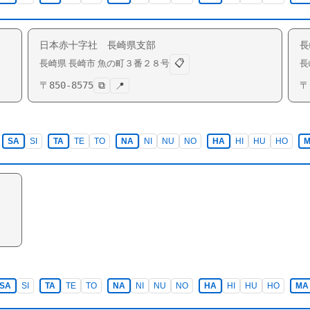
日本赤十字社 長崎県支部
長
📋
長崎県
長崎市
魚の町
３番２８号
長
〒
850-8575
⧉
〒
📍
SA
SI
TA
TE
TO
NA
NI
NU
NO
HA
HI
HU
HO
SA
SI
TA
TE
TO
NA
NI
NU
NO
HA
HI
HU
HO
MA