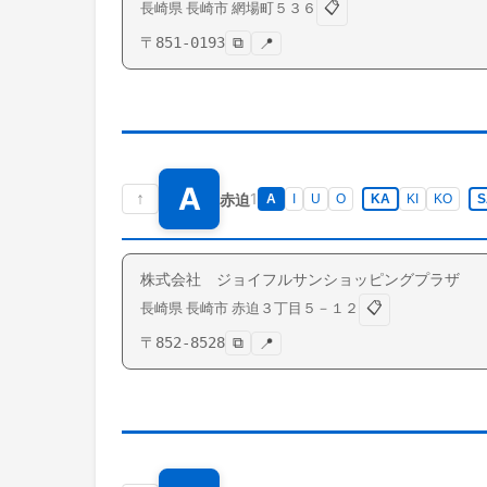
📋
長崎県
長崎市
網場町
５３６
〒
851-0193
⧉
📍
A
↑
1
赤迫
A
I
U
O
KA
KI
KO
S
株式会社 ジョイフルサンショッピングプラザ
📋
長崎県
長崎市
赤迫
３丁目５－１２
〒
852-8528
⧉
📍