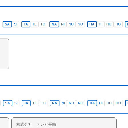
SA
SI
TA
TE
TO
NA
NI
NU
NO
HA
HI
HU
HO
SA
SI
TA
TE
TO
NA
NI
NU
NO
HA
HI
HU
HO
株式会社 テレビ長崎