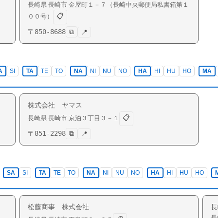
長崎県
長崎市
金屋町
１－７（長崎中央郵便局私書箱第１
📋
００号）
〒
850-8688
⧉
📍
A
SI
TA
TE
TO
NA
NI
NU
NO
HA
HI
HU
HO
MA
株式会社 ヤマス
📋
長崎県
長崎市
京泊
３丁目３－１
〒
851-2298
⧉
📍
SA
SI
TA
TE
TO
NA
NI
NU
NO
HA
HI
HU
HO
松藤商事 株式会社
長
長