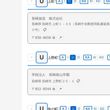
U
↑
1
上町
A
I
U
O
KA
KI
KO
SA
長崎放送 株式会社
長崎県
長崎市
上町
１－３５（長崎中央郵便局私書箱第
📋
０号）
〒
850-8650
⧉
📍
U
↑
1
上野町
A
I
U
O
KA
KI
KO
学校法人 長崎南山学園
📋
長崎県
長崎市
上野町
２５－１
〒
852-8544
⧉
📍
U
↑
3
魚の町
A
I
U
O
KA
KI
KO