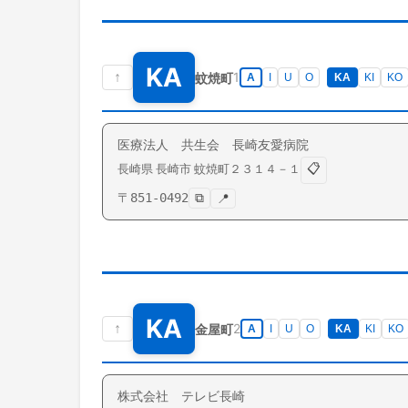
KA
↑
1
蚊焼町
A
I
U
O
KA
KI
KO
医療法人 共生会 長崎友愛病院
📋
長崎県
長崎市
蚊焼町
２３１４－１
〒
851-0492
⧉
📍
KA
↑
2
金屋町
A
I
U
O
KA
KI
KO
株式会社 テレビ長崎