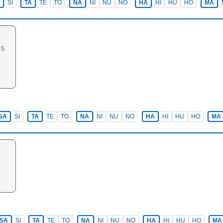
SI
TA
TE
TO
NA
NI
NU
NO
HA
HI
HU
HO
MA
５
SA
SI
TA
TE
TO
NA
NI
NU
NO
HA
HI
HU
HO
MA
SA
SI
TA
TE
TO
NA
NI
NU
NO
HA
HI
HU
HO
MA