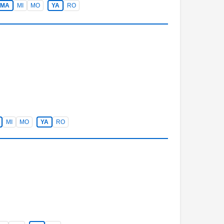
MA
MI
MO
YA
RO
MI
MO
YA
RO