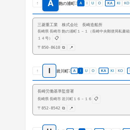
A
↑
2
飽の浦町
A
I
U
O
KA
KI
KO
三菱重工業 株式会社 長崎造船所
長崎県
長崎市
飽の浦町
１－１（長崎中央郵便局私書箱
📋
１４号）
〒
850-8610
⧉
📍
I
↑
2
岩川町
A
I
U
O
KA
KI
KO
長崎労働基準監督署
📋
長崎県
長崎市
岩川町
１６－１６
〒
852-8542
⧉
📍