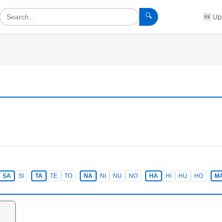
🔍
🆕
Up
SA
SI
TA
TE
TO
NA
NI
NU
NO
HA
HI
HU
HO
M