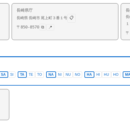
長崎県庁
長
長
📋
長崎県
長崎市
尾上町
３番１号
１
〒
850-8570
⧉
📍
〒
SA
SI
TA
TE
TO
NA
NI
NU
NO
HA
HI
HU
HO
M